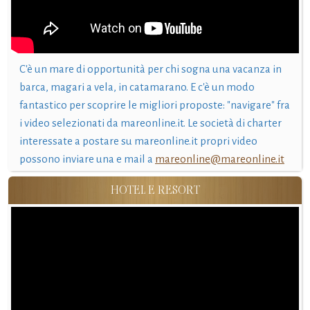
C'è un mare di opportunità per chi sogna una vacanza in
barca, magari a vela, in catamarano. E c'è un modo
fantastico per scoprire le migliori proposte: "navigare" fra
i video selezionati da mareonline.it. Le società di charter
interessate a postare su mareonline.it propri video
possono inviare una e mail a
mareonline@mareonline.it
HOTEL E RESORT