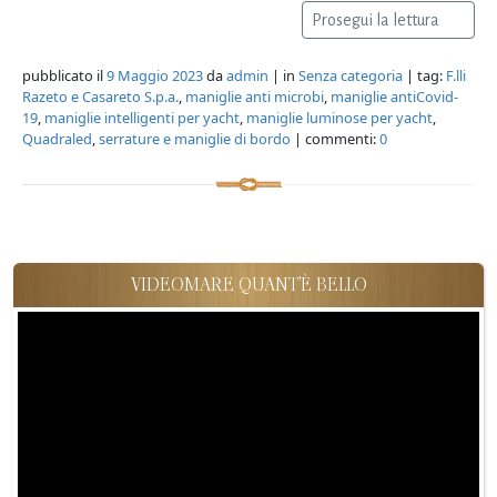
Prosegui la lettura
pubblicato il
9 Maggio 2023
da
admin
| in
Senza categoria
| tag:
F.lli
Razeto e Casareto S.p.a.
,
maniglie anti microbi
,
maniglie antiCovid-
19
,
maniglie intelligenti per yacht
,
maniglie luminose per yacht
,
Quadraled
,
serrature e maniglie di bordo
| commenti:
0
VIDEOMARE QUANT'È BELLO