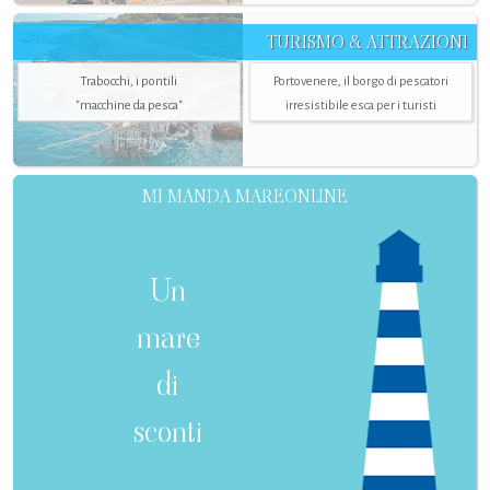
TURISMO & ATTRAZIONI
Trabocchi, i pontili
Portovenere, il borgo di pescatori
"macchine da pesca"
irresistibile esca per i turisti
MI MANDA MAREONLINE
Un
mare
di
sconti