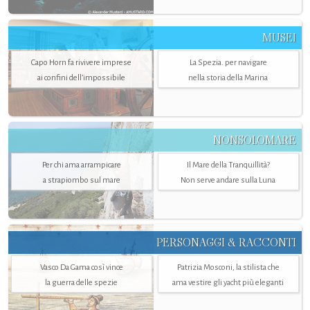
MUSEI
Capo Horn fa rivivere imprese
La Spezia. per navigare
ai confini dell’impossibile
nella storia della Marina
NONSOLOMARE
Per chi ama arrampicare
Il Mare della Tranquillità?
a strapiombo sul mare
Non serve andare sulla Luna
PERSONAGGI & RACCONTI
Vasco Da Gama così vince
Patrizia Mosconi, la stilista che
la guerra delle spezie
ama vestire gli yacht più eleganti