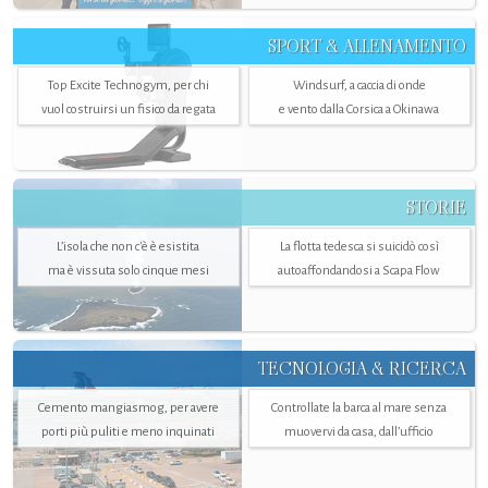
SPORT & ALLENAMENTO
Top Excite Technogym, per chi
Windsurf, a caccia di onde
vuol costruirsi un fisico da regata
e vento dalla Corsica a Okinawa
STORIE
L’isola che non c'è è esistita
La flotta tedesca si suicidò così
ma è vissuta solo cinque mesi
autoaffondandosi a Scapa Flow
TECNOLOGIA & RICERCA
Cemento mangiasmog, per avere
Controllate la barca al mare senza
porti più puliti e meno inquinati
muovervi da casa, dall’ufficio