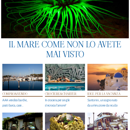
IL MARE COME NON LO AVETE
MAI VISTO
COMPRO&VENDO
CROCIERE&CHARTER
IDEE PER LA VACANZA
AAA vendesi barche,
In crociera per single
Santorini, un sogno nato
posti barca, case…
s'incrocia l’amore?
da un’eruzione da incubo