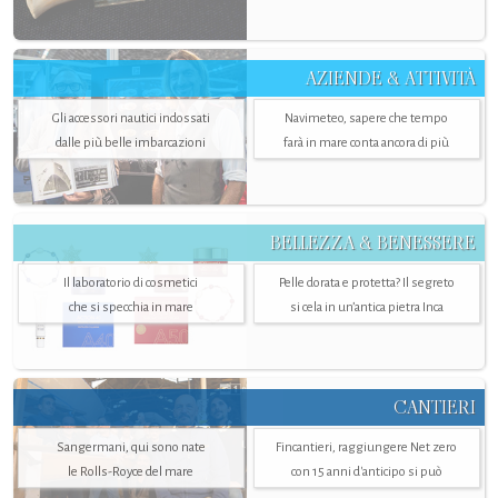
AZIENDE & ATTIVITÀ
Gli accessori nautici indossati
Navimeteo, sapere che tempo
dalle più belle imbarcazioni
farà in mare conta ancora di più
BELLEZZA & BENESSERE
Il laboratorio di cosmetici
Pelle dorata e protetta? Il segreto
che si specchia in mare
si cela in un’antica pietra Inca
CANTIERI
Sangermani, qui sono nate
Fincantieri, raggiungere Net zero
le Rolls-Royce del mare
con 15 anni d'anticipo si può