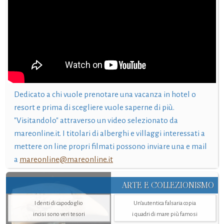
Dedicato a chi vuole prenotare una vacanza in hotel o
resort e prima di scegliere vuole saperne di più.
"Visitandolo" attraverso un video selezionato da
mareonline.it. I titolari di alberghi e villaggi interessati a
mettere on line propri filmati possono inviare una e mail
a
mareonline@mareonline.it
ARTE E COLLEZIONISMO
I denti di capodoglio
Un’autentica falsaria copia
incisi sono veri tesori
i quadri di mare più famosi