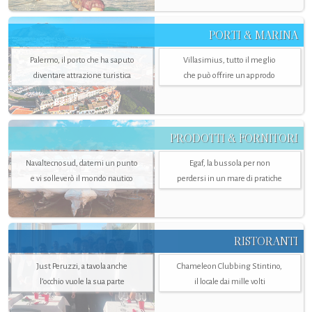
PORTI & MARINA
Palermo, il porto che ha saputo
Villasimius, tutto il meglio
diventare attrazione turistica
che può offrire un approdo
PRODOTTI & FORNITORI
Navaltecnosud, datemi un punto
Egaf, la bussola per non
e vi solleverò il mondo nautico
perdersi in un mare di pratiche
RISTORANTI
Just Peruzzi, a tavola anche
Chameleon Clubbing Stintino,
l’occhio vuole la sua parte
il locale dai mille volti