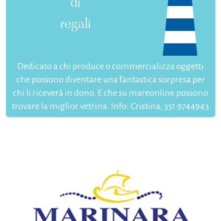
di
regali
Dedicato a chi produce o commercializza oggetti
che possono diventare una fantastica sorpresa per
chi li riceverà in dono. E che su mareonline possono
trovare la miglior vetrina. Info: Cristina, 351 9744943