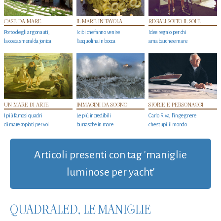
CASE DA MARE
IL MARE IN TAVOLA
REGALI SOTTO IL SOLE
Porto degli argonauti,
I cibi che fanno venire
Idee regalo per chi
la costa smeralda jonica
l’acquolina in bocca
ama barche e mare
UN MARE DI ARTE
IMMAGINI DA SOGNO
STORIE E PERSONAGGI
I più famosi quadri
Le più incredibili
Carlo Riva, l’ingegnere
di mare copiati per voi
burrasche in mare
che stupi' il mondo
Articoli presenti con tag 'maniglie
luminose per yacht'
QUADRALED, LE MANIGLIE