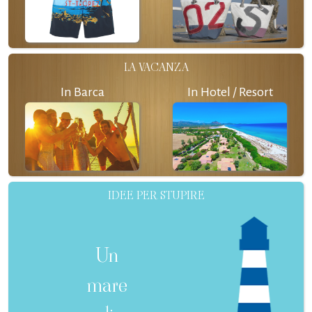
LA VACANZA
In Barca
In Hotel / Resort
IDEE PER STUPIRE
Un
mare