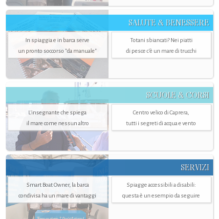
SALUTE & BENESSERE
In spiaggia e in barca serve
Totani sbiancati? Nei piatti
un pronto soccorso "da manuale"
di pesce c'è un mare di trucchi
SCUOLE & CORSI
L'insegnante che spiega
Centro velico di Caprera,
il mare come nessun altro
tutti i segreti di acqua e vento
SERVIZI
Smart Boat Owner, la barca
Spiagge accessibili a disabili:
condivisa ha un mare di vantaggi
questa è un esempio da seguire