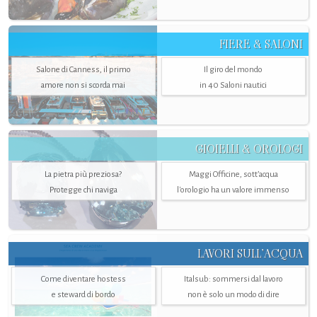
FIERE & SALONI
Salone di Canness, il primo
Il giro del mondo
amore non si scorda mai
in 40 Saloni nautici
GIOIELLI & OROLOGI
La pietra più preziosa?
Maggi Officine, sott’acqua
Protegge chi naviga
l'orologio ha un valore immenso
LAVORI SULL’ACQUA
Come diventare hostess
Italsub: sommersi dal lavoro
e steward di bordo
non è solo un modo di dire