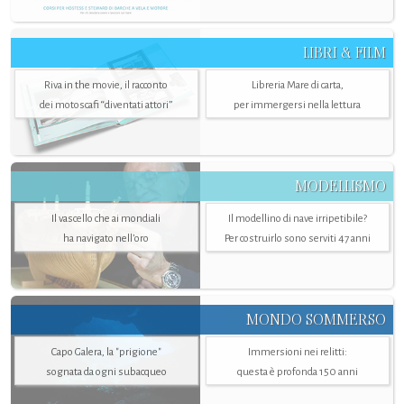
LIBRI & FILM
Riva in the movie, il racconto
Libreria Mare di carta,
dei motoscafi “diventati attori”
per immergersi nella lettura
MODELLISMO
Il vascello che ai mondiali
Il modellino di nave irripetibile?
ha navigato nell’oro
Per costruirlo sono serviti 47 anni
MONDO SOMMERSO
Capo Galera, la "prigione"
Immersioni nei relitti:
sognata da ogni subacqueo
questa è profonda 150 anni