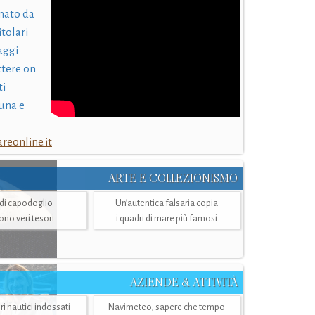
nato da
itolari
laggi
ttere on
ti
una e
eonline.it
ARTE E COLLEZIONISMO
i di capodoglio
Un’autentica falsaria copia
sono veri tesori
i quadri di mare più famosi
AZIENDE & ATTIVITÀ
ri nautici indossati
Navimeteo, sapere che tempo