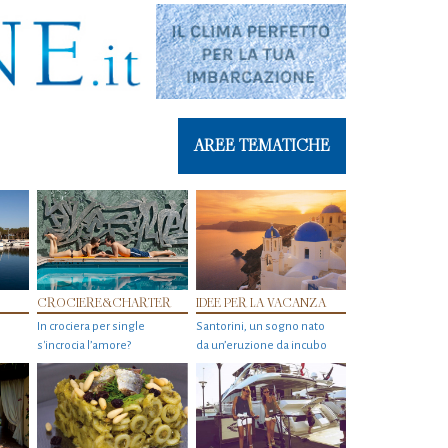
AREE TEMATICHE
CROCIERE&CHARTER
IDEE PER LA VACANZA
In crociera per single
Santorini, un sogno nato
s'incrocia l’amore?
da un’eruzione da incubo