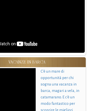
VACANZE IN BARCA
C'è un mare di
opportunità per chi
sogna una vacanza in
barca, magari a vela, in
catamarano. E c'è un
modo fantastico per
scoprire le migliori