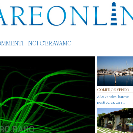
OMMENTI
NOI C'ERAVAMO
COMPRO&VENDO
AAA vendesi barche,
posti barca, case…