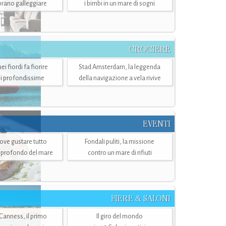
mbrano galleggiare
i bimbi in un mare di sogni
CROCIERE
i fiordi fa fiorire
Stad Amsterdam, la leggenda
i profondissime
della navigazione a vela rivive
EVENTI
dove gustare tutto
Fondali puliti, la missione
ù profondo del mare
contro un mare di rifiuti
FIERE & SALONI
 Canness, il primo
Il giro del mondo