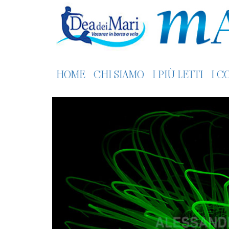
HOME
CHI SIAMO
I PIÙ LETTI
I C