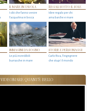
IL MARE IN TAVOLA
REGALI SOTTO IL SOLE
I cibi che fanno venire
Idee regalo per chi
a
l’acquolina in bocca
ama barche e mare
IMMAGINI DA SOGNO
STORIE E PERSONAGGI
Le più incredibili
Carlo Riva, l’ingegnere
burrasche in mare
che stupi' il mondo
VIDEOMARE QUANT'È BELLO