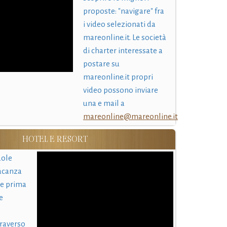
proposte: "navigare" fra
i video selezionati da
mareonline.it. Le società
di charter interessate a
postare su
mareonline.it propri
video possono inviare
una e mail a
mareonline@mareonline.it
HOTEL E RESORT
uole
acanza
 e prima
e
traverso