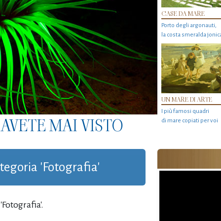
CASE DA MARE
Porto degli argonauti,
la costa smeralda jonic
UN MARE DI ARTE
I più famosi quadri
AVETE MAI VISTO
di mare copiati per voi
ategoria 'Fotografia'
Fotografia'.