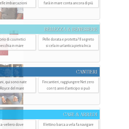
belle imbarcazioni
farà in mare conta ancora di più
BELLEZZA & BENESSERE
torio di cosmetici
Pelle dorata e protetta? Il segreto
specchia in mare
si cela in un’antica pietra Inca
CANTIERI
i, qui sono nate
Fincantieri, raggiungere Net zero
-Royce del mare
con 15 anni d'anticipo si può
CASE & ARREDI
ria-veliero dove
Il lettino barca a vela fa navigare