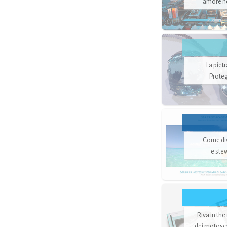
amore no
La piet
Proteg
Come di
e ste
Riva in the
dei motoscaf