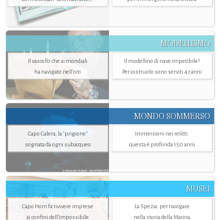
MODELLISMO
Il vascello che ai mondiali
Il modellino di nave irripetibile?
ha navigato nell’oro
Per costruirlo sono serviti 47 anni
MONDO SOMMERSO
Capo Galera, la "prigione"
Immersioni nei relitti:
sognata da ogni subacqueo
questa è profonda 150 anni
MUSEI
Capo Horn fa rivivere imprese
La Spezia. per navigare
ai confini dell’impossibile
nella storia della Marina