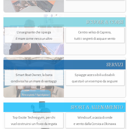
SCUOLE & CORSI
L'insegnante che spiega
Centro velico di Caprera,
il mare come nessun altro
tutti i segreti di acqua e vento
SERVIZI
Smart Boat Owner, la barca
Spiagge accessibili a disabili:
condivisa ha un mare di vantaggi
questa è un esempio da seguire
SPORT & ALLENAMENTO
Top Excite Technogym, per chi
Windsurf, a caccia di onde
vuol costruirsi un fisico da regata
e vento dalla Corsica a Okinawa