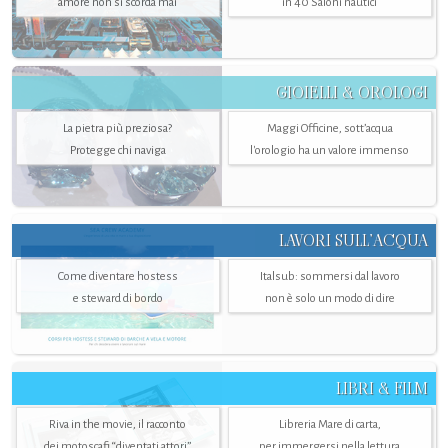
amore non si scorda mai
in 40 Saloni nautici
GIOIELLI & OROLOGI
La pietra più preziosa?
Maggi Officine, sott’acqua
Protegge chi naviga
l'orologio ha un valore immenso
LAVORI SULL’ACQUA
Come diventare hostess
Italsub: sommersi dal lavoro
e steward di bordo
non è solo un modo di dire
LIBRI & FILM
Riva in the movie, il racconto
Libreria Mare di carta,
dei motoscafi “diventati attori”
per immergersi nella lettura