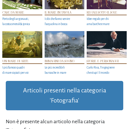
CASE DA MARE
IL MARE IN TAVOLA
REGALI SOTTO IL SOLE
Porto degli argonauti,
I cibi che fanno venire
Idee regalo per chi
la costa smeralda jonica
l’acquolina in bocca
ama barche e mare
UN MARE DI ARTE
IMMAGINI DA SOGNO
STORIE E PERSONAGGI
I più famosi quadri
Le più incredibili
Carlo Riva, l’ingegnere
di mare copiati per voi
burrasche in mare
che stupi' il mondo
Articoli presenti nella categoria
'Fotografia'
Non è presente alcun articolo nella categoria