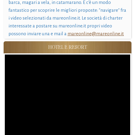
barca, magari a vela, in catamarano. E c'è un modo
fantastico per scoprire le migliori proposte: "navigare" fra
i video selezionati da mareonline.it. Le società di charter
interessate a postare su mareonline.it propri video
possono inviare una e mail a
mareonline@mareonline.it
HOTEL E RESORT