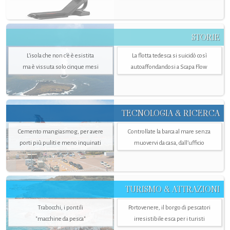
STORIE
L’isola che non c'è è esistita
La flotta tedesca si suicidò così
ma è vissuta solo cinque mesi
autoaffondandosi a Scapa Flow
TECNOLOGIA & RICERCA
Cemento mangiasmog, per avere
Controllate la barca al mare senza
porti più puliti e meno inquinati
muovervi da casa, dall’ufficio
TURISMO & ATTRAZIONI
Trabocchi, i pontili
Portovenere, il borgo di pescatori
"macchine da pesca"
irresistibile esca per i turisti