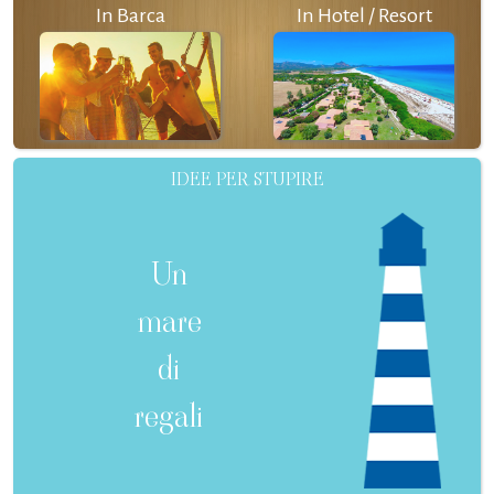
In Barca
In Hotel / Resort
IDEE PER STUPIRE
Un
mare
di
regali