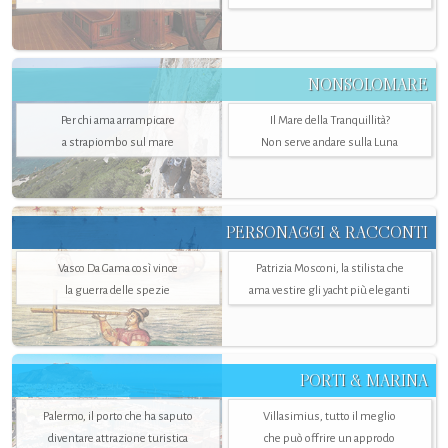
NONSOLOMARE
Per chi ama arrampicare
Il Mare della Tranquillità?
a strapiombo sul mare
Non serve andare sulla Luna
PERSONAGGI & RACCONTI
Vasco Da Gama così vince
Patrizia Mosconi, la stilista che
la guerra delle spezie
ama vestire gli yacht più eleganti
PORTI & MARINA
Palermo, il porto che ha saputo
Villasimius, tutto il meglio
diventare attrazione turistica
che può offrire un approdo