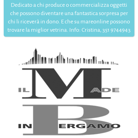
Dedicato a chi produce o commercializza oggetti
che possono diventare una fantastica sorpresa per
chi li riceverà in dono. E che su mareonline possono
trovare la miglior vetrina. Info: Cristina, 351 9744943