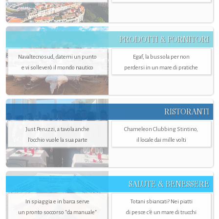
PRODOTTI & FORNITORI
Navaltecnosud, datemi un punto
Egaf, la bussola per non
e vi solleverò il mondo nautico
perdersi in un mare di pratiche
RISTORANTI
Just Peruzzi, a tavola anche
Chameleon Clubbing Stintino,
l’occhio vuole la sua parte
il locale dai mille volti
SALUTE & BENESSERE
In spiaggia e in barca serve
Totani sbiancati? Nei piatti
un pronto soccorso "da manuale"
di pesce c'è un mare di trucchi