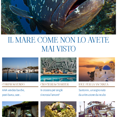
IL MARE COME NON LO AVETE
MAI VISTO
COMPRO&VENDO
CROCIERE&CHARTER
IDEE PER LA VACANZA
AAA vendesi barche,
In crociera per single
Santorini, un sogno nato
posti barca, case…
s'incrocia l’amore?
da un’eruzione da incubo