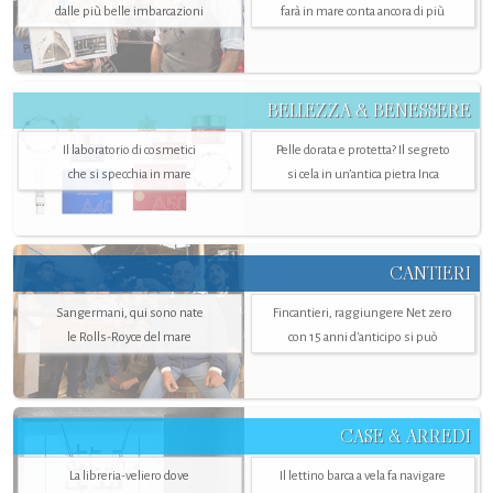
dalle più belle imbarcazioni
farà in mare conta ancora di più
BELLEZZA & BENESSERE
Il laboratorio di cosmetici
Pelle dorata e protetta? Il segreto
che si specchia in mare
si cela in un’antica pietra Inca
CANTIERI
Sangermani, qui sono nate
Fincantieri, raggiungere Net zero
le Rolls-Royce del mare
con 15 anni d'anticipo si può
CASE & ARREDI
La libreria-veliero dove
Il lettino barca a vela fa navigare