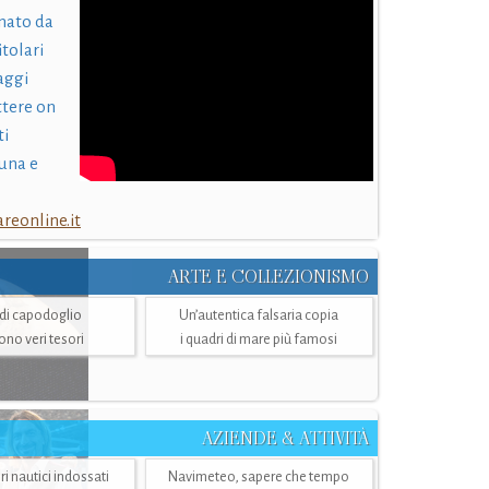
nato da
itolari
laggi
ttere on
ti
una e
eonline.it
ARTE E COLLEZIONISMO
i di capodoglio
Un’autentica falsaria copia
sono veri tesori
i quadri di mare più famosi
AZIENDE & ATTIVITÀ
ri nautici indossati
Navimeteo, sapere che tempo