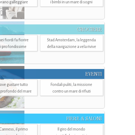
mbrano galleggiare
i bimbi in un mare di sogni
CROCIERE
i fiordi fa fiorire
Stad Amsterdam, la leggenda
i profondissime
della navigazione a vela rivive
EVENTI
dove gustare tutto
Fondali puliti, la missione
ù profondo del mare
contro un mare di rifiuti
FIERE & SALONI
 Canness, il primo
Il giro del mondo