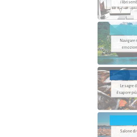
i libri se
Navigare ne
emozion
Le sagre 
il sapore pi
Salone di