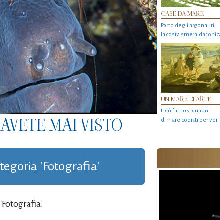
CASE DA MARE
Porto degli argonauti,
la costa smeralda jonic
UN MARE DI ARTE
I più famosi quadri
AVETE MAI VISTO
di mare copiati per voi
ategoria 'Fotografia'
Fotografia'.