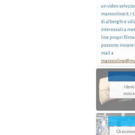
un video selezio
mareonline.it. I t
di alberghi e vil
interessati a me
line propri filma
possono inviare 
mail a
mareonline@mar
I dent
incisi 
Gli accesso