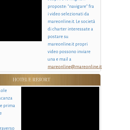
proposte: "navigare" fra
i video selezionati da
mareonline.it. Le società
di charter interessate a
postare su
mareonline.it propri
video possono inviare
una e mail a
mareonline@mareonline.it
HOTEL E RESORT
uole
acanza
 e prima
e
traverso