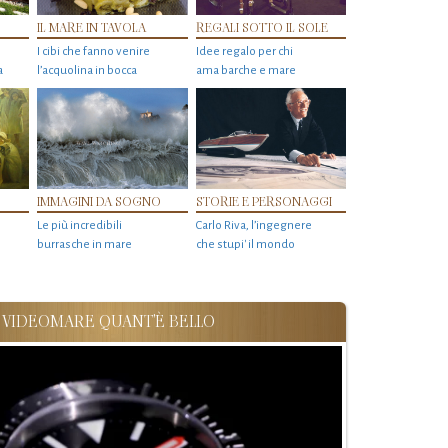
IL MARE IN TAVOLA
REGALI SOTTO IL SOLE
I cibi che fanno venire
Idee regalo per chi
a
l’acquolina in bocca
ama barche e mare
IMMAGINI DA SOGNO
STORIE E PERSONAGGI
Le più incredibili
Carlo Riva, l’ingegnere
burrasche in mare
che stupi' il mondo
VIDEOMARE QUANT'È BELLO