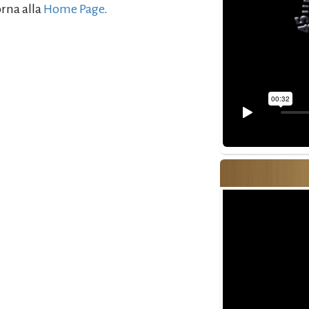
orna alla
Home Page
.