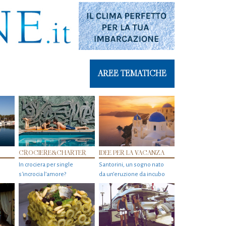
AREE TEMATICHE
CROCIERE&CHARTER
IDEE PER LA VACANZA
In crociera per single
Santorini, un sogno nato
s'incrocia l’amore?
da un’eruzione da incubo