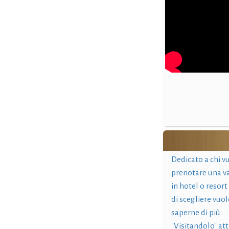
Dedicato a chi v
prenotare una v
in hotel o resort
di scegliere vuol
saperne di più.
"Visitandolo" at