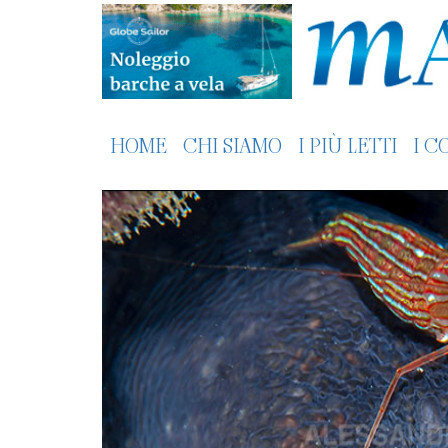
HOME
CHI SIAMO
I PIÙ LETTI
I C