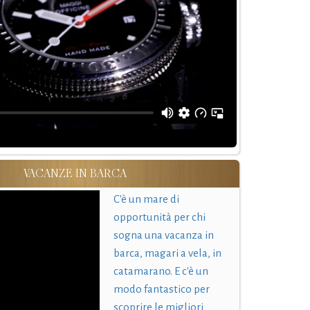
VACANZE IN BARCA
C'è un mare di
opportunità per chi
sogna una vacanza in
barca, magari a vela, in
catamarano. E c'è un
modo fantastico per
scoprire le migliori