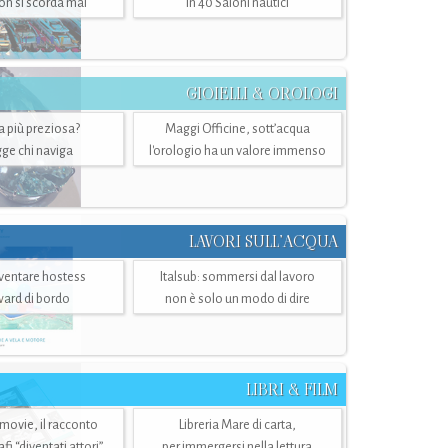
n si scorda mai
in 40 Saloni nautici
GIOIELLI & OROLOGI
ra più preziosa?
Maggi Officine, sott’acqua
ge chi naviga
l'orologio ha un valore immenso
LAVORI SULL’ACQUA
ventare hostess
Italsub: sommersi dal lavoro
ward di bordo
non è solo un modo di dire
LIBRI & FILM
 movie, il racconto
Libreria Mare di carta,
i “diventati attori”
per immergersi nella lettura