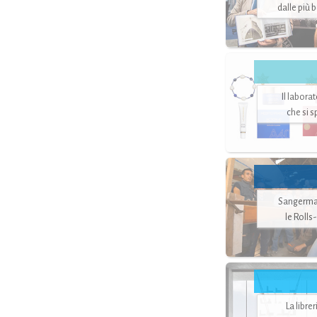
dalle più 
Il labora
che si 
Sangerman
le Rolls
La libre