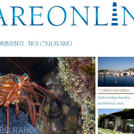
OMMENTI
NOI C'ERAVAMO
COMPRO&VENDO
AAA vendesi barche,
posti barca, case…