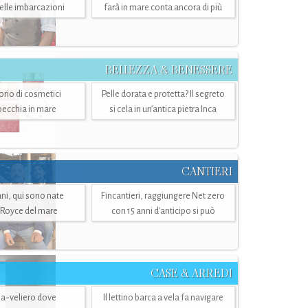
belle imbarcazioni
farà in mare conta ancora di più
BELLEZZA & BENESSERE
torio di cosmetici
Pelle dorata e protetta? Il segreto
specchia in mare
si cela in un’antica pietra Inca
CANTIERI
i, qui sono nate
Fincantieri, raggiungere Net zero
-Royce del mare
con 15 anni d'anticipo si può
CASE & ARREDI
ria-veliero dove
Il lettino barca a vela fa navigare