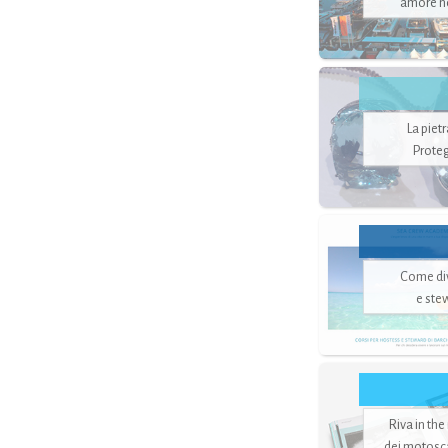
amore no
La piet
Proteg
Come di
e ste
Riva in the
dei motoscaf