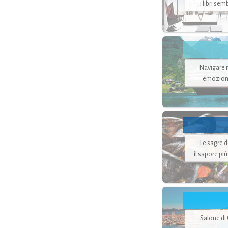
i libri se
Navigare ne
emozion
Le sagre 
il sapore pi
Salone di