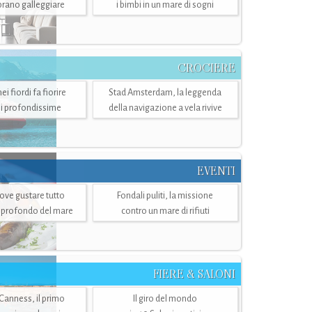
mbrano galleggiare
i bimbi in un mare di sogni
CROCIERE
i fiordi fa fiorire
Stad Amsterdam, la leggenda
i profondissime
della navigazione a vela rivive
EVENTI
dove gustare tutto
Fondali puliti, la missione
ù profondo del mare
contro un mare di rifiuti
FIERE & SALONI
 Canness, il primo
Il giro del mondo