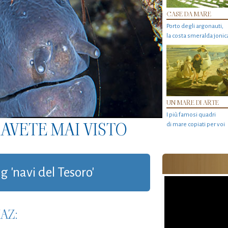
CASE DA MARE
Porto degli argonauti,
la costa smeralda jonic
UN MARE DI ARTE
I più famosi quadri
AVETE MAI VISTO
di mare copiati per voi
g 'navi del Tesoro'
AZ: