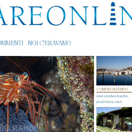
OMMENTI
NOI C'ERAVAMO
COMPRO&VENDO
AAA vendesi barche,
posti barca, case…