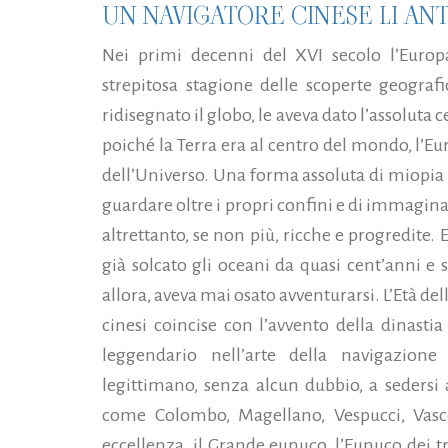
UN NAVIGATORE CINESE LI ANT
Nei primi decenni del XVI secolo l’Euro
strepitosa stagione delle scoperte geografi
ridisegnato il globo, le aveva dato l’assoluta c
poiché la Terra era al centro del mondo, l’Eu
dell’Universo. Una forma assoluta di miopia 
guardare oltre i propri confini e di immagina
altrettanto, se non più, ricche e progredite. E
già solcato gli oceani da quasi cent’anni e 
allora, aveva mai osato avventurarsi. L’Età de
cinesi coincise con l’avvento della dinast
leggendario nell’arte della navigazion
legittimano, senza alcun dubbio, a sedersi 
come Colombo, Magellano, Vespucci, Vas
eccellenza, il Grande eunuco, l’Eunuco dei tr