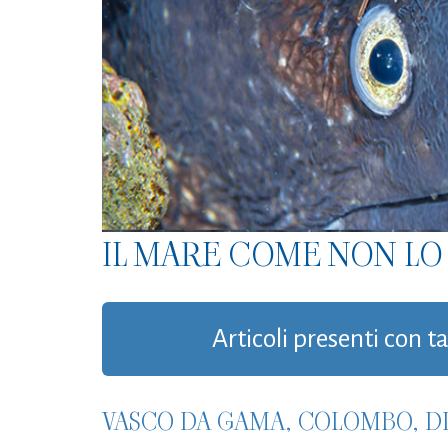
IL MARE COME NON LO 
Articoli presenti con ta
VASCO DA GAMA, COLOMBO, DI