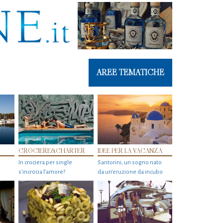
AREE TEMATICHE
CROCIERE&CHARTER
IDEE PER LA VACANZA
In crociera per single
Santorini, un sogno nato
s'incrocia l’amore?
da un’eruzione da incubo