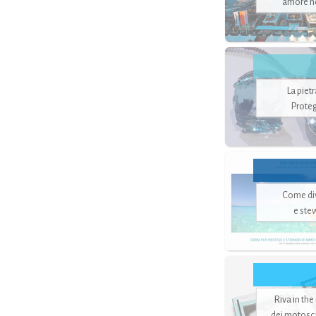
amore no
La piet
Proteg
Come di
e ste
Riva in the
dei motoscaf