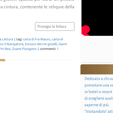
a cintura, contenente le reliquie della
Prosegui la lettura
 & Lettura
| tag:
carta di Fra Mauro
,
carta di
ico il Navigatore
,
Eunuco dei tre gioielli
,
Gavin
Piri Reis
,
Zuane Pizzigano
| commenti:
1
Dedicato a chi v
prenotare una v
in hotel o resort
di scegliere vuol
saperne di più.
"Visitandolo" at