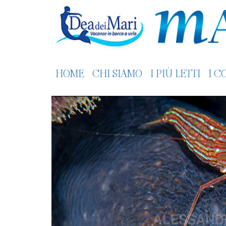
HOME
CHI SIAMO
I PIÙ LETTI
I C