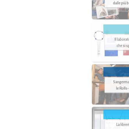
dalle più 
Il labora
che si 
Sangerman
le Rolls
La libre