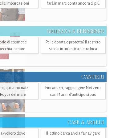
belle imbarcazioni
farà in mare conta ancora di più
BELLEZZA & BENESSERE
torio di cosmetici
Pelle dorata e protetta? Il segreto
specchia in mare
si cela in un’antica pietra Inca
CANTIERI
i, qui sono nate
Fincantieri, raggiungere Net zero
-Royce del mare
con 15 anni d'anticipo si può
CASE & ARREDI
ria-veliero dove
Il lettino barca a vela fa navigare