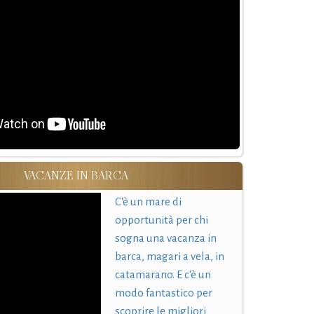
VACANZE IN BARCA
C'è un mare di
opportunità per chi
sogna una vacanza in
barca, magari a vela, in
catamarano. E c'è un
modo fantastico per
scoprire le migliori