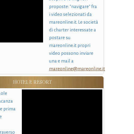
proposte: "navigare" fra
i video selezionati da
mareonline.it. Le società
di charter interessate a
postare su
mareonline.it propri
video possono inviare
una e mail a
mareonline@mareonline.it
HOTEL E RESORT
uole
acanza
 e prima
e
traverso