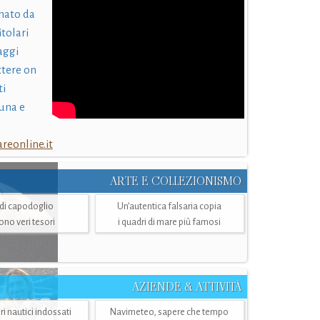
nato da
itolari
laggi
ttere on
ti
una e
eonline.it
ARTE E COLLEZIONISMO
i di capodoglio
Un’autentica falsaria copia
sono veri tesori
i quadri di mare più famosi
AZIENDE & ATTIVITÀ
ri nautici indossati
Navimeteo, sapere che tempo