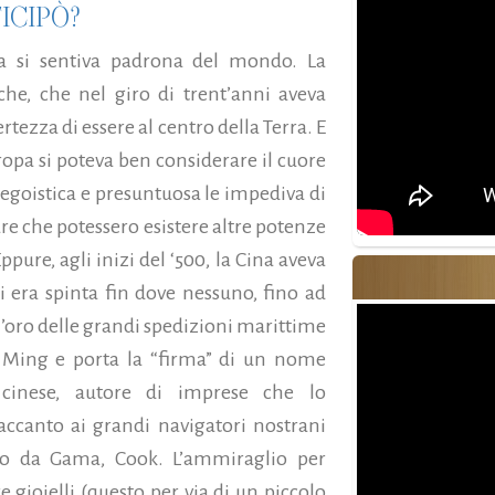
ICIPÒ?
pa si sentiva padrona del mondo. La
che, che nel giro di trent’anni aveva
ertezza di essere al centro della Terra. E
ropa si poteva ben considerare il cuore
egoistica e presuntuosa le impediva di
re che potessero esistere altre potenze
ppure, agli inizi del ‘500, la Cina aveva
si era spinta fin dove nessuno, fino ad
ll’oro delle grandi spedizioni marittime
ia Ming e porta la “firma” di un nome
e cinese, autore di imprese che lo
accanto ai grandi navigatori nostrani
co da Gama, Cook. L’ammiraglio per
e gioielli (questo per via di un piccolo