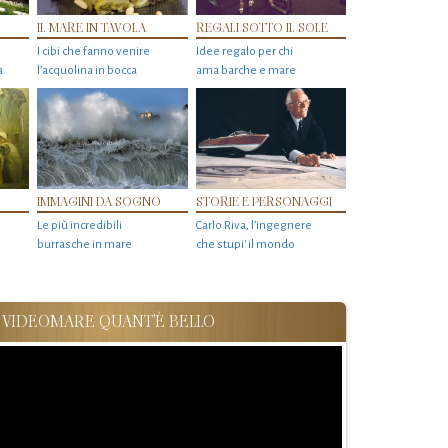
IL MARE IN TAVOLA
REGALI SOTTO IL SOLE
I cibi che fanno venire
Idee regalo per chi
a
l’acquolina in bocca
ama barche e mare
IMMAGINI DA SOGNO
STORIE E PERSONAGGI
Le più incredibili
Carlo Riva, l’ingegnere
burrasche in mare
che stupi' il mondo
VIDEOMARE QUANT'È BELLO