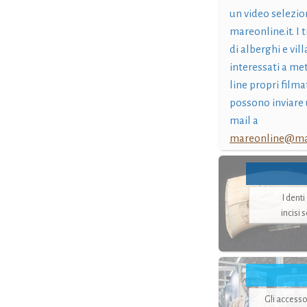
un video selezio
mareonline.it. I t
di alberghi e vil
interessati a me
line propri filma
possono inviare 
mail a
mareonline@mar
I dent
incisi 
Gli accesso