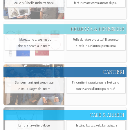
dalle più belle imbarcazioni
farà in mare conta ancora di più
BELLEZZA & BENESSERE
Il laboratorio di cosmetici
Pelle dorata e protetta? Il segreto
che si specchia in mare
si cela in un’antica pietra Inca
CANTIERI
Sangermani, qui sono nate
Fincantieri, raggiungere Net zero
le Rolls-Royce del mare
con 15 anni d'anticipo si può
CASE & ARREDI
La libreria-veliero dove
Il lettino barca a vela fa navigare