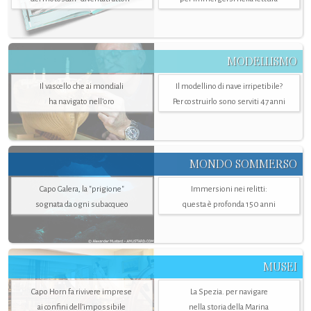
MODELLISMO
Il vascello che ai mondiali
Il modellino di nave irripetibile?
ha navigato nell’oro
Per costruirlo sono serviti 47 anni
MONDO SOMMERSO
Capo Galera, la "prigione"
Immersioni nei relitti:
sognata da ogni subacqueo
questa è profonda 150 anni
MUSEI
Capo Horn fa rivivere imprese
La Spezia. per navigare
ai confini dell’impossibile
nella storia della Marina