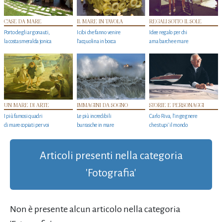
CASE DA MARE
IL MARE IN TAVOLA
REGALI SOTTO IL SOLE
Porto degli argonauti,
I cibi che fanno venire
Idee regalo per chi
la costa smeralda jonica
l’acquolina in bocca
ama barche e mare
UN MARE DI ARTE
IMMAGINI DA SOGNO
STORIE E PERSONAGGI
I più famosi quadri
Le più incredibili
Carlo Riva, l’ingegnere
di mare copiati per voi
burrasche in mare
che stupi' il mondo
Articoli presenti nella categoria
'Fotografia'
Non è presente alcun articolo nella categoria