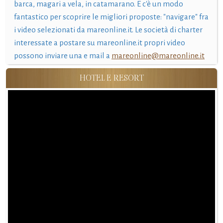
barca, magari a vela, in catamarano. E c'è un modo
fantastico per scoprire le migliori proposte: "navigare" fra
i video selezionati da mareonline.it. Le società di charter
interessate a postare su mareonline.it propri video
possono inviare una e mail a
mareonline@mareonline.it
HOTEL E RESORT