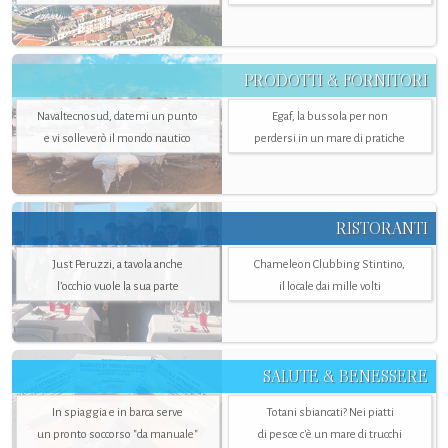
PRODOTTI & FORNITORI
Navaltecnosud, datemi un punto
Egaf, la bussola per non
e vi solleverò il mondo nautico
perdersi in un mare di pratiche
RISTORANTI
Just Peruzzi, a tavola anche
Chameleon Clubbing Stintino,
l’occhio vuole la sua parte
il locale dai mille volti
SALUTE & BENESSERE
In spiaggia e in barca serve
Totani sbiancati? Nei piatti
un pronto soccorso "da manuale"
di pesce c'è un mare di trucchi