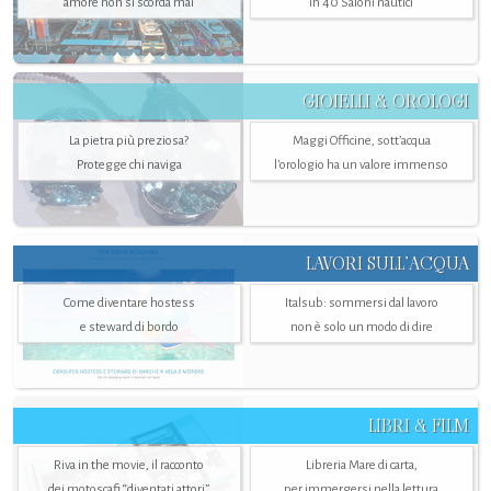
amore non si scorda mai
in 40 Saloni nautici
GIOIELLI & OROLOGI
La pietra più preziosa?
Maggi Officine, sott’acqua
Protegge chi naviga
l'orologio ha un valore immenso
LAVORI SULL’ACQUA
Come diventare hostess
Italsub: sommersi dal lavoro
e steward di bordo
non è solo un modo di dire
LIBRI & FILM
Riva in the movie, il racconto
Libreria Mare di carta,
dei motoscafi “diventati attori”
per immergersi nella lettura