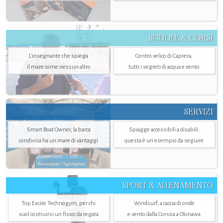
SCUOLE & CORSI
L'insegnante che spiega
Centro velico di Caprera,
il mare come nessun altro
tutti i segreti di acqua e vento
SERVIZI
Smart Boat Owner, la barca
Spiagge accessibili a disabili:
condivisa ha un mare di vantaggi
questa è un esempio da seguire
SPORT & ALLENAMENTO
Top Excite Technogym, per chi
Windsurf, a caccia di onde
vuol costruirsi un fisico da regata
e vento dalla Corsica a Okinawa