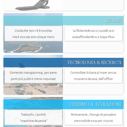
STORIE
L’isola che non c'è è esistita
La flotta tedesca si suicidò così
ma è vissuta solo cinque mesi
autoaffondandosi a Scapa Flow
TECNOLOGIA & RICERCA
Cemento mangiasmog, per avere
Controllate la barca al mare senza
porti più puliti e meno inquinati
muovervi da casa, dall’ufficio
TURISMO & ATTRAZIONI
Trabocchi, i pontili
Portovenere, il borgo di pescatori
"macchine da pesca"
irresistibile esca per i turisti