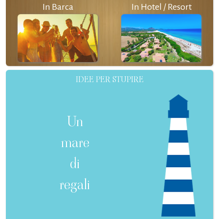
In Barca
In Hotel / Resort
IDEE PER STUPIRE
Un
mare
di
regali