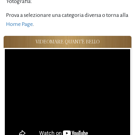
'Fotografia'.
Prova a selezionare una categoria diversa o torna alla
Home Page
.
VIDEOMARE QUANT'È BELLO