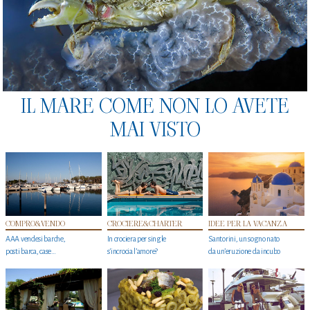
IL MARE COME NON LO AVETE
MAI VISTO
COMPRO&VENDO
CROCIERE&CHARTER
IDEE PER LA VACANZA
AAA vendesi barche,
In crociera per single
Santorini, un sogno nato
posti barca, case…
s'incrocia l’amore?
da un’eruzione da incubo