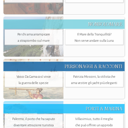
NONSOLOMARE
Per chi ama arrampicare
Il Mare della Tranquillità?
a strapiombo sul mare
Non serve andare sulla Luna
PERSONAGGI & RACCONTI
Vasco Da Gama così vince
Patrizia Mosconi, la stilista che
la guerra delle spezie
ama vestire gli yacht più eleganti
PORTI & MARINA
Palermo, il porto che ha saputo
Villasimius, tutto il meglio
diventare attrazione turistica
che può offrire un approdo