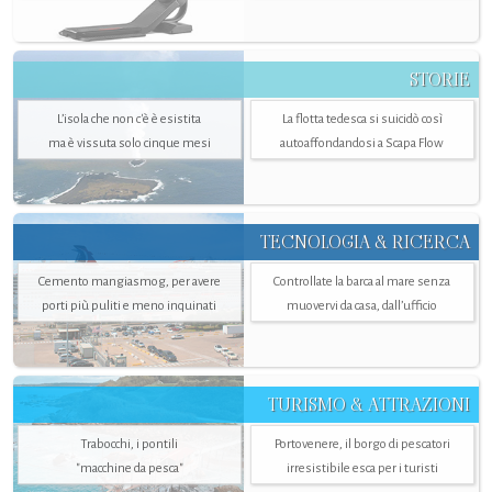
STORIE
L’isola che non c'è è esistita
La flotta tedesca si suicidò così
ma è vissuta solo cinque mesi
autoaffondandosi a Scapa Flow
TECNOLOGIA & RICERCA
Cemento mangiasmog, per avere
Controllate la barca al mare senza
porti più puliti e meno inquinati
muovervi da casa, dall’ufficio
TURISMO & ATTRAZIONI
Trabocchi, i pontili
Portovenere, il borgo di pescatori
"macchine da pesca"
irresistibile esca per i turisti