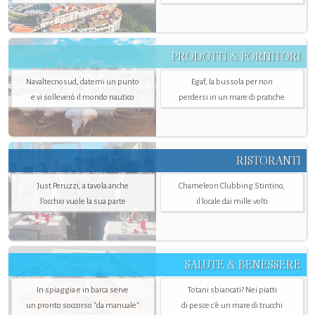
PRODOTTI & FORNITORI
Navaltecnosud, datemi un punto
Egaf, la bussola per non
e vi solleverò il mondo nautico
perdersi in un mare di pratiche
RISTORANTI
Just Peruzzi, a tavola anche
Chameleon Clubbing Stintino,
l’occhio vuole la sua parte
il locale dai mille volti
SALUTE & BENESSERE
In spiaggia e in barca serve
Totani sbiancati? Nei piatti
un pronto soccorso "da manuale"
di pesce c'è un mare di trucchi