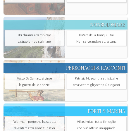
NONSOLOMARE
Per chi ama arrampicare
Il Mare della Tranquillità?
a strapiombo sul mare
Non serve andare sulla Luna
PERSONAGGI & RACCONTI
Vasco Da Gama così vince
Patrizia Mosconi, la stilista che
la guerra delle spezie
ama vestire gli yacht più eleganti
PORTI & MARINA
Palermo, il porto che ha saputo
Villasimius, tutto il meglio
diventare attrazione turistica
che può offrire un approdo