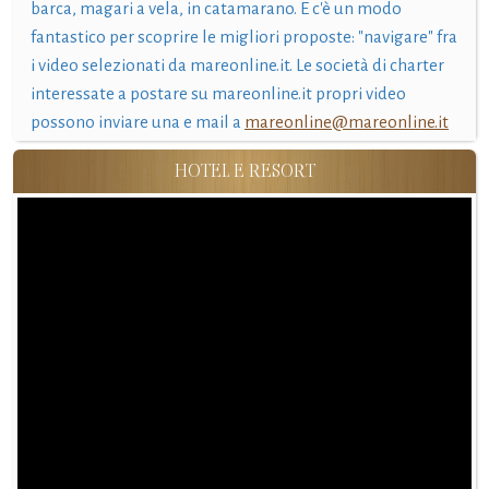
barca, magari a vela, in catamarano. E c'è un modo
fantastico per scoprire le migliori proposte: "navigare" fra
i video selezionati da mareonline.it. Le società di charter
interessate a postare su mareonline.it propri video
possono inviare una e mail a
mareonline@mareonline.it
HOTEL E RESORT