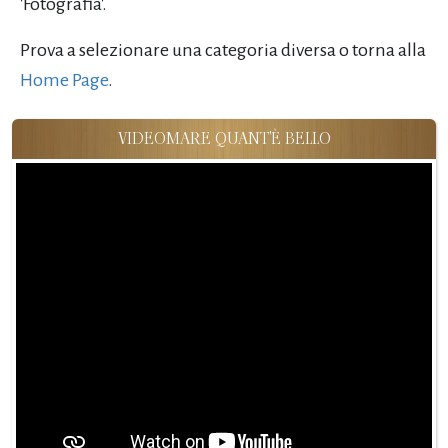
'Fotografia'.
Prova a selezionare una categoria diversa o torna alla
Home Page
.
VIDEOMARE QUANT'È BELLO