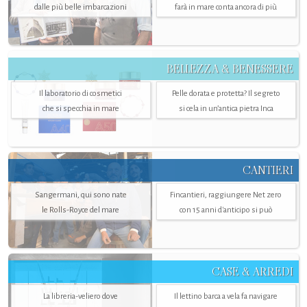
dalle più belle imbarcazioni
farà in mare conta ancora di più
BELLEZZA & BENESSERE
Il laboratorio di cosmetici
Pelle dorata e protetta? Il segreto
che si specchia in mare
si cela in un’antica pietra Inca
CANTIERI
Sangermani, qui sono nate
Fincantieri, raggiungere Net zero
le Rolls-Royce del mare
con 15 anni d'anticipo si può
CASE & ARREDI
La libreria-veliero dove
Il lettino barca a vela fa navigare