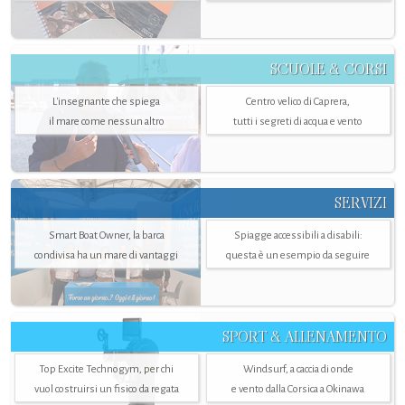
SCUOLE & CORSI
L'insegnante che spiega
Centro velico di Caprera,
il mare come nessun altro
tutti i segreti di acqua e vento
SERVIZI
Smart Boat Owner, la barca
Spiagge accessibili a disabili:
condivisa ha un mare di vantaggi
questa è un esempio da seguire
SPORT & ALLENAMENTO
Top Excite Technogym, per chi
Windsurf, a caccia di onde
vuol costruirsi un fisico da regata
e vento dalla Corsica a Okinawa