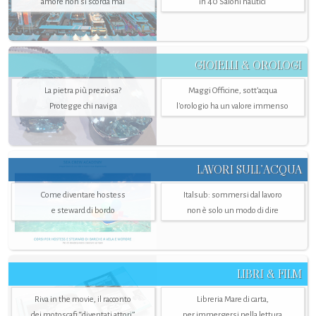
amore non si scorda mai
in 40 Saloni nautici
GIOIELLI & OROLOGI
La pietra più preziosa?
Maggi Officine, sott’acqua
Protegge chi naviga
l'orologio ha un valore immenso
LAVORI SULL’ACQUA
Come diventare hostess
Italsub: sommersi dal lavoro
e steward di bordo
non è solo un modo di dire
LIBRI & FILM
Riva in the movie, il racconto
Libreria Mare di carta,
dei motoscafi “diventati attori”
per immergersi nella lettura