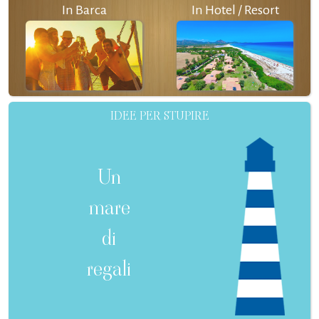
In Barca
In Hotel / Resort
IDEE PER STUPIRE
Un
mare
di
regali