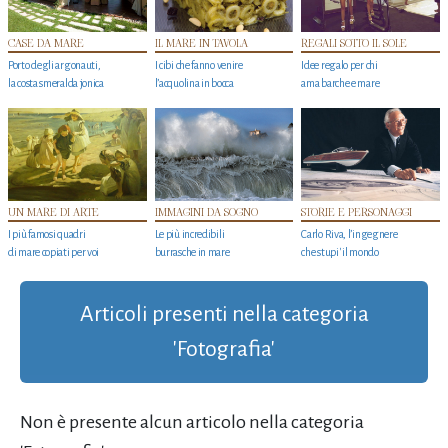
CASE DA MARE
IL MARE IN TAVOLA
REGALI SOTTO IL SOLE
Porto degli argonauti,
I cibi che fanno venire
Idee regalo per chi
la costa smeralda jonica
l’acquolina in bocca
ama barche e mare
UN MARE DI ARTE
IMMAGINI DA SOGNO
STORIE E PERSONAGGI
I più famosi quadri
Le più incredibili
Carlo Riva, l’ingegnere
di mare copiati per voi
burrasche in mare
che stupi' il mondo
Articoli presenti nella categoria
'Fotografia'
Non è presente alcun articolo nella categoria