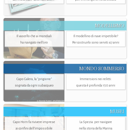
MODELLISMO
Il vascello che ai mondiali
Il modellino di nave irripetibile?
ha navigato nell’oro
Per costruirlo sono serviti 47 anni
MONDO SOMMERSO
Capo Galera, la "prigione"
Immersioni nei relitti:
sognata da ogni subacqueo
questa è profonda 150 anni
MUSEI
Capo Horn fa rivivere imprese
La Spezia. per navigare
ai confini dell’impossibile
nella storia della Marina