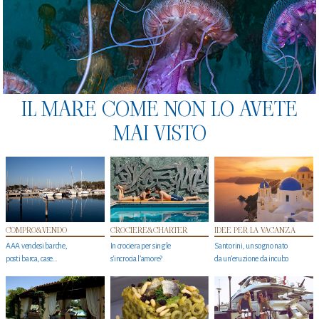
IL MARE COME NON LO AVETE
MAI VISTO
COMPRO&VENDO
CROCIERE&CHARTER
IDEE PER LA VACANZA
AAA vendesi barche,
In crociera per single
Santorini, un sogno nato
posti barca, case…
s'incrocia l’amore?
da un’eruzione da incubo