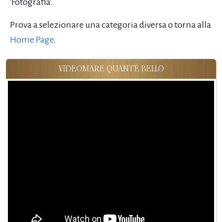
'Fotografia'.
Prova a selezionare una categoria diversa o torna alla
Home Page
.
VIDEOMARE QUANT'È BELLO