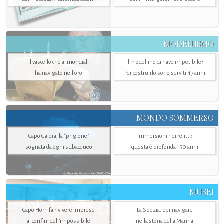
MODELLISMO
Il vascello che ai mondiali
Il modellino di nave irripetibile?
ha navigato nell’oro
Per costruirlo sono serviti 47 anni
MONDO SOMMERSO
Capo Galera, la "prigione"
Immersioni nei relitti:
sognata da ogni subacqueo
questa è profonda 150 anni
MUSEI
Capo Horn fa rivivere imprese
La Spezia. per navigare
ai confini dell’impossibile
nella storia della Marina