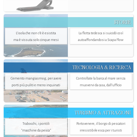
STORIE
L’isola che non c'è è esistita
La flotta tedesca si suicidò così
ma è vissuta solo cinque mesi
autoaffondandosi a Scapa Flow
TECNOLOGIA & RICERCA
Cemento mangiasmog, per avere
Controllate la barca al mare senza
porti più puliti e meno inquinati
muovervi da casa, dall’ufficio
TURISMO & ATTRAZIONI
Trabocchi, i pontili
Portovenere, il borgo di pescatori
"macchine da pesca"
irresistibile esca per i turisti