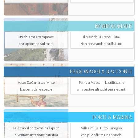
NONSOLOMARE
Per chi ama arrampicare
Il Mare della Tranquillità?
a strapiombo sul mare
Non serve andare sulla Luna
PERSONAGGI & RACCONTI
Vasco Da Gama così vince
Patrizia Mosconi, la stilista che
la guerra delle spezie
ama vestire gli yacht più eleganti
PORTI & MARINA
Palermo, il porto che ha saputo
Villasimius, tutto il meglio
diventare attrazione turistica
che può offrire un approdo