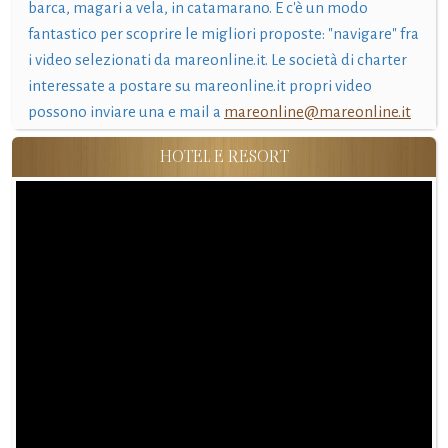
barca, magari a vela, in catamarano. E c'è un modo
fantastico per scoprire le migliori proposte: "navigare" fra
i video selezionati da mareonline.it. Le società di charter
interessate a postare su mareonline.it propri video
possono inviare una e mail a
mareonline@mareonline.it
HOTEL E RESORT