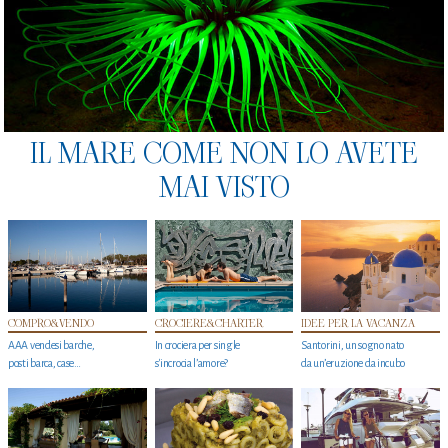
IL MARE COME NON LO AVETE
MAI VISTO
COMPRO&VENDO
CROCIERE&CHARTER
IDEE PER LA VACANZA
AAA vendesi barche,
In crociera per single
Santorini, un sogno nato
posti barca, case…
s'incrocia l’amore?
da un’eruzione da incubo