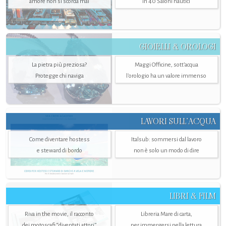
amore non si scorda mai
in 40 Saloni nautici
GIOIELLI & OROLOGI
La pietra più preziosa?
Maggi Officine, sott’acqua
Protegge chi naviga
l'orologio ha un valore immenso
LAVORI SULL’ACQUA
Come diventare hostess
Italsub: sommersi dal lavoro
e steward di bordo
non è solo un modo di dire
LIBRI & FILM
Riva in the movie, il racconto
Libreria Mare di carta,
dei motoscafi “diventati attori”
per immergersi nella lettura