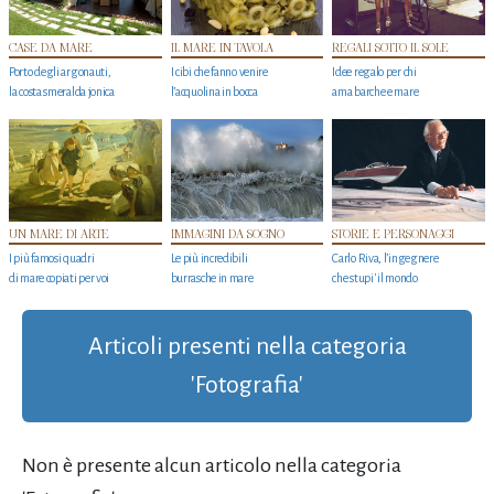
CASE DA MARE
IL MARE IN TAVOLA
REGALI SOTTO IL SOLE
Porto degli argonauti,
I cibi che fanno venire
Idee regalo per chi
la costa smeralda jonica
l’acquolina in bocca
ama barche e mare
UN MARE DI ARTE
IMMAGINI DA SOGNO
STORIE E PERSONAGGI
I più famosi quadri
Le più incredibili
Carlo Riva, l’ingegnere
di mare copiati per voi
burrasche in mare
che stupi' il mondo
Articoli presenti nella categoria
'Fotografia'
Non è presente alcun articolo nella categoria