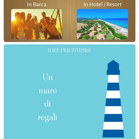
In Barca
In Hotel / Resort
IDEE PER STUPIRE
Un
mare
di
regali