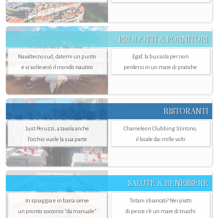
PRODOTTI & FORNITORI
Navaltecnosud, datemi un punto
Egaf, la bussola per non
e vi solleverò il mondo nautico
perdersi in un mare di pratiche
RISTORANTI
Just Peruzzi, a tavola anche
Chameleon Clubbing Stintino,
l’occhio vuole la sua parte
il locale dai mille volti
SALUTE & BENESSERE
In spiaggia e in barca serve
Totani sbiancati? Nei piatti
un pronto soccorso "da manuale"
di pesce c'è un mare di trucchi