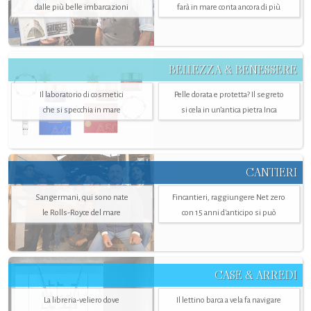
dalle più belle imbarcazioni
farà in mare conta ancora di più
BELLEZZA & BENESSERE
Il laboratorio di cosmetici
Pelle dorata e protetta? Il segreto
che si specchia in mare
si cela in un’antica pietra Inca
CANTIERI
Sangermani, qui sono nate
Fincantieri, raggiungere Net zero
le Rolls-Royce del mare
con 15 anni d'anticipo si può
CASE & ARREDI
La libreria-veliero dove
Il lettino barca a vela fa navigare