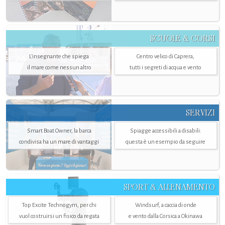
SCUOLE & CORSI
L'insegnante che spiega
Centro velico di Caprera,
il mare come nessun altro
tutti i segreti di acqua e vento
SERVIZI
Smart Boat Owner, la barca
Spiagge accessibili a disabili:
condivisa ha un mare di vantaggi
questa è un esempio da seguire
SPORT & ALLENAMENTO
Top Excite Technogym, per chi
Windsurf, a caccia di onde
vuol costruirsi un fisico da regata
e vento dalla Corsica a Okinawa