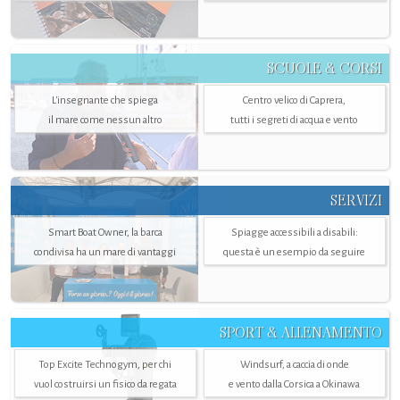
SCUOLE & CORSI
L'insegnante che spiega
Centro velico di Caprera,
il mare come nessun altro
tutti i segreti di acqua e vento
SERVIZI
Smart Boat Owner, la barca
Spiagge accessibili a disabili:
condivisa ha un mare di vantaggi
questa è un esempio da seguire
SPORT & ALLENAMENTO
Top Excite Technogym, per chi
Windsurf, a caccia di onde
vuol costruirsi un fisico da regata
e vento dalla Corsica a Okinawa