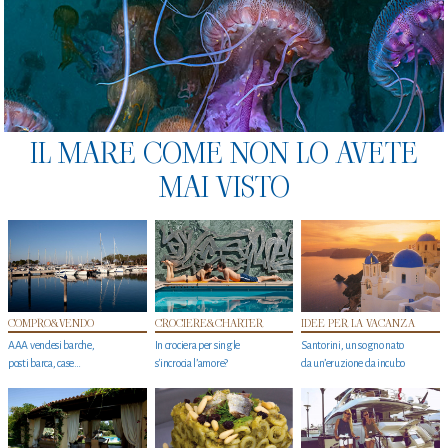
IL MARE COME NON LO AVETE
MAI VISTO
COMPRO&VENDO
CROCIERE&CHARTER
IDEE PER LA VACANZA
AAA vendesi barche,
In crociera per single
Santorini, un sogno nato
posti barca, case…
s'incrocia l’amore?
da un’eruzione da incubo