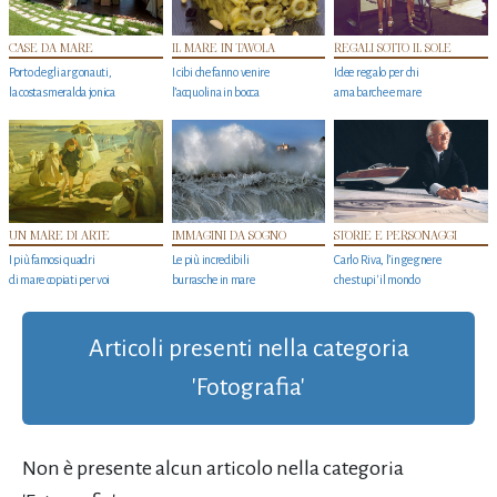
CASE DA MARE
IL MARE IN TAVOLA
REGALI SOTTO IL SOLE
Porto degli argonauti,
I cibi che fanno venire
Idee regalo per chi
la costa smeralda jonica
l’acquolina in bocca
ama barche e mare
UN MARE DI ARTE
IMMAGINI DA SOGNO
STORIE E PERSONAGGI
I più famosi quadri
Le più incredibili
Carlo Riva, l’ingegnere
di mare copiati per voi
burrasche in mare
che stupi' il mondo
Articoli presenti nella categoria
'Fotografia'
Non è presente alcun articolo nella categoria