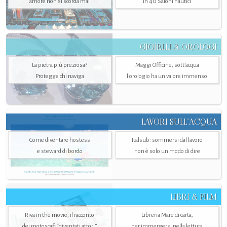
amore non si scorda mai
in 40 Saloni nautici
GIOIELLI & OROLOGI
La pietra più preziosa?
Maggi Officine, sott’acqua
Protegge chi naviga
l'orologio ha un valore immenso
LAVORI SULL’ACQUA
Come diventare hostess
Italsub: sommersi dal lavoro
e steward di bordo
non è solo un modo di dire
LIBRI & FILM
Riva in the movie, il racconto
Libreria Mare di carta,
dei motoscafi “diventati attori”
per immergersi nella lettura