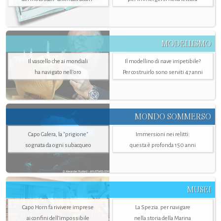
MODELLISMO
Il vascello che ai mondiali
Il modellino di nave irripetibile?
ha navigato nell’oro
Per costruirlo sono serviti 47 anni
MONDO SOMMERSO
Capo Galera, la "prigione"
Immersioni nei relitti:
sognata da ogni subacqueo
questa è profonda 150 anni
MUSEI
Capo Horn fa rivivere imprese
La Spezia. per navigare
ai confini dell’impossibile
nella storia della Marina