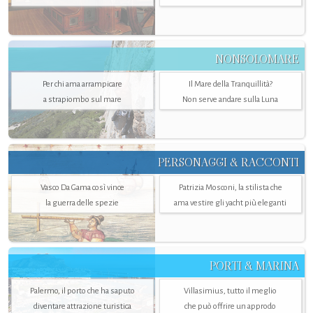
NONSOLOMARE
Per chi ama arrampicare
Il Mare della Tranquillità?
a strapiombo sul mare
Non serve andare sulla Luna
PERSONAGGI & RACCONTI
Vasco Da Gama così vince
Patrizia Mosconi, la stilista che
la guerra delle spezie
ama vestire gli yacht più eleganti
PORTI & MARINA
Palermo, il porto che ha saputo
Villasimius, tutto il meglio
diventare attrazione turistica
che può offrire un approdo