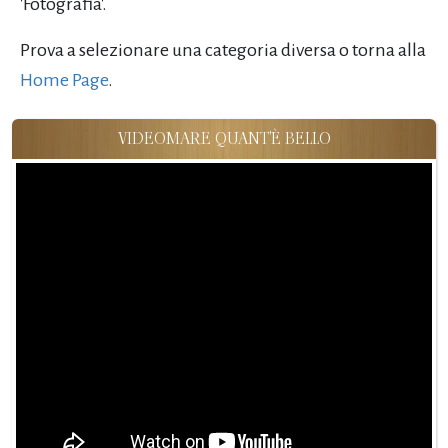
'Fotografia'.
Prova a selezionare una categoria diversa o torna alla
Home Page
.
VIDEOMARE QUANT'È BELLO