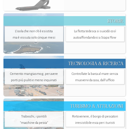
STORIE
L’isola che non c'è è esistita
La flotta tedesca si suicidò così
ma è vissuta solo cinque mesi
autoaffondandosi a Scapa Flow
TECNOLOGIA & RICERCA
Cemento mangiasmog, per avere
Controllate la barca al mare senza
porti più puliti e meno inquinati
muovervi da casa, dall’ufficio
TURISMO & ATTRAZIONI
Trabocchi, i pontili
Portovenere, il borgo di pescatori
"macchine da pesca"
irresistibile esca per i turisti