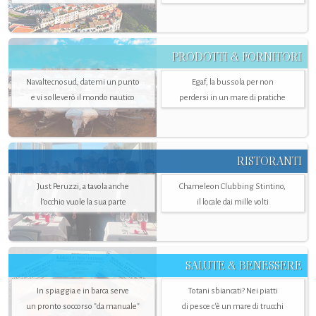
PRODOTTI & FORNITORI
Navaltecnosud, datemi un punto
Egaf, la bussola per non
e vi solleverò il mondo nautico
perdersi in un mare di pratiche
RISTORANTI
Just Peruzzi, a tavola anche
Chameleon Clubbing Stintino,
l’occhio vuole la sua parte
il locale dai mille volti
SALUTE & BENESSERE
In spiaggia e in barca serve
Totani sbiancati? Nei piatti
un pronto soccorso "da manuale"
di pesce c'è un mare di trucchi