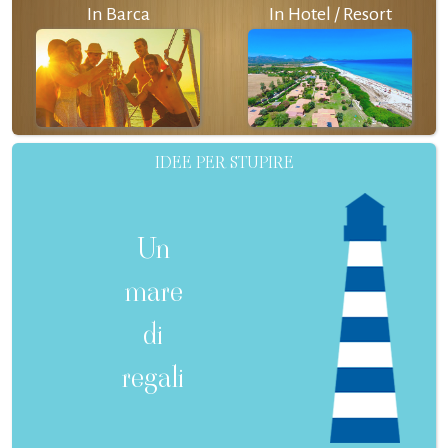
In Barca
In Hotel / Resort
IDEE PER STUPIRE
Un
mare
di
regali