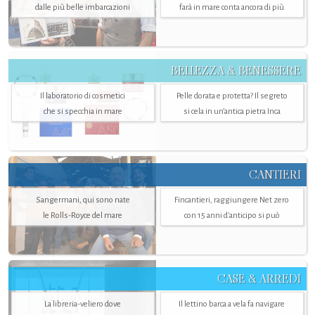
dalle più belle imbarcazioni
farà in mare conta ancora di più
BELLEZZA & BENESSERE
Il laboratorio di cosmetici
Pelle dorata e protetta? Il segreto
che si specchia in mare
si cela in un’antica pietra Inca
CANTIERI
Sangermani, qui sono nate
Fincantieri, raggiungere Net zero
le Rolls-Royce del mare
con 15 anni d'anticipo si può
CASE & ARREDI
La libreria-veliero dove
Il lettino barca a vela fa navigare