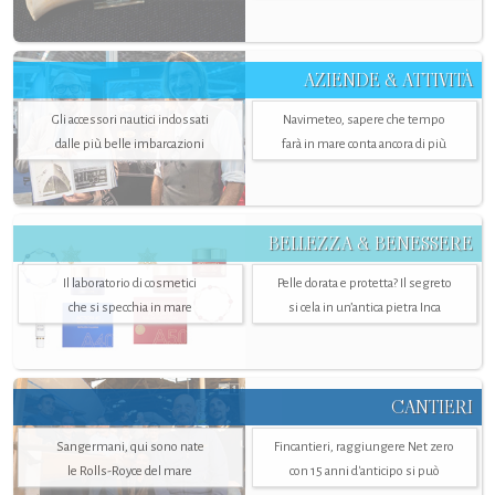
AZIENDE & ATTIVITÀ
Gli accessori nautici indossati
Navimeteo, sapere che tempo
dalle più belle imbarcazioni
farà in mare conta ancora di più
BELLEZZA & BENESSERE
Il laboratorio di cosmetici
Pelle dorata e protetta? Il segreto
che si specchia in mare
si cela in un’antica pietra Inca
CANTIERI
Sangermani, qui sono nate
Fincantieri, raggiungere Net zero
le Rolls-Royce del mare
con 15 anni d'anticipo si può