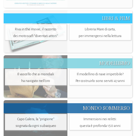
LIBRI & FILM
Riva in the movie, il racconto
Libreria Mare di carta,
dei motoscafi “diventati attori”
per immergersi nella lettura
MODELLISMO
Il vascello che ai mondiali
Il modellino di nave irripetibile?
ha navigato nell’oro
Per costruirlo sono serviti 47 anni
MONDO SOMMERSO
Capo Galera, la "prigione"
Immersioni nei relitti:
sognata da ogni subacqueo
questa è profonda 150 anni