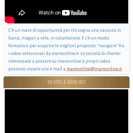
C'è un mare di opportunità per chi sogna una vacanza in
barca, magari a vela, in catamarano. E c'è un modo
fantastico per scoprire le migliori proposte: "navigare" fra
i video selezionati da mareonline.it. Le società di charter
interessate a postare su mareonline.it propri video
possono inviare una e mail a
mareonline@mareonline.it
HOTEL E RESORT