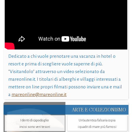
Dedicato a chi vuole prenotare una vacanza in hotel o
resort e prima di scegliere vuole saperne di più.
"Visitandolo" attraverso un video selezionato da
mareonline.it. I titolari di alberghi e villaggi interessati a
mettere on line propri filmati possono inviare una e mail
a
mareonline@mareonline.it
ARTE E COLLEZIONISMO
I denti di capodoglio
Un’autentica falsaria copia
incisi sono veri tesori
i quadri di mare più famosi