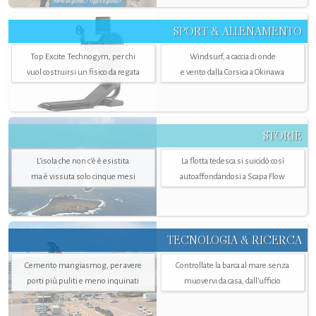
SPORT & ALLENAMENTO
Top Excite Technogym, per chi
Windsurf, a caccia di onde
vuol costruirsi un fisico da regata
e vento dalla Corsica a Okinawa
STORIE
L’isola che non c'è è esistita
La flotta tedesca si suicidò così
ma è vissuta solo cinque mesi
autoaffondandosi a Scapa Flow
TECNOLOGIA & RICERCA
Cemento mangiasmog, per avere
Controllate la barca al mare senza
porti più puliti e meno inquinati
muovervi da casa, dall’ufficio