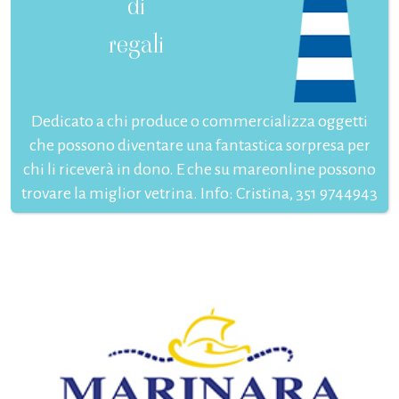
di
regali
Dedicato a chi produce o commercializza oggetti
che possono diventare una fantastica sorpresa per
chi li riceverà in dono. E che su mareonline possono
trovare la miglior vetrina. Info: Cristina, 351 9744943