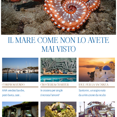
IL MARE COME NON LO AVETE
MAI VISTO
COMPRO&VENDO
CROCIERE&CHARTER
IDEE PER LA VACANZA
AAA vendesi barche,
In crociera per single
Santorini, un sogno nato
posti barca, case…
s'incrocia l’amore?
da un’eruzione da incubo