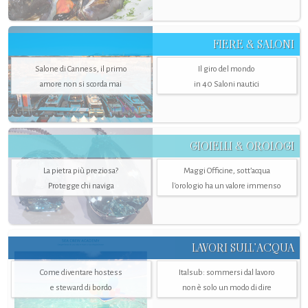
FIERE & SALONI
Salone di Canness, il primo
Il giro del mondo
amore non si scorda mai
in 40 Saloni nautici
GIOIELLI & OROLOGI
La pietra più preziosa?
Maggi Officine, sott’acqua
Protegge chi naviga
l'orologio ha un valore immenso
LAVORI SULL’ACQUA
Come diventare hostess
Italsub: sommersi dal lavoro
e steward di bordo
non è solo un modo di dire