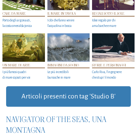
CASE DA MARE
IL MARE IN TAVOLA
REGALI SOTTO IL SOLE
Porto degli argonauti,
I cibi che fanno venire
Idee regalo per chi
la costa smeralda jonica
l’acquolina in bocca
ama barche e mare
UN MARE DI ARTE
IMMAGINI DA SOGNO
STORIE E PERSONAGGI
I più famosi quadri
Le più incredibili
Carlo Riva, l’ingegnere
di mare copiati per voi
burrasche in mare
che stupi' il mondo
Articoli presenti con tag 'Studio B'
NAVIGATOR OF THE SEAS, UNA
MONTAGNA