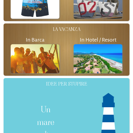
LA VACANZA
In Barca
In Hotel / Resort
IDEE PER STUPIRE
Un
mare