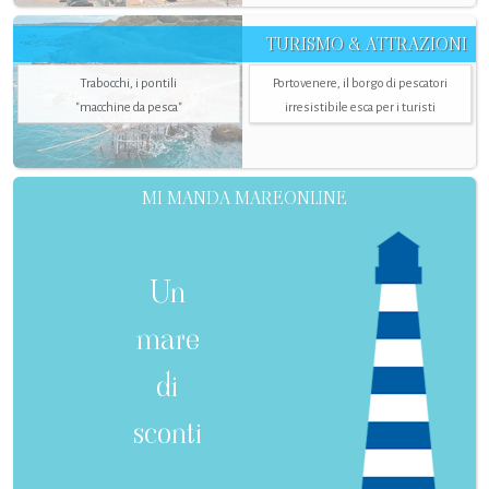
TURISMO & ATTRAZIONI
Trabocchi, i pontili
Portovenere, il borgo di pescatori
"macchine da pesca"
irresistibile esca per i turisti
MI MANDA MAREONLINE
Un
mare
di
sconti