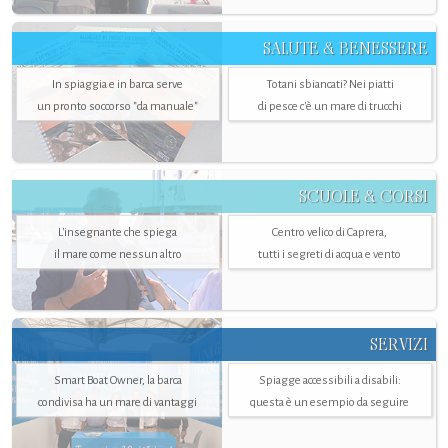
SALUTE & BENESSERE
In spiaggia e in barca serve
Totani sbiancati? Nei piatti
un pronto soccorso "da manuale"
di pesce c'è un mare di trucchi
SCUOLE & CORSI
L'insegnante che spiega
Centro velico di Caprera,
il mare come nessun altro
tutti i segreti di acqua e vento
SERVIZI
Smart Boat Owner, la barca
Spiagge accessibili a disabili:
condivisa ha un mare di vantaggi
questa è un esempio da seguire