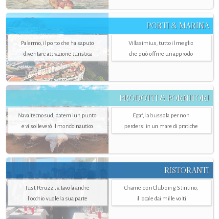
PORTI & MARINA
Palermo, il porto che ha saputo
Villasimius, tutto il meglio
diventare attrazione turistica
che può offrire un approdo
PRODOTTI & FORNITORI
Navaltecnosud, datemi un punto
Egaf, la bussola per non
e vi solleverò il mondo nautico
perdersi in un mare di pratiche
RISTORANTI
Just Peruzzi, a tavola anche
Chameleon Clubbing Stintino,
l’occhio vuole la sua parte
il locale dai mille volti