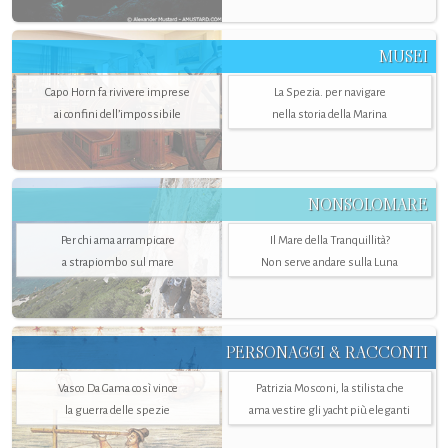
MUSEI
Capo Horn fa rivivere imprese
La Spezia. per navigare
ai confini dell’impossibile
nella storia della Marina
NONSOLOMARE
Per chi ama arrampicare
Il Mare della Tranquillità?
a strapiombo sul mare
Non serve andare sulla Luna
PERSONAGGI & RACCONTI
Vasco Da Gama così vince
Patrizia Mosconi, la stilista che
la guerra delle spezie
ama vestire gli yacht più eleganti