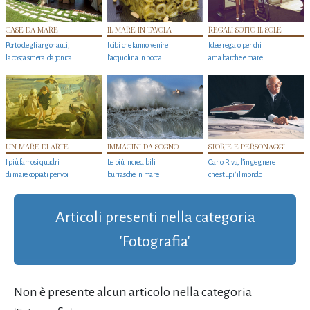
CASE DA MARE
IL MARE IN TAVOLA
REGALI SOTTO IL SOLE
Porto degli argonauti,
I cibi che fanno venire
Idee regalo per chi
la costa smeralda jonica
l’acquolina in bocca
ama barche e mare
UN MARE DI ARTE
IMMAGINI DA SOGNO
STORIE E PERSONAGGI
I più famosi quadri
Le più incredibili
Carlo Riva, l’ingegnere
di mare copiati per voi
burrasche in mare
che stupi' il mondo
Articoli presenti nella categoria
'Fotografia'
Non è presente alcun articolo nella categoria