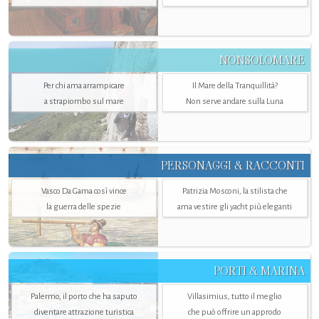
NONSOLOMARE
Per chi ama arrampicare
Il Mare della Tranquillità?
a strapiombo sul mare
Non serve andare sulla Luna
PERSONAGGI & RACCONTI
Vasco Da Gama così vince
Patrizia Mosconi, la stilista che
la guerra delle spezie
ama vestire gli yacht più eleganti
PORTI & MARINA
Palermo, il porto che ha saputo
Villasimius, tutto il meglio
diventare attrazione turistica
che può offrire un approdo