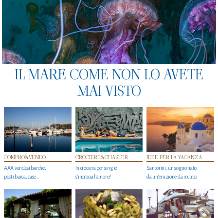
IL MARE COME NON LO AVETE
MAI VISTO
COMPRO&VENDO
CROCIERE&CHARTER
IDEE PER LA VACANZA
AAA vendesi barche,
In crociera per single
Santorini, un sogno nato
posti barca, case…
s'incrocia l’amore?
da un’eruzione da incubo