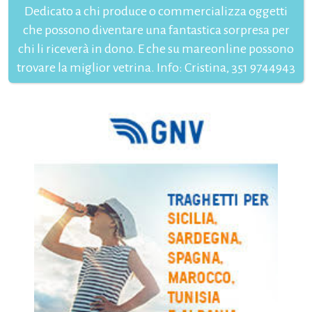
Dedicato a chi produce o commercializza oggetti
che possono diventare una fantastica sorpresa per
chi li riceverà in dono. E che su mareonline possono
trovare la miglior vetrina. Info: Cristina, 351 9744943