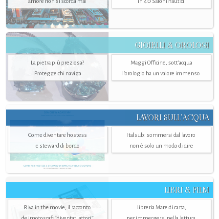
amore non si scorda mai
in 40 Saloni nautici
GIOIELLI & OROLOGI
La pietra più preziosa?
Maggi Officine, sott’acqua
Protegge chi naviga
l'orologio ha un valore immenso
LAVORI SULL’ACQUA
Come diventare hostess
Italsub: sommersi dal lavoro
e steward di bordo
non è solo un modo di dire
LIBRI & FILM
Riva in the movie, il racconto
Libreria Mare di carta,
dei motoscafi “diventati attori”
per immergersi nella lettura