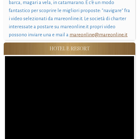
barca, magari a vela, in catamarano. E c'è un modo
fantastico per scoprire le migliori proposte: "navigare" fra
i video selezionati da mareonline.it. Le società di charter
interessate a postare su mareonline.it propri video
possono inviare una e mail a
mareonline@mareonline.it
HOTEL E RESORT