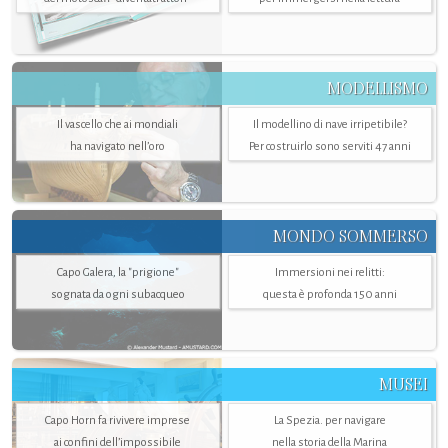
MODELLISMO
Il vascello che ai mondiali
Il modellino di nave irripetibile?
ha navigato nell’oro
Per costruirlo sono serviti 47 anni
MONDO SOMMERSO
Capo Galera, la "prigione"
Immersioni nei relitti:
sognata da ogni subacqueo
questa è profonda 150 anni
MUSEI
Capo Horn fa rivivere imprese
La Spezia. per navigare
ai confini dell’impossibile
nella storia della Marina