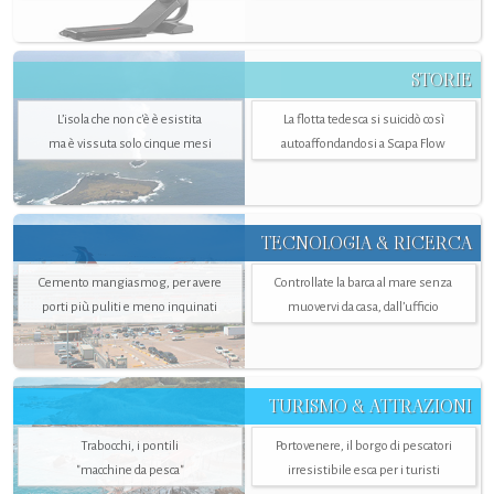
STORIE
L’isola che non c'è è esistita
La flotta tedesca si suicidò così
ma è vissuta solo cinque mesi
autoaffondandosi a Scapa Flow
TECNOLOGIA & RICERCA
Cemento mangiasmog, per avere
Controllate la barca al mare senza
porti più puliti e meno inquinati
muovervi da casa, dall’ufficio
TURISMO & ATTRAZIONI
Trabocchi, i pontili
Portovenere, il borgo di pescatori
"macchine da pesca"
irresistibile esca per i turisti