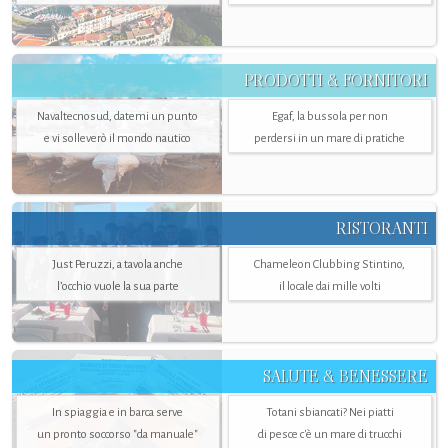
PRODOTTI & FORNITORI
Navaltecnosud, datemi un punto
Egaf, la bussola per non
e vi solleverò il mondo nautico
perdersi in un mare di pratiche
RISTORANTI
Just Peruzzi, a tavola anche
Chameleon Clubbing Stintino,
l’occhio vuole la sua parte
il locale dai mille volti
SALUTE & BENESSERE
In spiaggia e in barca serve
Totani sbiancati? Nei piatti
un pronto soccorso "da manuale"
di pesce c'è un mare di trucchi