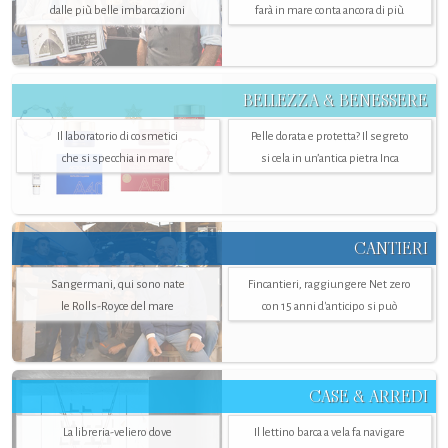
dalle più belle imbarcazioni
farà in mare conta ancora di più
BELLEZZA & BENESSERE
Il laboratorio di cosmetici
Pelle dorata e protetta? Il segreto
che si specchia in mare
si cela in un’antica pietra Inca
CANTIERI
Sangermani, qui sono nate
Fincantieri, raggiungere Net zero
le Rolls-Royce del mare
con 15 anni d'anticipo si può
CASE & ARREDI
La libreria-veliero dove
Il lettino barca a vela fa navigare