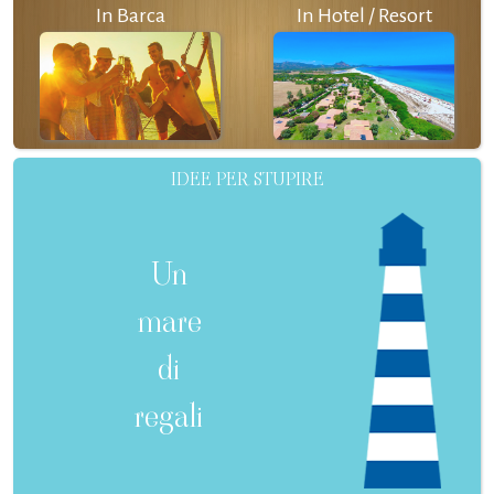
In Barca
In Hotel / Resort
IDEE PER STUPIRE
Un
mare
di
regali