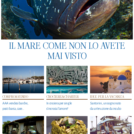
IL MARE COME NON LO AVETE
MAI VISTO
COMPRO&VENDO
CROCIERE&CHARTER
IDEE PER LA VACANZA
AAA vendesi barche,
In crociera per single
Santorini, un sogno nato
posti barca, case…
s'incrocia l’amore?
da un’eruzione da incubo