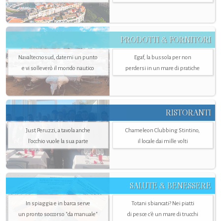
PRODOTTI & FORNITORI
Navaltecnosud, datemi un punto
Egaf, la bussola per non
e vi solleverò il mondo nautico
perdersi in un mare di pratiche
RISTORANTI
Just Peruzzi, a tavola anche
Chameleon Clubbing Stintino,
l’occhio vuole la sua parte
il locale dai mille volti
SALUTE & BENESSERE
In spiaggia e in barca serve
Totani sbiancati? Nei piatti
un pronto soccorso "da manuale"
di pesce c'è un mare di trucchi