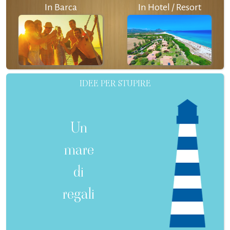
In Barca
In Hotel / Resort
IDEE PER STUPIRE
Un
mare
di
regali