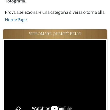
'Fotografia'.
Prova a selezionare una categoria diversa o torna alla
Home Page
.
VIDEOMARE QUANT'È BELLO