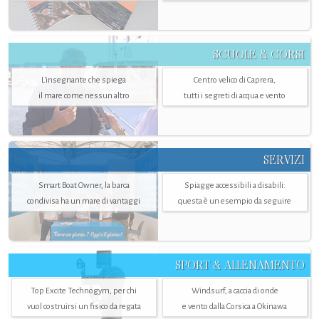
SCUOLE & CORSI
L'insegnante che spiega
Centro velico di Caprera,
il mare come nessun altro
tutti i segreti di acqua e vento
SERVIZI
Smart Boat Owner, la barca
Spiagge accessibili a disabili:
condivisa ha un mare di vantaggi
questa è un esempio da seguire
SPORT & ALLENAMENTO
Top Excite Technogym, per chi
Windsurf, a caccia di onde
vuol costruirsi un fisico da regata
e vento dalla Corsica a Okinawa