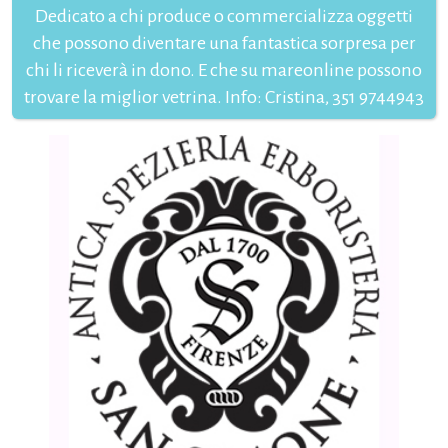
Dedicato a chi produce o commercializza oggetti
che possono diventare una fantastica sorpresa per
chi li riceverà in dono. E che su mareonline possono
trovare la miglior vetrina. Info: Cristina, 351 9744943