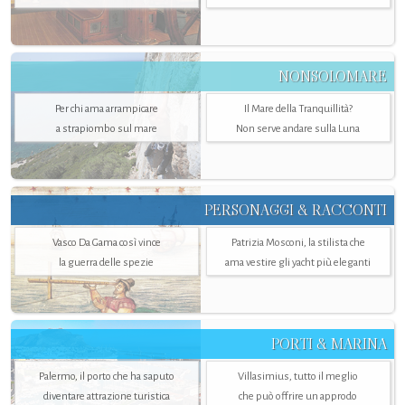
NONSOLOMARE
Per chi ama arrampicare
Il Mare della Tranquillità?
a strapiombo sul mare
Non serve andare sulla Luna
PERSONAGGI & RACCONTI
Vasco Da Gama così vince
Patrizia Mosconi, la stilista che
la guerra delle spezie
ama vestire gli yacht più eleganti
PORTI & MARINA
Palermo, il porto che ha saputo
Villasimius, tutto il meglio
diventare attrazione turistica
che può offrire un approdo