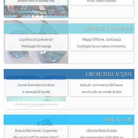
amore non si scorda mai
in 40 Saloni nautici
GIOIELLI & OROLOGI
La pietra più preziosa?
Maggi Officine, sott’acqua
Protegge chi naviga
l'orologio ha un valore immenso
LAVORI SULL’ACQUA
Come diventare hostess
Italsub: sommersi dal lavoro
e steward di bordo
non è solo un modo di dire
LIBRI & FILM
Riva in the movie, il racconto
Libreria Mare di carta,
dei motoscafi “diventati attori”
per immergersi nella lettura