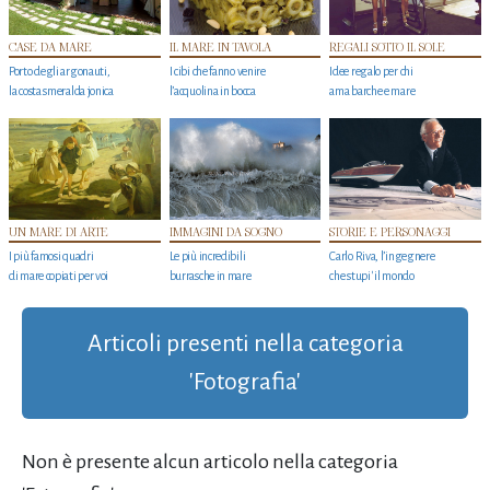
CASE DA MARE
IL MARE IN TAVOLA
REGALI SOTTO IL SOLE
Porto degli argonauti,
I cibi che fanno venire
Idee regalo per chi
la costa smeralda jonica
l’acquolina in bocca
ama barche e mare
UN MARE DI ARTE
IMMAGINI DA SOGNO
STORIE E PERSONAGGI
I più famosi quadri
Le più incredibili
Carlo Riva, l’ingegnere
di mare copiati per voi
burrasche in mare
che stupi' il mondo
Articoli presenti nella categoria
'Fotografia'
Non è presente alcun articolo nella categoria