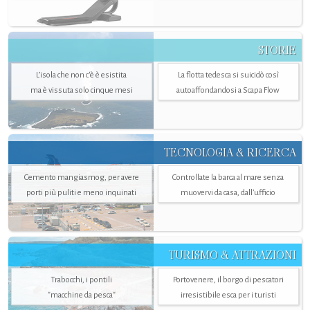
STORIE
L’isola che non c'è è esistita
La flotta tedesca si suicidò così
ma è vissuta solo cinque mesi
autoaffondandosi a Scapa Flow
TECNOLOGIA & RICERCA
Cemento mangiasmog, per avere
Controllate la barca al mare senza
porti più puliti e meno inquinati
muovervi da casa, dall’ufficio
TURISMO & ATTRAZIONI
Trabocchi, i pontili
Portovenere, il borgo di pescatori
"macchine da pesca"
irresistibile esca per i turisti