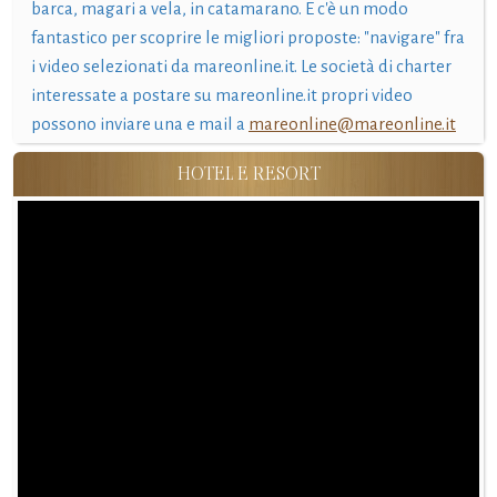
barca, magari a vela, in catamarano. E c'è un modo
fantastico per scoprire le migliori proposte: "navigare" fra
i video selezionati da mareonline.it. Le società di charter
interessate a postare su mareonline.it propri video
possono inviare una e mail a
mareonline@mareonline.it
HOTEL E RESORT