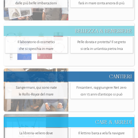
dalle più belle imbarcazioni
farà in mare conta ancora di più
BELLEZZA & BENESSERE
Il laboratorio di cosmetici
Pelle dorata e protetta? Il segreto
che si specchia in mare
si cela in un’antica pietra Inca
CANTIERI
Sangermani, qui sono nate
Fincantieri, raggiungere Net zero
le Rolls-Royce del mare
con 15 anni d'anticipo si può
CASE & ARREDI
La libreria-veliero dove
Il lettino barca a vela fa navigare