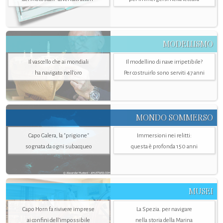
MODELLISMO
Il vascello che ai mondiali
Il modellino di nave irripetibile?
ha navigato nell’oro
Per costruirlo sono serviti 47 anni
MONDO SOMMERSO
Capo Galera, la "prigione"
Immersioni nei relitti:
sognata da ogni subacqueo
questa è profonda 150 anni
MUSEI
Capo Horn fa rivivere imprese
La Spezia. per navigare
ai confini dell’impossibile
nella storia della Marina