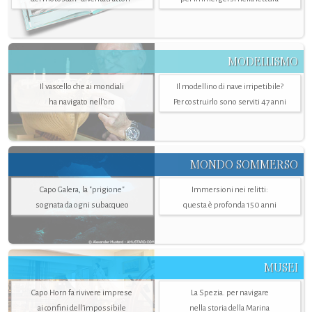
MODELLISMO
Il vascello che ai mondiali
Il modellino di nave irripetibile?
ha navigato nell’oro
Per costruirlo sono serviti 47 anni
MONDO SOMMERSO
Capo Galera, la "prigione"
Immersioni nei relitti:
sognata da ogni subacqueo
questa è profonda 150 anni
MUSEI
Capo Horn fa rivivere imprese
La Spezia. per navigare
ai confini dell’impossibile
nella storia della Marina