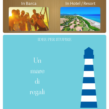
In Barca
In Hotel / Resort
IDEE PER STUPIRE
Un
mare
di
regali