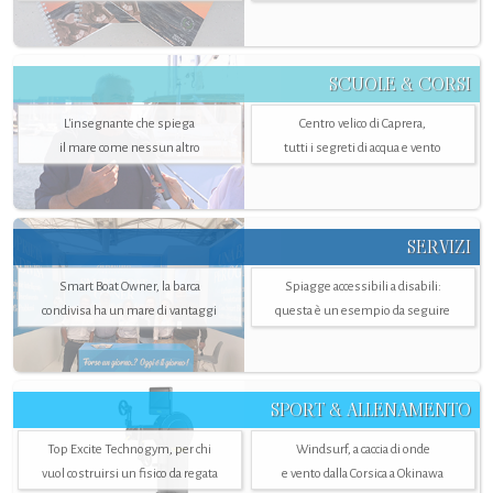
SCUOLE & CORSI
L'insegnante che spiega
Centro velico di Caprera,
il mare come nessun altro
tutti i segreti di acqua e vento
SERVIZI
Smart Boat Owner, la barca
Spiagge accessibili a disabili:
condivisa ha un mare di vantaggi
questa è un esempio da seguire
SPORT & ALLENAMENTO
Top Excite Technogym, per chi
Windsurf, a caccia di onde
vuol costruirsi un fisico da regata
e vento dalla Corsica a Okinawa