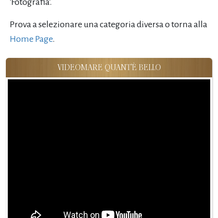
'Fotografia'.
Prova a selezionare una categoria diversa o torna alla
Home Page
.
VIDEOMARE QUANT'È BELLO