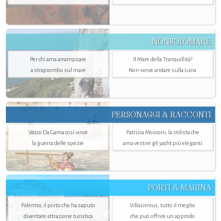
NONSOLOMARE
Per chi ama arrampicare
Il Mare della Tranquillità?
a strapiombo sul mare
Non serve andare sulla Luna
PERSONAGGI & RACCONTI
Vasco Da Gama così vince
Patrizia Mosconi, la stilista che
la guerra delle spezie
ama vestire gli yacht più eleganti
PORTI & MARINA
Palermo, il porto che ha saputo
Villasimius, tutto il meglio
diventare attrazione turistica
che può offrire un approdo