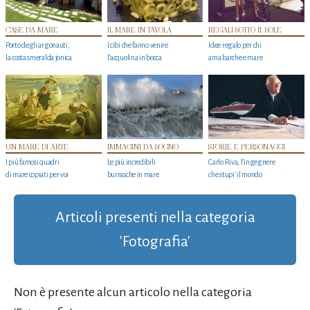
CASE DA MARE
IL MARE IN TAVOLA
REGALI SOTTO IL SOLE
Porto degli argonauti,
I cibi che fanno venire
Idee regalo per chi
la costa smeralda jonica
l’acquolina in bocca
ama barche e mare
UN MARE DI ARTE
IMMAGINI DA SOGNO
STORIE E PERSONAGGI
I più famosi quadri
Le più incredibili
Carlo Riva, l’ingegnere
di mare copiati per voi
burrasche in mare
che stupi' il mondo
Articoli presenti nella categoria
'Fotografia'
Non è presente alcun articolo nella categoria