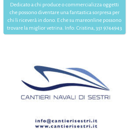
Dedicato a chi produce o commercializza oggetti
che possono diventare una fantastica sorpresa per
chi li riceverà in dono. E che su mareonline possono
trovare la miglior vetrina. Info: Cristina, 351 9744943