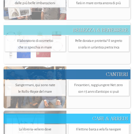
dalle più belle imbarcazioni
farà in mare conta ancora di più
BELLEZZA & BENESSERE
Il laboratorio di cosmetici
Pelle dorata e protetta? Il segreto
che si specchia in mare
si cela in un’antica pietra Inca
CANTIERI
Sangermani, qui sono nate
Fincantieri, raggiungere Net zero
le Rolls-Royce del mare
con 15 anni d'anticipo si può
CASE & ARREDI
La libreria-veliero dove
Il lettino barca a vela fa navigare