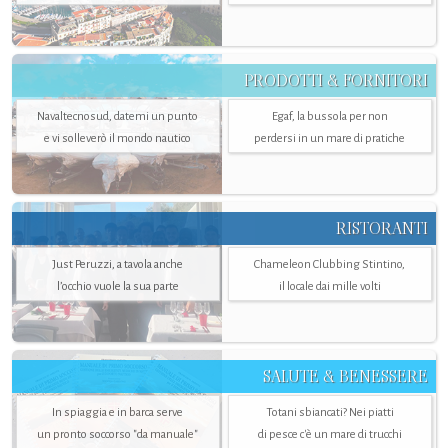
PRODOTTI & FORNITORI
Navaltecnosud, datemi un punto
Egaf, la bussola per non
e vi solleverò il mondo nautico
perdersi in un mare di pratiche
RISTORANTI
Just Peruzzi, a tavola anche
Chameleon Clubbing Stintino,
l’occhio vuole la sua parte
il locale dai mille volti
SALUTE & BENESSERE
In spiaggia e in barca serve
Totani sbiancati? Nei piatti
un pronto soccorso "da manuale"
di pesce c'è un mare di trucchi