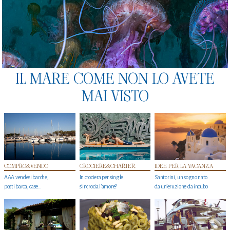
IL MARE COME NON LO AVETE
MAI VISTO
COMPRO&VENDO
CROCIERE&CHARTER
IDEE PER LA VACANZA
AAA vendesi barche,
In crociera per single
Santorini, un sogno nato
posti barca, case…
s'incrocia l’amore?
da un’eruzione da incubo