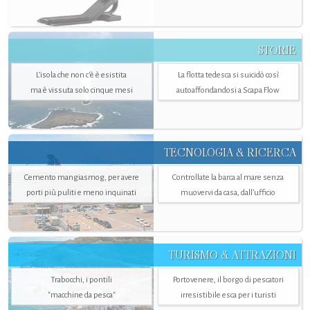
STORIE
L’isola che non c'è è esistita
La flotta tedesca si suicidò così
ma è vissuta solo cinque mesi
autoaffondandosi a Scapa Flow
TECNOLOGIA & RICERCA
Cemento mangiasmog, per avere
Controllate la barca al mare senza
porti più puliti e meno inquinati
muovervi da casa, dall’ufficio
TURISMO & ATTRAZIONI
Trabocchi, i pontili
Portovenere, il borgo di pescatori
"macchine da pesca"
irresistibile esca per i turisti