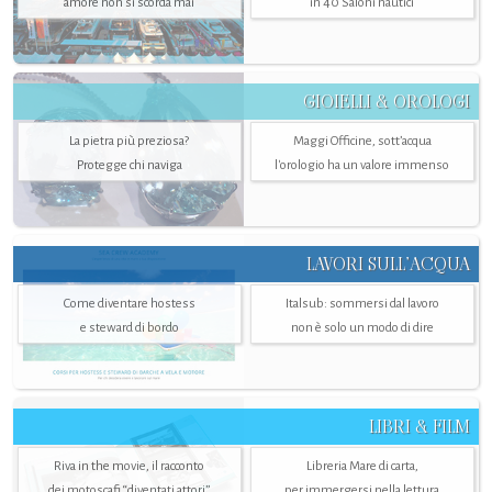
amore non si scorda mai
in 40 Saloni nautici
GIOIELLI & OROLOGI
La pietra più preziosa?
Maggi Officine, sott’acqua
Protegge chi naviga
l'orologio ha un valore immenso
LAVORI SULL’ACQUA
Come diventare hostess
Italsub: sommersi dal lavoro
e steward di bordo
non è solo un modo di dire
LIBRI & FILM
Riva in the movie, il racconto
Libreria Mare di carta,
dei motoscafi “diventati attori”
per immergersi nella lettura