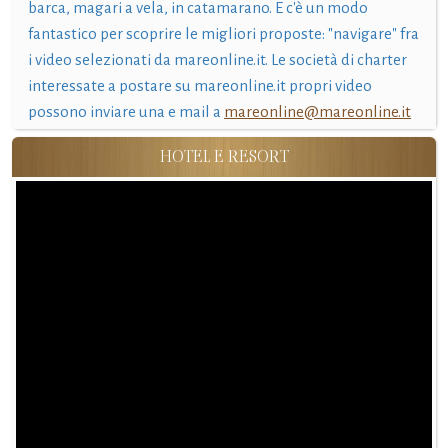
barca, magari a vela, in catamarano. E c'è un modo
fantastico per scoprire le migliori proposte: "navigare" fra
i video selezionati da mareonline.it. Le società di charter
interessate a postare su mareonline.it propri video
possono inviare una e mail a
mareonline@mareonline.it
HOTEL E RESORT