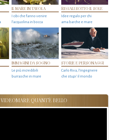
IL MARE IN TAVOLA
REGALI SOTTO IL SOLE
I cibi che fanno venire
Idee regalo per chi
a
l’acquolina in bocca
ama barche e mare
IMMAGINI DA SOGNO
STORIE E PERSONAGGI
Le più incredibili
Carlo Riva, l’ingegnere
burrasche in mare
che stupi' il mondo
VIDEOMARE QUANT'È BELLO