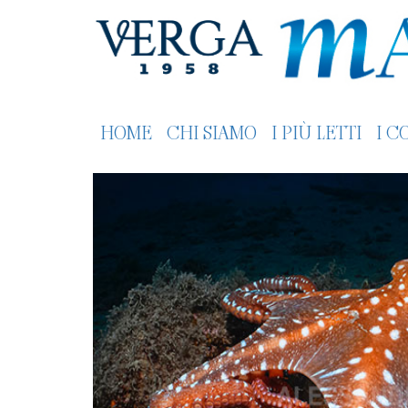
HOME
CHI SIAMO
I PIÙ LETTI
I C