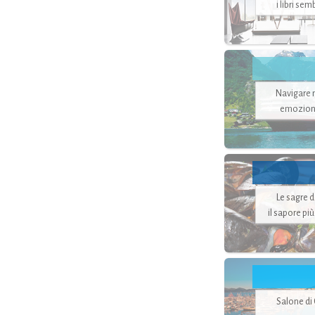
i libri se
Navigare ne
emozion
Le sagre 
il sapore pi
Salone di