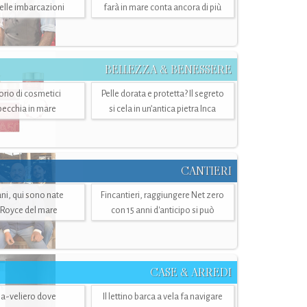
belle imbarcazioni
farà in mare conta ancora di più
BELLEZZA & BENESSERE
torio di cosmetici
Pelle dorata e protetta? Il segreto
specchia in mare
si cela in un’antica pietra Inca
CANTIERI
i, qui sono nate
Fincantieri, raggiungere Net zero
-Royce del mare
con 15 anni d'anticipo si può
CASE & ARREDI
ria-veliero dove
Il lettino barca a vela fa navigare