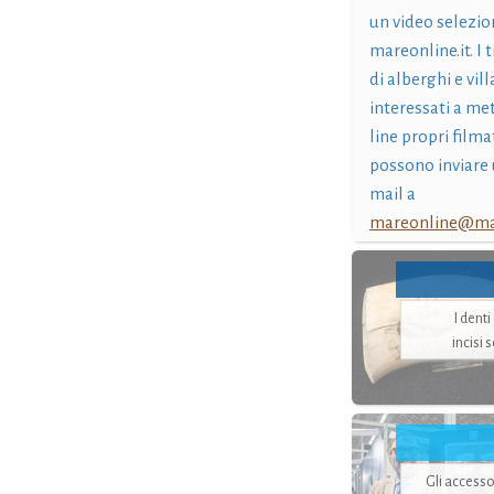
un video selezio
mareonline.it. I t
di alberghi e vil
interessati a me
line propri filma
possono inviare 
mail a
mareonline@mar
I dent
incisi 
Gli accesso