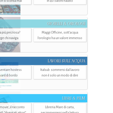
n si scorda mai
in 40 Saloni nautici
GIOIELLI & OROLOGI
ra più preziosa?
Maggi Officine, sott’acqua
ge chi naviga
l'orologio ha un valore immenso
LAVORI SULL’ACQUA
ventare hostess
Italsub: sommersi dal lavoro
ward di bordo
non è solo un modo di dire
LIBRI & FILM
 movie, il racconto
Libreria Mare di carta,
i “diventati attori”
per immergersi nella lettura