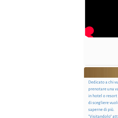
Dedicato a chi v
prenotare una v
in hotel o resort
di scegliere vuol
saperne di più.
"Visitandolo" at