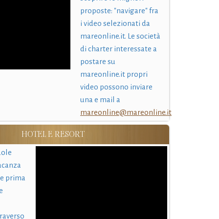
proposte: "navigare" fra
i video selezionati da
mareonline.it. Le società
di charter interessate a
postare su
mareonline.it propri
video possono inviare
una e mail a
mareonline@mareonline.it
HOTEL E RESORT
uole
acanza
 e prima
e
traverso