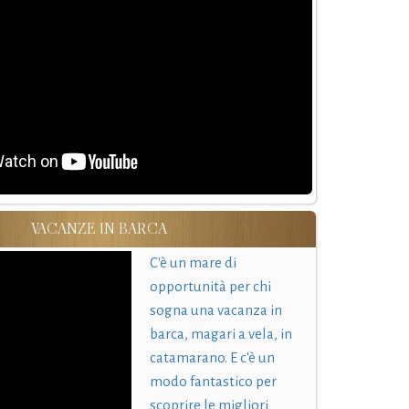
VACANZE IN BARCA
C'è un mare di
opportunità per chi
sogna una vacanza in
barca, magari a vela, in
catamarano. E c'è un
modo fantastico per
scoprire le migliori