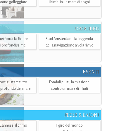
mbrano galleggiare
i bimbi in un mare di sogni
CROCIERE
i fiordi fa fiorire
Stad Amsterdam, la leggenda
i profondissime
della navigazione a vela rivive
EVENTI
dove gustare tutto
Fondali puliti, la missione
ù profondo del mare
contro un mare di rifiuti
FIERE & SALONI
 Canness, il primo
Il giro del mondo