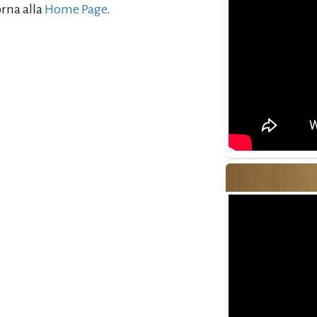
orna alla
Home Page
.