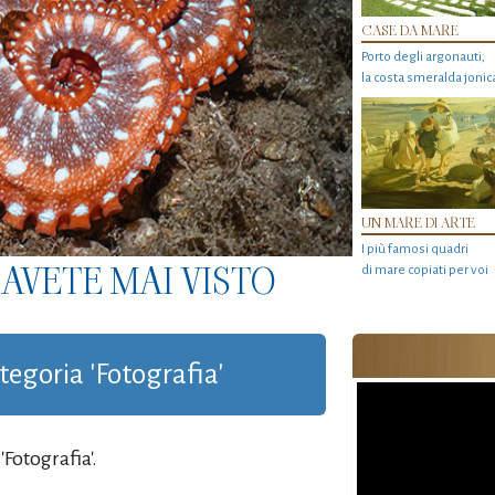
CASE DA MARE
Porto degli argonauti,
la costa smeralda jonic
UN MARE DI ARTE
I più famosi quadri
AVETE MAI VISTO
di mare copiati per voi
ategoria 'Fotografia'
Fotografia'.