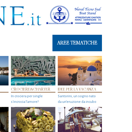
AREE TEMATICHE
CROCIERE&CHARTER
IDEE PER LA VACANZA
In crociera per single
Santorini, un sogno nato
s'incrocia l’amore?
da un’eruzione da incubo