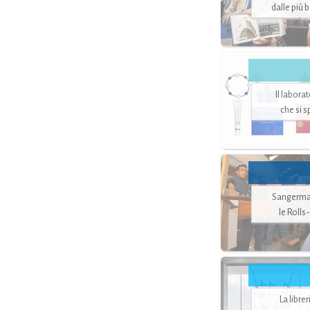
dalle più 
Il labora
che si 
Sangerman
le Rolls
La libre