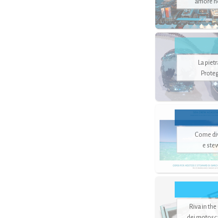
amore no
La piet
Proteg
Come di
e ste
Riva in the
dei motoscaf