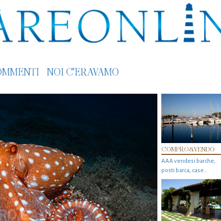
OMMENTI
NOI C'ERAVAMO
COMPRO&VENDO
AAA vendesi barche,
posti barca, case…