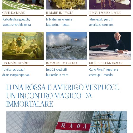
CASE DA MARE
IL MARE IN TAVOLA
REGALI SOTTO IL SOLE
Porto degli argonauti,
I cibi che fanno venire
Idee regalo per chi
la costa smeralda jonica
l’acquolina in bocca
ama barche e mare
UN MARE DI ARTE
IMMAGINI DA SOGNO
STORIE E PERSONAGGI
I più famosi quadri
Le più incredibili
Carlo Riva, l’ingegnere
di mare copiati per voi
burrasche in mare
che stupi' il mondo
LUNA ROSSA E AMERIGO VESPUCCI,
UN INCONTRO MAGICO DA
IMMORTALARE