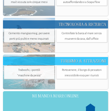
ma è vissuta solo cinque mesi
autoaffondandosi a Scapa Flow
TECNOLOGIA & RICERCA
Cemento mangiasmog, per avere
Controllate la barca al mare senza
porti più puliti e meno inquinati
muovervi da casa, dall’ufficio
TURISMO & ATTRAZIONI
Trabocchi, i pontili
Portovenere, il borgo di pescatori
"macchine da pesca"
irresistibile esca per i turisti
MI MANDA MAREONLINE