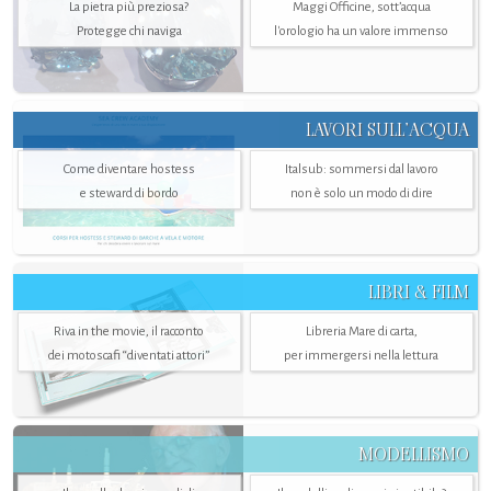
La pietra più preziosa?
Maggi Officine, sott’acqua
Protegge chi naviga
l'orologio ha un valore immenso
LAVORI SULL’ACQUA
Come diventare hostess
Italsub: sommersi dal lavoro
e steward di bordo
non è solo un modo di dire
LIBRI & FILM
Riva in the movie, il racconto
Libreria Mare di carta,
dei motoscafi “diventati attori”
per immergersi nella lettura
MODELLISMO