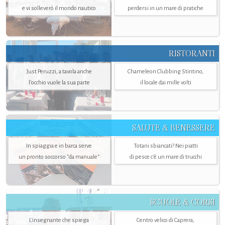
e vi solleverò il mondo nautico
perdersi in un mare di pratiche
RISTORANTI
Just Peruzzi, a tavola anche
Chameleon Clubbing Stintino,
l’occhio vuole la sua parte
il locale dai mille volti
SALUTE & BENESSERE
In spiaggia e in barca serve
Totani sbiancati? Nei piatti
un pronto soccorso "da manuale"
di pesce c'è un mare di trucchi
SCUOLE & CORSI
L'insegnante che spiega
Centro velico di Caprera,