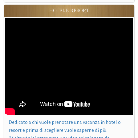
HOTEL E RESORT
Dedicato a chi vuole prenotare una vacanza in hotel o
resort e prima di scegliere vuole saperne di più.