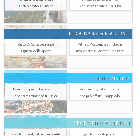
a strapiombo sul mare
Non serve andare sulla Luna
PERSONAGGI & RACCONTI
Vasco Da Gama così vince
Patrizia Mosconi, la stilista che
la guerra delle spezie
ama vestire gli yacht più eleganti
PORTI & MARINA
Palermo, il porto che ha saputo
Villasimius, tutto il meglio
diventare attrazione turistica
che può offrire un approdo
PRODOTTI & FORNITORI
Navaltecnosud, datemi un punto
Egaf, la bussola per non