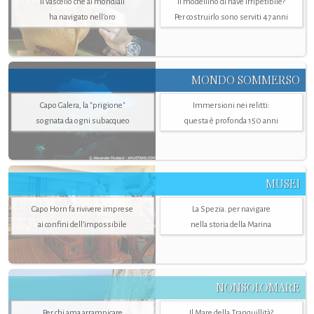
Il vascello che ai mondiali
Il modellino di nave irripetibile?
ha navigato nell’oro
Per costruirlo sono serviti 47 anni
MONDO SOMMERSO
Capo Galera, la "prigione"
Immersioni nei relitti:
sognata da ogni subacqueo
questa è profonda 150 anni
MUSEI
Capo Horn fa rivivere imprese
La Spezia. per navigare
ai confini dell’impossibile
nella storia della Marina
NONSOLOMARE
Per chi ama arrampicare
Il Mare della Tranquillità?