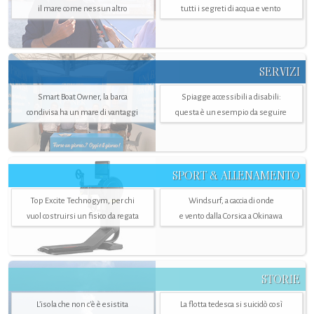
il mare come nessun altro
tutti i segreti di acqua e vento
SERVIZI
Smart Boat Owner, la barca
Spiagge accessibili a disabili:
condivisa ha un mare di vantaggi
questa è un esempio da seguire
SPORT & ALLENAMENTO
Top Excite Technogym, per chi
Windsurf, a caccia di onde
vuol costruirsi un fisico da regata
e vento dalla Corsica a Okinawa
STORIE
L’isola che non c'è è esistita
La flotta tedesca si suicidò così