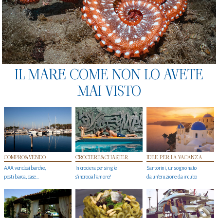
IL MARE COME NON LO AVETE
MAI VISTO
COMPRO&VENDO
CROCIERE&CHARTER
IDEE PER LA VACANZA
AAA vendesi barche,
In crociera per single
Santorini, un sogno nato
posti barca, case…
s'incrocia l’amore?
da un’eruzione da incubo