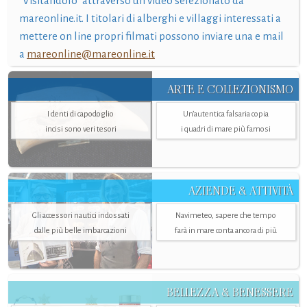
"Visitandolo" attraverso un video selezionato da
mareonline.it. I titolari di alberghi e villaggi interessati a
mettere on line propri filmati possono inviare una e mail
a
mareonline@mareonline.it
ARTE E COLLEZIONISMO
I denti di capodoglio
Un’autentica falsaria copia
incisi sono veri tesori
i quadri di mare più famosi
AZIENDE & ATTIVITÀ
Gli accessori nautici indossati
Navimeteo, sapere che tempo
dalle più belle imbarcazioni
farà in mare conta ancora di più
BELLEZZA & BENESSERE