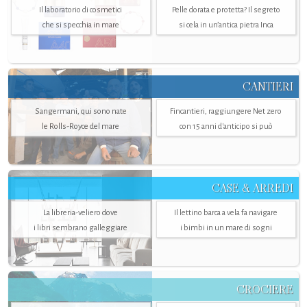
Il laboratorio di cosmetici
Pelle dorata e protetta? Il segreto
che si specchia in mare
si cela in un’antica pietra Inca
CANTIERI
Sangermani, qui sono nate
Fincantieri, raggiungere Net zero
le Rolls-Royce del mare
con 15 anni d'anticipo si può
CASE & ARREDI
La libreria-veliero dove
Il lettino barca a vela fa navigare
i libri sembrano galleggiare
i bimbi in un mare di sogni
CROCIERE