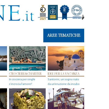
AREE TEMATICHE
CROCIERE&CHARTER
IDEE PER LA VACANZA
In crociera per single
Santorini, un sogno nato
s'incrocia l’amore?
da un’eruzione da incubo