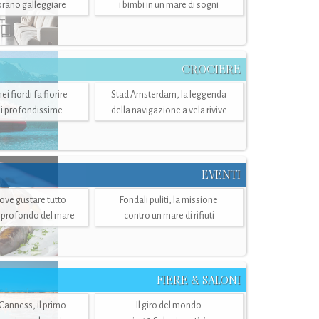
mbrano galleggiare
i bimbi in un mare di sogni
CROCIERE
i fiordi fa fiorire
Stad Amsterdam, la leggenda
i profondissime
della navigazione a vela rivive
EVENTI
dove gustare tutto
Fondali puliti, la missione
ù profondo del mare
contro un mare di rifiuti
FIERE & SALONI
 Canness, il primo
Il giro del mondo