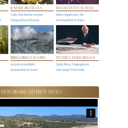
IL MARE IN TAVOLA
REGALI SOTTO IL SOLE
I cibi che fanno venire
Idee regalo per chi
a
l’acquolina in bocca
ama barche e mare
IMMAGINI DA SOGNO
STORIE E PERSONAGGI
Le più incredibili
Carlo Riva, l’ingegnere
burrasche in mare
che stupi' il mondo
VIDEOMARE QUANT'È BELLO