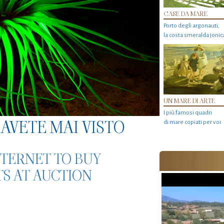
CASE DA MARE
Porto degli argonauti,
la costa smeralda jonic
UN MARE DI ARTE
I più famosi quadri
AVETE MAI VISTO
di mare copiati per voi
TERNET TO BUY
TS AT AUCTION