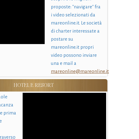
proposte: "navigare" fra
i video selezionati da
mareonline.it. Le società
di charter interessate a
postare su
mareonline.it propri
video possono inviare
una e mail a
mareonline@mareonline.it
HOTEL E RESORT
uole
acanza
 e prima
e
traverso