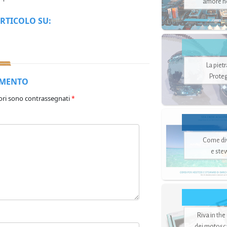
amore no
RTICOLO SU:
La piet
Proteg
MMENTO
ori sono contrassegnati
*
Come di
e ste
Riva in the
dei motoscaf