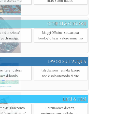
n si scorda mai
in 40 Saloni nautici
GIOIELLI & OROLOGI
ra più preziosa?
Maggi Officine, sott’acqua
ge chi naviga
l'orologio ha un valore immenso
LAVORI SULL’ACQUA
ventare hostess
Italsub: sommersi dal lavoro
ward di bordo
non è solo un modo di dire
LIBRI & FILM
 movie, il racconto
Libreria Mare di carta,
i “diventati attori”
per immergersi nella lettura