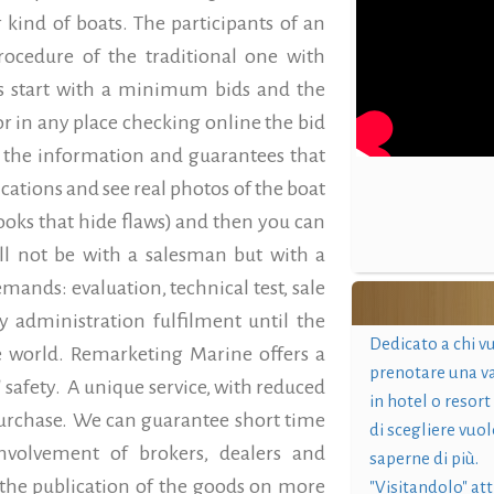
r kind of boats. The participants of an
procedure of the traditional one with
ns start with a minimum bids and the
 in any place checking online the bid
ll the information and guarantees that
cations and see real photos of the boat
oks that hide flaws) and then you can
ill not be with a salesman but with a
mands: evaluation, technical test, sale
ny administration fulfilment until the
Dedicato a chi v
he world. Remarketing Marine offers a
prenotare una v
safety. A unique service, with reduced
in hotel o resort
purchase. We can guarantee short time
di scegliere vuol
nvolvement of brokers, dealers and
saperne di più.
 the publication of the goods on more
"Visitandolo" at