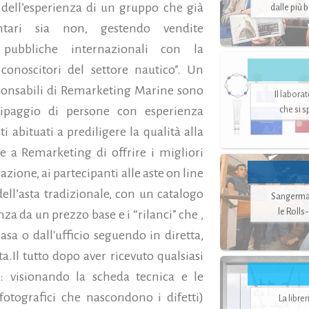
e dell’esperienza di un gruppo che già
dalle più 
entari sia non, gestendo vendite
pubbliche internazionali con la
 conoscitori del settore nautico”. Un
esponsabili di Remarketing Marine sono
Il labora
uipaggio di persone con esperienza
che si 
i abituati a prediligere la qualità alla
 a Remarketing di offrire i migliori
azione, ai partecipanti alle aste on line
ell’asta tradizionale, con un catalogo
Sangerman
le Rolls
nza da un prezzo base e i “rilanci” che ,
a o dall'ufficio seguendo in diretta,
.Il tutto dopo aver ricevuto qualsiasi
: visionando la scheda tecnica e le
fotografici che nascondono i difetti)
La libre