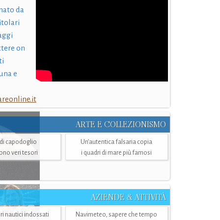
nato da
itolari
laggi
ttere on
ti
una e
eonline.it
ARTE E COLLEZIONISMO
i di capodoglio
Un’autentica falsaria copia
sono veri tesori
i quadri di mare più famosi
AZIENDE & ATTIVITÀ
ri nautici indossati
Navimeteo, sapere che tempo