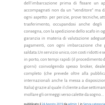
dell’imbarcazione prima di fissare un a
accompagnati non da un “venditore” ma da u
ogni aspetto: per perizie, prove tecniche, att
trasferimento, occupandosi anche degli 
consegna, con la spedizione dello scafo in o
garanzia in materia di valutazione adeguat
pagamenti, con ogni imbarcazione che pr
saldata.Un servizio unico, con costi ridotti e
in porto, con tempi rapidi (il procedimento 
giorni) coinvolgendo spesso broker, dealer
completo (che prevede oltre alla pubblica
internazionali anche la messa a disposizio
Italia) grazie al quale il cliente a due setti
mollare gli ormeggi verso calette da sogno...
pubblicato il
24 Agosto 2019
da
admin
| in
Senza categori