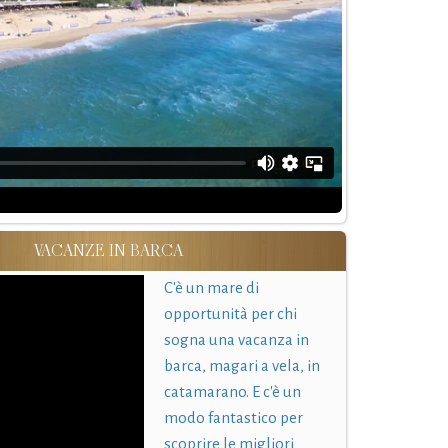
VACANZE IN BARCA
C'è un mare di
opportunità per chi
sogna una vacanza in
barca, magari a vela, in
catamarano. E c'è un
modo fantastico per
scoprire le migliori