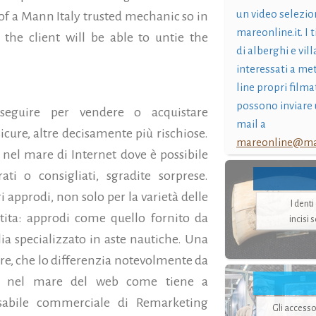
un video selezio
of a Mann Italy trusted mechanic so in
mareonline.it. I t
the client will be able to untie the
di alberghi e vil
interessati a me
line propri filma
possono inviare 
seguire per vendere o acquistare
mail a
cure, altre decisamente più rischiose.
mareonline@mar
o nel mare di Internet dove è possibile
i o consigliati, sgradite sorprese.
 approdi, non solo per la varietà delle
I dent
ita: approdi come quello fornito da
incisi 
ia specializzato in aste nautiche. Una
tore, che lo differenzia notevolmente da
senti nel mare del web come tiene a
sabile commerciale di Remarketing
Gli accesso