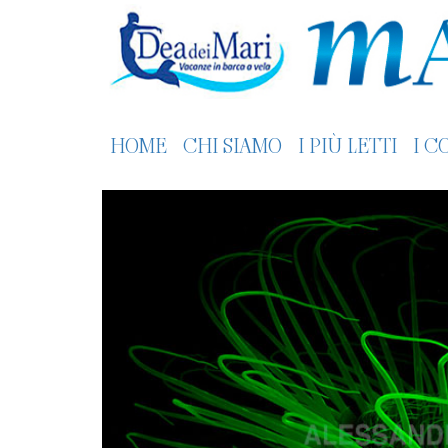
HOME
CHI SIAMO
I PIÙ LETTI
I C