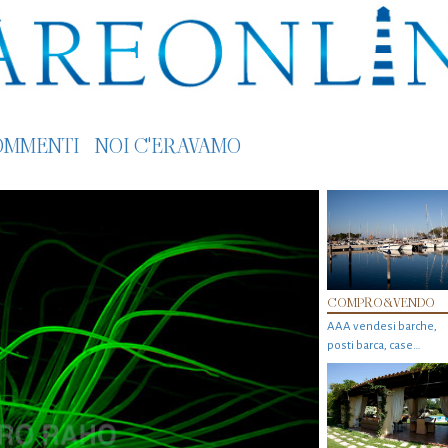
OMMENTI
NOI C'ERAVAMO
COMPRO&VENDO
AAA vendesi barche,
posti barca, case…