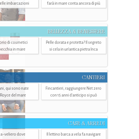
belle imbarcazioni
farà in mare conta ancora di più
BELLEZZA & BENESSERE
torio di cosmetici
Pelle dorata e protetta? Il segreto
specchia in mare
si cela in un’antica pietra Inca
CANTIERI
i, qui sono nate
Fincantieri, raggiungere Net zero
-Royce del mare
con 15 anni d'anticipo si può
CASE & ARREDI
ria-veliero dove
Il lettino barca a vela fa navigare