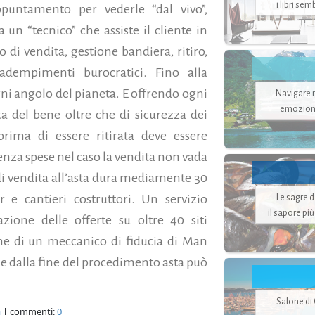
i libri se
ppuntamento per vederle “dal vivo”,
n “tecnico” che assiste il cliente in
o di vendita, gestione bandiera, ritiro,
adempimenti burocratici. Fino alla
gni angolo del pianeta. E offrendo ogni
Navigare ne
emozion
a del bene oltre che di sicurezza dei
ima di essere ritirata deve essere
 senza spese nel caso la vendita non vada
di vendita all’asta dura mediamente 30
 e cantieri costruttori. Un servizio
Le sagre 
il sapore pi
zione delle offerte su oltre 40 siti
ne di un meccanico di fiducia di Man
mane dalla fine del procedimento asta può
Salone di
a
| commenti:
0