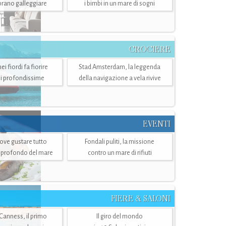
mbrano galleggiare
i bimbi in un mare di sogni
CROCIERE
i fiordi fa fiorire
Stad Amsterdam, la leggenda
i profondissime
della navigazione a vela rivive
EVENTI
dove gustare tutto
Fondali puliti, la missione
ù profondo del mare
contro un mare di rifiuti
FIERE & SALONI
 Canness, il primo
Il giro del mondo