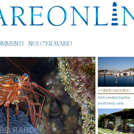
OMMENTI
NOI C'ERAVAMO
COMPRO&VENDO
AAA vendesi barche,
posti barca, case…