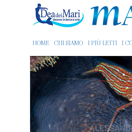
HOME
CHI SIAMO
I PIÙ LETTI
I C