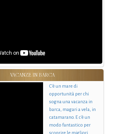
VACANZE IN BARCA
C'è un mare di
opportunità per chi
sogna una vacanza in
barca, magari a vela, in
catamarano. E c'è un
modo fantastico per
scoprire le migliori