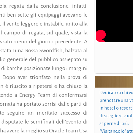
 regata dalla conclusione, infatti,
ti ben sette gli equipaggi avevano le
 Il vento leggero e instabile, unito alla
l campo di regata, sul quale, vista la
ovrato meno del giorno precedente. A
stata Luna Rossa Swordfish, balzata al
dio generale del pubblico assiepato su
a di barche posizionate lungo i margini
 Dopo aver trionfato nella prova di
 è riuscito a ripetersi e ha chiuso la
Dedicato a chi v
ttendo a Energy Team di confermarsi
prenotare una v
ornata ha portato sorrisi dalle parti di
in hotel o resort
to seguire un meritato successo di
di scegliere vuol
disputate le semifinali dell’evento di
saperne di più.
ha avere la meglio su Oracle Team Usa
"Visitandolo" at