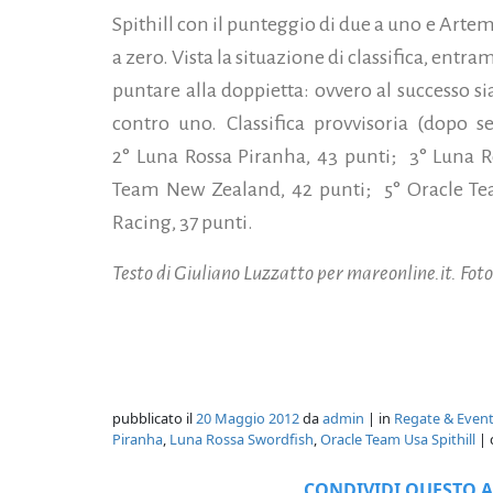
Spithill con il punteggio di due a uno e Art
a zero. Vista la situazione di classifica, entr
puntare alla doppietta: ovvero al successo sia
contro uno. Classifica provvisoria (dopo s
2° Luna Rossa Piranha, 43 punti; 3° Luna R
Team New Zealand, 42 punti; 5° Oracle Tea
Racing, 37 punti.
Testo di Giuliano Luzzatto per mareonline.it. Foto
pubblicato il
20 Maggio 2012
da
admin
| in
Regate & Event
Piranha
,
Luna Rossa Swordfish
,
Oracle Team Usa Spithill
| 
CONDIVIDI QUESTO A