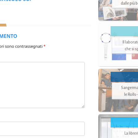
dalle più 
MMENTO
Il labora
ori sono contrassegnati
*
che si 
Sangerman
le Rolls
La libre