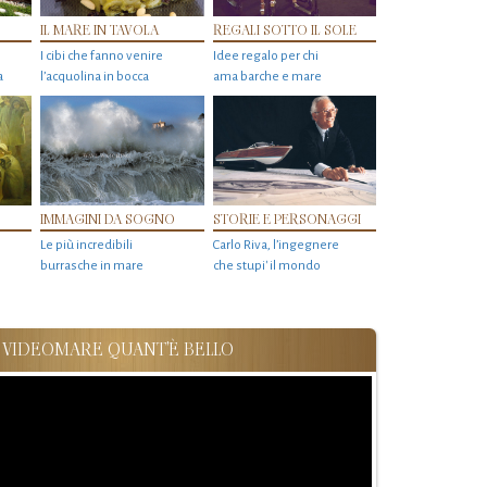
IL MARE IN TAVOLA
REGALI SOTTO IL SOLE
I cibi che fanno venire
Idee regalo per chi
a
l’acquolina in bocca
ama barche e mare
IMMAGINI DA SOGNO
STORIE E PERSONAGGI
Le più incredibili
Carlo Riva, l’ingegnere
burrasche in mare
che stupi' il mondo
VIDEOMARE QUANT'È BELLO