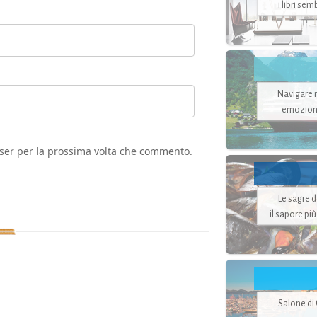
i libri se
Navigare ne
emozion
wser per la prossima volta che commento.
Le sagre 
il sapore pi
Salone di