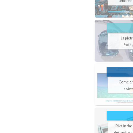
amore no
La piet
Proteg
Come di
e ste
Riva in the
dei motoscaf