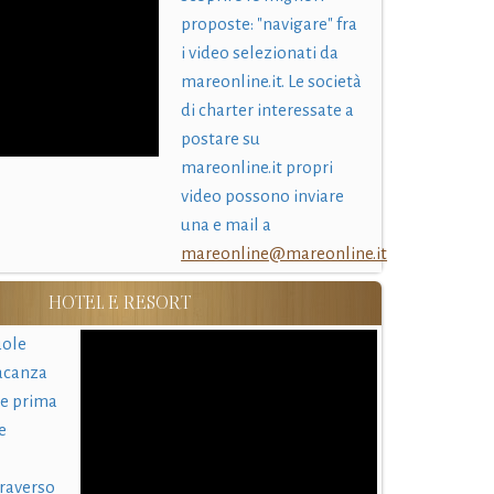
proposte: "navigare" fra
i video selezionati da
mareonline.it. Le società
di charter interessate a
postare su
mareonline.it propri
video possono inviare
una e mail a
mareonline@mareonline.it
HOTEL E RESORT
uole
acanza
 e prima
e
traverso