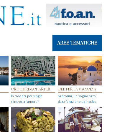
AREE TEMATICHE
CROCIERE&CHARTER
IDEE PER LA VACANZA
In crociera per single
Santorini, un sogno nato
s'incrocia l’amore?
da un’eruzione da incubo