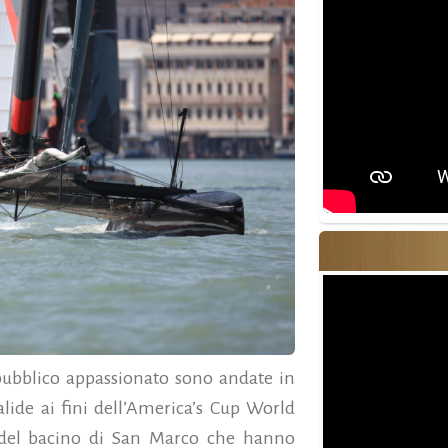
pubblico appassionato sono andate in
valide ai fini dell’America’s Cup World
o del bacino di San Marco che hanno