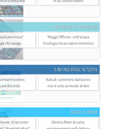
n si scorda mai
in 40 Saloni nautici
GIOIELLI & OROLOGI
ra più preziosa?
Maggi Officine, sott’acqua
ge chi naviga
l'orologio ha un valore immenso
LAVORI SULL’ACQUA
ventare hostess
Italsub: sommersi dal lavoro
ward di bordo
non è solo un modo di dire
LIBRI & FILM
 movie, il racconto
Libreria Mare di carta,
i “diventati attori”
per immergersi nella lettura