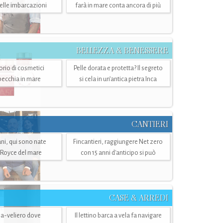
belle imbarcazioni
farà in mare conta ancora di più
BELLEZZA & BENESSERE
torio di cosmetici
Pelle dorata e protetta? Il segreto
specchia in mare
si cela in un’antica pietra Inca
CANTIERI
i, qui sono nate
Fincantieri, raggiungere Net zero
-Royce del mare
con 15 anni d'anticipo si può
CASE & ARREDI
ria-veliero dove
Il lettino barca a vela fa navigare