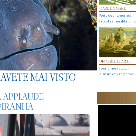
CASE DA MARE
Porto degli argonauti,
la costa smeralda jonic
UN MARE DI ARTE
I più famosi quadri
AVETE MAI VISTO
di mare copiati per voi
A APPLAUDE
 PIRANHA