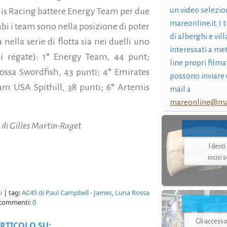
un video selezio
emis Racing battere Energy Team per due
mareonline.it. I t
ambi i team sono nella posizione di poter
di alberghi e vil
 nella serie di flotta sia nei duelli uno
interessati a me
ei regate): 1° Energy Team, 44 punt;
line propri filma
ossa Swordfish, 43 punti; 4° Emirates
possono inviare 
m USA Spithill, 38 punti; 6° Artemis
mail a
mareonline@mar
 di
Gilles Martin-Raget
I dent
incisi 
i
| tag:
AC45 di Paul Campbell - James
,
Luna Rossa
commenti:
0
Gli accesso
RTICOLO SU: