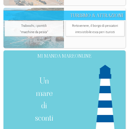
TURISMO & ATTRAZIONI
Trabocchi, i pontili
Portovenere, il borgo di pescatori
"macchine da pesca"
irresistibile esca per i turisti
MI MANDA MAREONLINE
Un
mare
di
sconti