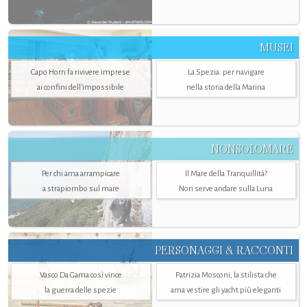
MUSEI
Capo Horn fa rivivere imprese
La Spezia. per navigare
ai confini dell’impossibile
nella storia della Marina
NONSOLOMARE
Per chi ama arrampicare
Il Mare della Tranquillità?
a strapiombo sul mare
Non serve andare sulla Luna
PERSONAGGI & RACCONTI
Vasco Da Gama così vince
Patrizia Mosconi, la stilista che
la guerra delle spezie
ama vestire gli yacht più eleganti