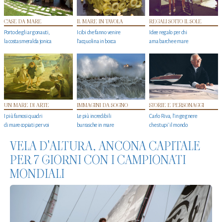
CASE DA MARE
IL MARE IN TAVOLA
REGALI SOTTO IL SOLE
Porto degli argonauti,
I cibi che fanno venire
Idee regalo per chi
la costa smeralda jonica
l’acquolina in bocca
ama barche e mare
UN MARE DI ARTE
IMMAGINI DA SOGNO
STORIE E PERSONAGGI
I più famosi quadri
Le più incredibili
Carlo Riva, l’ingegnere
di mare copiati per voi
burrasche in mare
che stupi' il mondo
VELA D'ALTURA, ANCONA CAPITALE
PER 7 GIORNI CON I CAMPIONATI
MONDIALI