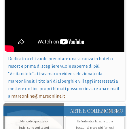
Dedicato a chi vuole prenotare una vacanza in hotel o
resort e prima di scegliere vuole saperne di più.
"Visitandolo" attraverso un video selezionato da
mareonline.it. I titolari di alberghi e villaggi interessati a
mettere on line propri filmati possono inviare una e mail
a
mareonline@mareonline.it
ARTE E COLLEZIONISMO
I denti di capodoglio
Un’autentica falsaria copia
incisi sono veri tesori
i quadri di mare più famosi