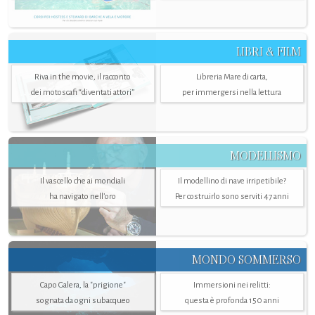
LIBRI & FILM
Riva in the movie, il racconto
Libreria Mare di carta,
dei motoscafi “diventati attori”
per immergersi nella lettura
MODELLISMO
Il vascello che ai mondiali
Il modellino di nave irripetibile?
ha navigato nell’oro
Per costruirlo sono serviti 47 anni
MONDO SOMMERSO
Capo Galera, la "prigione"
Immersioni nei relitti:
sognata da ogni subacqueo
questa è profonda 150 anni