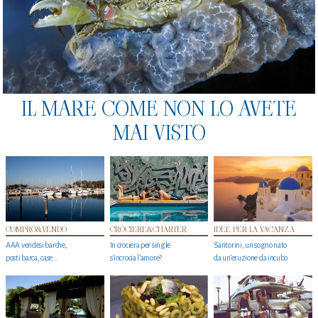
IL MARE COME NON LO AVETE
MAI VISTO
COMPRO&VENDO
CROCIERE&CHARTER
IDEE PER LA VACANZA
AAA vendesi barche,
In crociera per single
Santorini, un sogno nato
posti barca, case…
s'incrocia l’amore?
da un’eruzione da incubo