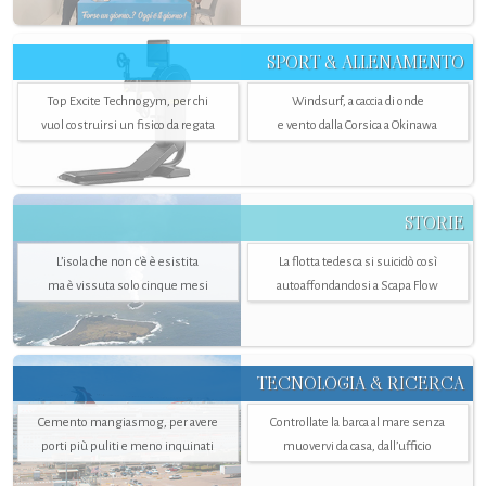
SPORT & ALLENAMENTO
Top Excite Technogym, per chi
Windsurf, a caccia di onde
vuol costruirsi un fisico da regata
e vento dalla Corsica a Okinawa
STORIE
L’isola che non c'è è esistita
La flotta tedesca si suicidò così
ma è vissuta solo cinque mesi
autoaffondandosi a Scapa Flow
TECNOLOGIA & RICERCA
Cemento mangiasmog, per avere
Controllate la barca al mare senza
porti più puliti e meno inquinati
muovervi da casa, dall’ufficio