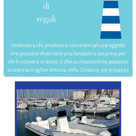
di
regali
Dedicato a chi produce o commercializza oggetti
che possono diventare una fantastica sorpresa per
chi li riceverà in dono. E che su mareonline possono
trovare la miglior vetrina. Info: Cristina, 351 9744943