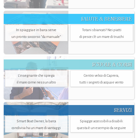
SALUTE & BENESSERE
In spiaggia e in barca serve
Totani sbiancati? Nei piatti
un pronto soccorso "da manuale"
di pesce c'è un mare di trucchi
SCUOLE & CORSI
L'insegnante che spiega
Centro velico di Caprera,
il mare come nessun altro
tutti i segreti di acqua e vento
SERVIZI
Smart Boat Owner, la barca
Spiagge accessibili a disabili:
condivisa ha un mare di vantaggi
questa è un esempio da seguire