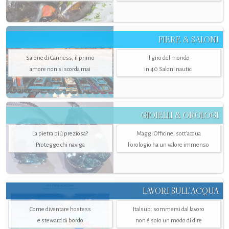
FIERE & SALONI
Salone di Canness, il primo
Il giro del mondo
amore non si scorda mai
in 40 Saloni nautici
GIOIELLI & OROLOGI
La pietra più preziosa?
Maggi Officine, sott’acqua
Protegge chi naviga
l'orologio ha un valore immenso
LAVORI SULL’ACQUA
Come diventare hostess
Italsub: sommersi dal lavoro
e steward di bordo
non è solo un modo di dire