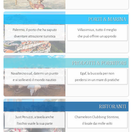
PORTI & MARINA
Palermo, il porto che ha saputo
Villasimius, tutto il meglio
diventare attrazione turistica
che può offrire un approdo
PRODOTTI & FORNITORI
Navaltecnosud, datemi un punto
Egaf, la bussola per non
e vi solleverò il mondo nautico
perdersi in un mare di pratiche
RISTORANTI
Just Peruzzi, a tavola anche
Chameleon Clubbing Stintino,
l’occhio vuole la sua parte
il locale dai mille volti