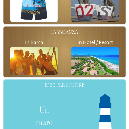
LA VACANZA
In Barca
In Hotel / Resort
IDEE PER STUPIRE
Un
mare