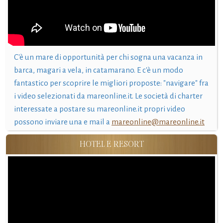
C'è un mare di opportunità per chi sogna una vacanza in
barca, magari a vela, in catamarano. E c'è un modo
fantastico per scoprire le migliori proposte: "navigare" fra
i video selezionati da mareonline.it. Le società di charter
interessate a postare su mareonline.it propri video
possono inviare una e mail a
mareonline@mareonline.it
HOTEL E RESORT