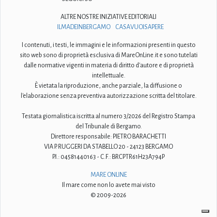
ALTRE NOSTRE INIZIATIVE EDITORIALI
ILMADEINBERGAMO
CASAVUOISAPERE
I contenuti, i testi, le immagini e le informazioni presenti in questo
sito web sono di proprietà esclusiva di MareOnLine.it e sono tutelati
dalle normative vigenti in materia di diritto d'autore e di proprietà
intellettuale.
È vietata la riproduzione, anche parziale, la diffusione o
l'elaborazione senza preventiva autorizzazione scritta del titolare.
Testata giornalistica iscritta al numero 3/2026 del Registro Stampa
del Tribunale di Bergamo.
Direttore responsabile: PIETRO BARACHETTI
VIA P. RUGGERI DA STABELLO 20 - 24123 BERGAMO
P.I.: 04581440163 - C.F.: BRCPTR61H23A794P
MARE ONLINE
Il mare come non lo avete mai visto
© 2009-2026