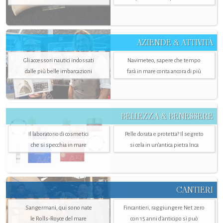
AZIENDE & ATTIVITÀ
Gli accessori nautici indossati
Navimeteo, sapere che tempo
dalle più belle imbarcazioni
farà in mare conta ancora di più
BELLEZZA & BENESSERE
Il laboratorio di cosmetici
Pelle dorata e protetta? Il segreto
che si specchia in mare
si cela in un’antica pietra Inca
CANTIERI
Sangermani, qui sono nate
Fincantieri, raggiungere Net zero
le Rolls-Royce del mare
con 15 anni d'anticipo si può