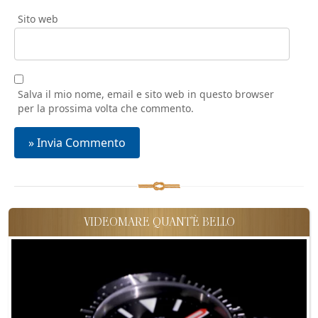
Sito web
Salva il mio nome, email e sito web in questo browser
per la prossima volta che commento.
VIDEOMARE QUANT'È BELLO