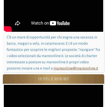
C'è un mare di opportunità per chi sogna una vacanza in
barca, magari a vela, in catamarano. E c'è un modo
fantastico per scoprire le migliori proposte: "navigare" fra
i video selezionati da mareonline.it. Le società di charter
interessate a postare su mareonline.it propri video
possono inviare una e mail a
mareonline@mareonline.it
HOTEL E RESORT