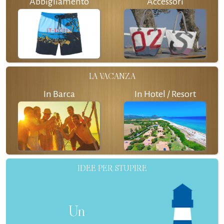
Abbigliamento
Accessori
LA VACANZA
In Barca
In Hotel / Resort
IDEE PER STUPIRE
Un