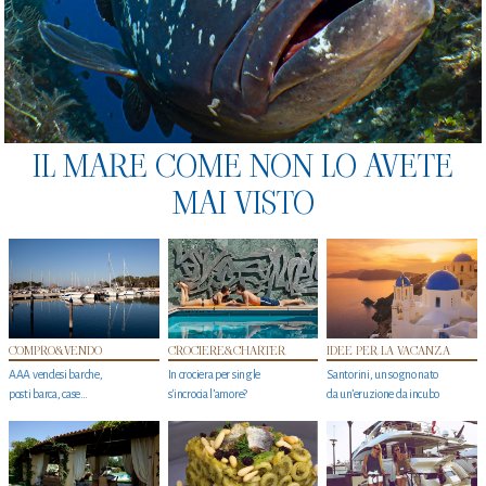
IL MARE COME NON LO AVETE
MAI VISTO
COMPRO&VENDO
CROCIERE&CHARTER
IDEE PER LA VACANZA
AAA vendesi barche,
In crociera per single
Santorini, un sogno nato
posti barca, case…
s'incrocia l’amore?
da un’eruzione da incubo