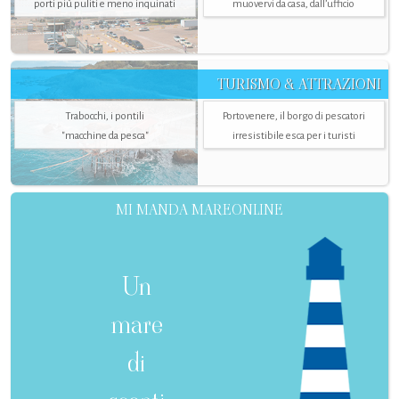
porti più puliti e meno inquinati
muovervi da casa, dall’ufficio
TURISMO & ATTRAZIONI
Trabocchi, i pontili
Portovenere, il borgo di pescatori
"macchine da pesca"
irresistibile esca per i turisti
MI MANDA MAREONLINE
Un
mare
di