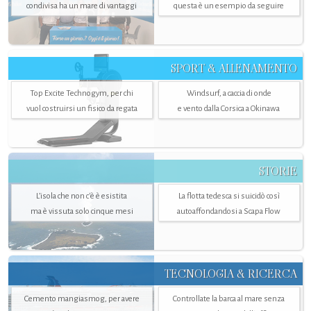
condivisa ha un mare di vantaggi
questa è un esempio da seguire
SPORT & ALLENAMENTO
Top Excite Technogym, per chi
Windsurf, a caccia di onde
vuol costruirsi un fisico da regata
e vento dalla Corsica a Okinawa
STORIE
L’isola che non c'è è esistita
La flotta tedesca si suicidò così
ma è vissuta solo cinque mesi
autoaffondandosi a Scapa Flow
TECNOLOGIA & RICERCA
Cemento mangiasmog, per avere
Controllate la barca al mare senza