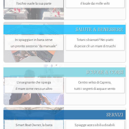
l’occhio vuole la sua parte
il locale dai mille volti
SALUTE & BENESSERE
In spiaggia e in barca serve
Totani sbiancati? Nei piatti
un pronto soccorso "da manuale"
di pesce c'è un mare di trucchi
SCUOLE & CORSI
L'insegnante che spiega
Centro velico di Caprera,
il mare come nessun altro
tutti i segreti di acqua e vento
SERVIZI
Smart Boat Owner, la barca
Spiagge accessibili a disabili: