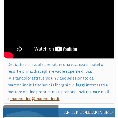
Dedicato a chi vuole prenotare una vacanza in hotel o
resort e prima di scegliere vuole saperne di più.
"Visitandolo" attraverso un video selezionato da
mareonline.it. I titolari di alberghi e villaggi interessati a
mettere on line propri filmati possono inviare una e mail
a
mareonline@mareonline.it
ARTE E COLLEZIONISMO