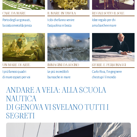
CASE DA MARE
IL MARE IN TAVOLA
REGALI SOTTO IL SOLE
Porto degli argonauti,
I cibi che fanno venire
Idee regalo per chi
la costa smeralda jonica
l’acquolina in bocca
ama barche e mare
UN MARE DI ARTE
IMMAGINI DA SOGNO
STORIE E PERSONAGGI
I più famosi quadri
Le più incredibili
Carlo Riva, l’ingegnere
di mare copiati per voi
burrasche in mare
che stupi' il mondo
ANDARE A VELA: ALLA SCUOLA
NAUTICA
DI GENOVA VI SVELANO TUTTI I
SEGRETI