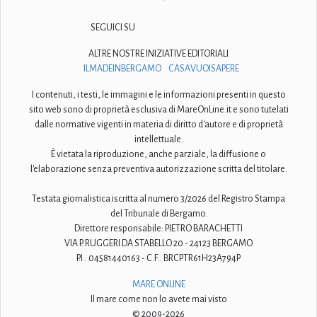
SEGUICI SU
ALTRE NOSTRE INIZIATIVE EDITORIALI
ILMADEINBERGAMO
CASAVUOISAPERE
I contenuti, i testi, le immagini e le informazioni presenti in questo
sito web sono di proprietà esclusiva di MareOnLine.it e sono tutelati
dalle normative vigenti in materia di diritto d'autore e di proprietà
intellettuale.
È vietata la riproduzione, anche parziale, la diffusione o
l'elaborazione senza preventiva autorizzazione scritta del titolare.
Testata giornalistica iscritta al numero 3/2026 del Registro Stampa
del Tribunale di Bergamo.
Direttore responsabile: PIETRO BARACHETTI
VIA P. RUGGERI DA STABELLO 20 - 24123 BERGAMO
P.I.: 04581440163 - C.F.: BRCPTR61H23A794P
MARE ONLINE
Il mare come non lo avete mai visto
© 2009-2026