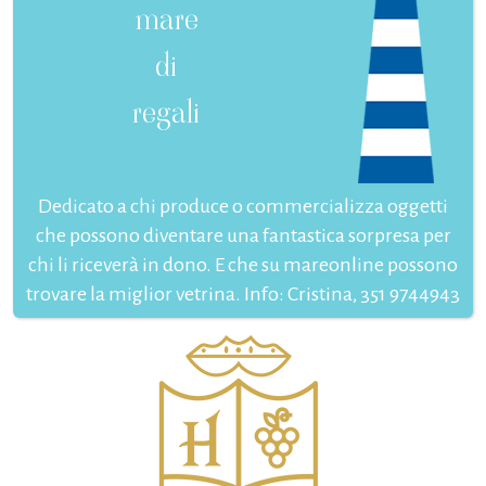
mare
di
regali
Dedicato a chi produce o commercializza oggetti
che possono diventare una fantastica sorpresa per
chi li riceverà in dono. E che su mareonline possono
trovare la miglior vetrina. Info: Cristina, 351 9744943