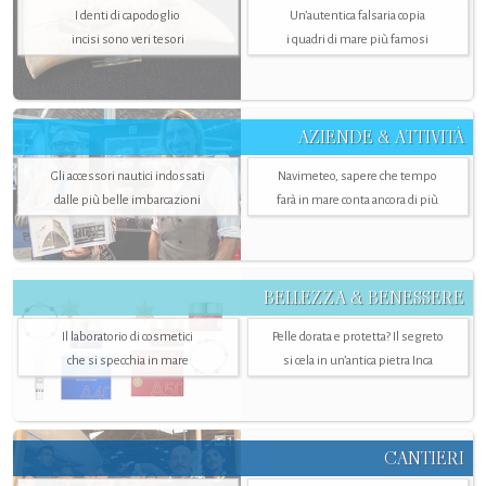
I denti di capodoglio
Un’autentica falsaria copia
incisi sono veri tesori
i quadri di mare più famosi
AZIENDE & ATTIVITÀ
Gli accessori nautici indossati
Navimeteo, sapere che tempo
dalle più belle imbarcazioni
farà in mare conta ancora di più
BELLEZZA & BENESSERE
Il laboratorio di cosmetici
Pelle dorata e protetta? Il segreto
che si specchia in mare
si cela in un’antica pietra Inca
CANTIERI