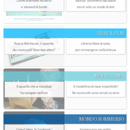
Come diventare hostess
Italsub: sommersi dal lavoro
e steward di bordo
non è solo un modo di dire
LIBRI & FILM
Riva in the movie, il racconto
Libreria Mare di carta,
dei motoscafi “diventati attori”
per immergersi nella lettura
MODELLISMO
Il vascello che ai mondiali
Il modellino di nave irripetibile?
ha navigato nell’oro
Per costruirlo sono serviti 47 anni
MONDO SOMMERSO
Capo Galera, la "prigione"
Immersioni nei relitti: