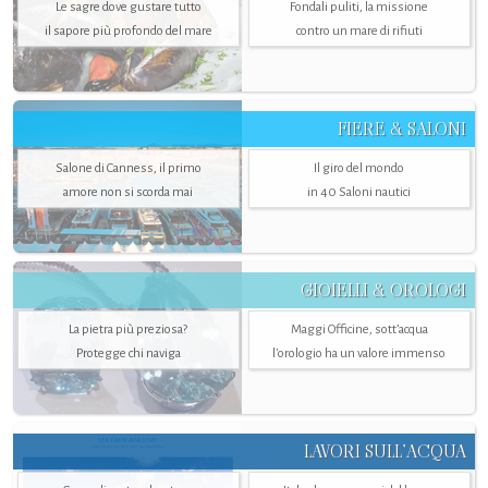
Le sagre dove gustare tutto
Fondali puliti, la missione
il sapore più profondo del mare
contro un mare di rifiuti
FIERE & SALONI
Salone di Canness, il primo
Il giro del mondo
amore non si scorda mai
in 40 Saloni nautici
GIOIELLI & OROLOGI
La pietra più preziosa?
Maggi Officine, sott’acqua
Protegge chi naviga
l'orologio ha un valore immenso
LAVORI SULL’ACQUA