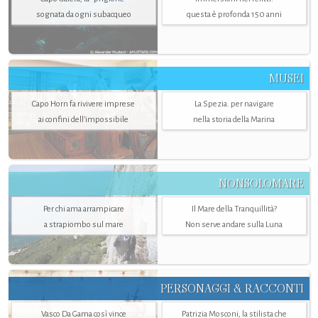
sognata da ogni subacqueo
questa è profonda 150 anni
MUSEI
Capo Horn fa rivivere imprese
La Spezia. per navigare
ai confini dell’impossibile
nella storia della Marina
NONSOLOMARE
Per chi ama arrampicare
Il Mare della Tranquillità?
a strapiombo sul mare
Non serve andare sulla Luna
PERSONAGGI & RACCONTI
Vasco Da Gama così vince
Patrizia Mosconi, la stilista che