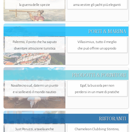
la guerra delle spezie
ama vestire gli yacht più eleganti
PORTI & MARINA
Palermo, il porto che ha saputo
Villasimius, tutto il meglio
diventare attrazione turistica
che può offrire un approdo
PRODOTTI & FORNITORI
Navaltecnosud, datemi un punto
Egaf, la bussola per non
e vi solleverò il mondo nautico
perdersi in un mare di pratiche
RISTORANTI
Just Peruzzi, a tavola anche
Chameleon Clubbing Stintino,