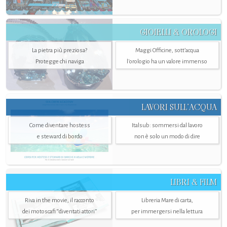
GIOIELLI & OROLOGI
La pietra più preziosa?
Maggi Officine, sott’acqua
Protegge chi naviga
l'orologio ha un valore immenso
LAVORI SULL’ACQUA
Come diventare hostess
Italsub: sommersi dal lavoro
e steward di bordo
non è solo un modo di dire
LIBRI & FILM
Riva in the movie, il racconto
Libreria Mare di carta,
dei motoscafi “diventati attori”
per immergersi nella lettura