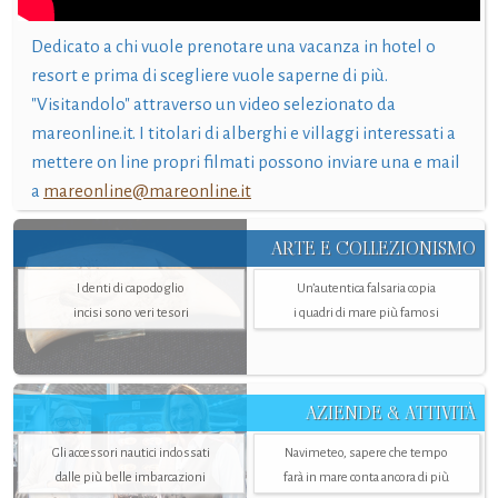
Dedicato a chi vuole prenotare una vacanza in hotel o
resort e prima di scegliere vuole saperne di più.
"Visitandolo" attraverso un video selezionato da
mareonline.it. I titolari di alberghi e villaggi interessati a
mettere on line propri filmati possono inviare una e mail
a
mareonline@mareonline.it
ARTE E COLLEZIONISMO
I denti di capodoglio
Un’autentica falsaria copia
incisi sono veri tesori
i quadri di mare più famosi
AZIENDE & ATTIVITÀ
Gli accessori nautici indossati
Navimeteo, sapere che tempo
dalle più belle imbarcazioni
farà in mare conta ancora di più