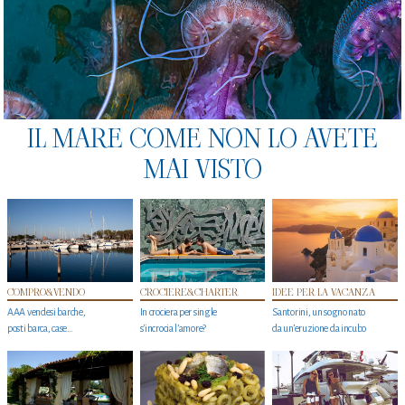
IL MARE COME NON LO AVETE
MAI VISTO
COMPRO&VENDO
CROCIERE&CHARTER
IDEE PER LA VACANZA
AAA vendesi barche,
In crociera per single
Santorini, un sogno nato
posti barca, case…
s'incrocia l’amore?
da un’eruzione da incubo