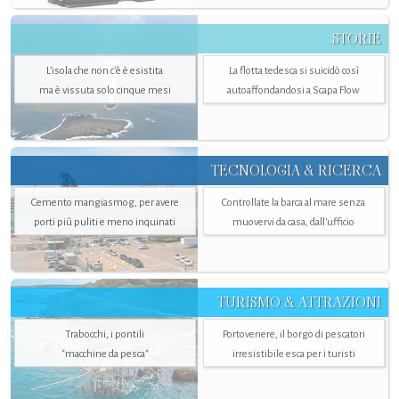
STORIE
L’isola che non c'è è esistita
La flotta tedesca si suicidò così
ma è vissuta solo cinque mesi
autoaffondandosi a Scapa Flow
TECNOLOGIA & RICERCA
Cemento mangiasmog, per avere
Controllate la barca al mare senza
porti più puliti e meno inquinati
muovervi da casa, dall’ufficio
TURISMO & ATTRAZIONI
Trabocchi, i pontili
Portovenere, il borgo di pescatori
"macchine da pesca"
irresistibile esca per i turisti