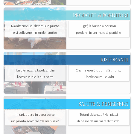
PRODOTTI & FORNITORI
Navaltecnosud, datemi un punto
Egaf, la bussola per non
e vi solleverò il mondo nautico
perdersi in un mare di pratiche
RISTORANTI
Just Peruzzi, a tavola anche
Chameleon Clubbing Stintino,
l’occhio vuole la sua parte
il locale dai mille volti
SALUTE & BENESSERE
In spiaggia e in barca serve
Totani sbiancati? Nei piatti
un pronto soccorso "da manuale"
di pesce c'è un mare di trucchi