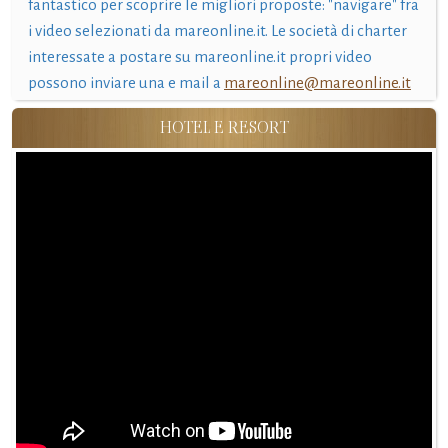
fantastico per scoprire le migliori proposte: "navigare" fra
i video selezionati da mareonline.it. Le società di charter
interessate a postare su mareonline.it propri video
possono inviare una e mail a
mareonline@mareonline.it
HOTEL E RESORT