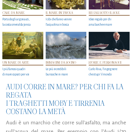
CASE DA MARE
IL MARE IN TAVOLA
REGALI SOTTO IL SOLE
Porto degli argonauti,
I cibi che fanno venire
Idee regalo per chi
la costa smeralda jonica
l’acquolina in bocca
ama barche e mare
UN MARE DI ARTE
IMMAGINI DA SOGNO
STORIE E PERSONAGGI
I più famosi quadri
Le più incredibili
Carlo Riva, l’ingegnere
di mare copiati per voi
burrasche in mare
che stupi' il mondo
AUDI CORRE IN MARE? PER CHI FA LA
REGATA
I TRAGHETTI MOBY E TIRRENIA
COSTANO LA METÀ
Audi è un marchio che corre sull'asfalto, ma anche
sull'acqua del mare. Per esempio con l’Audi j/70