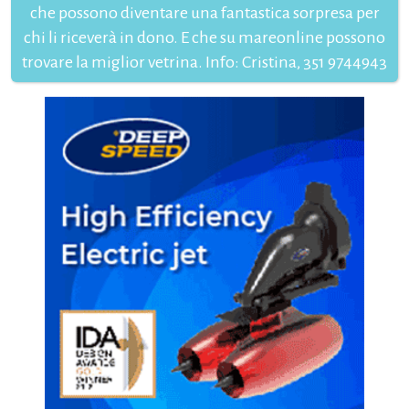
che possono diventare una fantastica sorpresa per
chi li riceverà in dono. E che su mareonline possono
trovare la miglior vetrina. Info: Cristina, 351 9744943