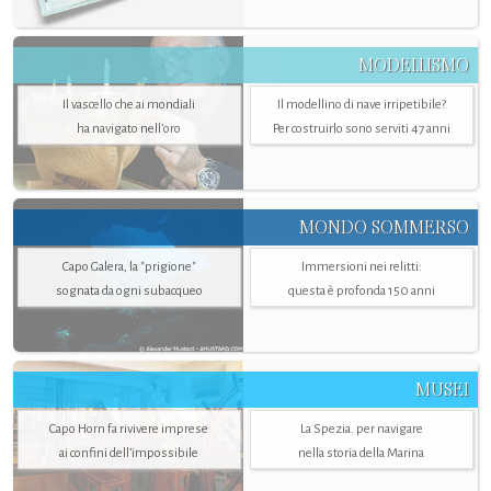
MODELLISMO
Il vascello che ai mondiali
Il modellino di nave irripetibile?
ha navigato nell’oro
Per costruirlo sono serviti 47 anni
MONDO SOMMERSO
Capo Galera, la "prigione"
Immersioni nei relitti:
sognata da ogni subacqueo
questa è profonda 150 anni
MUSEI
Capo Horn fa rivivere imprese
La Spezia. per navigare
ai confini dell’impossibile
nella storia della Marina