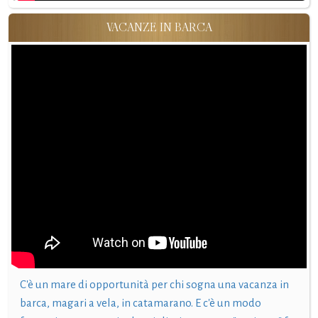
VACANZE IN BARCA
C'è un mare di opportunità per chi sogna una vacanza in
barca, magari a vela, in catamarano. E c'è un modo