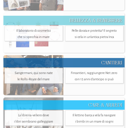
BELLEZZA & BENESSERE
Il laboratorio di cosmetici
Pelle dorata e protetta? Il segreto
che si specchia in mare
si cela in un’antica pietra Inca
CANTIERI
Sangermani, qui sono nate
Fincantieri, raggiungere Net zero
le Rolls-Royce del mare
con 15 anni d'anticipo si può
CASE & ARREDI
La libreria-veliero dove
Il lettino barca a vela fa navigare
i libri sembrano galleggiare
i bimbi in un mare di sogni