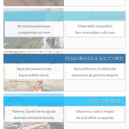
NONSOLOMARE
Per chi ama arrampicare
Il Mare della Tranquillità?
a strapiombo sul mare
Non serve andare sulla Luna
PERSONAGGI & RACCONTI
Vasco Da Gama così vince
Patrizia Mosconi, la stilista che
la guerra delle spezie
ama vestire gli yacht più eleganti
PORTI & MARINA
Palermo, il porto che ha saputo
Villasimius, tutto il meglio
diventare attrazione turistica
che può offrire un approdo