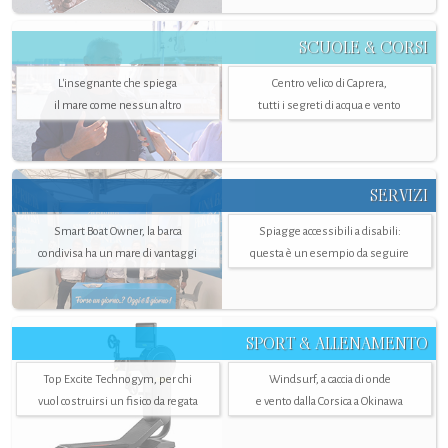
SCUOLE & CORSI
L'insegnante che spiega
Centro velico di Caprera,
il mare come nessun altro
tutti i segreti di acqua e vento
SERVIZI
Smart Boat Owner, la barca
Spiagge accessibili a disabili:
condivisa ha un mare di vantaggi
questa è un esempio da seguire
SPORT & ALLENAMENTO
Top Excite Technogym, per chi
Windsurf, a caccia di onde
vuol costruirsi un fisico da regata
e vento dalla Corsica a Okinawa