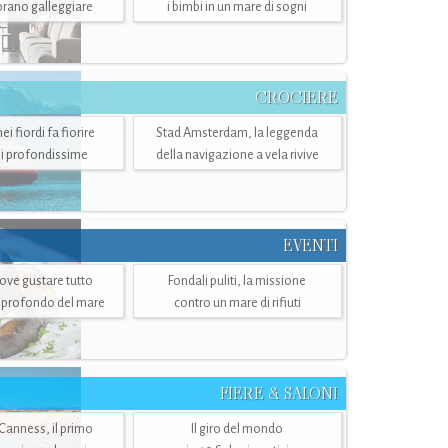
mbrano galleggiare
i bimbi in un mare di sogni
CROCIERE
i fiordi fa fiorire
Stad Amsterdam, la leggenda
i profondissime
della navigazione a vela rivive
EVENTI
dove gustare tutto
Fondali puliti, la missione
ù profondo del mare
contro un mare di rifiuti
FIERE & SALONI
 Canness, il primo
Il giro del mondo