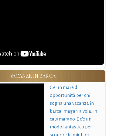
VACANZE IN BARCA
C'è un mare di
opportunità per chi
sogna una vacanza in
barca, magari a vela, in
catamarano. E c'è un
modo fantastico per
scoprire le migliori