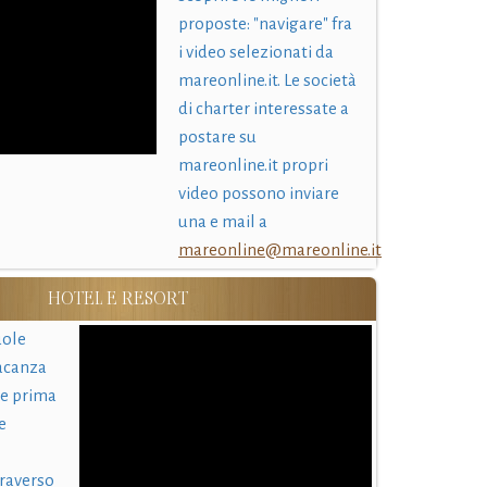
proposte: "navigare" fra
i video selezionati da
mareonline.it. Le società
di charter interessate a
postare su
mareonline.it propri
video possono inviare
una e mail a
mareonline@mareonline.it
HOTEL E RESORT
uole
acanza
 e prima
e
traverso