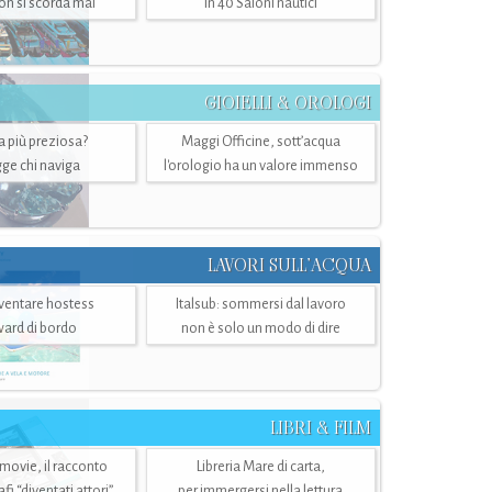
n si scorda mai
in 40 Saloni nautici
GIOIELLI & OROLOGI
ra più preziosa?
Maggi Officine, sott’acqua
ge chi naviga
l'orologio ha un valore immenso
LAVORI SULL’ACQUA
ventare hostess
Italsub: sommersi dal lavoro
ward di bordo
non è solo un modo di dire
LIBRI & FILM
 movie, il racconto
Libreria Mare di carta,
i “diventati attori”
per immergersi nella lettura