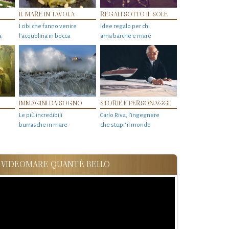
IL MARE IN TAVOLA
REGALI SOTTO IL SOLE
I cibi che fanno venire
Idee regalo per chi
a
l’acquolina in bocca
ama barche e mare
IMMAGINI DA SOGNO
STORIE E PERSONAGGI
Le più incredibili
Carlo Riva, l’ingegnere
burrasche in mare
che stupi' il mondo
VIDEOMARE QUANT'È BELLO