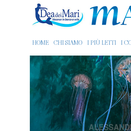
HOME
CHI SIAMO
I PIÙ LETTI
I C