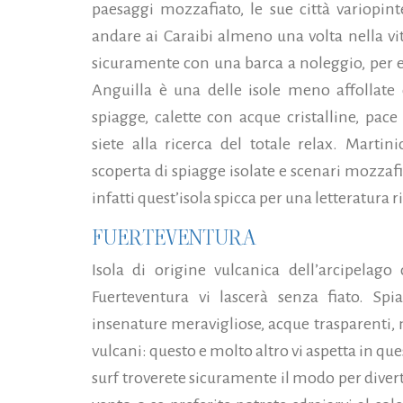
paesaggi mozzafiato, le sue città variopint
andare ai Caraibi almeno una volta nella vi
sicuramente con una barca a noleggio, per es
Anguilla è una delle isole meno affollate 
spiagge, calette con acque cristalline, pac
siete alla ricerca del totale relax. Marti
scoperta di spiagge isolate e scenari mozzaf
infatti quest’isola spicca per una letteratura 
FUERTEVENTURA
Isola di origine vulcanica dell’arcipelago 
Fuerteventura vi lascerà senza fiato. Spi
insenature meravigliose, acque trasparenti, 
vulcani: questo e molto altro vi aspetta in qu
surf troverete sicuramente il modo per divert