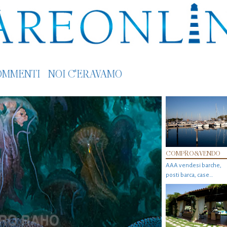
OMMENTI
NOI C'ERAVAMO
COMPRO&VENDO
AAA vendesi barche,
posti barca, case…