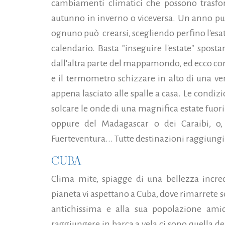
cambiamenti climatici che possono trasf
autunno in inverno o viceversa. Un anno può
ognuno può crearsi, scegliendo perfino l'esat
calendario. Basta "inseguire l'estate" sposta
dall'altra parte del mappamondo, ed ecco com
e il termometro schizzare in alto di una ven
appena lasciato alle spalle a casa. Le condizi
solcare le onde di una magnifica estate fuori
oppure del Madagascar o dei Caraibi, o,
Fuerteventura... Tutte destinazioni raggiungi
CUBA
Clima mite, spiagge di una bellezza incredi
pianeta vi aspettano a Cuba, dove rimarrete s
antichissima e alla sua popolazione amic
raggiungere in barca a vela ci sono quella del