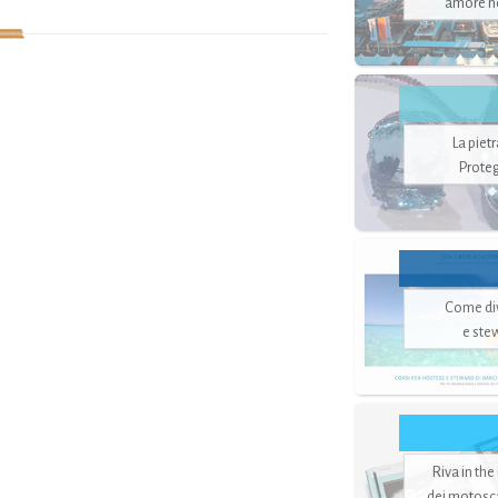
amore no
La piet
Proteg
Come di
e ste
Riva in the
dei motoscaf