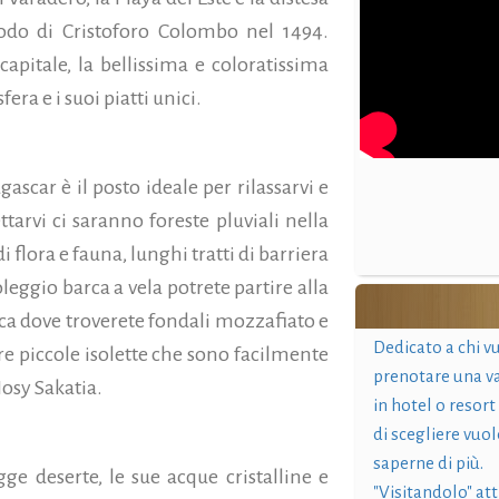
odo di Cristoforo Colombo nel 1494.
apitale, la bellissima e coloratissima
ra e i suoi piatti unici.
ascar è il posto ideale per rilassarvi e
ttarvi ci saranno foreste pluviali nella
 flora e fauna, lunghi tratti di barriera
leggio barca a vela potrete partire alla
ica dove troverete fondali mozzafiato e
Dedicato a chi v
tre piccole isolette che sono facilmente
prenotare una v
osy Sakatia.
in hotel o resort
di scegliere vuol
saperne di più.
ge deserte, le sue acque cristalline e
"Visitandolo" at