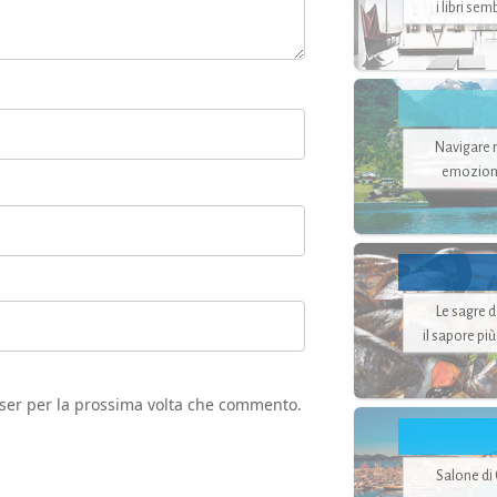
i libri se
Navigare ne
emozion
Le sagre 
il sapore pi
wser per la prossima volta che commento.
Salone di