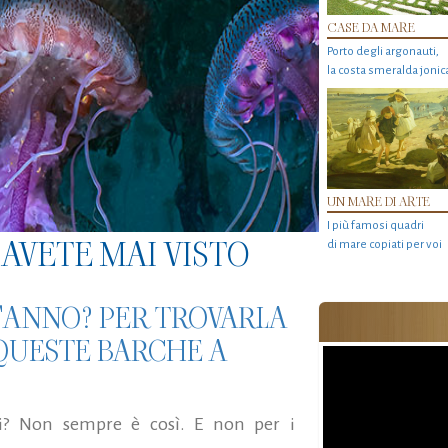
CASE DA MARE
Porto degli argonauti,
la costa smeralda jonic
UN MARE DI ARTE
I più famosi quadri
AVETE MAI VISTO
di mare copiati per voi
L'ANNO? PER TROVARLA
 QUESTE BARCHE A
i? Non sempre è così. E non per i