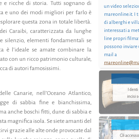
e e ricche di storia. Tutti sognano di
un video selezio
ta e uno dei modi migliori per farlo è
mareonline.it. I t
plorare questa zona in totale libertà.
di alberghi e vil
interessati a me
dei Caraibi, caratterizzata da lunghe
line propri filma
e e silenzio, elementi fondamentali se
possono inviare 
nica è l’ideale se amate combinare la
mail a
iato con un ricco patrimonio culturale,
mareonline@mar
ricca di autori famosissimi.
I dent
delle Canarie, nell’Oceano Atlantico,
incisi 
agge di sabbia fine e bianchissima,
ma anche boschi fitti, dune di sabbia e
esta magnifica isola. Se siete amanti del
irvi grazie alle alte onde provocate dal
Gli accesso