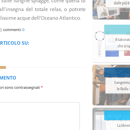
le sulle lunghe spiagge, come quella di
dalle più 
all’insegna del totale relax, o potrete
lissime acque dell’Oceano Atlantico.
| commenti:
0
Il labora
RTICOLO SU:
che si 
MMENTO
Sangerman
ori sono contrassegnati
*
le Rolls
La libre