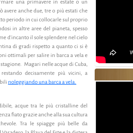
ormare una primavere in estate o un
 avere anche due, tre o più estati che
to periodo in cui collocarle sul proprio
ndosi in altre aree del pianeta, spesso
e d'incanto il sole splendere nel cielo
tina di gradi rispetto a quanto ci si è
oni ottimali per salire in barca a vela e
 stagione.
Magari nelle acque di Cuba,
 restando decisamente più vicini, a
bili
noleggiando una barca a vela.
bile, acque tra le più cristalline del
enza fiato grazie anche alla sua cultura
hevole. Tra le spiagge più belle da
 Varadero, la Playa del Este e la distesa