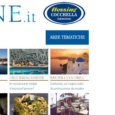
AREE TEMATICHE
CROCIERE&CHARTER
IDEE PER LA VACANZA
In crociera per single
Santorini, un sogno nato
s'incrocia l’amore?
da un’eruzione da incubo