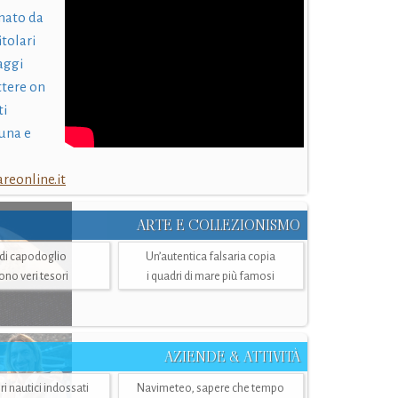
nato da
itolari
laggi
ttere on
ti
una e
eonline.it
ARTE E COLLEZIONISMO
i di capodoglio
Un’autentica falsaria copia
sono veri tesori
i quadri di mare più famosi
AZIENDE & ATTIVITÀ
ri nautici indossati
Navimeteo, sapere che tempo