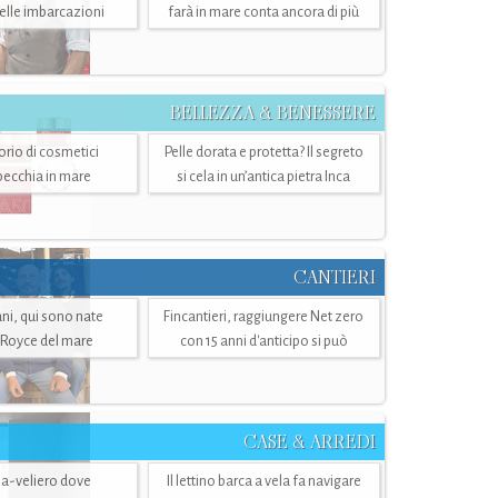
belle imbarcazioni
farà in mare conta ancora di più
BELLEZZA & BENESSERE
torio di cosmetici
Pelle dorata e protetta? Il segreto
specchia in mare
si cela in un’antica pietra Inca
CANTIERI
i, qui sono nate
Fincantieri, raggiungere Net zero
-Royce del mare
con 15 anni d'anticipo si può
CASE & ARREDI
ria-veliero dove
Il lettino barca a vela fa navigare