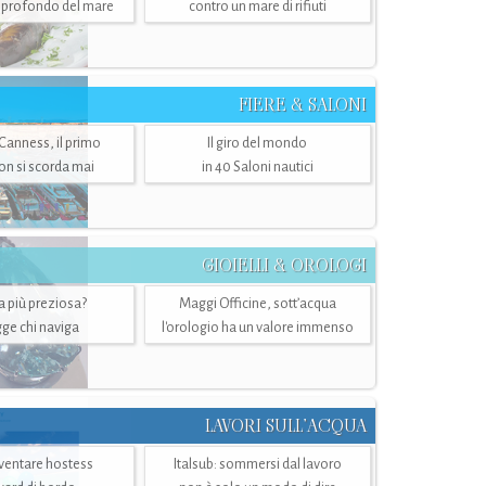
ù profondo del mare
contro un mare di rifiuti
FIERE & SALONI
 Canness, il primo
Il giro del mondo
n si scorda mai
in 40 Saloni nautici
GIOIELLI & OROLOGI
ra più preziosa?
Maggi Officine, sott’acqua
ge chi naviga
l'orologio ha un valore immenso
LAVORI SULL’ACQUA
ventare hostess
Italsub: sommersi dal lavoro