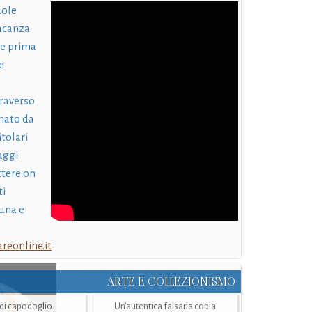
uole
acanza
 e prima
e
traverso
nato da
itolari
laggi
ttere on
ti
una e
eonline.it
ARTE E COLLEZIONISMO
i di capodoglio
Un’autentica falsaria copia