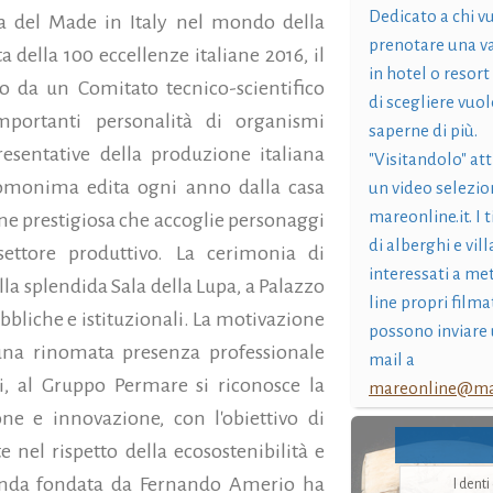
Dedicato a chi v
ra del Made in Italy nel mondo della
prenotare una v
a della 100 eccellenze italiane 2016, il
in hotel o resort
to da un Comitato tecnico-scientifico
di scegliere vuol
portanti personalità di organismi
saperne di più.
esentative della produzione italiana
"Visitandolo" at
 omonima edita ogni anno dalla casa
un video selezio
mareonline.it. I t
e prestigiosa che accoglie personaggi
di alberghi e vil
settore produttivo. La cerimonia di
interessati a me
la splendida Sala della Lupa, a Palazzo
line propri filma
bbliche e istituzionali. La motivazione
possono inviare 
 una rinomata presenza professionale
mail a
ti, al Gruppo Permare si riconosce la
mareonline@mar
ne e innovazione, con l'obiettivo di
nel rispetto della ecosostenibilità e
zienda fondata da Fernando Amerio ha
I dent