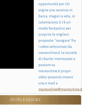
opportunità per chi
sogna una vacanza in
barca, magari a vela, in
catamarano. E c'è un
modo fantastico per
scoprire le migliori
proposte: "navigare" fra
i video selezionati da
mareonline.it. Le società
di charter interessate a
postare su
mareonline.it propri
video possono inviare
una e mail a
mareonline@mareonline.it
HOTEL E RESORT