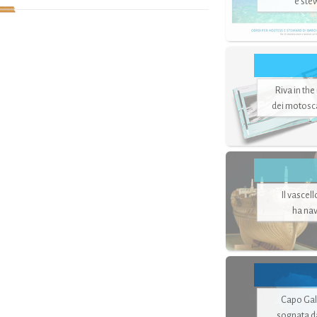
e ste
Riva in the
dei motoscaf
Il vascel
ha nav
Capo Gale
sognata d