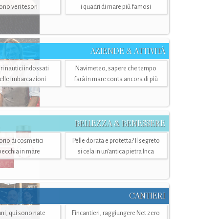
sono veri tesori
i quadri di mare più famosi
AZIENDE & ATTIVITÀ
ri nautici indossati
Navimeteo, sapere che tempo
belle imbarcazioni
farà in mare conta ancora di più
BELLEZZA & BENESSERE
torio di cosmetici
Pelle dorata e protetta? Il segreto
specchia in mare
si cela in un’antica pietra Inca
CANTIERI
i, qui sono nate
Fincantieri, raggiungere Net zero