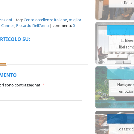
le Rolls
cazioni
| tag:
Cento eccellenze italiane
,
migliori
i Cannes
,
Riccardo Dell'Anna
| commenti:
0
RTICOLO SU:
La libre
i libri se
MMENTO
ori sono contrassegnati
Navigare ne
*
emozion
Le sagre 