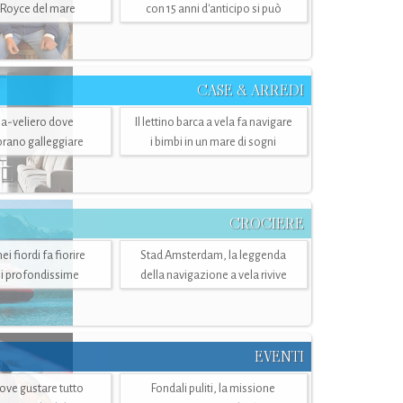
-Royce del mare
con 15 anni d'anticipo si può
CASE & ARREDI
ria-veliero dove
Il lettino barca a vela fa navigare
mbrano galleggiare
i bimbi in un mare di sogni
CROCIERE
i fiordi fa fiorire
Stad Amsterdam, la leggenda
i profondissime
della navigazione a vela rivive
EVENTI
dove gustare tutto
Fondali puliti, la missione