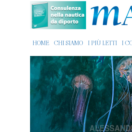
HOME
CHI SIAMO
I PIÙ LETTI
I C