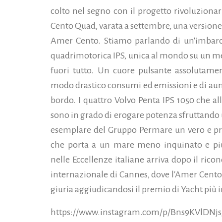
colto nel segno con il progetto rivoluzionar
Cento Quad, varata a settembre, una version
Amer Cento. Stiamo parlando di un'imbarc
quadrimotorica IPS, unica al mondo su un me
fuori tutto. Un cuore pulsante assolutamen
modo drastico consumi ed emissioni e di aume
bordo. I quattro Volvo Penta IPS 1050 che al
sono in grado di erogare potenza sfruttando 
esemplare del Gruppo Permare un vero e pro
che porta a un mare meno inquinato e più 
nelle Eccellenze italiane arriva dopo il ric
internazionale di Cannes, dove l'Amer Cento
giuria aggiudicandosi il premio di Yacht più 
https://www.instagram.com/p/Bns9KVlDNjs