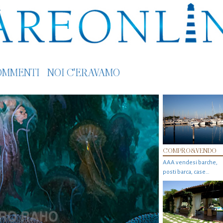
OMMENTI
NOI C'ERAVAMO
COMPRO&VENDO
AAA vendesi barche,
posti barca, case…