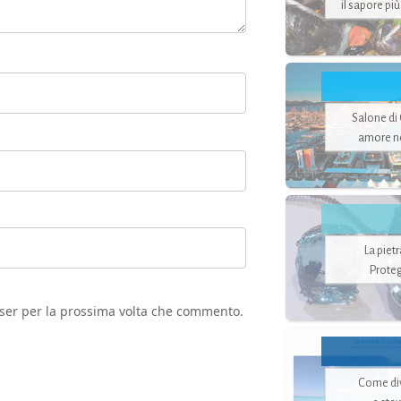
il sapore pi
Salone di
amore no
La piet
Proteg
wser per la prossima volta che commento.
Come di