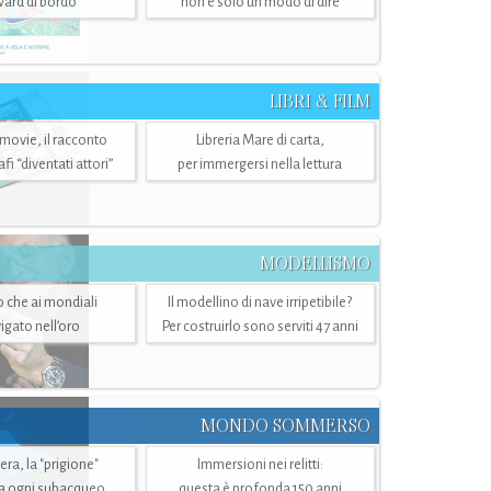
ward di bordo
non è solo un modo di dire
LIBRI & FILM
 movie, il racconto
Libreria Mare di carta,
i “diventati attori”
per immergersi nella lettura
MODELLISMO
lo che ai mondiali
Il modellino di nave irripetibile?
igato nell’oro
Per costruirlo sono serviti 47 anni
MONDO SOMMERSO
ra, la "prigione"
Immersioni nei relitti:
a ogni subacqueo
questa è profonda 150 anni