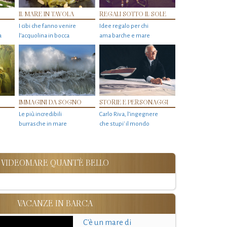
IL MARE IN TAVOLA
REGALI SOTTO IL SOLE
I cibi che fanno venire
Idee regalo per chi
a
l’acquolina in bocca
ama barche e mare
IMMAGINI DA SOGNO
STORIE E PERSONAGGI
Le più incredibili
Carlo Riva, l’ingegnere
burrasche in mare
che stupi' il mondo
VIDEOMARE QUANT'È BELLO
VACANZE IN BARCA
C'è un mare di