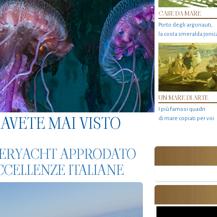
CASE DA MARE
Porto degli argonauti,
la costa smeralda jonic
UN MARE DI ARTE
I più famosi quadri
AVETE MAI VISTO
di mare copiati per voi
PERYACHT APPRODATO
CCELLENZE ITALIANE