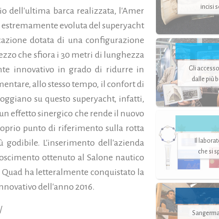
incisi 
io dell'ultima barca realizzata, l'Amer
e estremamente evoluta del superyacht
azione dotata di una configurazione
zzo che sfiora i 30 metri di lunghezza
Gli accesso
te innovativo in grado di ridurre in
dalle più 
ntare, allo stesso tempo, il confort di
loggiano su questo superyacht, infatti,
un effetto sinergico che rende il nuovo
prio punto di riferimento sulla rotta
Il labora
godibile. L'inserimento dell'azienda
che si 
onoscimento ottenuto al Salone nautico
 Quad ha letteralmente conquistato la
innovativo dell'anno 2016.
/
Sangerman