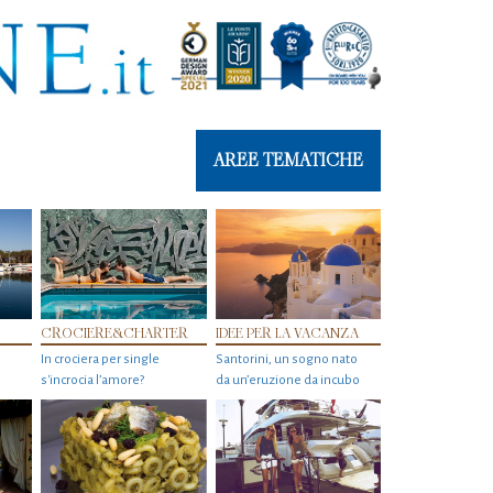
AREE TEMATICHE
CROCIERE&CHARTER
IDEE PER LA VACANZA
In crociera per single
Santorini, un sogno nato
s'incrocia l’amore?
da un’eruzione da incubo