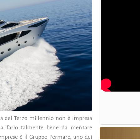
a del Terzo millennio non è impresa
 a farlo talmente bene da meritare
imprese è il Gruppo Permare, uno dei