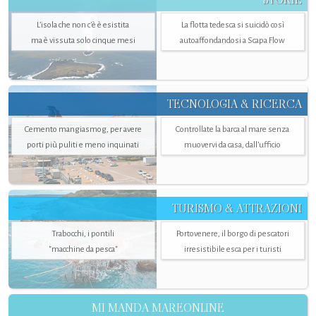
L’isola che non c'è è esistita
La flotta tedesca si suicidò così
ma è vissuta solo cinque mesi
autoaffondandosi a Scapa Flow
TECNOLOGIA & RICERCA
Cemento mangiasmog, per avere
Controllate la barca al mare senza
porti più puliti e meno inquinati
muovervi da casa, dall’ufficio
TURISMO & ATTRAZIONI
Trabocchi, i pontili
Portovenere, il borgo di pescatori
"macchine da pesca"
irresistibile esca per i turisti
MI MANDA MAREONLINE