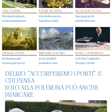
CASE DA MARE
IL MARE IN TAVOLA
REGALI SOTTO IL SOLE
Porto degli argonauti,
I cibi che fanno venire
Idee regalo per chi
la costa smeralda jonica
l’acquolina in bocca
ama barche e mare
UN MARE DI ARTE
IMMAGINI DA SOGNO
STORIE E PERSONAGGI
I più famosi quadri
Le più incredibili
Carlo Riva, l’ingegnere
di mare copiati per voi
burrasche in mare
che stupi' il mondo
DELRIO: "ACCORPEREMO I PORTI". E
CHI PENSA
SOLO ALLA POLTRONA PUÒ ANCHE
SBARCARE