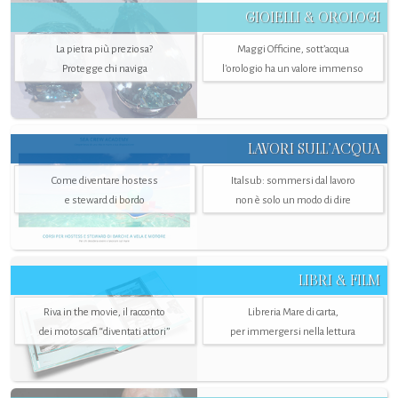
GIOIELLI & OROLOGI
La pietra più preziosa?
Maggi Officine, sott’acqua
Protegge chi naviga
l'orologio ha un valore immenso
LAVORI SULL’ACQUA
Come diventare hostess
Italsub: sommersi dal lavoro
e steward di bordo
non è solo un modo di dire
LIBRI & FILM
Riva in the movie, il racconto
Libreria Mare di carta,
dei motoscafi “diventati attori”
per immergersi nella lettura