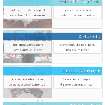
PRODOTTI & FORNITORI
Navaltecnosud, datemi un punto
Egaf, la bussola per non
e vi solleverò il mondo nautico
perdersi in un mare di pratiche
RISTORANTI
Just Peruzzi, a tavola anche
Chameleon Clubbing Stintino,
l’occhio vuole la sua parte
il locale dai mille volti
SALUTE & BENESSERE
In spiaggia e in barca serve
Totani sbiancati? Nei piatti
un pronto soccorso "da manuale"
di pesce c'è un mare di trucchi