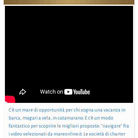
C'è un mare di opportunità per chi sogna una vacanza in
barca, magari a vela, in catamarano. E c'è un modo
fantastico per scoprire le migliori proposte: "navigare" fra
i video selezionati da mareonline.it. Le società di charter