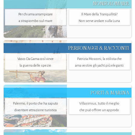
NONSOLOMARE
Per chi ama arrampicare
Il Mare della Tranquillità?
a strapiombo sul mare
Non serve andare sulla Luna
PERSONAGGI & RACCONTI
Vasco Da Gama così vince
Patrizia Mosconi, la stilista che
la guerra delle spezie
ama vestire gli yacht più eleganti
PORTI & MARINA
Palermo, il porto che ha saputo
Villasimius, tutto il meglio
diventare attrazione turistica
che può offrire un approdo