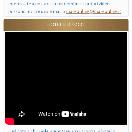
interessate a postare su mareonline.it propri video
possono inviare una e mail a
mareonline@mareonline.it
HOTEL E RESORT
Dedicato a chi vuole prenotare una vacanza in hotel o