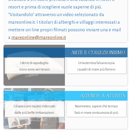
resort e prima di scegliere vuole saperne di più.
"Visitandolo" attraverso un video selezionato da
mareonline.it. I titolari di alberghi e villaggi interessati a
mettere on line propri filmati possono inviare una e mail
a
mareonline@mareonline.it
ARTE E COLLEZIONISMO
I denti di capodoglio
Un’autentica falsaria copia
incisi sono veri tesori
i quadri di mare più famosi
AZIENDE & ATTIVITÀ
Gli accessori nautici indossati
Navimeteo, sapere che tempo
dalle più belle imbarcazioni
farà in mare conta ancora di più