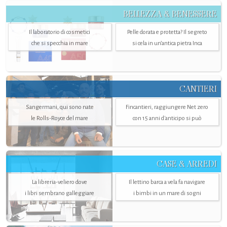
BELLEZZA & BENESSERE
Il laboratorio di cosmetici
Pelle dorata e protetta? Il segreto
che si specchia in mare
si cela in un’antica pietra Inca
CANTIERI
Sangermani, qui sono nate
Fincantieri, raggiungere Net zero
le Rolls-Royce del mare
con 15 anni d'anticipo si può
CASE & ARREDI
La libreria-veliero dove
Il lettino barca a vela fa navigare
i libri sembrano galleggiare
i bimbi in un mare di sogni