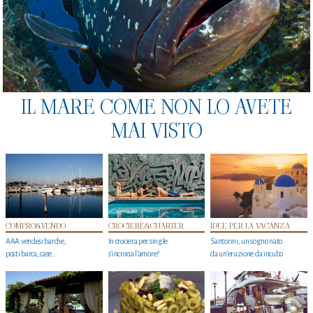
IL MARE COME NON LO AVETE
MAI VISTO
COMPRO&VENDO
CROCIERE&CHARTER
IDEE PER LA VACANZA
AAA vendesi barche,
In crociera per single
Santorini, un sogno nato
posti barca, case…
s'incrocia l’amore?
da un’eruzione da incubo