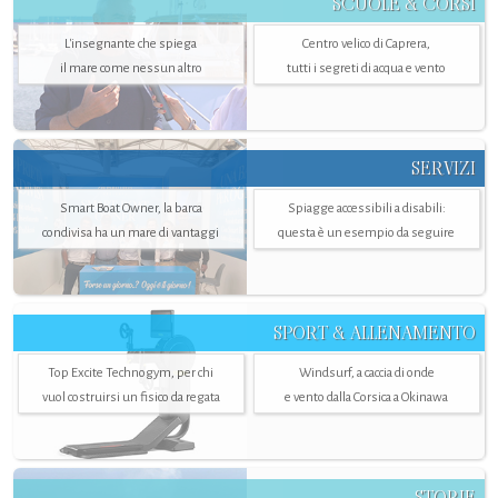
SCUOLE & CORSI
L'insegnante che spiega
Centro velico di Caprera,
il mare come nessun altro
tutti i segreti di acqua e vento
SERVIZI
Smart Boat Owner, la barca
Spiagge accessibili a disabili:
condivisa ha un mare di vantaggi
questa è un esempio da seguire
SPORT & ALLENAMENTO
Top Excite Technogym, per chi
Windsurf, a caccia di onde
vuol costruirsi un fisico da regata
e vento dalla Corsica a Okinawa
STORIE