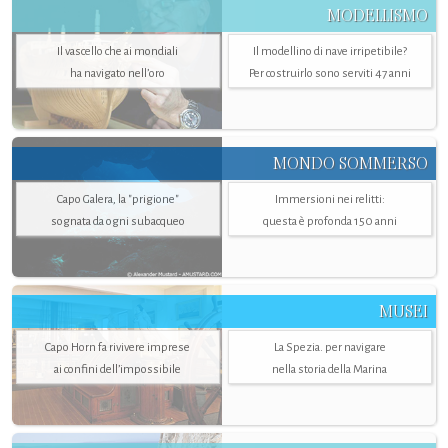
MODELLISMO
Il vascello che ai mondiali
Il modellino di nave irripetibile?
ha navigato nell’oro
Per costruirlo sono serviti 47 anni
MONDO SOMMERSO
Capo Galera, la "prigione"
Immersioni nei relitti:
sognata da ogni subacqueo
questa è profonda 150 anni
MUSEI
Capo Horn fa rivivere imprese
La Spezia. per navigare
ai confini dell’impossibile
nella storia della Marina