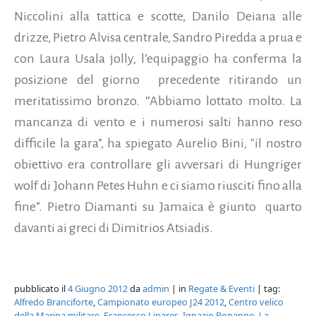
Niccolini alla tattica e scotte, Danilo Deiana alle
drizze, Pietro Alvisa centrale, Sandro Piredda a prua e
con Laura Usala jolly, l’equipaggio ha conferma la
posizione del giorno precedente ritirando un
meritatissimo bronzo. “Abbiamo lottato molto. La
mancanza di vento e i numerosi salti hanno reso
difficile la gara”, ha spiegato Aurelio Bini, "il nostro
obiettivo era controllare gli avversari di Hungriger
wolf di Johann Petes Huhn e ci siamo riusciti fino alla
fine”. Pietro Diamanti su Jamaica è giunto quarto
davanti ai greci di Dimitrios Atsiadis.
pubblicato il
4 Giugno 2012
da
admin
| in
Regate & Eventi
| tag:
Alfredo Branciforte
,
Campionato europeo J24 2012
,
Centro velico
della Marina militare
,
Francesco Linares
,
Ignazio Bonanno
,
La