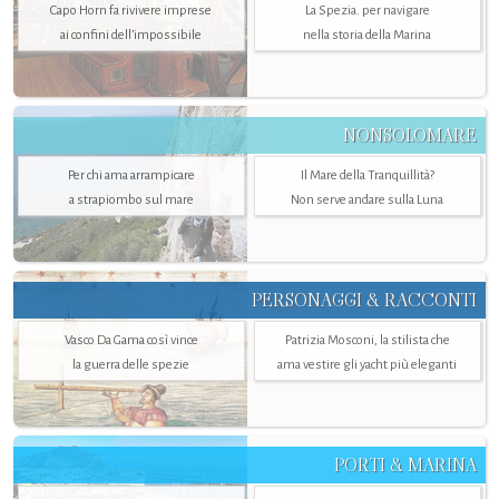
Capo Horn fa rivivere imprese
La Spezia. per navigare
ai confini dell’impossibile
nella storia della Marina
NONSOLOMARE
Per chi ama arrampicare
Il Mare della Tranquillità?
a strapiombo sul mare
Non serve andare sulla Luna
PERSONAGGI & RACCONTI
Vasco Da Gama così vince
Patrizia Mosconi, la stilista che
la guerra delle spezie
ama vestire gli yacht più eleganti
PORTI & MARINA