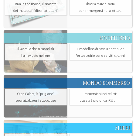
Riva in the movie, il racconto
Libreria Mare di carta,
dei motoscafi “diventati attori”
per immergersi nella lettura
MODELLISMO
Il vascello che ai mondiali
Il modellino di nave irripetibile?
ha navigato nell’oro
Per costruirlo sono serviti 47 anni
MONDO SOMMERSO
Capo Galera, la "prigione"
Immersioni nei relitti:
sognata da ogni subacqueo
questa è profonda 150 anni
MUSEI