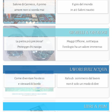
Salone di Canness, il primo
Il giro del mondo
amore non si scorda mai
in 40 Saloni nautici
GIOIELLI & OROLOGI
La pietra più preziosa?
Maggi Officine, sott’acqua
Protegge chi naviga
l'orologio ha un valore immenso
LAVORI SULL’ACQUA
Come diventare hostess
Italsub: sommersi dal lavoro
e steward di bordo
non è solo un modo di dire
LIBRI & FILM