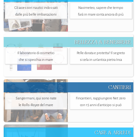
Gli accessori nautici indossati
Navimeteo, sapere che tempo
dalle più belle imbarcazioni
farà in mare conta ancora di più
BELLEZZA & BENESSERE
Il laboratorio di cosmetici
Pelle dorata e protetta? Il segreto
che si specchia in mare
si cela in un’antica pietra Inca
CANTIERI
Sangermani, qui sono nate
Fincantieri, raggiungere Net zero
le Rolls-Royce del mare
con 15 anni d'anticipo si può
CASE & ARREDI