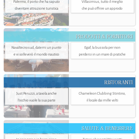
Palermo, il porto che ha saputo
Villasimius, tutto il meglio
diventare attrazione turistica
che può offrire un approdo
PRODOTTI & FORNITORI
Navaltecnosud, datemi un punto
Egaf, la bussola per non
e vi solleverò il mondo nautico
perdersi in un mare di pratiche
RISTORANTI
Just Peruzzi, a tavola anche
Chameleon Clubbing Stintino,
l’occhio vuole la sua parte
il locale dai mille volti
SALUTE & BENESSERE