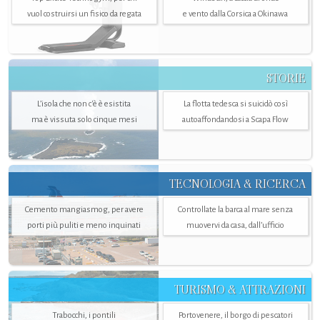
vuol costruirsi un fisico da regata
e vento dalla Corsica a Okinawa
STORIE
L’isola che non c'è è esistita
La flotta tedesca si suicidò così
ma è vissuta solo cinque mesi
autoaffondandosi a Scapa Flow
TECNOLOGIA & RICERCA
Cemento mangiasmog, per avere
Controllate la barca al mare senza
porti più puliti e meno inquinati
muovervi da casa, dall’ufficio
TURISMO & ATTRAZIONI
Trabocchi, i pontili
Portovenere, il borgo di pescatori