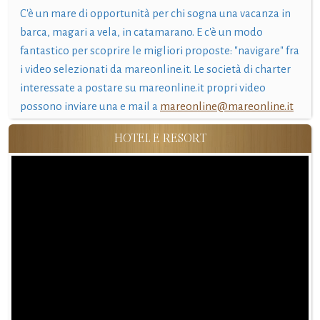
C'è un mare di opportunità per chi sogna una vacanza in
barca, magari a vela, in catamarano. E c'è un modo
fantastico per scoprire le migliori proposte: "navigare" fra
i video selezionati da mareonline.it. Le società di charter
interessate a postare su mareonline.it propri video
possono inviare una e mail a
mareonline@mareonline.it
HOTEL E RESORT