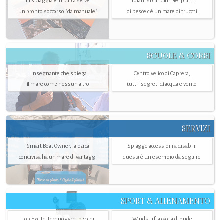
In spiaggia e in barca serve
Totani sbiancati? Nei piatti
un pronto soccorso "da manuale"
di pesce c'è un mare di trucchi
SCUOLE & CORSI
L'insegnante che spiega
Centro velico di Caprera,
il mare come nessun altro
tutti i segreti di acqua e vento
SERVIZI
Smart Boat Owner, la barca
Spiagge accessibili a disabili:
condivisa ha un mare di vantaggi
questa è un esempio da seguire
SPORT & ALLENAMENTO
Top Excite Technogym, per chi
Windsurf, a caccia di onde