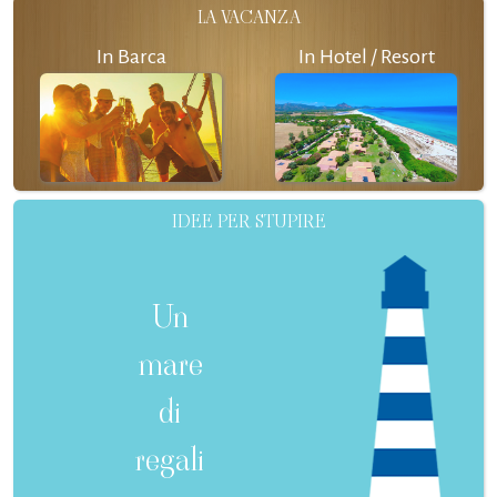
LA VACANZA
In Barca
In Hotel / Resort
IDEE PER STUPIRE
Un
mare
di
regali