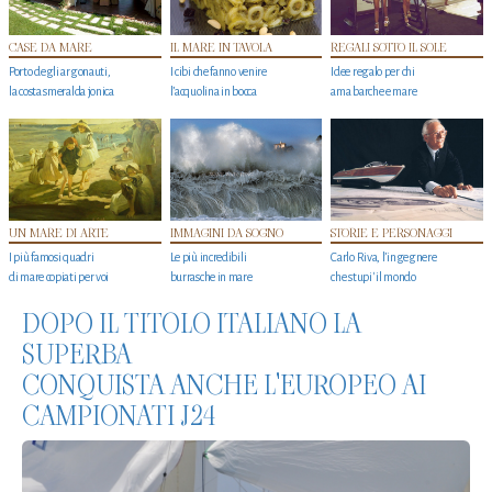
CASE DA MARE
IL MARE IN TAVOLA
REGALI SOTTO IL SOLE
Porto degli argonauti,
I cibi che fanno venire
Idee regalo per chi
la costa smeralda jonica
l’acquolina in bocca
ama barche e mare
UN MARE DI ARTE
IMMAGINI DA SOGNO
STORIE E PERSONAGGI
I più famosi quadri
Le più incredibili
Carlo Riva, l’ingegnere
di mare copiati per voi
burrasche in mare
che stupi' il mondo
DOPO IL TITOLO ITALIANO LA
SUPERBA
CONQUISTA ANCHE L'EUROPEO AI
CAMPIONATI J24