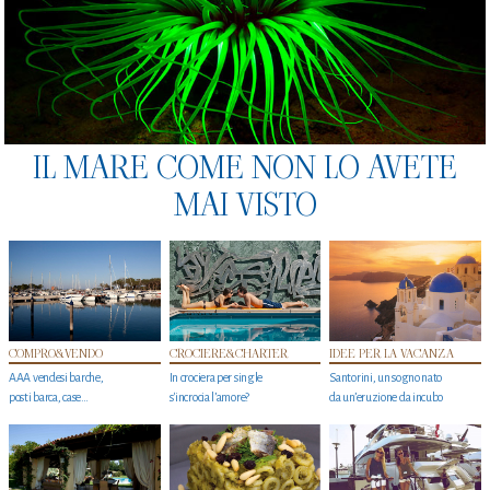
IL MARE COME NON LO AVETE
MAI VISTO
COMPRO&VENDO
CROCIERE&CHARTER
IDEE PER LA VACANZA
AAA vendesi barche,
In crociera per single
Santorini, un sogno nato
posti barca, case…
s'incrocia l’amore?
da un’eruzione da incubo