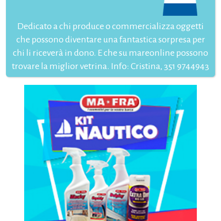
Dedicato a chi produce o commercializza oggetti
che possono diventare una fantastica sorpresa per
chi li riceverà in dono. E che su mareonline possono
trovare la miglior vetrina. Info: Cristina, 351 9744943