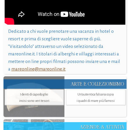
Dedicato a chi vuole prenotare una vacanza in hotel o
resort e prima di scegliere vuole saperne di più.
"Visitandolo" attraverso un video selezionato da
mareonline.it. I titolari di alberghi e villaggi interessati a
mettere on line propri filmati possono inviare una e mail
a
mareonline@mareonline.it
ARTE E COLLEZIONISMO
I denti di capodoglio
Un’autentica falsaria copia
incisi sono veri tesori
i quadri di mare più famosi
AZIENDE & ATTIVITÀ