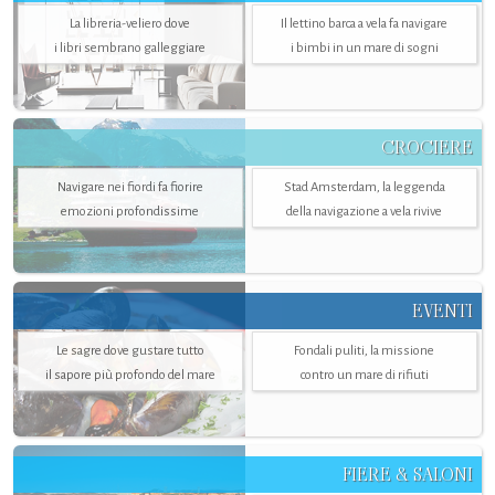
La libreria-veliero dove
Il lettino barca a vela fa navigare
i libri sembrano galleggiare
i bimbi in un mare di sogni
CROCIERE
Navigare nei fiordi fa fiorire
Stad Amsterdam, la leggenda
emozioni profondissime
della navigazione a vela rivive
EVENTI
Le sagre dove gustare tutto
Fondali puliti, la missione
il sapore più profondo del mare
contro un mare di rifiuti
FIERE & SALONI