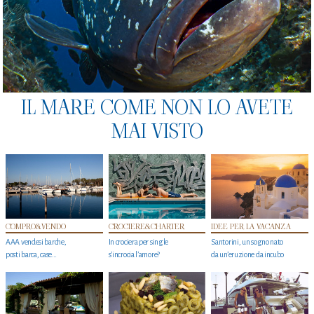
IL MARE COME NON LO AVETE
MAI VISTO
COMPRO&VENDO
CROCIERE&CHARTER
IDEE PER LA VACANZA
AAA vendesi barche,
In crociera per single
Santorini, un sogno nato
posti barca, case…
s'incrocia l’amore?
da un’eruzione da incubo