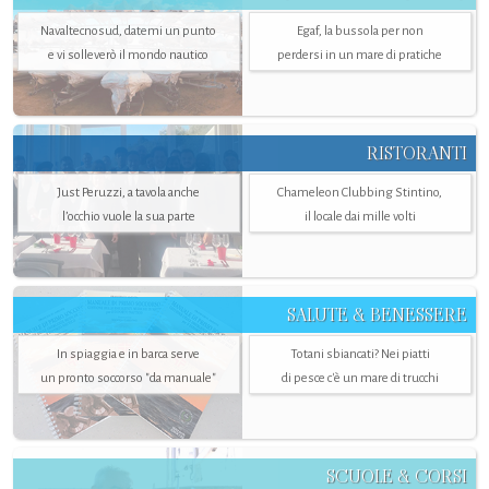
Navaltecnosud, datemi un punto
Egaf, la bussola per non
e vi solleverò il mondo nautico
perdersi in un mare di pratiche
RISTORANTI
Just Peruzzi, a tavola anche
Chameleon Clubbing Stintino,
l’occhio vuole la sua parte
il locale dai mille volti
SALUTE & BENESSERE
In spiaggia e in barca serve
Totani sbiancati? Nei piatti
un pronto soccorso "da manuale"
di pesce c'è un mare di trucchi
SCUOLE & CORSI