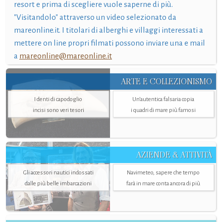
resort e prima di scegliere vuole saperne di più.
"Visitandolo" attraverso un video selezionato da
mareonline.it. I titolari di alberghi e villaggi interessati a
mettere on line propri filmati possono inviare una e mail
a
mareonline@mareonline.it
ARTE E COLLEZIONISMO
I denti di capodoglio
Un’autentica falsaria copia
incisi sono veri tesori
i quadri di mare più famosi
AZIENDE & ATTIVITÀ
Gli accessori nautici indossati
Navimeteo, sapere che tempo
dalle più belle imbarcazioni
farà in mare conta ancora di più