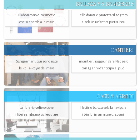
BELLEZZA & BENESSERE
Il laboratorio di cosmetici
Pelle dorata e protetta? Il segreto
che si specchia in mare
si cela in un’antica pietra Inca
CANTIERI
Sangermani, qui sono nate
Fincantieri, raggiungere Net zero
le Rolls-Royce del mare
con 15 anni d'anticipo si può
CASE & ARREDI
La libreria-veliero dove
Il lettino barca a vela fa navigare
i libri sembrano galleggiare
i bimbi in un mare di sogni