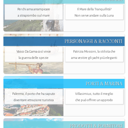
Per chi ama arrampicare
Il Mare della Tranquillità?
a strapiombo sul mare
Non serve andare sulla Luna
PERSONAGGI & RACCONTI
Vasco Da Gama così vince
Patrizia Mosconi, la stilista che
la guerra delle spezie
ama vestire gli yacht più eleganti
PORTI & MARINA
Palermo, il porto che ha saputo
Villasimius, tutto il meglio
diventare attrazione turistica
che può offrire un approdo
PRODOTTI & FORNITORI