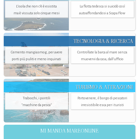
L’isola che non c'è è esistita
La flotta tedesca si suicidò così
ma è vissuta solo cinque mesi
autoaffondandosi a Scapa Flow
TECNOLOGIA & RICERCA
Cemento mangiasmog, per avere
Controllate la barca al mare senza
porti più puliti e meno inquinati
muovervi da casa, dall’ufficio
TURISMO & ATTRAZIONI
Trabocchi, i pontili
Portovenere, il borgo di pescatori
"macchine da pesca"
irresistibile esca per i turisti
MI MANDA MAREONLINE