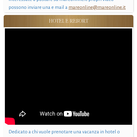
possono inviare una e mail a
mareonline@mareonline.it
HOTEL E RESORT
Dedicato a chi vuole prenotare una vacanza in hotel o