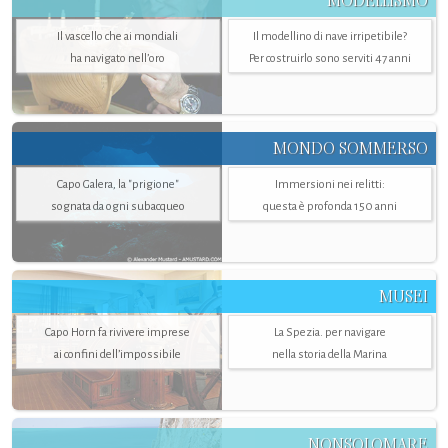
MODELLISMO
Il vascello che ai mondiali
Il modellino di nave irripetibile?
ha navigato nell’oro
Per costruirlo sono serviti 47 anni
MONDO SOMMERSO
Capo Galera, la "prigione"
Immersioni nei relitti:
sognata da ogni subacqueo
questa è profonda 150 anni
MUSEI
Capo Horn fa rivivere imprese
La Spezia. per navigare
ai confini dell’impossibile
nella storia della Marina
NONSOLOMARE