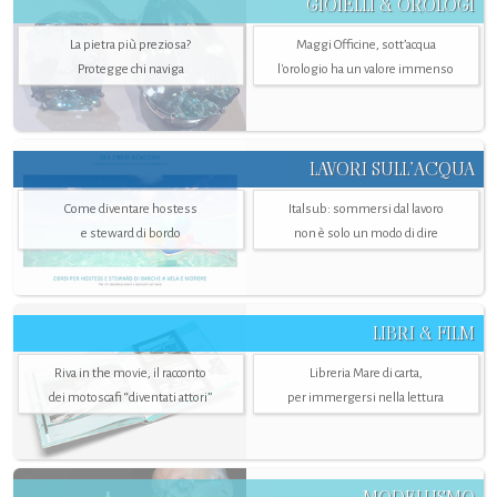
GIOIELLI & OROLOGI
La pietra più preziosa?
Maggi Officine, sott’acqua
Protegge chi naviga
l'orologio ha un valore immenso
LAVORI SULL’ACQUA
Come diventare hostess
Italsub: sommersi dal lavoro
e steward di bordo
non è solo un modo di dire
LIBRI & FILM
Riva in the movie, il racconto
Libreria Mare di carta,
dei motoscafi “diventati attori”
per immergersi nella lettura