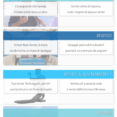
L'insegnante che spiega
Centro velico di Caprera,
il mare come nessun altro
tutti i segreti di acqua e vento
SERVIZI
Smart Boat Owner, la barca
Spiagge accessibili a disabili:
condivisa ha un mare di vantaggi
questa è un esempio da seguire
SPORT & ALLENAMENTO
Top Excite Technogym, per chi
Windsurf, a caccia di onde
vuol costruirsi un fisico da regata
e vento dalla Corsica a Okinawa
STORIE