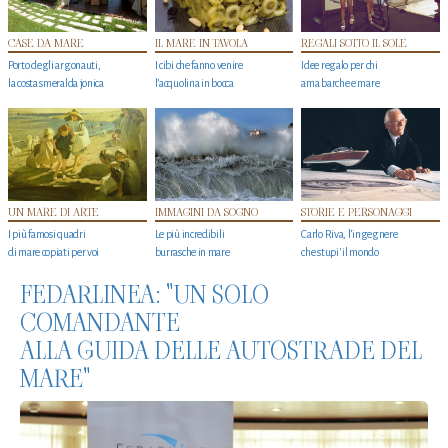
CASE DA MARE
IL MARE IN TAVOLA
REGALI SOTTO IL SOLE
Porto degli argonauti,
I cibi che fanno venire
Idee regalo per chi
la costa smeralda jonica
l’acquolina in bocca
ama barche e mare
UN MARE DI ARTE
IMMAGINI DA SOGNO
STORIE E PERSONAGGI
I più famosi quadri
Le più incredibili
Carlo Riva, l’ingegnere
di mare copiati per voi
burrasche in mare
che stupi' il mondo
FEDARLINEA: "UN SOLO
COMANDANTE
ALLA GUIDA DELLE AUTOSTRADE DEL
MARE"