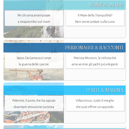
NONSOLOMARE
Per chi ama arrampicare
Il Mare della Tranquillità?
a strapiombo sul mare
Non serve andare sulla Luna
PERSONAGGI & RACCONTI
Vasco Da Gama così vince
Patrizia Mosconi, la stilista che
la guerra delle spezie
ama vestire gli yacht più eleganti
PORTI & MARINA
Palermo, il porto che ha saputo
Villasimius, tutto il meglio
diventare attrazione turistica
che può offrire un approdo