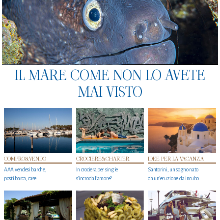
IL MARE COME NON LO AVETE
MAI VISTO
COMPRO&VENDO
CROCIERE&CHARTER
IDEE PER LA VACANZA
AAA vendesi barche,
In crociera per single
Santorini, un sogno nato
posti barca, case…
s'incrocia l’amore?
da un’eruzione da incubo