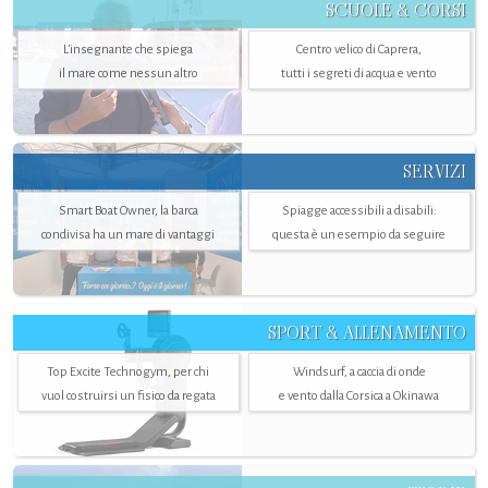
SCUOLE & CORSI
L'insegnante che spiega
Centro velico di Caprera,
il mare come nessun altro
tutti i segreti di acqua e vento
SERVIZI
Smart Boat Owner, la barca
Spiagge accessibili a disabili:
condivisa ha un mare di vantaggi
questa è un esempio da seguire
SPORT & ALLENAMENTO
Top Excite Technogym, per chi
Windsurf, a caccia di onde
vuol costruirsi un fisico da regata
e vento dalla Corsica a Okinawa