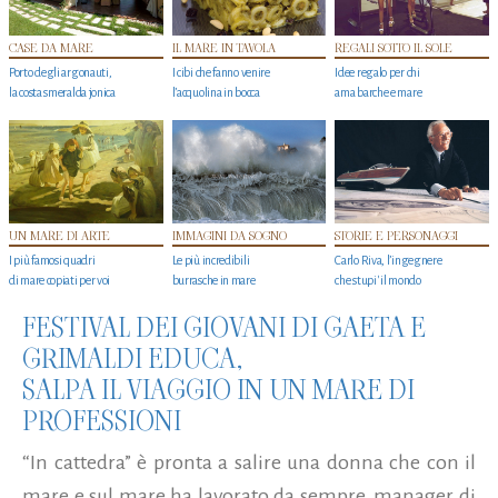
CASE DA MARE
IL MARE IN TAVOLA
REGALI SOTTO IL SOLE
Porto degli argonauti,
I cibi che fanno venire
Idee regalo per chi
la costa smeralda jonica
l’acquolina in bocca
ama barche e mare
UN MARE DI ARTE
IMMAGINI DA SOGNO
STORIE E PERSONAGGI
I più famosi quadri
Le più incredibili
Carlo Riva, l’ingegnere
di mare copiati per voi
burrasche in mare
che stupi' il mondo
FESTIVAL DEI GIOVANI DI GAETA E
GRIMALDI EDUCA,
SALPA IL VIAGGIO IN UN MARE DI
PROFESSIONI
“In cattedra” è pronta a salire una donna che con il
mare e sul mare ha lavorato da sempre, manager di