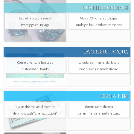
GIOIELLI & OROLOGI
La pietra più preziosa?
Maggi Officine, sott’acqua
Protegge chi naviga
l'orologio ha un valore immenso
LAVORI SULL’ACQUA
Come diventare hostess
Italsub: sommersi dal lavoro
e steward di bordo
non è solo un modo di dire
LIBRI & FILM
Riva in the movie, il racconto
Libreria Mare di carta,
dei motoscafi “diventati attori”
per immergersi nella lettura