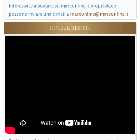
interessate a postare su mareonline.it propri video
possono inviare una e mail a
mareonline@mareonline.it
HOTEL E RESORT