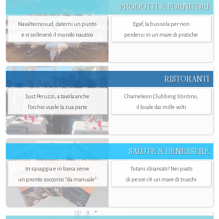
PRODOTTI & FORNITORI
Navaltecnosud, datemi un punto
Egaf, la bussola per non
e vi solleverò il mondo nautico
perdersi in un mare di pratiche
RISTORANTI
Just Peruzzi, a tavola anche
Chameleon Clubbing Stintino,
l’occhio vuole la sua parte
il locale dai mille volti
SALUTE & BENESSERE
In spiaggia e in barca serve
Totani sbiancati? Nei piatti
un pronto soccorso "da manuale"
di pesce c'è un mare di trucchi