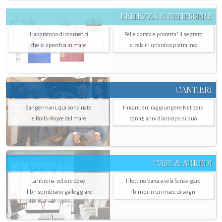
BELLEZZA & BENESSERE
Il laboratorio di cosmetici
Pelle dorata e protetta? Il segreto
che si specchia in mare
si cela in un’antica pietra Inca
CANTIERI
Sangermani, qui sono nate
Fincantieri, raggiungere Net zero
le Rolls-Royce del mare
con 15 anni d'anticipo si può
CASE & ARREDI
La libreria-veliero dove
Il lettino barca a vela fa navigare
i libri sembrano galleggiare
i bimbi in un mare di sogni