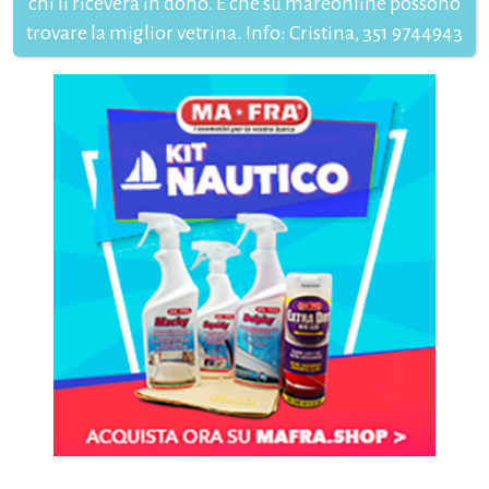
chi li riceverà in dono. E che su mareonline possono
trovare la miglior vetrina. Info: Cristina, 351 9744943