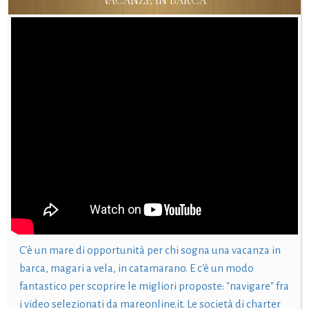
VACANZE IN BARCA
C'è un mare di opportunità per chi sogna una vacanza in
barca, magari a vela, in catamarano. E c'è un modo
fantastico per scoprire le migliori proposte: "navigare" fra
i video selezionati da mareonline.it. Le società di charter