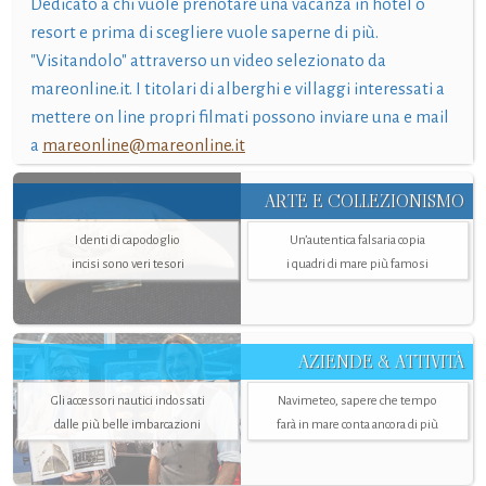
Dedicato a chi vuole prenotare una vacanza in hotel o
resort e prima di scegliere vuole saperne di più.
"Visitandolo" attraverso un video selezionato da
mareonline.it. I titolari di alberghi e villaggi interessati a
mettere on line propri filmati possono inviare una e mail
a
mareonline@mareonline.it
ARTE E COLLEZIONISMO
I denti di capodoglio
Un’autentica falsaria copia
incisi sono veri tesori
i quadri di mare più famosi
AZIENDE & ATTIVITÀ
Gli accessori nautici indossati
Navimeteo, sapere che tempo
dalle più belle imbarcazioni
farà in mare conta ancora di più