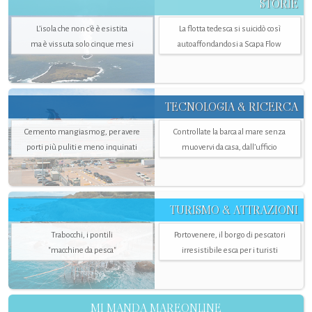
STORIE
L’isola che non c'è è esistita
La flotta tedesca si suicidò così
ma è vissuta solo cinque mesi
autoaffondandosi a Scapa Flow
TECNOLOGIA & RICERCA
Cemento mangiasmog, per avere
Controllate la barca al mare senza
porti più puliti e meno inquinati
muovervi da casa, dall’ufficio
TURISMO & ATTRAZIONI
Trabocchi, i pontili
Portovenere, il borgo di pescatori
"macchine da pesca"
irresistibile esca per i turisti
MI MANDA MAREONLINE