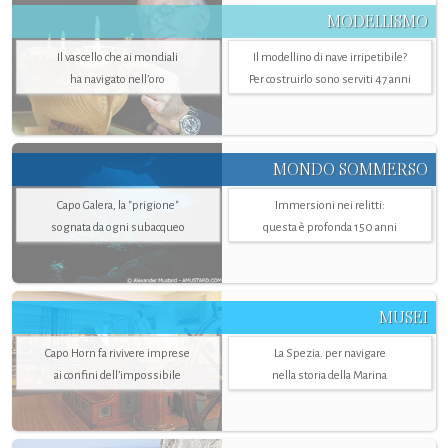
MODELLISMO
Il vascello che ai mondiali
Il modellino di nave irripetibile?
ha navigato nell’oro
Per costruirlo sono serviti 47 anni
MONDO SOMMERSO
Capo Galera, la "prigione"
Immersioni nei relitti:
sognata da ogni subacqueo
questa è profonda 150 anni
MUSEI
Capo Horn fa rivivere imprese
La Spezia. per navigare
ai confini dell’impossibile
nella storia della Marina