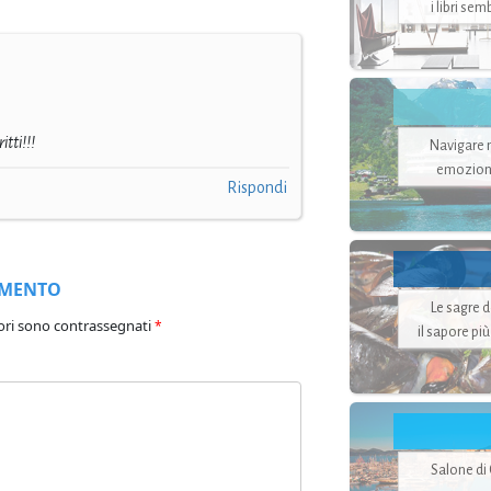
i libri se
itti!!!
Navigare ne
emozion
Rispondi
MMENTO
Le sagre 
ori sono contrassegnati
*
il sapore pi
Salone di