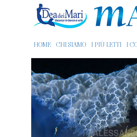
HOME
CHI SIAMO
I PIÙ LETTI
I C