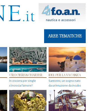
AREE TEMATICHE
CROCIERE&CHARTER
IDEE PER LA VACANZA
In crociera per single
Santorini, un sogno nato
s'incrocia l’amore?
da un’eruzione da incubo