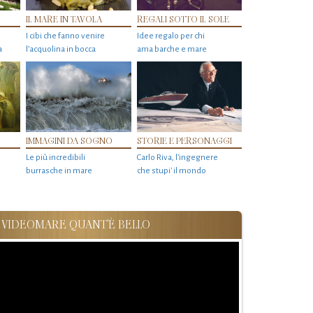
IL MARE IN TAVOLA
REGALI SOTTO IL SOLE
I cibi che fanno venire
Idee regalo per chi
a
l’acquolina in bocca
ama barche e mare
IMMAGINI DA SOGNO
STORIE E PERSONAGGI
Le più incredibili
Carlo Riva, l’ingegnere
burrasche in mare
che stupi' il mondo
VIDEOMARE QUANT'È BELLO