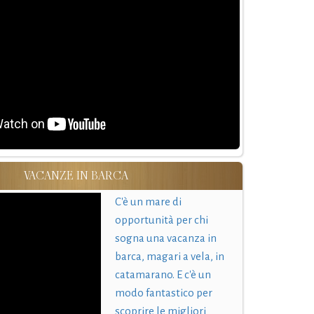
VACANZE IN BARCA
C'è un mare di
opportunità per chi
sogna una vacanza in
barca, magari a vela, in
catamarano. E c'è un
modo fantastico per
scoprire le migliori