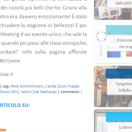
dalle più 
ei ricordi più belli che ho. Girarsi alla
ietro era davvero emozionante! È stato
chiudere la stagione in bellezza! E poi
Il Meeting è un evento unico, che vale la
Il labora
 quando poi passi alle classi olimpiche,
che si 
rdare!" Info sulla pagina ufficiale
/807/view
line.it
Sangerman
| tag:
Aline Schmittmann
,
Cecilia Zorzi
,
Fraglia
le Rolls
Shoot 2012
,
Yacht Club Seehaupt
| commenti:
1
RTICOLO SU:
La libre