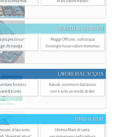
n si scorda mai
in 40 Saloni nautici
GIOIELLI & OROLOGI
ra più preziosa?
Maggi Officine, sott’acqua
ge chi naviga
l'orologio ha un valore immenso
LAVORI SULL’ACQUA
ventare hostess
Italsub: sommersi dal lavoro
ward di bordo
non è solo un modo di dire
LIBRI & FILM
 movie, il racconto
Libreria Mare di carta,
i “diventati attori”
per immergersi nella lettura