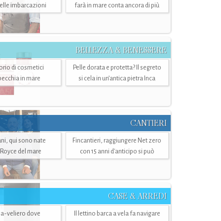
belle imbarcazioni
farà in mare conta ancora di più
BELLEZZA & BENESSERE
torio di cosmetici
Pelle dorata e protetta? Il segreto
specchia in mare
si cela in un’antica pietra Inca
CANTIERI
i, qui sono nate
Fincantieri, raggiungere Net zero
-Royce del mare
con 15 anni d'anticipo si può
CASE & ARREDI
ria-veliero dove
Il lettino barca a vela fa navigare