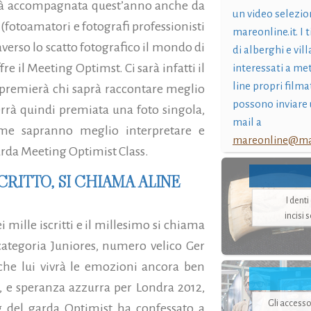
arà accompagnata quest’anno anche da
un video selezio
 (fotoamatori e fotografi professionisti
mareonline.it. I t
raverso lo scatto fotografico il mondo di
di alberghi e vil
ffre il Meeting Optimst. Ci sarà infatti il
interessati a me
line propri filma
 premierà chi saprà raccontare meglio
possono inviare 
rrà quindi premiata una foto singola,
mail a
eme sapranno meglio interpretare e
mareonline@mar
Garda Meeting Optimist Class.
CRITTO, SI CHIAMA ALINE
I dent
incisi 
i mille iscritti e il millesimo si chiama
ategoria Juniores, numero velico Ger
che lui vivrà le emozioni ancora ben
 e speranza azzurra per Londra 2012,
Gli accesso
ng del garda Optimist ha confessato a