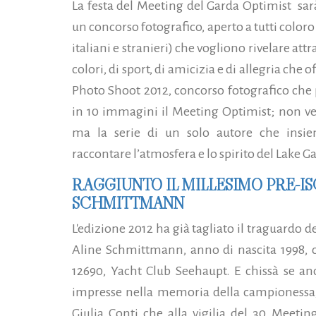
La festa del Meeting del Garda Optimist s
un concorso fotografico, aperto a tutti coloro
italiani e stranieri) che vogliono rivelare att
colori, di sport, di amicizia e di allegria che o
Photo Shoot 2012, concorso fotografico che
in 10 immagini il Meeting Optimist; non ve
ma la serie di un solo autore che insi
raccontare l’atmosfera e lo spirito del Lake 
RAGGIUNTO IL MILLESIMO PRE-IS
SCHMITTMANN
L'edizione 2012 ha già tagliato il traguardo de
Aline Schmittmann, anno di nascita 1998, c
12690, Yacht Club Seehaupt. E chissà se an
impresse nella memoria della campionessa,
Giulia Conti che alla vigilia del 30 Meeti