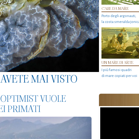
CASE DA MARE
Porto degli argonauti,
la costa smeralda jonic
UN MARE DI ARTE
I più famosi quadri
AVETE MAI VISTO
di mare copiati per voi
 OPTIMIST VUOLE
I PRIMATI