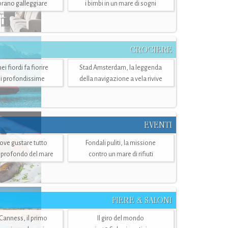
mbrano galleggiare
i bimbi in un mare di sogni
CROCIERE
i fiordi fa fiorire
Stad Amsterdam, la leggenda
i profondissime
della navigazione a vela rivive
EVENTI
dove gustare tutto
Fondali puliti, la missione
ù profondo del mare
contro un mare di rifiuti
FIERE & SALONI
 Canness, il primo
Il giro del mondo