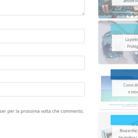
amore no
La piet
Proteg
Come di
e ste
wser per la prossima volta che commento.
Riva in the
dei motoscaf