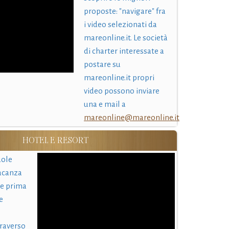
proposte: "navigare" fra
i video selezionati da
mareonline.it. Le società
di charter interessate a
postare su
mareonline.it propri
video possono inviare
una e mail a
mareonline@mareonline.it
HOTEL E RESORT
uole
acanza
 e prima
e
traverso