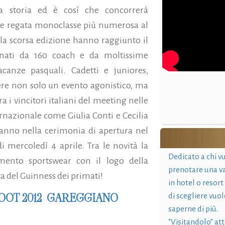
la storia ed è così che concorrerà
me regata monoclasse più numerosa al
la scorsa edizione hanno raggiunto il
nati da 160 coach e da moltissime
canze pasquali. Cadetti e juniores,
ivere non solo un evento agonistico, ma
ra i vincitori italiani del meeting nelle
ernazionale come Giulia Conti e Cecilia
ranno nella cerimonia di apertura nel
 mercoledì 4 aprile. Tra le novità la
Dedicato a chi v
amento sportswear con il logo della
prenotare una v
a del Guinness dei primati!
in hotel o resort
OOT 2012 GAREGGIANO
di scegliere vuol
saperne di più.
"Visitandolo" at