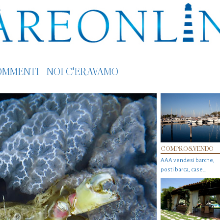
OMMENTI
NOI C'ERAVAMO
COMPRO&VENDO
AAA vendesi barche,
posti barca, case…