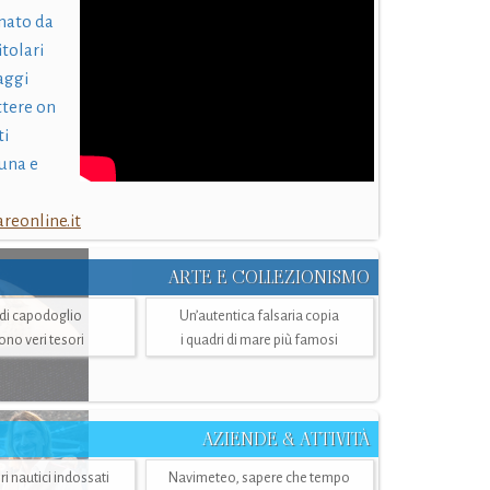
nato da
itolari
laggi
ttere on
ti
una e
eonline.it
ARTE E COLLEZIONISMO
i di capodoglio
Un’autentica falsaria copia
sono veri tesori
i quadri di mare più famosi
AZIENDE & ATTIVITÀ
ri nautici indossati
Navimeteo, sapere che tempo