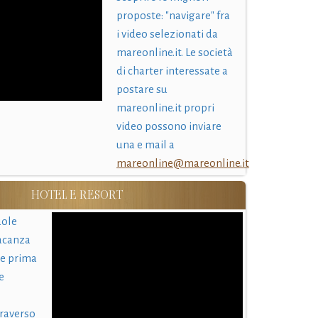
proposte: "navigare" fra
i video selezionati da
mareonline.it. Le società
di charter interessate a
postare su
mareonline.it propri
video possono inviare
una e mail a
mareonline@mareonline.it
HOTEL E RESORT
uole
acanza
 e prima
e
traverso