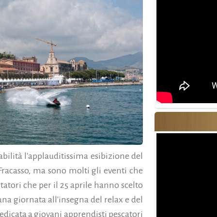
abilità l'applauditissima esibizione del
acasso, ma sono molti gli eventi che
itatori che per il 25 aprile hanno scelto
na giornata all'insegna del relax e del
dicata a giovani apprendisti pescatori