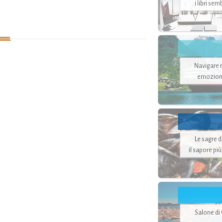
i libri se
Navigare ne
emozion
Le sagre 
il sapore pi
Salone di