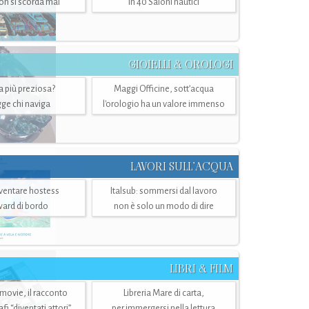
n si scorda mai
in 40 Saloni nautici
GIOIELLI & OROLOGI
ra più preziosa?
Maggi Officine, sott’acqua
ge chi naviga
l'orologio ha un valore immenso
LAVORI SULL’ACQUA
ventare hostess
Italsub: sommersi dal lavoro
ward di bordo
non è solo un modo di dire
LIBRI & FILM
 movie, il racconto
Libreria Mare di carta,
i “diventati attori”
per immergersi nella lettura