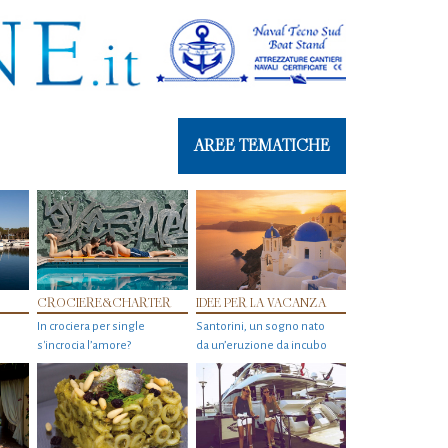
AREE TEMATICHE
CROCIERE&CHARTER
IDEE PER LA VACANZA
In crociera per single
Santorini, un sogno nato
s'incrocia l’amore?
da un’eruzione da incubo