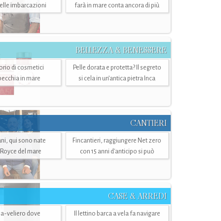
belle imbarcazioni
farà in mare conta ancora di più
BELLEZZA & BENESSERE
torio di cosmetici
Pelle dorata e protetta? Il segreto
specchia in mare
si cela in un’antica pietra Inca
CANTIERI
i, qui sono nate
Fincantieri, raggiungere Net zero
-Royce del mare
con 15 anni d'anticipo si può
CASE & ARREDI
ria-veliero dove
Il lettino barca a vela fa navigare