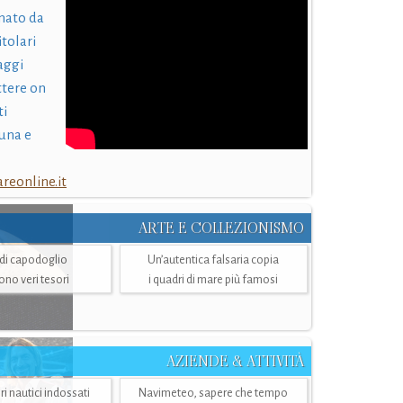
nato da
itolari
laggi
ttere on
ti
una e
eonline.it
ARTE E COLLEZIONISMO
i di capodoglio
Un’autentica falsaria copia
sono veri tesori
i quadri di mare più famosi
AZIENDE & ATTIVITÀ
ri nautici indossati
Navimeteo, sapere che tempo