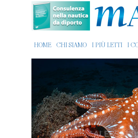
HOME
CHI SIAMO
I PIÙ LETTI
I C