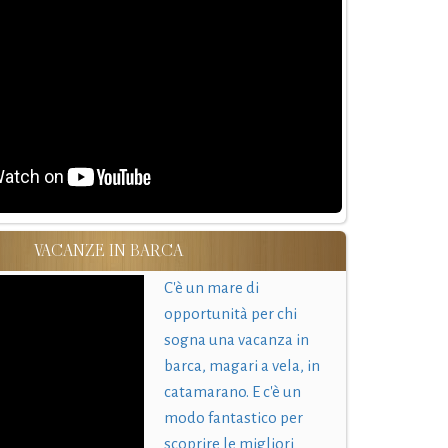
VACANZE IN BARCA
C'è un mare di
opportunità per chi
sogna una vacanza in
barca, magari a vela, in
catamarano. E c'è un
modo fantastico per
scoprire le migliori