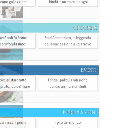
mbrano galleggiare
i bimbi in un mare di sogni
CROCIERE
i fiordi fa fiorire
Stad Amsterdam, la leggenda
i profondissime
della navigazione a vela rivive
EVENTI
dove gustare tutto
Fondali puliti, la missione
ù profondo del mare
contro un mare di rifiuti
FIERE & SALONI
 Canness, il primo
Il giro del mondo