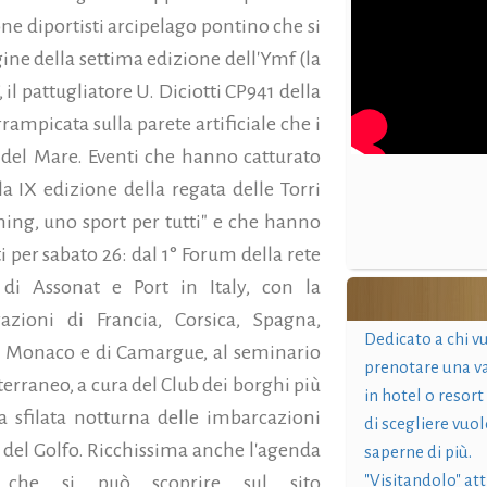
one diportisti arcipelago pontino che si
egine della settima edizione dell'Ymf (la
 il pattugliatore U. Diciotti CP941 della
rrampicata sulla parete artificiale che i
a del Mare. Eventi che hanno catturato
a IX edizione della regata delle Torri
hing, uno sport per tutti" e che hanno
i per sabato 26: dal 1° Forum della rete
a di Assonat e Port in Italy, con la
azioni di Francia, Corsica, Spagna,
Dedicato a chi v
i di Monaco e di Camargue, al seminario
prenotare una v
iterraneo, a cura del Club dei borghi più
in hotel o resort
va sfilata notturna delle imbarcazioni
di scegliere vuol
del Golfo. Ricchissima anche l'agenda
saperne di più.
"Visitandolo" at
che si può scoprire sul sito