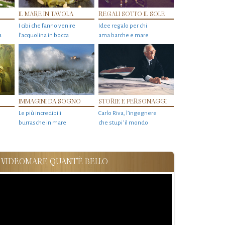
IL MARE IN TAVOLA
REGALI SOTTO IL SOLE
I cibi che fanno venire
Idee regalo per chi
a
l’acquolina in bocca
ama barche e mare
IMMAGINI DA SOGNO
STORIE E PERSONAGGI
Le più incredibili
Carlo Riva, l’ingegnere
burrasche in mare
che stupi' il mondo
VIDEOMARE QUANT'È BELLO