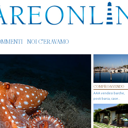
OMMENTI
NOI C'ERAVAMO
COMPRO&VENDO
AAA vendesi barche,
posti barca, case…