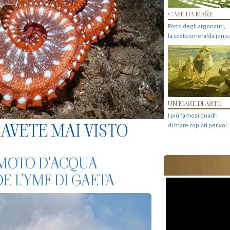
CASE DA MARE
Porto degli argonauti,
la costa smeralda jonic
UN MARE DI ARTE
I più famosi quadri
AVETE MAI VISTO
di mare copiati per voi
 MOTO D'ACQUA
 L'YMF DI GAETA