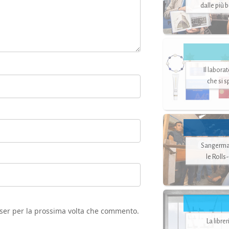
dalle più 
Il labora
che si 
Sangerman
le Rolls
wser per la prossima volta che commento.
La libre