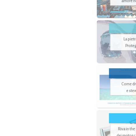
amore no
La piet
Proteg
Come di
e ste
Riva in the
dei motoscaf