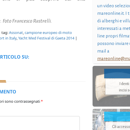
un video selezio
mareonline.it. I t
. Foto Francesco Rastrelli.
di alberghi e vil
interessati a me
 tag:
Assonat
,
campione europeo di moto
line propri filma
rt in Italy
,
Yacht Med Festival di Gaeta 2014
|
possono inviare 
mail a
RTICOLO SU:
mareonline@mar
I dent
incisi 
MMENTO
ori sono contrassegnati
*
Gli accesso