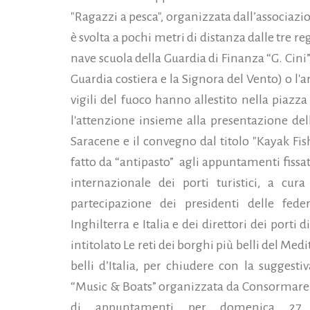
"Ragazzi a pesca", organizzata dall’associazi
è svolta a pochi metri di distanza dalle tre r
nave scuola della Guardia di Finanza “G. Cini”,
Guardia costiera e la Signora del Vento) o l'a
vigili del fuoco hanno allestito nella piazz
l'attenzione insieme alla presentazione dell
Saracene e il convegno dal titolo "Kayak Fis
fatto da “antipasto” agli appuntamenti fissat
internazionale dei porti turistici, a cur
partecipazione dei presidenti delle feder
Inghilterra e Italia e dei direttori dei port
intitolato Le reti dei borghi più belli del Med
belli d’Italia, per chiudere con la suggesti
“Music & Boats” organizzata da Consormare 
di appuntamenti per domenica 27 