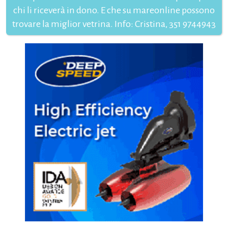
chi li riceverà in dono. E che su mareonline possono
trovare la miglior vetrina. Info: Cristina, 351 9744943