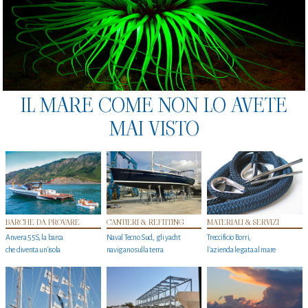
IL MARE COME NON LO AVETE
MAI VISTO
BARCHE DA PROVARE
CANTIERI & REFITTING
MATERIALI & SERVIZI
Anvera 55S, la barca
Naval Tecno Sud, gli yacht
Treccificio Borri,
che diventa un'isola
navigano sulla terra
l'azienda legata al mare