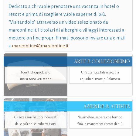
Dedicato a chi vuole prenotare una vacanza in hotel o
resort e prima di scegliere vuole saperne di più.
"Visitandolo" attraverso un video selezionato da
mareonline.it. I titolari di alberghi e villaggi interessati a
mettere on line propri filmati possono inviare una e mail
a
mareonline@mareonline.it
ARTE E COLLEZIONISMO
I denti di capodoglio
Un’autentica falsaria copia
incisi sono veri tesori
i quadri di mare più famosi
AZIENDE & ATTIVITÀ
Gli accessori nautici indossati
Navimeteo, sapere che tempo
dalle più belle imbarcazioni
farà in mare conta ancora di più