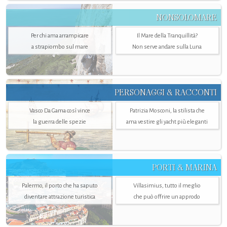
NONSOLOMARE
Per chi ama arrampicare
Il Mare della Tranquillità?
a strapiombo sul mare
Non serve andare sulla Luna
PERSONAGGI & RACCONTI
Vasco Da Gama così vince
Patrizia Mosconi, la stilista che
la guerra delle spezie
ama vestire gli yacht più eleganti
PORTI & MARINA
Palermo, il porto che ha saputo
Villasimius, tutto il meglio
diventare attrazione turistica
che può offrire un approdo