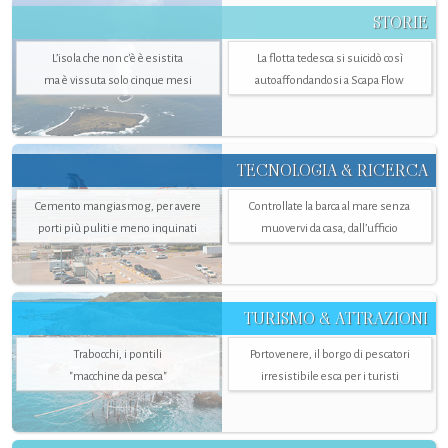
STORIE
L’isola che non c'è è esistita
La flotta tedesca si suicidò così
ma è vissuta solo cinque mesi
autoaffondandosi a Scapa Flow
TECNOLOGIA & RICERCA
Cemento mangiasmog, per avere
Controllate la barca al mare senza
porti più puliti e meno inquinati
muovervi da casa, dall’ufficio
TURISMO & ATTRAZIONI
Trabocchi, i pontili
Portovenere, il borgo di pescatori
"macchine da pesca"
irresistibile esca per i turisti