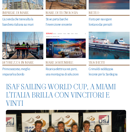
IMPRESE DI MARE
MARE DI TECNOLOGIA
METEO
L'azienda che tiene alta la
Stive porta barche
Il sito per navigare
bandiera italiana sui mari
l'invenzione vincente
lontano dai pericoli
SICUREZZA IN MARE
MARE SOSTENIBILE
TRAGHETTI
Primo soccorso, meglio
Ricarica elettrica nei porti,
Grimaldi raddoppia
impararlo a bordo
una montagna di soluzioni
le corse per la Sardegna
ISAF SAILING WORLD CUP, A MIAMI
L'ITALIA BRILLA CON VINCITORI E
VINTI