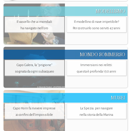
MODELLISMO
Il vascello che ai mondiali
Il modellino di nave irripetibile?
ha navigato nell’oro
Per costruirlo sono serviti 47 anni
MONDO SOMMERSO
Capo Galera, la "prigione"
Immersioni nei relitti:
sognata da ogni subacqueo
questa è profonda 150 anni
MUSEI
Capo Horn fa rivivere imprese
La Spezia. per navigare
ai confini dell’impossibile
nella storia della Marina