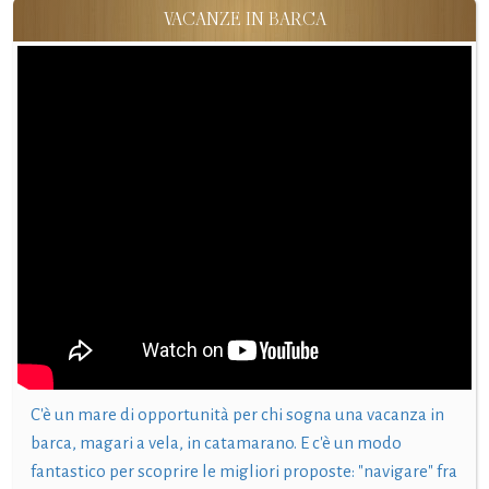
VACANZE IN BARCA
C'è un mare di opportunità per chi sogna una vacanza in
barca, magari a vela, in catamarano. E c'è un modo
fantastico per scoprire le migliori proposte: "navigare" fra