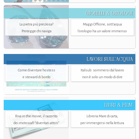
GIOIELLI & OROLOGI
La pietra più preziosa?
Maggi Officine, sott’acqua
Protegge chi naviga
l'orologio ha un valore immenso
LAVORI SULL’ACQUA
Come diventare hostess
Italsub: sommersi dal lavoro
e steward di bordo
non è solo un modo di dire
LIBRI & FILM
Riva in the movie, il racconto
Libreria Mare di carta,
dei motoscafi “diventati attori”
per immergersi nella lettura