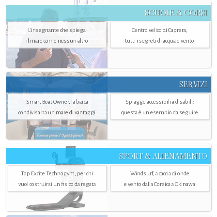
SCUOLE & CORSI
L'insegnante che spiega
Centro velico di Caprera,
il mare come nessun altro
tutti i segreti di acqua e vento
SERVIZI
Smart Boat Owner, la barca
Spiagge accessibili a disabili:
condivisa ha un mare di vantaggi
questa è un esempio da seguire
SPORT & ALLENAMENTO
Top Excite Technogym, per chi
Windsurf, a caccia di onde
vuol costruirsi un fisico da regata
e vento dalla Corsica a Okinawa