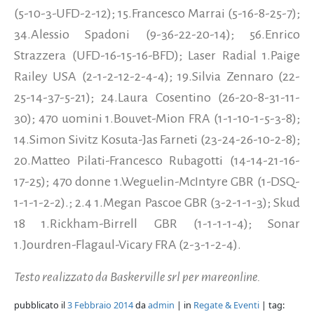
(5-10-3-UFD-2-12); 15.Francesco Marrai (5-16-8-25-7);
34.Alessio Spadoni (9-36-22-20-14); 56.Enrico
Strazzera (UFD-16-15-16-BFD); Laser Radial 1.Paige
Railey USA (2-1-2-12-2-4-4); 19.Silvia Zennaro (22-
25-14-37-5-21); 24.Laura Cosentino (26-20-8-31-11-
30); 470 uomini 1.Bouvet-Mion FRA (1-1-10-1-5-3-8);
14.Simon Sivitz Kosuta-Jas Farneti (23-24-26-10-2-8);
20.Matteo Pilati-Francesco Rubagotti (14-14-21-16-
17-25); 470 donne 1.Weguelin-McIntyre GBR (1-DSQ-
1-1-1-2-2).; 2.4 1.Megan Pascoe GBR (3-2-1-1-3); Skud
18 1.Rickham-Birrell GBR (1-1-1-1-4); Sonar
1.Jourdren-Flagaul-Vicary FRA (2-3-1-2-4).
Testo realizzato da Baskerville srl per mareonline.
pubblicato il
3 Febbraio 2014
da
admin
| in
Regate & Eventi
| tag: