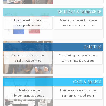
BELLEZZA & BENESSERE
Il laboratorio di cosmetici
Pelle dorata e protetta? Il segreto
che si specchia in mare
si cela in un’antica pietra Inca
CANTIERI
Sangermani, qui sono nate
Fincantieri, raggiungere Net zero
le Rolls-Royce del mare
con 15 anni d'anticipo si può
CASE & ARREDI
La libreria-veliero dove
Il lettino barca a vela fa navigare
i libri sembrano galleggiare
i bimbi in un mare di sogni