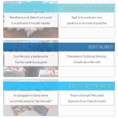
PRODOTTI & FORNITORI
Navaltecnosud, datemi un punto
Egaf, la bussola per non
e vi solleverò il mondo nautico
perdersi in un mare di pratiche
RISTORANTI
Just Peruzzi, a tavola anche
Chameleon Clubbing Stintino,
l’occhio vuole la sua parte
il locale dai mille volti
SALUTE & BENESSERE
In spiaggia e in barca serve
Totani sbiancati? Nei piatti
un pronto soccorso "da manuale"
di pesce c'è un mare di trucchi