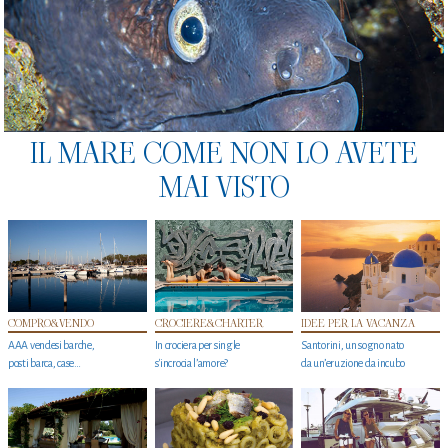
IL MARE COME NON LO AVETE
MAI VISTO
COMPRO&VENDO
CROCIERE&CHARTER
IDEE PER LA VACANZA
AAA vendesi barche,
In crociera per single
Santorini, un sogno nato
posti barca, case…
s'incrocia l’amore?
da un’eruzione da incubo