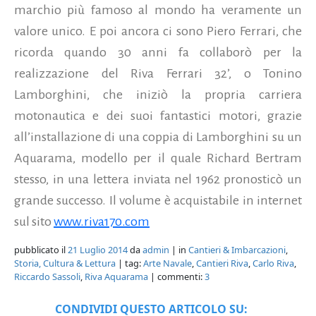
marchio più famoso al mondo ha veramente un
valore unico. E poi ancora ci sono Piero Ferrari, che
ricorda quando 30 anni fa collaborò per la
realizzazione del Riva Ferrari 32’, o Tonino
Lamborghini, che iniziò la propria carriera
motonautica e dei suoi fantastici motori, grazie
all’installazione di una coppia di Lamborghini su un
Aquarama, modello per il quale Richard Bertram
stesso, in una lettera inviata nel 1962 pronosticò un
grande successo. Il volume è acquistabile in internet
sul sito
www.riva170.com
pubblicato il
21 Luglio 2014
da
admin
| in
Cantieri & Imbarcazioni
,
Storia, Cultura & Lettura
| tag:
Arte Navale
,
Cantieri Riva
,
Carlo Riva
,
Riccardo Sassoli
,
Riva Aquarama
| commenti:
3
CONDIVIDI QUESTO ARTICOLO SU: