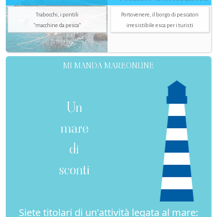
Trabocchi, i pontili
Portovenere, il borgo di pescatori
"macchine da pesca"
irresistibile esca per i turisti
MI MANDA MAREONLINE
Un
mare
di
sconti
Siete titolari di un'attività legata al mare: