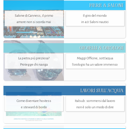
FIERE & SALONI
Salone di Canness, il primo
Il giro del mondo
amore non si scorda mai
in 40 Saloni nautici
GIOIELLI & OROLOGI
La pietra più preziosa?
Maggi Officine, sott’acqua
Protegge chi naviga
l'orologio ha un valore immenso
LAVORI SULL’ACQUA
Come diventare hostess
Italsub: sommersi dal lavoro
e steward di bordo
non è solo un modo di dire