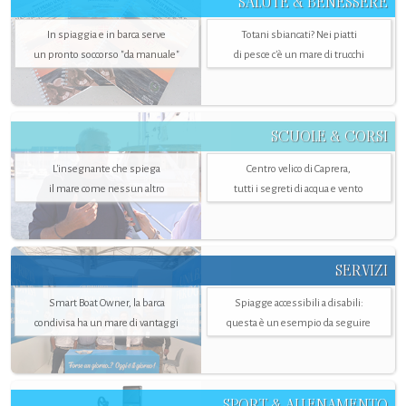
SALUTE & BENESSERE
In spiaggia e in barca serve
Totani sbiancati? Nei piatti
un pronto soccorso "da manuale"
di pesce c'è un mare di trucchi
SCUOLE & CORSI
L'insegnante che spiega
Centro velico di Caprera,
il mare come nessun altro
tutti i segreti di acqua e vento
SERVIZI
Smart Boat Owner, la barca
Spiagge accessibili a disabili:
condivisa ha un mare di vantaggi
questa è un esempio da seguire
SPORT & ALLENAMENTO