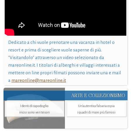
Dedicato a chi vuole prenotare una vacanza in hotel o
resort e prima di scegliere vuole saperne di più.
"Visitandolo" attraverso un video selezionato da
mareonline.it. I titolari di alberghi e villaggi interessati a
mettere on line propri filmati possono inviare una e mail
a
mareonline@mareonline.it
ARTE E COLLEZIONISMO
I denti di capodoglio
Un’autentica falsaria copia
incisi sono veri tesori
i quadri di mare più famosi