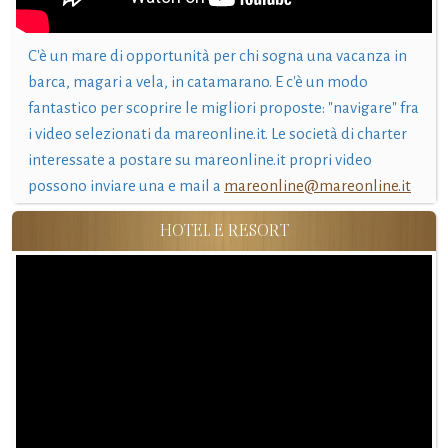
C'è un mare di opportunità per chi sogna una vacanza in
barca, magari a vela, in catamarano. E c'è un modo
fantastico per scoprire le migliori proposte: "navigare" fra
i video selezionati da mareonline.it. Le società di charter
interessate a postare su mareonline.it propri video
possono inviare una e mail a
mareonline@mareonline.it
HOTEL E RESORT