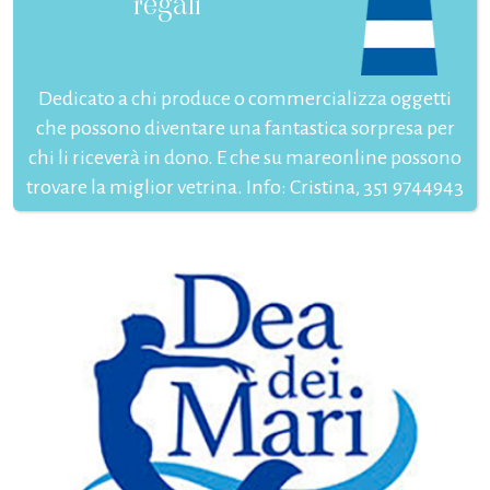
regali
Dedicato a chi produce o commercializza oggetti
che possono diventare una fantastica sorpresa per
chi li riceverà in dono. E che su mareonline possono
trovare la miglior vetrina. Info: Cristina, 351 9744943