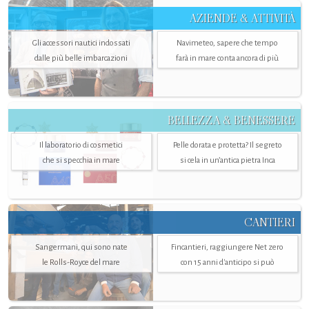
AZIENDE & ATTIVITÀ
Gli accessori nautici indossati
Navimeteo, sapere che tempo
dalle più belle imbarcazioni
farà in mare conta ancora di più
BELLEZZA & BENESSERE
Il laboratorio di cosmetici
Pelle dorata e protetta? Il segreto
che si specchia in mare
si cela in un’antica pietra Inca
CANTIERI
Sangermani, qui sono nate
Fincantieri, raggiungere Net zero
le Rolls-Royce del mare
con 15 anni d'anticipo si può