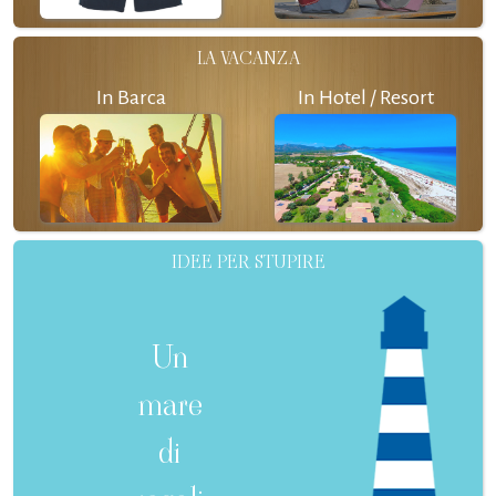
LA VACANZA
In Barca
In Hotel / Resort
IDEE PER STUPIRE
Un
mare
di