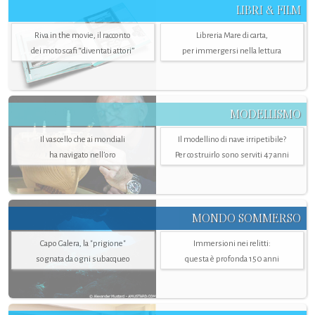
LIBRI & FILM
Riva in the movie, il racconto
Libreria Mare di carta,
dei motoscafi “diventati attori”
per immergersi nella lettura
MODELLISMO
Il vascello che ai mondiali
Il modellino di nave irripetibile?
ha navigato nell’oro
Per costruirlo sono serviti 47 anni
MONDO SOMMERSO
Capo Galera, la "prigione"
Immersioni nei relitti:
sognata da ogni subacqueo
questa è profonda 150 anni