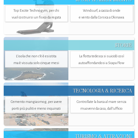
Top Excite Technogym, per chi
Windsurf, a caccia di onde
vuol costruirsi un fisico da regata
e vento dalla Corsica a Okinawa
STORIE
L’isola che non c'è è esistita
La flotta tedesca si suicidò così
ma è vissuta solo cinque mesi
autoaffondandosi a Scapa Flow
TECNOLOGIA & RICERCA
Cemento mangiasmog, per avere
Controllate la barca al mare senza
porti più puliti e meno inquinati
muovervi da casa, dall’ufficio
TURISMO & ATTRAZIONI