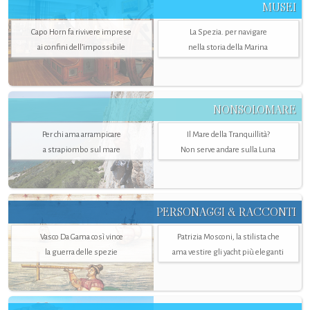
MUSEI
Capo Horn fa rivivere imprese
La Spezia. per navigare
ai confini dell’impossibile
nella storia della Marina
NONSOLOMARE
Per chi ama arrampicare
Il Mare della Tranquillità?
a strapiombo sul mare
Non serve andare sulla Luna
PERSONAGGI & RACCONTI
Vasco Da Gama così vince
Patrizia Mosconi, la stilista che
la guerra delle spezie
ama vestire gli yacht più eleganti