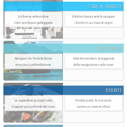
CASE & ARREDI
La libreria-veliero dove
Il lettino barca a vela fa navigare
i libri sembrano galleggiare
i bimbi in un mare di sogni
CROCIERE
Navigare nei fiordi fa fiorire
Stad Amsterdam, la leggenda
emozioni profondissime
della navigazione a vela rivive
EVENTI
Le sagre dove gustare tutto
Fondali puliti, la missione
il sapore più profondo del mare
contro un mare di rifiuti