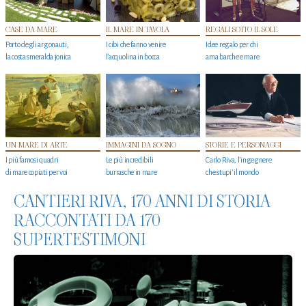
CASE DA MARE
IL MARE IN TAVOLA
REGALI SOTTO IL SOLE
Porto degli argonauti,
I cibi che fanno venire
Idee regalo per chi
la costa smeralda jonica
l’acquolina in bocca
ama barche e mare
UN MARE DI ARTE
IMMAGINI DA SOGNO
STORIE E PERSONAGGI
I più famosi quadri
Le più incredibili
Carlo Riva, l’ingegnere
di mare copiati per voi
burrasche in mare
che stupi' il mondo
CANTIERI RIVA, 170 ANNI DI STORIA
RACCONTATI DA 170
SUPERTESTIMONI