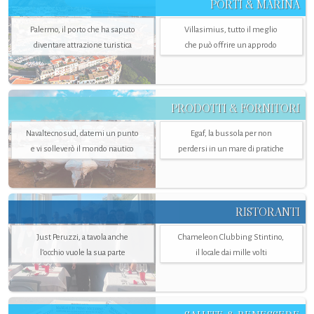
PORTI & MARINA
Palermo, il porto che ha saputo
Villasimius, tutto il meglio
diventare attrazione turistica
che può offrire un approdo
PRODOTTI & FORNITORI
Navaltecnosud, datemi un punto
Egaf, la bussola per non
e vi solleverò il mondo nautico
perdersi in un mare di pratiche
RISTORANTI
Just Peruzzi, a tavola anche
Chameleon Clubbing Stintino,
l’occhio vuole la sua parte
il locale dai mille volti