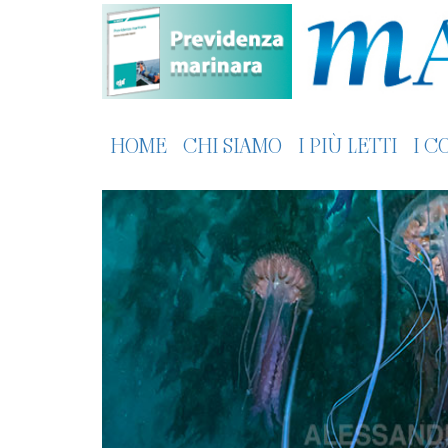
HOME
CHI SIAMO
I PIÙ LETTI
I C