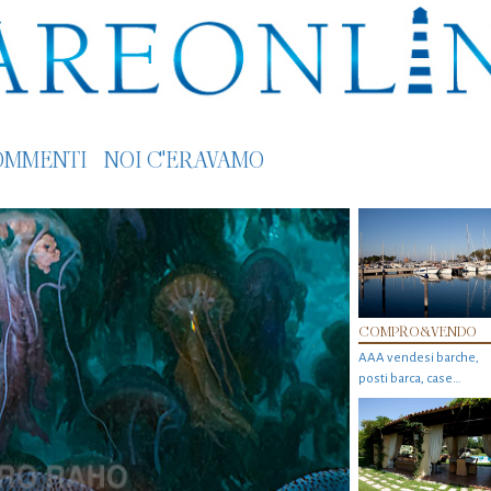
OMMENTI
NOI C'ERAVAMO
COMPRO&VENDO
AAA vendesi barche,
posti barca, case…