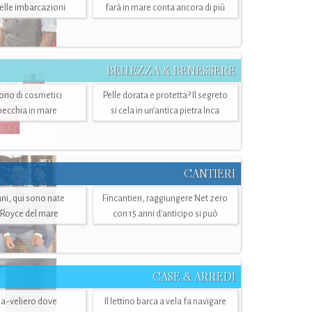
belle imbarcazioni
farà in mare conta ancora di più
BELLEZZA & BENESSERE
torio di cosmetici
Pelle dorata e protetta? Il segreto
specchia in mare
si cela in un’antica pietra Inca
CANTIERI
i, qui sono nate
Fincantieri, raggiungere Net zero
-Royce del mare
con 15 anni d'anticipo si può
CASE & ARREDI
ria-veliero dove
Il lettino barca a vela fa navigare