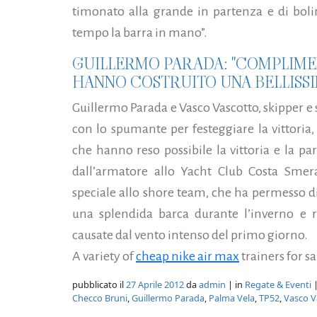
timonato alla grande in partenza e di bol
tempo la barra in mano”.
GUILLERMO PARADA: "COMPLIME
HANNO COSTRUITO UNA BELLISS
Guillermo Parada e Vasco Vascotto, skipper e 
con lo spumante per festeggiare la vittoria,
che hanno reso possibile la vittoria e la pa
dall’armatore allo Yacht Club Costa Smer
speciale allo shore team, che ha permesso di
una splendida barca durante l’inverno e
causate dal vento intenso del primo giorno.
A variety of
cheap nike air max
trainers for sa
pubblicato il
27 Aprile 2012
da
admin
| in
Regate & Eventi
|
Checco Bruni
,
Guillermo Parada
,
Palma Vela
,
TP52
,
Vasco V