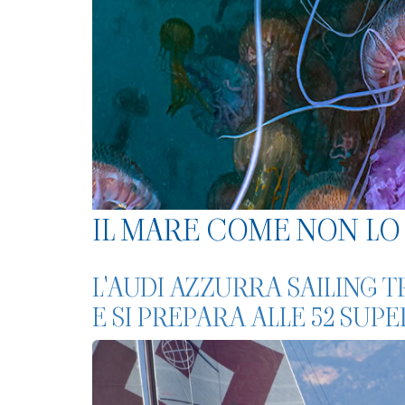
IL MARE COME NON LO 
L'AUDI AZZURRA SAILING 
E SI PREPARA ALLE 52 SUPE