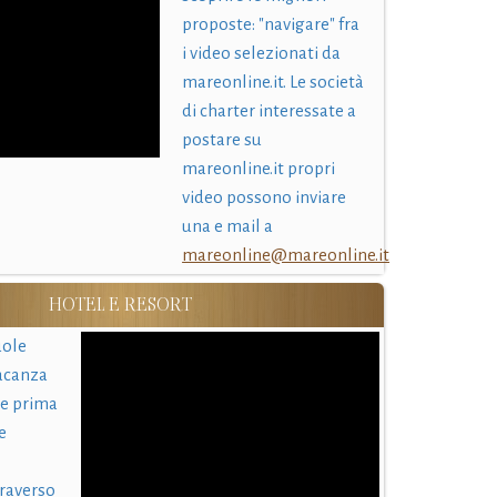
proposte: "navigare" fra
i video selezionati da
mareonline.it. Le società
di charter interessate a
postare su
mareonline.it propri
video possono inviare
una e mail a
mareonline@mareonline.it
HOTEL E RESORT
uole
acanza
 e prima
e
traverso