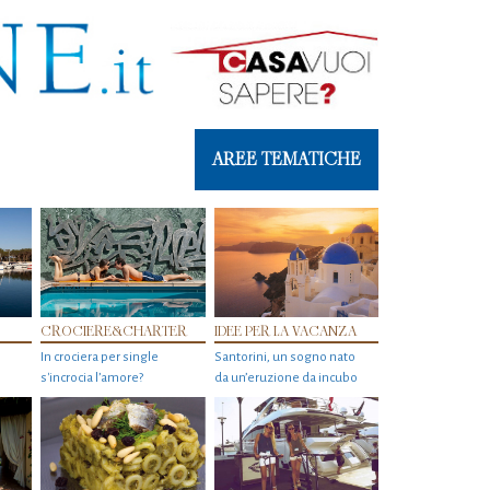
AREE TEMATICHE
CROCIERE&CHARTER
IDEE PER LA VACANZA
In crociera per single
Santorini, un sogno nato
s'incrocia l’amore?
da un’eruzione da incubo