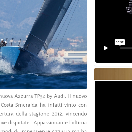
 nuova Azzurra TP52 by Audi. Il nuovo
 Costa Smeralda ha infatti vinto con
ertura della stagione 2012, vincendo
ove disputate. Appassionante l'ultima
 i modi di impensierire Azzurra ma ha