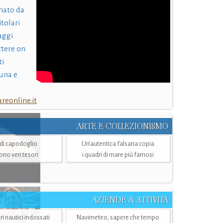
nato da
itolari
laggi
ttere on
ti
una e
eonline.it
ARTE E COLLEZIONISMO
i di capodoglio
Un’autentica falsaria copia
sono veri tesori
i quadri di mare più famosi
AZIENDE & ATTIVITÀ
ri nautici indossati
Navimeteo, sapere che tempo