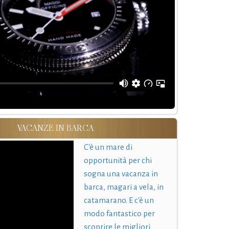
VACANZE IN BARCA
C'è un mare di
opportunità per chi
sogna una vacanza in
barca, magari a vela, in
catamarano. E c'è un
modo fantastico per
scoprire le migliori