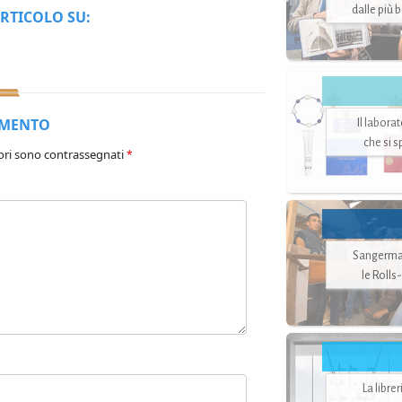
dalle più 
RTICOLO SU:
MMENTO
Il labora
che si 
ori sono contrassegnati
*
Sangerman
le Rolls
La libre