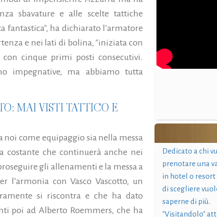
a sbavature e alle scelte tattiche
a fantastica", ha dichiarato l’armatore
tenza e nei lati di bolina, "iniziata con
 con cinque primi posti consecutivi.
no impegnative, ma abbiamo tutta
: MAI VISTI TATTICO E
a noi come equipaggio sia nella messa
Dedicato a chi v
ta costante che continuerà anche nei
prenotare una v
proseguire gli allenamenti e la messa a
in hotel o resort
er l’armonia con Vasco Vascotto, un
di scegliere vuol
aramente si riscontra e che ha dato
saperne di più.
enti poi ad Alberto Roemmers, che ha
"Visitandolo" at