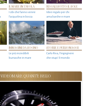
IL MARE IN TAVOLA
REGALI SOTTO IL SOLE
I cibi che fanno venire
Idee regalo per chi
a
l’acquolina in bocca
ama barche e mare
IMMAGINI DA SOGNO
STORIE E PERSONAGGI
Le più incredibili
Carlo Riva, l’ingegnere
burrasche in mare
che stupi' il mondo
VIDEOMARE QUANT'È BELLO