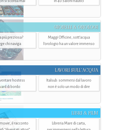
n si scorda mai
in 40 Saloni nautici
GIOIELLI & OROLOGI
ra più preziosa?
Maggi Officine, sott’acqua
ge chi naviga
l'orologio ha un valore immenso
LAVORI SULL’ACQUA
ventare hostess
Italsub: sommersi dal lavoro
ward di bordo
non è solo un modo di dire
LIBRI & FILM
 movie, il racconto
Libreria Mare di carta,
i “diventati attori”
per immergersi nella lettura