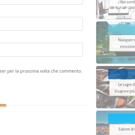
i libri se
Navigare ne
emozion
wser per la prossima volta che commento.
Le sagre 
il sapore pi
Salone di