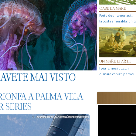
CASE DA MARE
Porto degli argonauti,
la costa smeralda jonic
UN MARE DI ARTE
I più famosi quadri
AVETE MAI VISTO
di mare copiati per voi
TRIONFA A PALMA VELA
R SERIES