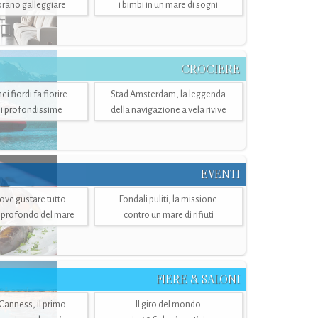
mbrano galleggiare
i bimbi in un mare di sogni
CROCIERE
i fiordi fa fiorire
Stad Amsterdam, la leggenda
i profondissime
della navigazione a vela rivive
EVENTI
dove gustare tutto
Fondali puliti, la missione
ù profondo del mare
contro un mare di rifiuti
FIERE & SALONI
 Canness, il primo
Il giro del mondo