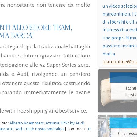
ina nonostante non tenesse da molto
un video selezio
mareonline.it. I t
di alberghi e vil
NTI ALLO SHORE TEAM,
interessati a me
IMA BARCA"
line propri filma
possono inviare 
stratega, dopo la tradizionale battaglia
mail a
 hanno voluto ringraziare tutti coloro
mareonline@mar
rtecipazione alle 52 Super Series 2012:
alda e Audi, rivolgendo un pensiero
 ottenere questo risultato, costruendo
I dent
 riparando immediatamente le avarie
incisi 
le with free shipping and best service.
 tag:
Alberto Roemmers
,
Azzurra TP52 by Audi
,
ascotto
,
Yacht Club Costa Smeralda
| commenti:
0
Gli accesso