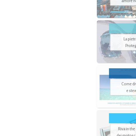
amore no
La piet
Proteg
Come di
e ste
Riva in the
dei motoscaf