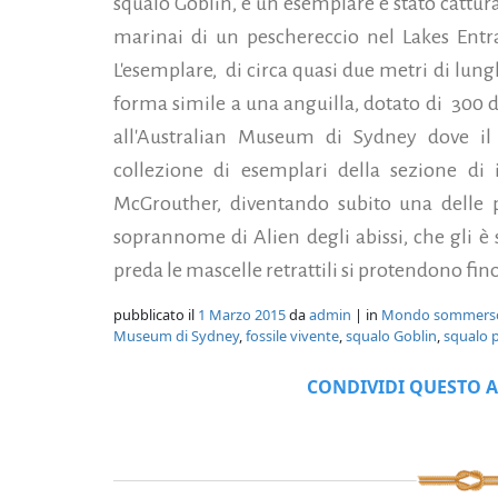
squalo Goblin, e un esemplare è stato cattura
marinai di un peschereccio nel Lakes Entran
L'esemplare,
di circa quasi due metri di lun
forma simile a una anguilla, dotato di
300 d
all'Australian Museum di Sydney dove il 
collezione di esemplari della sezione di i
McGrouther, diventando subito una delle p
soprannome di Alien degli abissi, che gli è 
preda le mascelle retrattili si protendono fi
pubblicato il
1 Marzo 2015
da
admin
| in
Mondo sommers
Museum di Sydney
,
fossile vivente
,
squalo Goblin
,
squalo p
CONDIVIDI QUESTO A