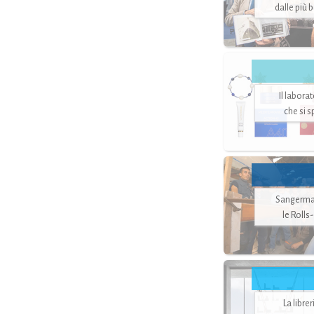
dalle più 
Il labora
che si 
Sangerman
le Rolls
La libre