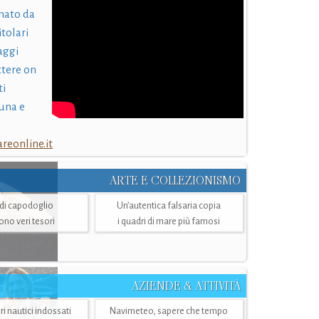
nato da
itolari
laggi
ttere on
ti
una e
eonline.it
ARTE E COLLEZIONISMO
i di capodoglio
Un’autentica falsaria copia
sono veri tesori
i quadri di mare più famosi
AZIENDE & ATTIVITÀ
ri nautici indossati
Navimeteo, sapere che tempo