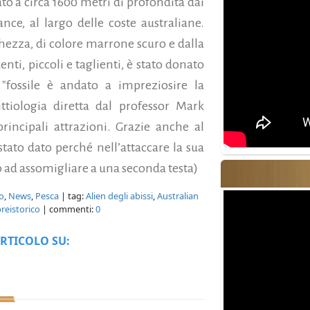
to a circa 1600 metri di profondità dai
ce, al largo delle coste australiane.
ghezza, di colore marrone scuro e dalla
enti, piccoli e taglienti, è stato donato
"fossile è andato a impreziosire la
ttiologia diretta dal professor Mark
rincipali attrazioni.
Grazie anche al
stato dato perché nell’attaccare la sua
no ad assomigliare a una seconda testa)
o
,
News
,
Pesca
| tag:
Alien degli abissi
,
Australian
reistorico
| commenti:
0
RTICOLO SU: