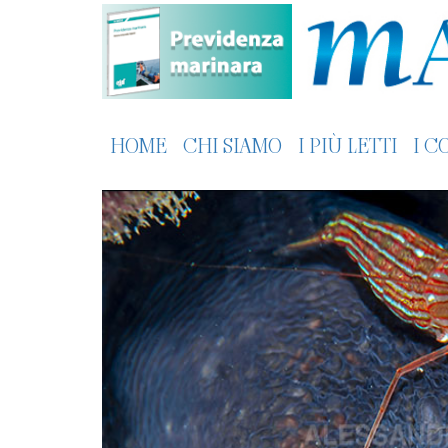
HOME
CHI SIAMO
I PIÙ LETTI
I C