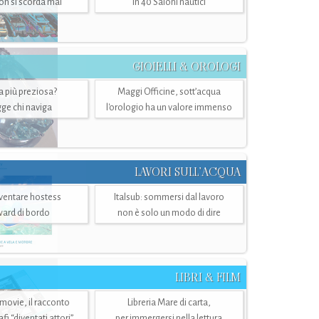
n si scorda mai
in 40 Saloni nautici
GIOIELLI & OROLOGI
ra più preziosa?
Maggi Officine, sott’acqua
ge chi naviga
l'orologio ha un valore immenso
LAVORI SULL’ACQUA
ventare hostess
Italsub: sommersi dal lavoro
ward di bordo
non è solo un modo di dire
LIBRI & FILM
 movie, il racconto
Libreria Mare di carta,
i “diventati attori”
per immergersi nella lettura