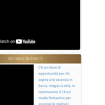
VACANZE IN BARCA
C'è un mare di
opportunità per chi
sogna una vacanza in
barca, magari a vela, in
catamarano. E c'è un
modo fantastico per
scoprire le migliori