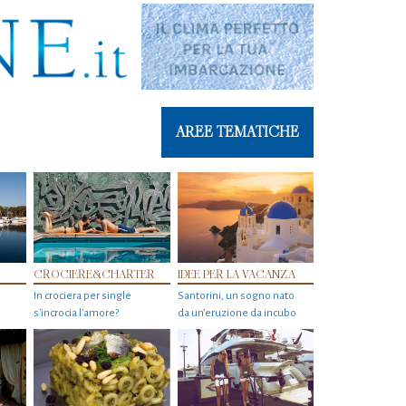
AREE TEMATICHE
CROCIERE&CHARTER
IDEE PER LA VACANZA
In crociera per single
Santorini, un sogno nato
s'incrocia l’amore?
da un’eruzione da incubo