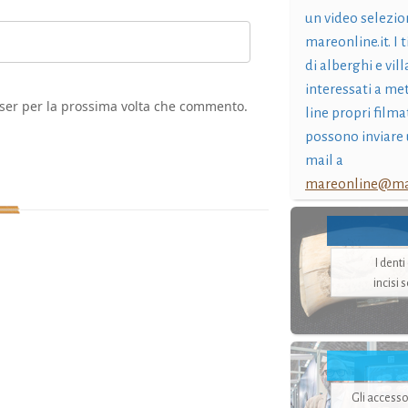
un video selezio
mareonline.it. I t
di alberghi e vil
interessati a me
wser per la prossima volta che commento.
line propri filma
possono inviare 
mail a
mareonline@mar
I dent
incisi 
Gli accesso