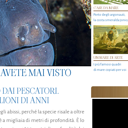
CASE DA MARE
Porto degli argonauti,
la costa smeralda jonic
UN MARE DI ARTE
I più famosi quadri
AVETE MAI VISTO
di mare copiati per voi
O DAI PESCATORI.
IONI DI ANNI
i abissi, perché la specie risale a oltre
è a migliaia di metri di profondità. È lo