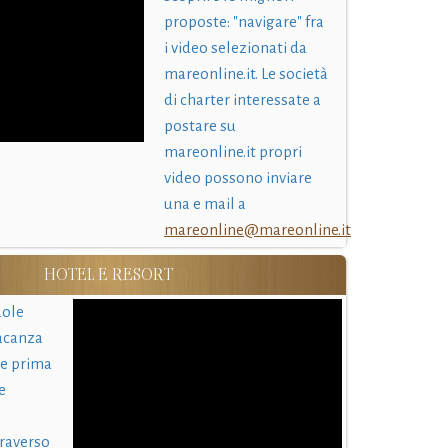
proposte: "navigare" fra
i video selezionati da
mareonline.it. Le società
di charter interessate a
postare su
mareonline.it propri
video possono inviare
una e mail a
mareonline@mareonline.it
HOTEL E RESORT
uole
acanza
 e prima
e
traverso