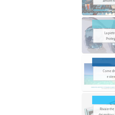
amore no
La piet
Proteg
Come di
e ste
Riva in the
dei motoscaf