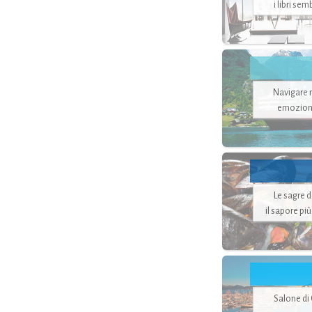
i libri se
Navigare ne
emozion
Le sagre 
il sapore pi
Salone di