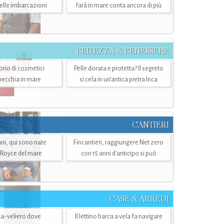
belle imbarcazioni
farà in mare conta ancora di più
BELLEZZA & BENESSERE
torio di cosmetici
Pelle dorata e protetta? Il segreto
specchia in mare
si cela in un’antica pietra Inca
CANTIERI
i, qui sono nate
Fincantieri, raggiungere Net zero
-Royce del mare
con 15 anni d'anticipo si può
CASE & ARREDI
ria-veliero dove
Il lettino barca a vela fa navigare