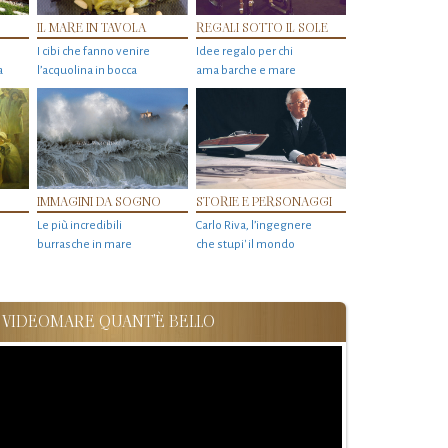
IL MARE IN TAVOLA
REGALI SOTTO IL SOLE
I cibi che fanno venire
Idee regalo per chi
a
l’acquolina in bocca
ama barche e mare
IMMAGINI DA SOGNO
STORIE E PERSONAGGI
Le più incredibili
Carlo Riva, l’ingegnere
burrasche in mare
che stupi' il mondo
VIDEOMARE QUANT'È BELLO