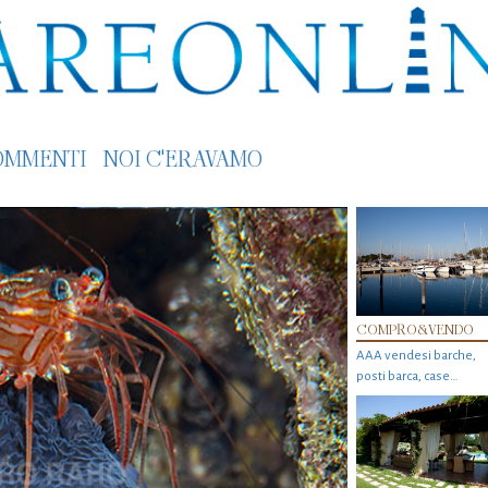
OMMENTI
NOI C'ERAVAMO
COMPRO&VENDO
AAA vendesi barche,
posti barca, case…