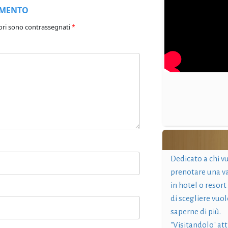
MMENTO
ori sono contrassegnati
*
Dedicato a chi v
prenotare una v
in hotel o resort
di scegliere vuol
saperne di più.
"Visitandolo" at