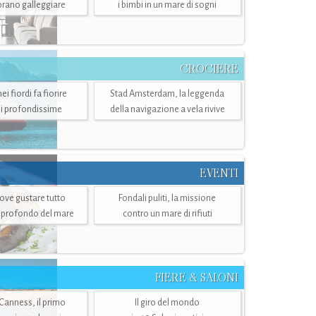
mbrano galleggiare
i bimbi in un mare di sogni
CROCIERE
i fiordi fa fiorire
Stad Amsterdam, la leggenda
i profondissime
della navigazione a vela rivive
EVENTI
dove gustare tutto
Fondali puliti, la missione
ù profondo del mare
contro un mare di rifiuti
FIERE & SALONI
 Canness, il primo
Il giro del mondo