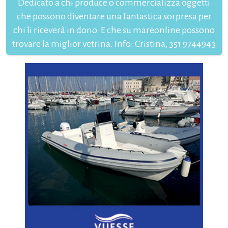
Dedicato a chi produce o commercializza oggetti
che possono diventare una fantastica sorpresa per
chi li riceverà in dono. E che su mareonline possono
trovare la miglior vetrina. Info: Cristina, 351 9744943