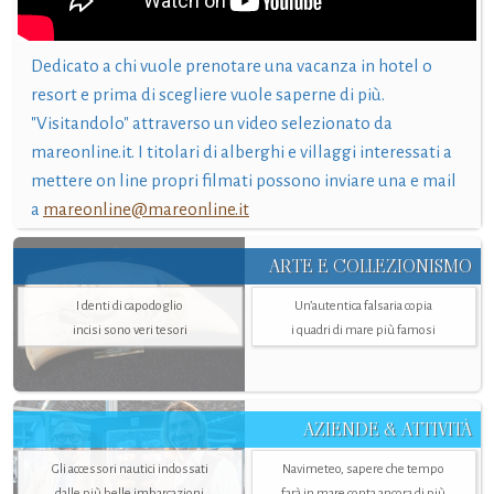
Dedicato a chi vuole prenotare una vacanza in hotel o
resort e prima di scegliere vuole saperne di più.
"Visitandolo" attraverso un video selezionato da
mareonline.it. I titolari di alberghi e villaggi interessati a
mettere on line propri filmati possono inviare una e mail
a
mareonline@mareonline.it
ARTE E COLLEZIONISMO
I denti di capodoglio
Un’autentica falsaria copia
incisi sono veri tesori
i quadri di mare più famosi
AZIENDE & ATTIVITÀ
Gli accessori nautici indossati
Navimeteo, sapere che tempo
dalle più belle imbarcazioni
farà in mare conta ancora di più