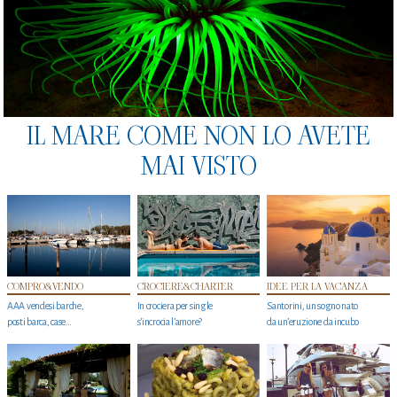
IL MARE COME NON LO AVETE
MAI VISTO
COMPRO&VENDO
CROCIERE&CHARTER
IDEE PER LA VACANZA
AAA vendesi barche,
In crociera per single
Santorini, un sogno nato
posti barca, case…
s'incrocia l’amore?
da un’eruzione da incubo