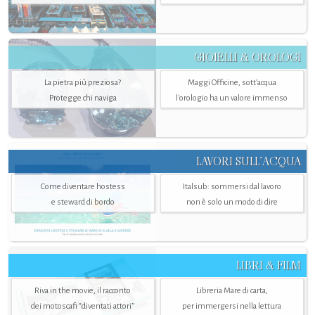
GIOIELLI & OROLOGI
La pietra più preziosa?
Maggi Officine, sott’acqua
Protegge chi naviga
l'orologio ha un valore immenso
LAVORI SULL’ACQUA
Come diventare hostess
Italsub: sommersi dal lavoro
e steward di bordo
non è solo un modo di dire
LIBRI & FILM
Riva in the movie, il racconto
Libreria Mare di carta,
dei motoscafi “diventati attori”
per immergersi nella lettura