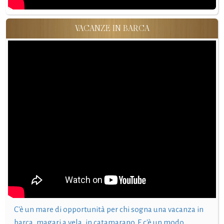
VACANZE IN BARCA
C'è un mare di opportunità per chi sogna una vacanza in
barca, magari a vela, in catamarano. E c'è un modo