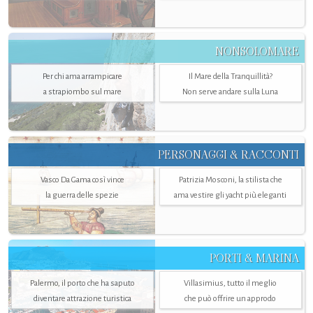
NONSOLOMARE
Per chi ama arrampicare
Il Mare della Tranquillità?
a strapiombo sul mare
Non serve andare sulla Luna
PERSONAGGI & RACCONTI
Vasco Da Gama così vince
Patrizia Mosconi, la stilista che
la guerra delle spezie
ama vestire gli yacht più eleganti
PORTI & MARINA
Palermo, il porto che ha saputo
Villasimius, tutto il meglio
diventare attrazione turistica
che può offrire un approdo