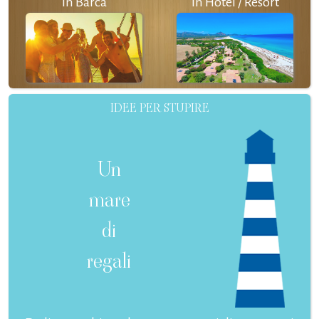
In Barca
In Hotel / Resort
IDEE PER STUPIRE
Un
mare
di
regali