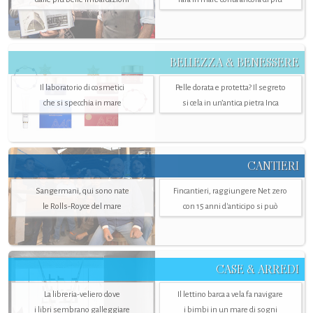
BELLEZZA & BENESSERE
Il laboratorio di cosmetici
Pelle dorata e protetta? Il segreto
che si specchia in mare
si cela in un’antica pietra Inca
CANTIERI
Sangermani, qui sono nate
Fincantieri, raggiungere Net zero
le Rolls-Royce del mare
con 15 anni d'anticipo si può
CASE & ARREDI
La libreria-veliero dove
Il lettino barca a vela fa navigare
i libri sembrano galleggiare
i bimbi in un mare di sogni