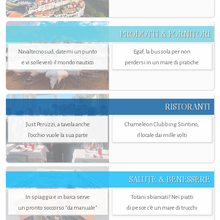
PRODOTTI & FORNITORI
Navaltecnosud, datemi un punto
Egaf, la bussola per non
e vi solleverò il mondo nautico
perdersi in un mare di pratiche
RISTORANTI
Just Peruzzi, a tavola anche
Chameleon Clubbing Stintino,
l’occhio vuole la sua parte
il locale dai mille volti
SALUTE & BENESSERE
In spiaggia e in barca serve
Totani sbiancati? Nei piatti
un pronto soccorso "da manuale"
di pesce c'è un mare di trucchi