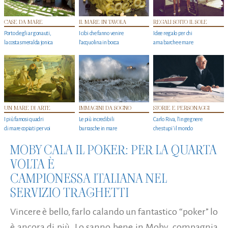
CASE DA MARE
IL MARE IN TAVOLA
REGALI SOTTO IL SOLE
Porto degli argonauti,
I cibi che fanno venire
Idee regalo per chi
la costa smeralda jonica
l’acquolina in bocca
ama barche e mare
UN MARE DI ARTE
IMMAGINI DA SOGNO
STORIE E PERSONAGGI
I più famosi quadri
Le più incredibili
Carlo Riva, l’ingegnere
di mare copiati per voi
burrasche in mare
che stupi' il mondo
MOBY CALA IL POKER: PER LA QUARTA
VOLTA È
CAMPIONESSA ITALIANA NEL
SERVIZIO TRAGHETTI
Vincere è bello, farlo calando un fantastico “poker” lo
è ancora di più. Lo sanno bene in Moby, compagnia