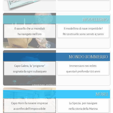
MODELLISMO
Il vascello che ai mondiali
Il modellino di nave irripetibile?
ha navigato nell’oro
Per costruirlo sono serviti 47 anni
MONDO SOMMERSO
Capo Galera, la "prigione"
Immersioni nei relitti:
sognata da ogni subacqueo
questa è profonda 150 anni
MUSEI
Capo Horn fa rivivere imprese
La Spezia. per navigare
ai confini dell’impossibile
nella storia della Marina