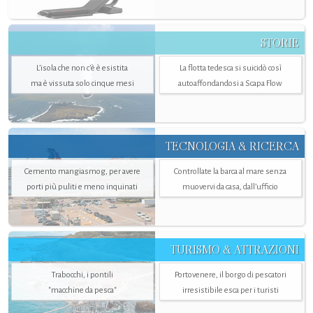
STORIE
L’isola che non c'è è esistita
La flotta tedesca si suicidò così
ma è vissuta solo cinque mesi
autoaffondandosi a Scapa Flow
TECNOLOGIA & RICERCA
Cemento mangiasmog, per avere
Controllate la barca al mare senza
porti più puliti e meno inquinati
muovervi da casa, dall’ufficio
TURISMO & ATTRAZIONI
Trabocchi, i pontili
Portovenere, il borgo di pescatori
"macchine da pesca"
irresistibile esca per i turisti