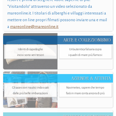
"Visitandolo" attraverso un video selezionato da
mareonline.it. I titolari di alberghi e villaggi interessati a
mettere on line propri filmati possono inviare una e mail
a
mareonline@mareonline.it
ARTE E COLLEZIONISMO
I denti di capodoglio
Un’autentica falsaria copia
incisi sono veri tesori
i quadri di mare più famosi
AZIENDE & ATTIVITÀ
Gli accessori nautici indossati
Navimeteo, sapere che tempo
dalle più belle imbarcazioni
farà in mare conta ancora di più