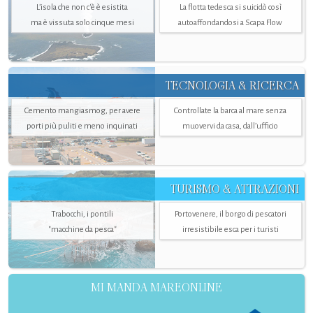
L’isola che non c'è è esistita
La flotta tedesca si suicidò così
ma è vissuta solo cinque mesi
autoaffondandosi a Scapa Flow
TECNOLOGIA & RICERCA
Cemento mangiasmog, per avere
Controllate la barca al mare senza
porti più puliti e meno inquinati
muovervi da casa, dall’ufficio
TURISMO & ATTRAZIONI
Trabocchi, i pontili
Portovenere, il borgo di pescatori
"macchine da pesca"
irresistibile esca per i turisti
MI MANDA MAREONLINE