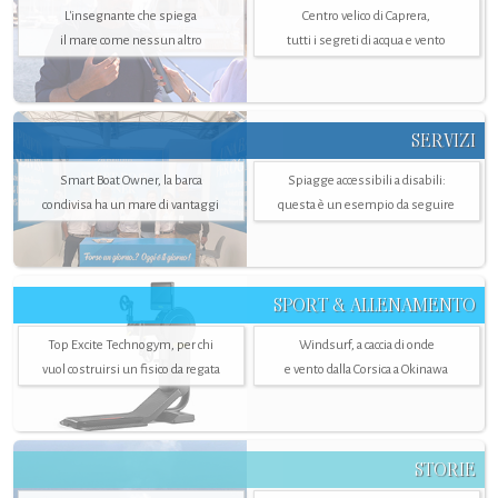
L'insegnante che spiega
Centro velico di Caprera,
il mare come nessun altro
tutti i segreti di acqua e vento
SERVIZI
Smart Boat Owner, la barca
Spiagge accessibili a disabili:
condivisa ha un mare di vantaggi
questa è un esempio da seguire
SPORT & ALLENAMENTO
Top Excite Technogym, per chi
Windsurf, a caccia di onde
vuol costruirsi un fisico da regata
e vento dalla Corsica a Okinawa
STORIE