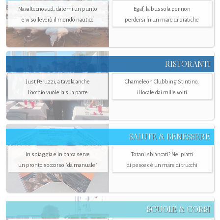
Navaltecnosud, datemi un punto
Egaf, la bussola per non
e vi solleverò il mondo nautico
perdersi in un mare di pratiche
RISTORANTI
Just Peruzzi, a tavola anche
Chameleon Clubbing Stintino,
l’occhio vuole la sua parte
il locale dai mille volti
SALUTE & BENESSERE
In spiaggia e in barca serve
Totani sbiancati? Nei piatti
un pronto soccorso "da manuale"
di pesce c'è un mare di trucchi
SCUOLE & CORSI