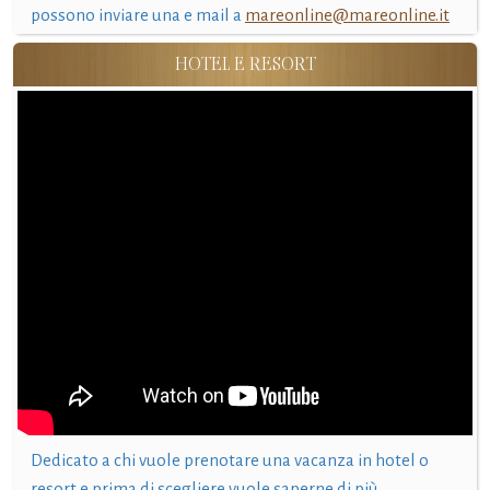
possono inviare una e mail a
mareonline@mareonline.it
HOTEL E RESORT
Dedicato a chi vuole prenotare una vacanza in hotel o
resort e prima di scegliere vuole saperne di più.