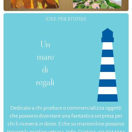
IDEE PER STUPIRE
Un
mare
di
regali
Dedicato a chi produce o commercializza oggetti
che possono diventare una fantastica sorpresa per
chi li riceverà in dono. E che su mareonline possono
trovare la miglior vetrina. Info: Cristina, 351 9744943