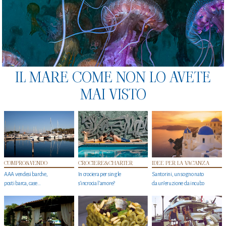
IL MARE COME NON LO AVETE
MAI VISTO
COMPRO&VENDO
CROCIERE&CHARTER
IDEE PER LA VACANZA
AAA vendesi barche,
In crociera per single
Santorini, un sogno nato
posti barca, case…
s'incrocia l’amore?
da un’eruzione da incubo