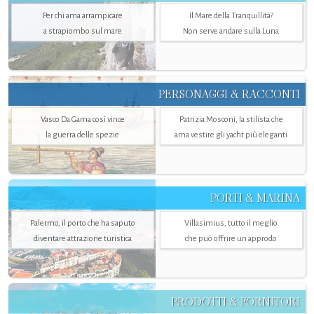
Per chi ama arrampicare
Il Mare della Tranquillità?
a strapiombo sul mare
Non serve andare sulla Luna
PERSONAGGI & RACCONTI
Vasco Da Gama così vince
Patrizia Mosconi, la stilista che
la guerra delle spezie
ama vestire gli yacht più eleganti
PORTI & MARINA
Palermo, il porto che ha saputo
Villasimius, tutto il meglio
diventare attrazione turistica
che può offrire un approdo
PRODOTTI & FORNITORI