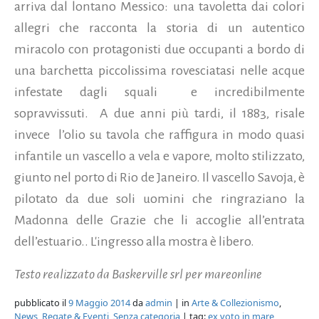
arriva dal lontano Messico: una tavoletta dai colori
allegri che racconta la storia di un autentico
miracolo con protagonisti due occupanti a bordo di
una barchetta piccolissima rovesciatasi nelle acque
infestate dagli squali e incredibilmente
sopravvissuti. A due anni più tardi, il 1883, risale
invece l’olio su tavola che raffigura in modo quasi
infantile un vascello a vela e vapore, molto stilizzato,
giunto nel porto di Rio de Janeiro. Il vascello Savoja, è
pilotato da due soli uomini che ringraziano la
Madonna delle Grazie che li accoglie all’entrata
dell’estuario.. L'ingresso alla mostra è libero.
Testo realizzato da Baskerville srl per mareonline
pubblicato il
9 Maggio 2014
da
admin
| in
Arte & Collezionismo
,
News
,
Regate & Eventi
,
Senza categoria
| tag:
ex voto in mare
,