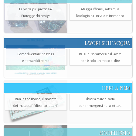
La pietra più preziosa?
Maggi Officine, sott’acqua
Protegge chi naviga
l'orologio ha un valore immenso
LAVORI SULL’ACQUA
Come diventare hostess
Italsub: sommersi dal lavoro
e steward di bordo
non è solo un modo di dire
LIBRI & FILM
Riva in the movie, il racconto
Libreria Mare di carta,
dei motoscafi “diventati attori”
per immergersi nella lettura
MODELLISMO