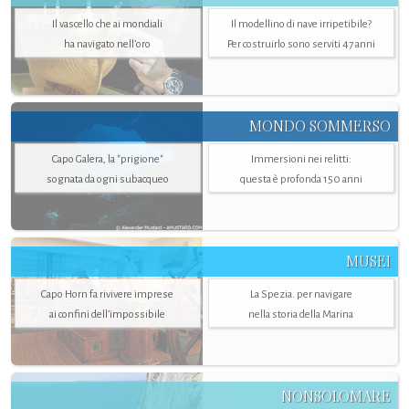
Il vascello che ai mondiali
Il modellino di nave irripetibile?
ha navigato nell’oro
Per costruirlo sono serviti 47 anni
MONDO SOMMERSO
Capo Galera, la "prigione"
Immersioni nei relitti:
sognata da ogni subacqueo
questa è profonda 150 anni
MUSEI
Capo Horn fa rivivere imprese
La Spezia. per navigare
ai confini dell’impossibile
nella storia della Marina
NONSOLOMARE