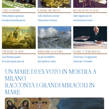
CASE DA MARE
IL MARE IN TAVOLA
REGALI SOTTO IL SOLE
Porto degli argonauti,
I cibi che fanno venire
Idee regalo per chi
la costa smeralda jonica
l’acquolina in bocca
ama barche e mare
UN MARE DI ARTE
IMMAGINI DA SOGNO
STORIE E PERSONAGGI
I più famosi quadri
Le più incredibili
Carlo Riva, l’ingegnere
di mare copiati per voi
burrasche in mare
che stupi' il mondo
UN MARE DI EX VOTO IN MOSTRA A
MILANO
RACCONTA I GRANDI MIRACOLI IN
MARE