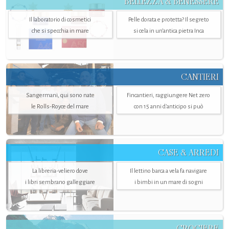
BELLEZZA & BENESSERE
Il laboratorio di cosmetici
Pelle dorata e protetta? Il segreto
che si specchia in mare
si cela in un’antica pietra Inca
CANTIERI
Sangermani, qui sono nate
Fincantieri, raggiungere Net zero
le Rolls-Royce del mare
con 15 anni d'anticipo si può
CASE & ARREDI
La libreria-veliero dove
Il lettino barca a vela fa navigare
i libri sembrano galleggiare
i bimbi in un mare di sogni
CROCIERE