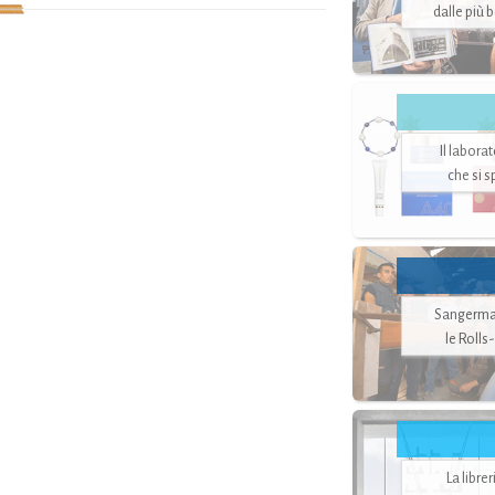
dalle più 
Il labora
che si 
Sangerman
le Rolls
La libre