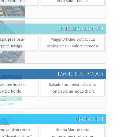
n si scorda mai
in 40 Saloni nautici
GIOIELLI & OROLOGI
ra più preziosa?
Maggi Officine, sott’acqua
ge chi naviga
l'orologio ha un valore immenso
LAVORI SULL’ACQUA
ventare hostess
Italsub: sommersi dal lavoro
ward di bordo
non è solo un modo di dire
LIBRI & FILM
 movie, il racconto
Libreria Mare di carta,
i “diventati attori”
per immergersi nella lettura