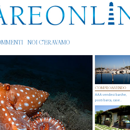
OMMENTI
NOI C'ERAVAMO
COMPRO&VENDO
AAA vendesi barche,
posti barca, case…