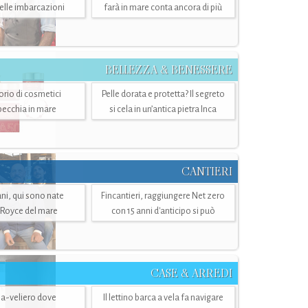
belle imbarcazioni
farà in mare conta ancora di più
BELLEZZA & BENESSERE
torio di cosmetici
Pelle dorata e protetta? Il segreto
specchia in mare
si cela in un’antica pietra Inca
CANTIERI
i, qui sono nate
Fincantieri, raggiungere Net zero
-Royce del mare
con 15 anni d'anticipo si può
CASE & ARREDI
ria-veliero dove
Il lettino barca a vela fa navigare