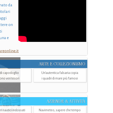
nato da
itolari
laggi
ttere on
ti
una e
eonline.it
ARTE E COLLEZIONISMO
i di capodoglio
Un’autentica falsaria copia
sono veri tesori
i quadri di mare più famosi
AZIENDE & ATTIVITÀ
ri nautici indossati
Navimeteo, sapere che tempo