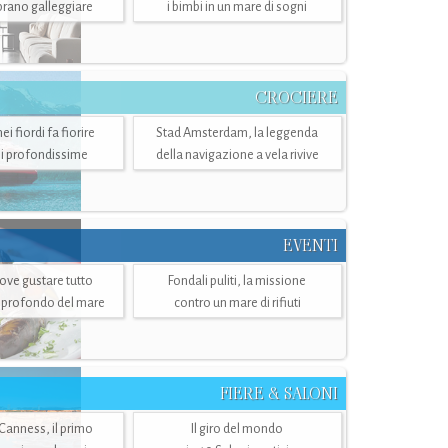
mbrano galleggiare
i bimbi in un mare di sogni
CROCIERE
i fiordi fa fiorire
Stad Amsterdam, la leggenda
i profondissime
della navigazione a vela rivive
EVENTI
dove gustare tutto
Fondali puliti, la missione
ù profondo del mare
contro un mare di rifiuti
FIERE & SALONI
 Canness, il primo
Il giro del mondo