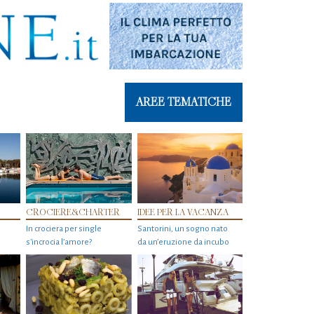
AREE TEMATICHE
CROCIERE&CHARTER
IDEE PER LA VACANZA
In crociera per single
Santorini, un sogno nato
s'incrocia l’amore?
da un’eruzione da incubo