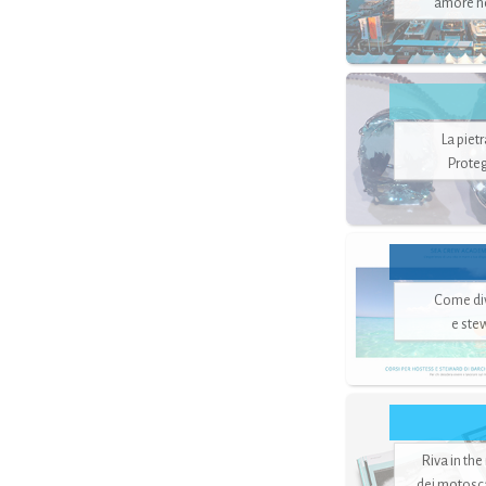
amore no
La piet
Proteg
Come di
e ste
Riva in the
dei motoscaf