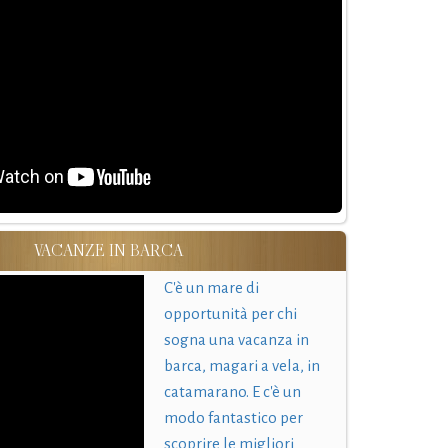
VACANZE IN BARCA
C'è un mare di
opportunità per chi
sogna una vacanza in
barca, magari a vela, in
catamarano. E c'è un
modo fantastico per
scoprire le migliori