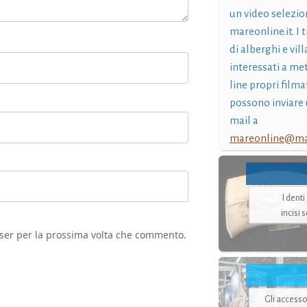
un video selezio
mareonline.it. I t
di alberghi e vil
interessati a me
line propri filma
possono inviare 
mail a
mareonline@mar
I dent
incisi 
wser per la prossima volta che commento.
Gli accesso