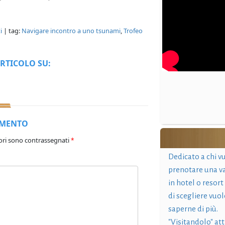
i
| tag:
Navigare incontro a uno tsunami
,
Trofeo
RTICOLO SU:
MMENTO
ori sono contrassegnati
*
Dedicato a chi v
prenotare una v
in hotel o resort
di scegliere vuol
saperne di più.
"Visitandolo" at