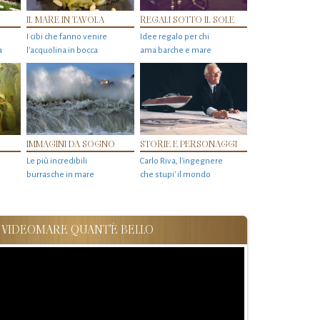
IL MARE IN TAVOLA
REGALI SOTTO IL SOLE
I cibi che fanno venire
Idee regalo per chi
a
l’acquolina in bocca
ama barche e mare
IMMAGINI DA SOGNO
STORIE E PERSONAGGI
Le più incredibili
Carlo Riva, l’ingegnere
burrasche in mare
che stupi' il mondo
VIDEOMARE QUANT'È BELLO