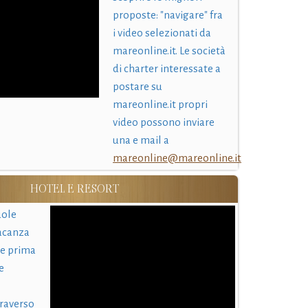
proposte: "navigare" fra
i video selezionati da
mareonline.it. Le società
di charter interessate a
postare su
mareonline.it propri
video possono inviare
una e mail a
mareonline@mareonline.it
HOTEL E RESORT
uole
acanza
 e prima
e
traverso