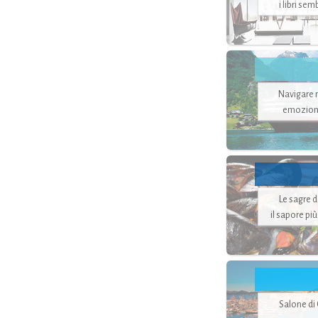
i libri se
Navigare ne
emozion
Le sagre 
il sapore pi
Salone di