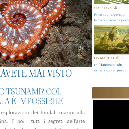
CASE DA MARE
Porto degli argonauti,
la costa smeralda jonic
UN MARE DI ARTE
I più famosi quadri
AVETE MAI VISTO
di mare copiati per voi
O TSUNAMI? COL
A È IMPOSSIBILE
esplorazioni dei fondali marini alla
ina. E poi
tutti i segreti dell'arte