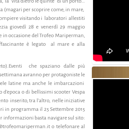
a,
la "vita dietro le quinte" di un porto…
ua (magari per scoprire come, in mare,
compiere visitando i
laboratori
allestiti
ezia giovedì 28 e venerdì 29 maggio
e in occasione del Trofeo Mariperman,
fascinante è legato
al mare e alla
to).
Eventi
che spaziano dalle più
e settimana avranno per protagoniste le
e vele latine ma anche le imbarcazioni
o d'epoca o di bellissimi scooter Vespa
ento
inserito, tra l'altro,
nelle iniziative
ori in programma il 25 Settembre 2015
er informazioni basta navigare sul sito:
@trofeomariperman.it o telefonare al