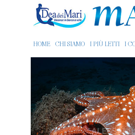
HOME
CHI SIAMO
I PIÙ LETTI
I C