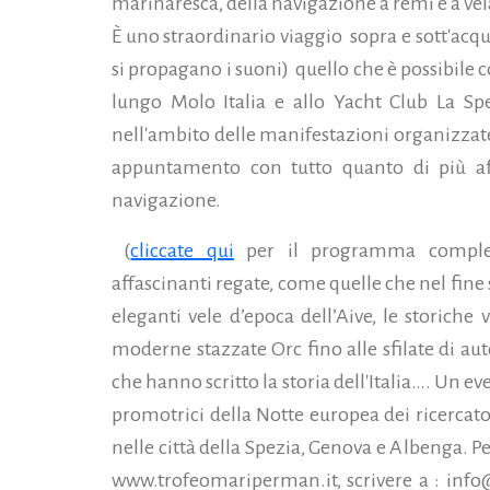
marinaresca, della navigazione a remi e a vel
È uno straordinario viaggio
sopra e sott'acq
si propagano i suoni)
quello che è possibile 
lungo Molo Italia e allo Yacht Club La Sp
nell'ambito delle manifestazioni organizzat
appuntamento con tutto quanto di più af
navigazione.
(
cliccate qui
per il programma comple
affascinanti regate, come quelle che nel fin
eleganti vele d’epoca dell’Aive, le storich
moderne stazzate Orc fino alle sfilate di aut
che hanno scritto la storia dell'Italia….
Un ev
promotrici della Notte europea dei ricercat
nelle città della Spezia, Genova e Albenga. P
www.trofeomariperman.it, scrivere a : info