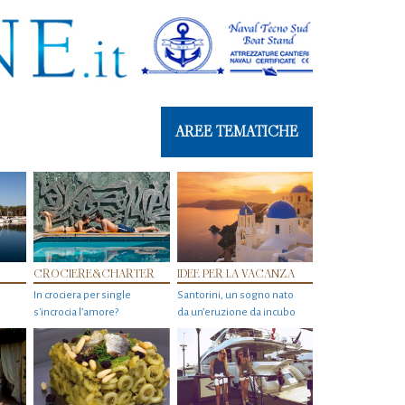
AREE TEMATICHE
CROCIERE&CHARTER
IDEE PER LA VACANZA
In crociera per single
Santorini, un sogno nato
s'incrocia l’amore?
da un’eruzione da incubo