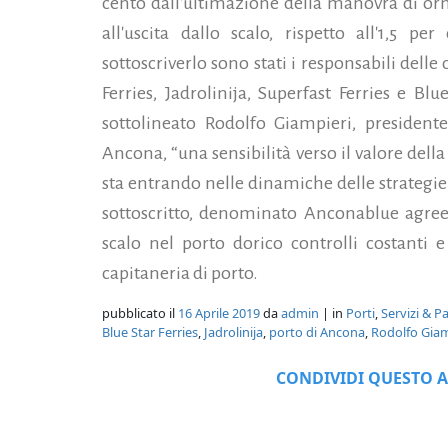
cento dall'ultimazione della manovra di orm
all'uscita dallo scalo, rispetto all'1,5 pe
sottoscriverlo sono stati i responsabili del
Ferries, Jadrolinija, Superfast Ferries e B
sottolineato Rodolfo Giampieri, presidente
Ancona, “una sensibilità verso il valore della
sta entrando nelle dinamiche delle strategie
sottoscritto, denominato Anconablue agree
scalo nel porto dorico controlli costanti 
capitaneria di porto.
pubblicato il
16 Aprile 2019
da
admin
| in
Porti
,
Servizi & P
Blue Star Ferries
,
Jadrolinija
,
porto di Ancona
,
Rodolfo Giam
CONDIVIDI QUESTO A