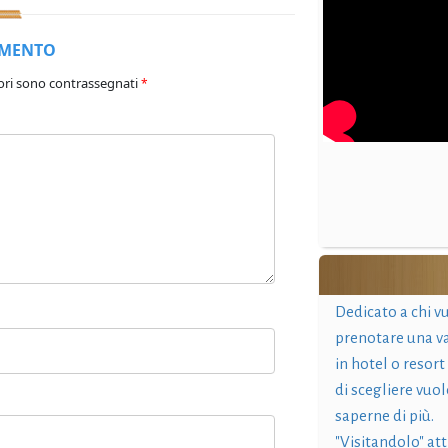
MMENTO
ori sono contrassegnati
*
Dedicato a chi v
prenotare una v
in hotel o resort
di scegliere vuol
saperne di più.
"Visitandolo" at