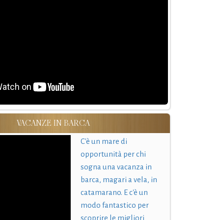
VACANZE IN BARCA
C'è un mare di
opportunità per chi
sogna una vacanza in
barca, magari a vela, in
catamarano. E c'è un
modo fantastico per
scoprire le migliori