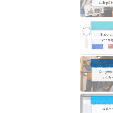
dalle più 
Il labora
che si 
Sangerman
le Rolls
La libre