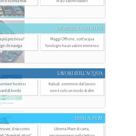
n si scorda mai
in 40 Saloni nautici
GIOIELLI & OROLOGI
ra più preziosa?
Maggi Officine, sott’acqua
ge chi naviga
l'orologio ha un valore immenso
LAVORI SULL’ACQUA
ventare hostess
Italsub: sommersi dal lavoro
ward di bordo
non è solo un modo di dire
LIBRI & FILM
 movie, il racconto
Libreria Mare di carta,
i “diventati attori”
per immergersi nella lettura