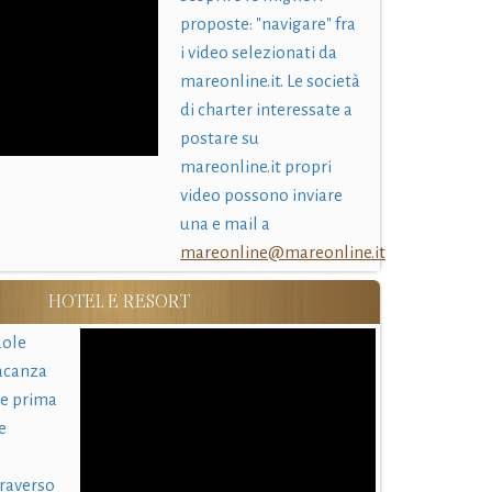
proposte: "navigare" fra
i video selezionati da
mareonline.it. Le società
di charter interessate a
postare su
mareonline.it propri
video possono inviare
una e mail a
mareonline@mareonline.it
HOTEL E RESORT
uole
acanza
 e prima
e
traverso