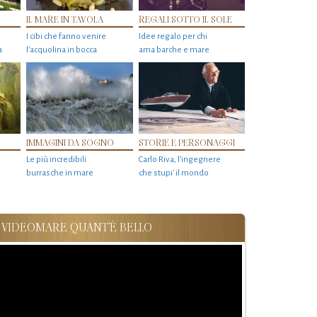
IL MARE IN TAVOLA
REGALI SOTTO IL SOLE
I cibi che fanno venire
Idee regalo per chi
a
l’acquolina in bocca
ama barche e mare
IMMAGINI DA SOGNO
STORIE E PERSONAGGI
Le più incredibili
Carlo Riva, l’ingegnere
burrasche in mare
che stupi' il mondo
VIDEOMARE QUANT'È BELLO