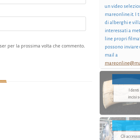
un video selezio
mareonline.it. I t
di alberghi e vil
interessati a me
line propri filma
wser per la prossima volta che commento.
possono inviare 
mail a
mareonline@mar
I dent
incisi 
Gli accesso