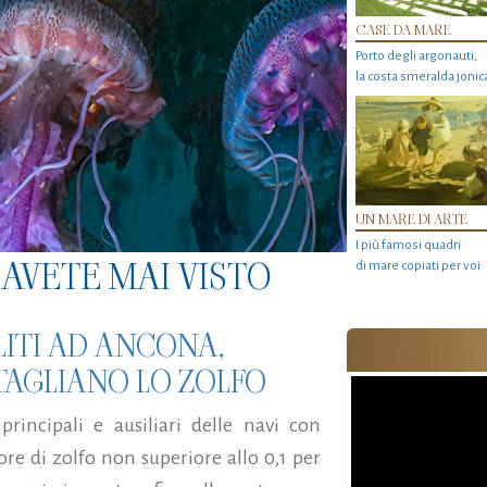
CASE DA MARE
Porto degli argonauti,
la costa smeralda jonic
UN MARE DI ARTE
I più famosi quadri
AVETE MAI VISTO
di mare copiati per voi
ITI AD ANCONA,
TAGLIANO LO ZOLFO
incipali e ausiliari delle navi con
e di zolfo non superiore allo 0,1 per