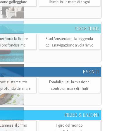
mbrano galleggiare
i bimbi in un mare di sogni
CROCIERE
i fiordi fa fiorire
Stad Amsterdam, la leggenda
i profondissime
della navigazione a vela rivive
EVENTI
dove gustare tutto
Fondali puliti, la missione
ù profondo del mare
contro un mare di rifiuti
FIERE & SALONI
 Canness, il primo
Il giro del mondo