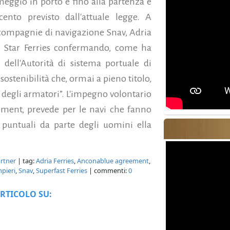
eggio in porto e fino alla partenza e
r cento previsto dall'attuale legge. A
le compagnie di navigazione Snav, Adria
lue Star Ferries confermando, come ha
 dell'Autorità di sistema portuale di
 sostenibilità che, ormai a pieno titolo,
 degli armatori”.
L'impegno volontario
ment, prevede per le navi che fanno
e puntuali da parte degli uomini ella
artner
| tag:
Adria Ferries
,
Anconablue agreement
,
pieri
,
Snav
,
Superfast Ferries
| commenti:
0
RTICOLO SU: