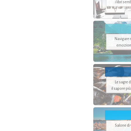
i libri se
Navigare ne
emozion
Le sagre 
il sapore pi
Salone di