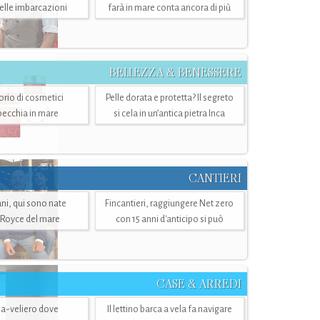
belle imbarcazioni
farà in mare conta ancora di più
BELLEZZA & BENESSERE
torio di cosmetici
Pelle dorata e protetta? Il segreto
specchia in mare
si cela in un’antica pietra Inca
CANTIERI
i, qui sono nate
Fincantieri, raggiungere Net zero
-Royce del mare
con 15 anni d'anticipo si può
CASE & ARREDI
ria-veliero dove
Il lettino barca a vela fa navigare