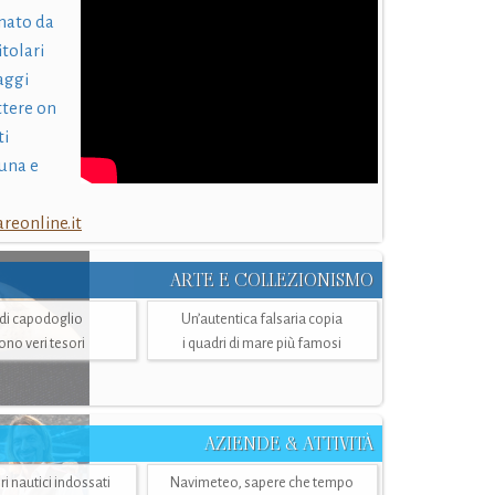
nato da
itolari
laggi
ttere on
ti
una e
eonline.it
ARTE E COLLEZIONISMO
i di capodoglio
Un’autentica falsaria copia
sono veri tesori
i quadri di mare più famosi
AZIENDE & ATTIVITÀ
ri nautici indossati
Navimeteo, sapere che tempo