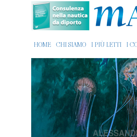
HOME
CHI SIAMO
I PIÙ LETTI
I C