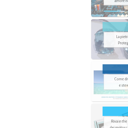
amore no
La piet
Proteg
Come di
e ste
Riva in the
dei motoscaf