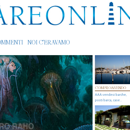
OMMENTI
NOI C'ERAVAMO
COMPRO&VENDO
AAA vendesi barche,
posti barca, case…