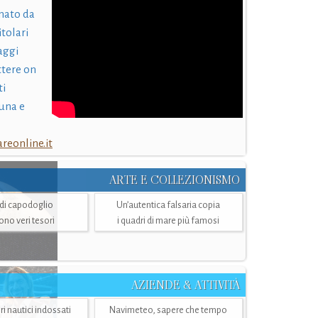
nato da
itolari
laggi
ttere on
ti
una e
eonline.it
ARTE E COLLEZIONISMO
i di capodoglio
Un’autentica falsaria copia
sono veri tesori
i quadri di mare più famosi
AZIENDE & ATTIVITÀ
ri nautici indossati
Navimeteo, sapere che tempo