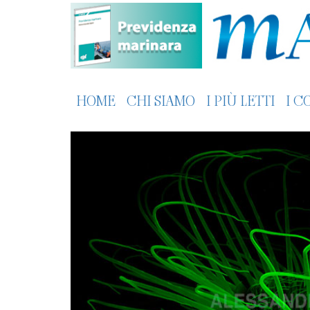
HOME
CHI SIAMO
I PIÙ LETTI
I C