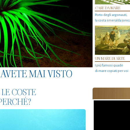
CASE DA MARE
Porto degli argonauti,
la costa smeralda jonic
UN MARE DI ARTE
I più famosi quadri
AVETE MAI VISTO
di mare copiati per voi
 LE COSTE
 PERCHÉ?