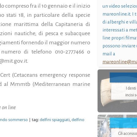
o compreso fra il 10 gennaio e il inizio
un video selezio
mareonline.it. I t
o stati 18, in particolare della specie
di alberghi e vil
ezione marittima della Capitaneria di
interessati a me
azioni nautiche, di pesca e subacquee
line propri filma
iaggiamenti fornendo il maggior numero
possono inviare 
il numero di telefono 010-2777466 o
mail a
e@mit.gov.it.
mareonline@mar
 Cert (Cetaceans emergency response
 ed al Mmmtb (Mediterranean marine
I dent
incisi 
 on line
ndo sommerso
| tag:
delfini spiaggiati
,
delfino
Gli accesso