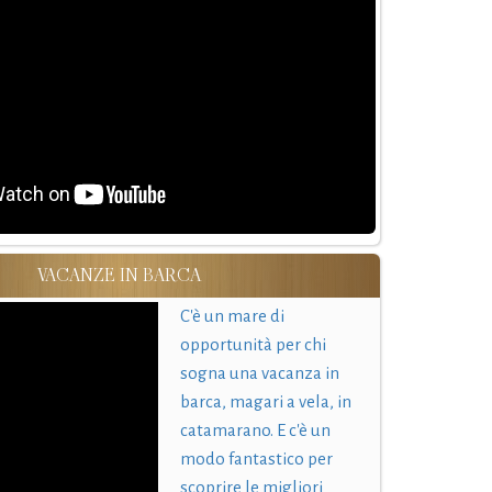
VACANZE IN BARCA
C'è un mare di
opportunità per chi
sogna una vacanza in
barca, magari a vela, in
catamarano. E c'è un
modo fantastico per
scoprire le migliori