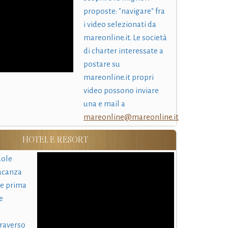
proposte: "navigare" fra
i video selezionati da
mareonline.it. Le società
di charter interessate a
postare su
mareonline.it propri
video possono inviare
una e mail a
mareonline@mareonline.it
HOTEL E RESORT
uole
acanza
 e prima
e
traverso