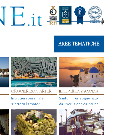
AREE TEMATICHE
CROCIERE&CHARTER
IDEE PER LA VACANZA
In crociera per single
Santorini, un sogno nato
s'incrocia l’amore?
da un’eruzione da incubo