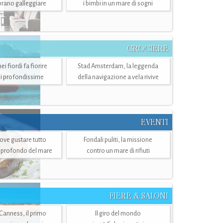
mbrano galleggiare
i bimbi in un mare di sogni
CROCIERE
i fiordi fa fiorire
Stad Amsterdam, la leggenda
i profondissime
della navigazione a vela rivive
EVENTI
dove gustare tutto
Fondali puliti, la missione
ù profondo del mare
contro un mare di rifiuti
FIERE & SALONI
 Canness, il primo
Il giro del mondo