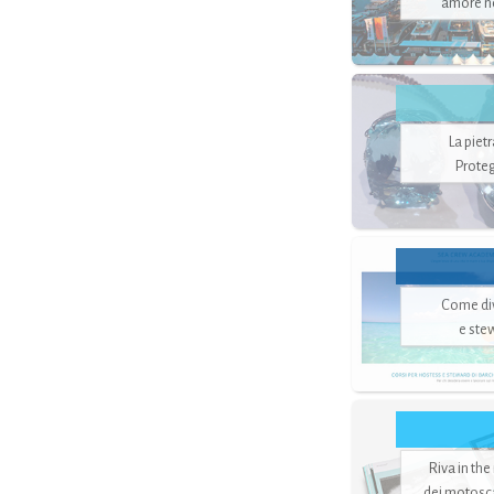
amore no
La piet
Proteg
Come di
e ste
Riva in the
dei motoscaf