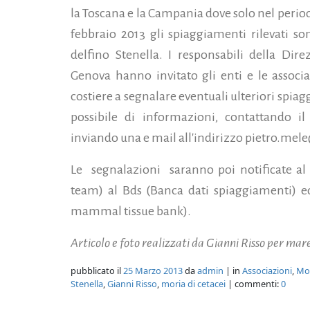
la Toscana e la Campania dove solo nel period
febbraio 2013 gli spiaggiamenti rilevati son
delfino Stenella. I responsabili della Dir
Genova hanno invitato gli enti e le associ
costiere a segnalare eventuali ulteriori sp
possibile di informazioni, contattando 
inviando una e mail all'indirizzo pietro.mel
Le segnalazioni saranno poi notificate al
team) al Bds (Banca dati spiaggiamenti)
mammal tissue bank).
Articolo e foto realizzati da Gianni Risso per mare
pubblicato il
25 Marzo 2013
da
admin
| in
Associazioni
,
Mo
Stenella
,
Gianni Risso
,
moria di cetacei
| commenti:
0