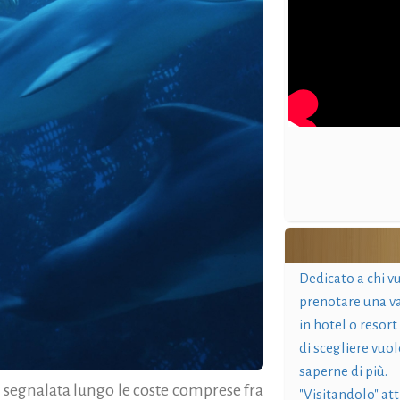
Dedicato a chi v
prenotare una v
in hotel o resort
di scegliere vuol
saperne di più.
i segnalata lungo le coste comprese fra
"Visitandolo" at