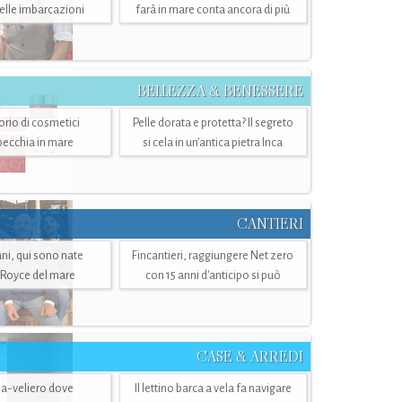
belle imbarcazioni
farà in mare conta ancora di più
BELLEZZA & BENESSERE
torio di cosmetici
Pelle dorata e protetta? Il segreto
specchia in mare
si cela in un’antica pietra Inca
CANTIERI
i, qui sono nate
Fincantieri, raggiungere Net zero
-Royce del mare
con 15 anni d'anticipo si può
CASE & ARREDI
ria-veliero dove
Il lettino barca a vela fa navigare