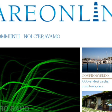
OMMENTI
NOI C'ERAVAMO
COMPRO&VENDO
AAA vendesi barche,
posti barca, case…