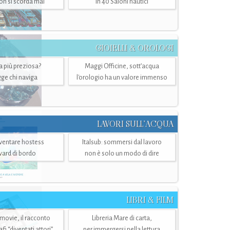
n si scorda mai
in 40 Saloni nautici
GIOIELLI & OROLOGI
ra più preziosa?
Maggi Officine, sott’acqua
ge chi naviga
l'orologio ha un valore immenso
LAVORI SULL’ACQUA
ventare hostess
Italsub: sommersi dal lavoro
ward di bordo
non è solo un modo di dire
LIBRI & FILM
 movie, il racconto
Libreria Mare di carta,
i “diventati attori”
per immergersi nella lettura