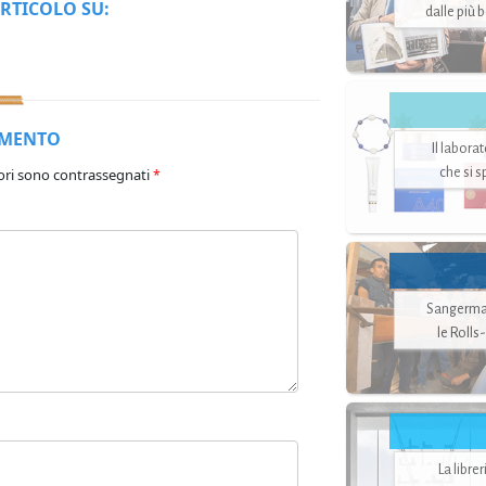
RTICOLO SU:
dalle più 
MMENTO
Il labora
che si 
ori sono contrassegnati
*
Sangerman
le Rolls
La libre