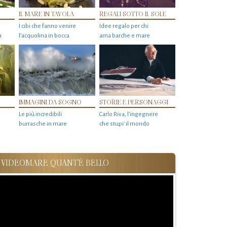
IL MARE IN TAVOLA
REGALI SOTTO IL SOLE
I cibi che fanno venire
Idee regalo per chi
a
l’acquolina in bocca
ama barche e mare
IMMAGINI DA SOGNO
STORIE E PERSONAGGI
Le più incredibili
Carlo Riva, l’ingegnere
burrasche in mare
che stupi' il mondo
VIDEOMARE QUANT'È BELLO