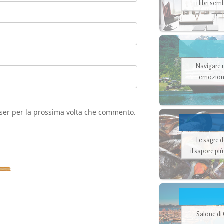
i libri se
Navigare ne
emozion
wser per la prossima volta che commento.
Le sagre 
il sapore pi
Salone di