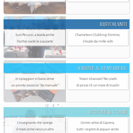
RISTORANTI
Just Peruzzi, a tavola anche
Chameleon Clubbing Stintino,
l’occhio vuole la sua parte
il locale dai mille volti
SALUTE & BENESSERE
In spiaggia e in barca serve
Totani sbiancati? Nei piatti
un pronto soccorso "da manuale"
di pesce c'è un mare di trucchi
SCUOLE & CORSI
L'insegnante che spiega
Centro velico di Caprera,
il mare come nessun altro
tutti i segreti di acqua e vento