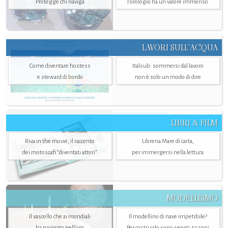
Protegge chi naviga
l'orologio ha un valore immenso
LAVORI SULL’ACQUA
Come diventare hostess
Italsub: sommersi dal lavoro
e steward di bordo
non è solo un modo di dire
LIBRI & FILM
Riva in the movie, il racconto
Libreria Mare di carta,
dei motoscafi “diventati attori”
per immergersi nella lettura
MODELLISMO
Il vascello che ai mondiali
Il modellino di nave irripetibile?
ha navigato nell’oro
Per costruirlo sono serviti 47 anni