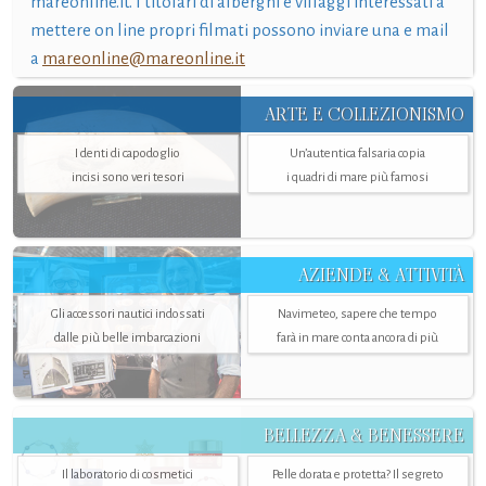
mareonline.it. I titolari di alberghi e villaggi interessati a
mettere on line propri filmati possono inviare una e mail
a
mareonline@mareonline.it
ARTE E COLLEZIONISMO
I denti di capodoglio
Un’autentica falsaria copia
incisi sono veri tesori
i quadri di mare più famosi
AZIENDE & ATTIVITÀ
Gli accessori nautici indossati
Navimeteo, sapere che tempo
dalle più belle imbarcazioni
farà in mare conta ancora di più
BELLEZZA & BENESSERE
Il laboratorio di cosmetici
Pelle dorata e protetta? Il segreto