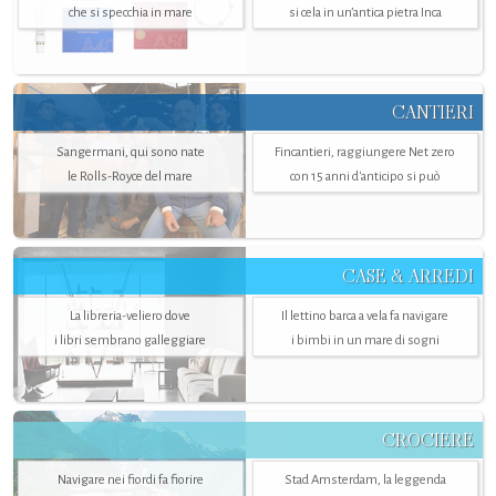
che si specchia in mare
si cela in un’antica pietra Inca
CANTIERI
Sangermani, qui sono nate
Fincantieri, raggiungere Net zero
le Rolls-Royce del mare
con 15 anni d'anticipo si può
CASE & ARREDI
La libreria-veliero dove
Il lettino barca a vela fa navigare
i libri sembrano galleggiare
i bimbi in un mare di sogni
CROCIERE
Navigare nei fiordi fa fiorire
Stad Amsterdam, la leggenda