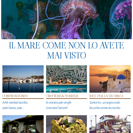
IL MARE COME NON LO AVETE
MAI VISTO
COMPRO&VENDO
CROCIERE&CHARTER
IDEE PER LA VACANZA
AAA vendesi barche,
In crociera per single
Santorini, un sogno nato
posti barca, case…
s'incrocia l’amore?
da un’eruzione da incubo