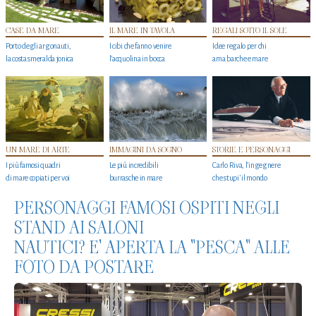
CASE DA MARE
IL MARE IN TAVOLA
REGALI SOTTO IL SOLE
Porto degli argonauti,
I cibi che fanno venire
Idee regalo per chi
la costa smeralda jonica
l’acquolina in bocca
ama barche e mare
UN MARE DI ARTE
IMMAGINI DA SOGNO
STORIE E PERSONAGGI
I più famosi quadri
Le più incredibili
Carlo Riva, l’ingegnere
di mare copiati per voi
burrasche in mare
che stupi' il mondo
PERSONAGGI FAMOSI OSPITI NEGLI
STAND AI SALONI
NAUTICI? E' APERTA LA "PESCA" ALLE
FOTO DA POSTARE