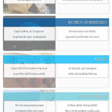
MONDO SOMMERSO
Capo Galera, la "prigione"
Immersioni nei relitti:
sognata da ogni subacqueo
questa è profonda 150 anni
MUSEI
Capo Horn fa rivivere imprese
La Spezia. per navigare
ai confini dell’impossibile
nella storia della Marina
NONSOLOMARE
Per chi ama arrampicare
Il Mare della Tranquillità?
a strapiombo sul mare
Non serve andare sulla Luna