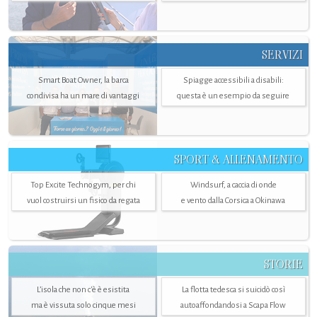
SERVIZI
Smart Boat Owner, la barca
Spiagge accessibili a disabili:
condivisa ha un mare di vantaggi
questa è un esempio da seguire
SPORT & ALLENAMENTO
Top Excite Technogym, per chi
Windsurf, a caccia di onde
vuol costruirsi un fisico da regata
e vento dalla Corsica a Okinawa
STORIE
L’isola che non c'è è esistita
La flotta tedesca si suicidò così
ma è vissuta solo cinque mesi
autoaffondandosi a Scapa Flow