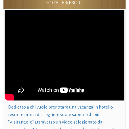
HOTEL E RESORT
Dedicato a chi vuole prenotare una vacanza in hotel o
resort e prima di scegliere vuole saperne di più.
"Visitandolo" attraverso un video selezionato da