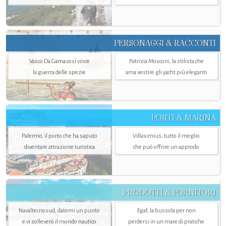
PERSONAGGI & RACCONTI
Vasco Da Gama così vince
Patrizia Mosconi, la stilista che
la guerra delle spezie
ama vestire gli yacht più eleganti
PORTI & MARINA
Palermo, il porto che ha saputo
Villasimius, tutto il meglio
diventare attrazione turistica
che può offrire un approdo
PRODOTTI & FORNITORI
Navaltecnosud, datemi un punto
Egaf, la bussola per non
e vi solleverò il mondo nautico
perdersi in un mare di pratiche