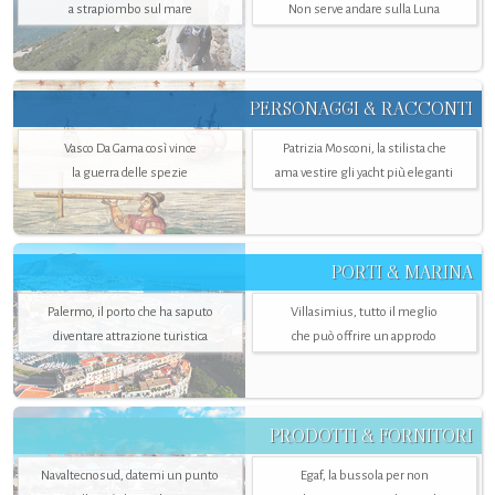
a strapiombo sul mare
Non serve andare sulla Luna
PERSONAGGI & RACCONTI
Vasco Da Gama così vince
Patrizia Mosconi, la stilista che
la guerra delle spezie
ama vestire gli yacht più eleganti
PORTI & MARINA
Palermo, il porto che ha saputo
Villasimius, tutto il meglio
diventare attrazione turistica
che può offrire un approdo
PRODOTTI & FORNITORI
Navaltecnosud, datemi un punto
Egaf, la bussola per non