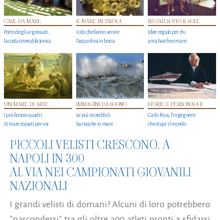
CASE DA MARE
IL MARE IN TAVOLA
REGALI SOTTO IL SOLE
Porto degli argonauti,
I cibi che fanno venire
Idee regalo per chi
la costa smeralda jonica
l’acquolina in bocca
ama barche e mare
UN MARE DI ARTE
IMMAGINI DA SOGNO
STORIE E PERSONAGGI
I più famosi quadri
Le più incredibili
Carlo Riva, l’ingegnere
di mare copiati per voi
burrasche in mare
che stupi' il mondo
PICCOLI VELISTI CRESCONO. A
NAPOLI IN 300
AL VIA NEI CAMPIONATI GIOVANILI
NAZIONALI
I grandi velisti di domani? Alcuni di loro potrebbero
"nascondersi" tra gli oltre 300 atleti pronti a sfidarsi