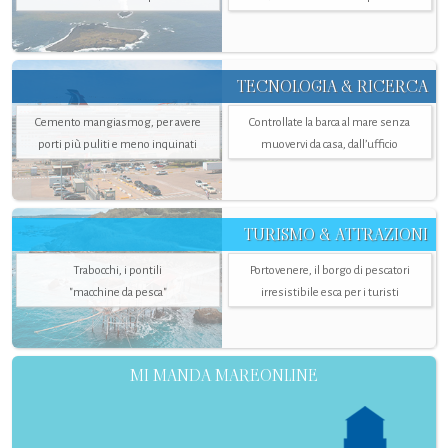
TECNOLOGIA & RICERCA
Cemento mangiasmog, per avere
Controllate la barca al mare senza
porti più puliti e meno inquinati
muovervi da casa, dall’ufficio
TURISMO & ATTRAZIONI
Trabocchi, i pontili
Portovenere, il borgo di pescatori
"macchine da pesca"
irresistibile esca per i turisti
MI MANDA MAREONLINE