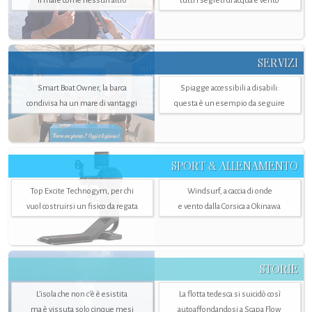
il mare come nessun altro
tutti i segreti di acqua e vento
SERVIZI
Smart Boat Owner, la barca
Spiagge accessibili a disabili:
condivisa ha un mare di vantaggi
questa è un esempio da seguire
SPORT & ALLENAMENTO
Top Excite Technogym, per chi
Windsurf, a caccia di onde
vuol costruirsi un fisico da regata
e vento dalla Corsica a Okinawa
STORIE
L’isola che non c'è è esistita
La flotta tedesca si suicidò così
ma è vissuta solo cinque mesi
autoaffondandosi a Scapa Flow