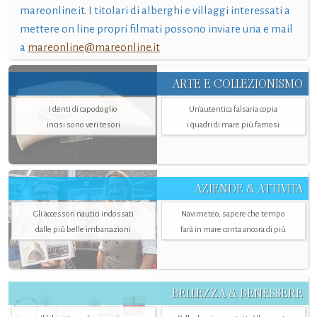
mareonline.it. I titolari di alberghi e villaggi interessati a
mettere on line propri filmati possono inviare una e mail
a
mareonline@mareonline.it
ARTE E COLLEZIONISMO
I denti di capodoglio
Un’autentica falsaria copia
incisi sono veri tesori
i quadri di mare più famosi
AZIENDE & ATTIVITÀ
Gli accessori nautici indossati
Navimeteo, sapere che tempo
dalle più belle imbarcazioni
farà in mare conta ancora di più
BELLEZZA & BENESSERE