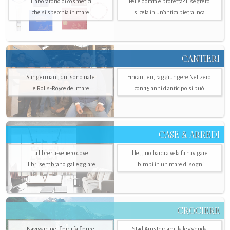
Il laboratorio di cosmetici
Pelle dorata e protetta? Il segreto
che si specchia in mare
si cela in un’antica pietra Inca
CANTIERI
Sangermani, qui sono nate
Fincantieri, raggiungere Net zero
le Rolls-Royce del mare
con 15 anni d'anticipo si può
CASE & ARREDI
La libreria-veliero dove
Il lettino barca a vela fa navigare
i libri sembrano galleggiare
i bimbi in un mare di sogni
CROCIERE
Navigare nei fiordi fa fiorire
Stad Amsterdam, la leggenda