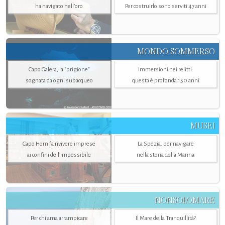
ha navigato nell’oro
Per costruirlo sono serviti 47 anni
MONDO SOMMERSO
Capo Galera, la "prigione"
Immersioni nei relitti:
sognata da ogni subacqueo
questa è profonda 150 anni
MUSEI
Capo Horn fa rivivere imprese
La Spezia. per navigare
ai confini dell’impossibile
nella storia della Marina
NONSOLOMARE
Per chi ama arrampicare
Il Mare della Tranquillità?