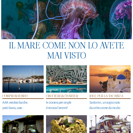
IL MARE COME NON LO AVETE
MAI VISTO
COMPRO&VENDO
CROCIERE&CHARTER
IDEE PER LA VACANZA
AAA vendesi barche,
In crociera per single
Santorini, un sogno nato
posti barca, case…
s'incrocia l’amore?
da un’eruzione da incubo