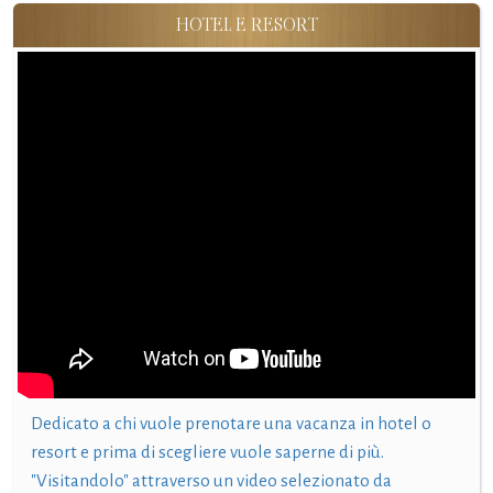
HOTEL E RESORT
Dedicato a chi vuole prenotare una vacanza in hotel o
resort e prima di scegliere vuole saperne di più.
"Visitandolo" attraverso un video selezionato da