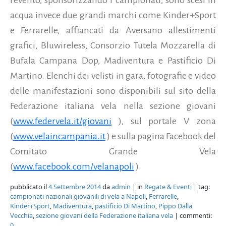
acqua invece due grandi marchi come Kinder+Sport
e Ferrarelle, affiancati da Aversano allestimenti
grafici, Bluwireless, Consorzio Tutela Mozzarella di
Bufala Campana Dop, Madiventura e Pastificio Di
Martino. Elenchi dei velisti in gara, fotografie e video
delle manifestazioni sono disponibili sul sito della
Federazione italiana vela nella sezione giovani
(
www.federvela.it/giovani
), sul portale V zona
(
www.velaincampania.it
) e sulla pagina Facebook del
Comitato Grande Vela
(
www.facebook.com/velanapoli
).
pubblicato il
4 Settembre 2014
da
admin
| in
Regate & Eventi
| tag:
campionati nazionali giovanili di vela a Napoli
,
Ferrarelle
,
Kinder+Sport
,
Madiventura
,
pastificio Di Martino
,
Pippo Dalla
Vecchia
,
sezione giovani della Federazione italiana vela
| commenti:
0