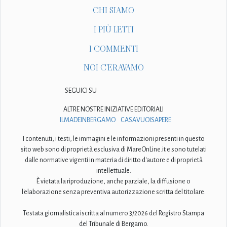
CHI SIAMO
I PIÙ LETTI
I COMMENTI
NOI C'ERAVAMO
SEGUICI SU
ALTRE NOSTRE INIZIATIVE EDITORIALI
ILMADEINBERGAMO
CASAVUOISAPERE
I contenuti, i testi, le immagini e le informazioni presenti in questo
sito web sono di proprietà esclusiva di MareOnLine.it e sono tutelati
dalle normative vigenti in materia di diritto d'autore e di proprietà
intellettuale.
È vietata la riproduzione, anche parziale, la diffusione o
l'elaborazione senza preventiva autorizzazione scritta del titolare.
Testata giornalistica iscritta al numero 3/2026 del Registro Stampa
del Tribunale di Bergamo.