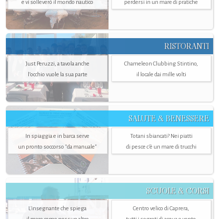
e vi solleverò il mondo nautico
perdersi in un mare di pratiche
RISTORANTI
Just Peruzzi, a tavola anche
Chameleon Clubbing Stintino,
l’occhio vuole la sua parte
il locale dai mille volti
SALUTE & BENESSERE
In spiaggia e in barca serve
Totani sbiancati? Nei piatti
un pronto soccorso "da manuale"
di pesce c'è un mare di trucchi
SCUOLE & CORSI
L'insegnante che spiega
Centro velico di Caprera,