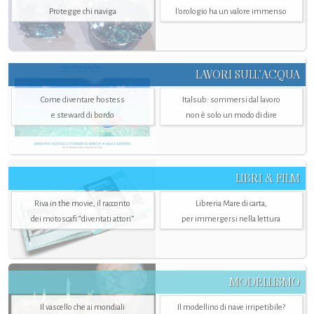
Protegge chi naviga
l'orologio ha un valore immenso
LAVORI SULL’ACQUA
Come diventare hostess
Italsub: sommersi dal lavoro
e steward di bordo
non è solo un modo di dire
LIBRI & FILM
Riva in the movie, il racconto
Libreria Mare di carta,
dei motoscafi “diventati attori”
per immergersi nella lettura
MODELLISMO
Il vascello che ai mondiali
Il modellino di nave irripetibile?