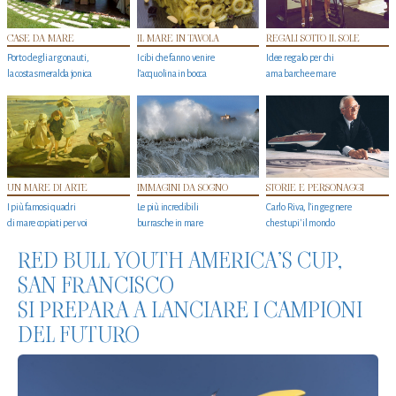
CASE DA MARE
IL MARE IN TAVOLA
REGALI SOTTO IL SOLE
Porto degli argonauti,
I cibi che fanno venire
Idee regalo per chi
la costa smeralda jonica
l’acquolina in bocca
ama barche e mare
UN MARE DI ARTE
IMMAGINI DA SOGNO
STORIE E PERSONAGGI
I più famosi quadri
Le più incredibili
Carlo Riva, l’ingegnere
di mare copiati per voi
burrasche in mare
che stupi' il mondo
RED BULL YOUTH AMERICA’S CUP,
SAN FRANCISCO
SI PREPARA A LANCIARE I CAMPIONI
DEL FUTURO