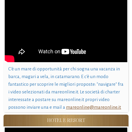
C'è un mare di opportunità per chi sogna una vacanza in
barca, magari a vela, in catamarano. E c'è un modo
fantastico per scoprire le migliori proposte: "navigare" fra
i video selezionati da mareonline.it. Le società di charter
interessate a postare su mareonline.it propri video
possono inviare una e mail a
mareonline@mareonline.it
HOTEL E RESORT