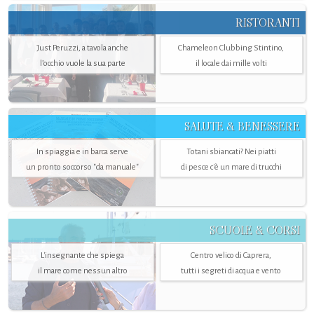
RISTORANTI
Just Peruzzi, a tavola anche
Chameleon Clubbing Stintino,
l’occhio vuole la sua parte
il locale dai mille volti
SALUTE & BENESSERE
In spiaggia e in barca serve
Totani sbiancati? Nei piatti
un pronto soccorso "da manuale"
di pesce c'è un mare di trucchi
SCUOLE & CORSI
L'insegnante che spiega
Centro velico di Caprera,
il mare come nessun altro
tutti i segreti di acqua e vento