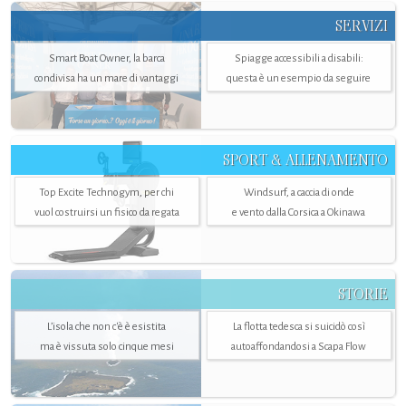
SERVIZI
Smart Boat Owner, la barca
Spiagge accessibili a disabili:
condivisa ha un mare di vantaggi
questa è un esempio da seguire
SPORT & ALLENAMENTO
Top Excite Technogym, per chi
Windsurf, a caccia di onde
vuol costruirsi un fisico da regata
e vento dalla Corsica a Okinawa
STORIE
L’isola che non c'è è esistita
La flotta tedesca si suicidò così
ma è vissuta solo cinque mesi
autoaffondandosi a Scapa Flow