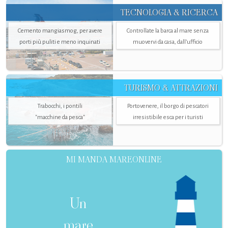
TECNOLOGIA & RICERCA
Cemento mangiasmog, per avere
Controllate la barca al mare senza
porti più puliti e meno inquinati
muovervi da casa, dall’ufficio
TURISMO & ATTRAZIONI
Trabocchi, i pontili
Portovenere, il borgo di pescatori
"macchine da pesca"
irresistibile esca per i turisti
MI MANDA MAREONLINE
Un
mare