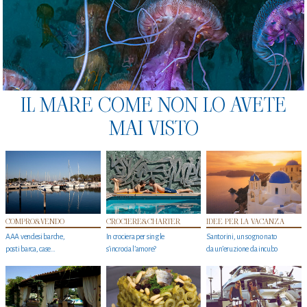
IL MARE COME NON LO AVETE
MAI VISTO
COMPRO&VENDO
CROCIERE&CHARTER
IDEE PER LA VACANZA
AAA vendesi barche,
In crociera per single
Santorini, un sogno nato
posti barca, case…
s'incrocia l’amore?
da un’eruzione da incubo