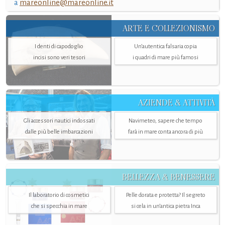
a
mareonline@mareonline.it
ARTE E COLLEZIONISMO
I denti di capodoglio
Un’autentica falsaria copia
incisi sono veri tesori
i quadri di mare più famosi
AZIENDE & ATTIVITÀ
Gli accessori nautici indossati
Navimeteo, sapere che tempo
dalle più belle imbarcazioni
farà in mare conta ancora di più
BELLEZZA & BENESSERE
Il laboratorio di cosmetici
Pelle dorata e protetta? Il segreto
che si specchia in mare
si cela in un’antica pietra Inca