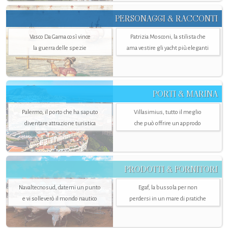
PERSONAGGI & RACCONTI
Vasco Da Gama così vince
Patrizia Mosconi, la stilista che
la guerra delle spezie
ama vestire gli yacht più eleganti
PORTI & MARINA
Palermo, il porto che ha saputo
Villasimius, tutto il meglio
diventare attrazione turistica
che può offrire un approdo
PRODOTTI & FORNITORI
Navaltecnosud, datemi un punto
Egaf, la bussola per non
e vi solleverò il mondo nautico
perdersi in un mare di pratiche