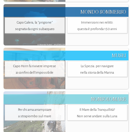
MONDO SOMMERSO
Capo Galera, la "prigione"
Immersioni nei relitti:
sognata da ogni subacqueo
questa è profonda 150 anni
MUSEI
Capo Horn fa rivivere imprese
La Spezia. per navigare
ai confini dell’impossibile
nella storia della Marina
NONSOLOMARE
Per chi ama arrampicare
Il Mare della Tranquillità?
a strapiombo sul mare
Non serve andare sulla Luna