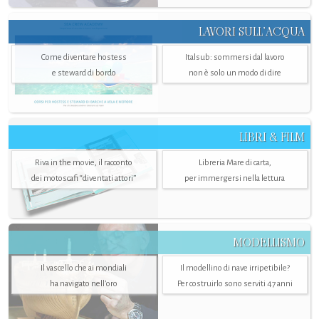
LAVORI SULL’ACQUA
Come diventare hostess
Italsub: sommersi dal lavoro
e steward di bordo
non è solo un modo di dire
LIBRI & FILM
Riva in the movie, il racconto
Libreria Mare di carta,
dei motoscafi “diventati attori”
per immergersi nella lettura
MODELLISMO
Il vascello che ai mondiali
Il modellino di nave irripetibile?
ha navigato nell’oro
Per costruirlo sono serviti 47 anni