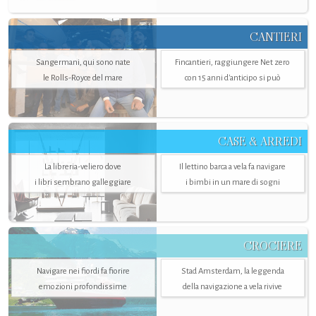
CANTIERI
Sangermani, qui sono nate
Fincantieri, raggiungere Net zero
le Rolls-Royce del mare
con 15 anni d'anticipo si può
CASE & ARREDI
La libreria-veliero dove
Il lettino barca a vela fa navigare
i libri sembrano galleggiare
i bimbi in un mare di sogni
CROCIERE
Navigare nei fiordi fa fiorire
Stad Amsterdam, la leggenda
emozioni profondissime
della navigazione a vela rivive