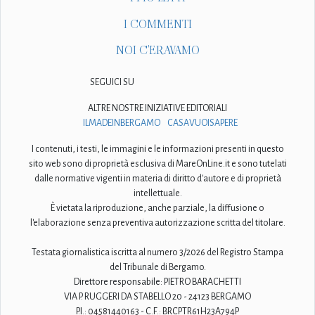
I COMMENTI
NOI C'ERAVAMO
SEGUICI SU
ALTRE NOSTRE INIZIATIVE EDITORIALI
ILMADEINBERGAMO
CASAVUOISAPERE
I contenuti, i testi, le immagini e le informazioni presenti in questo
sito web sono di proprietà esclusiva di MareOnLine.it e sono tutelati
dalle normative vigenti in materia di diritto d'autore e di proprietà
intellettuale.
È vietata la riproduzione, anche parziale, la diffusione o
l'elaborazione senza preventiva autorizzazione scritta del titolare.
Testata giornalistica iscritta al numero 3/2026 del Registro Stampa
del Tribunale di Bergamo.
Direttore responsabile: PIETRO BARACHETTI
VIA P. RUGGERI DA STABELLO 20 - 24123 BERGAMO
P.I.: 04581440163 - C.F.: BRCPTR61H23A794P