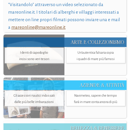
"Visitandolo" attraverso un video selezionato da
mareonline.it. I titolari di alberghi e villaggi interessati a
mettere on line propri filmati possono inviare una e mail
a
mareonline@mareonline.it
ARTE E COLLEZIONISMO
I denti di capodoglio
Un’autentica falsaria copia
incisi sono veri tesori
i quadri di mare più famosi
AZIENDE & ATTIVITÀ
Gli accessori nautici indossati
Navimeteo, sapere che tempo
dalle più belle imbarcazioni
farà in mare conta ancora di più
BELLEZZA & BENESSERE