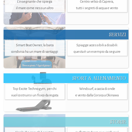
L'insegnante che spiega
Centro velico di Caprera,
il mare come nessun altro
tutti i segreti di acqua e vento
SERVIZI
Smart Boat Owner, la barca
Spiagge accessibili a disabili:
condivisa ha un mare di vantaggi
questa è un esempio da seguire
SPORT & ALLENAMENTO
Top Excite Technogym, per chi
Windsurf, a caccia di onde
vuol costruirsi un fisico da regata
e vento dalla Corsica a Okinawa
STORIE