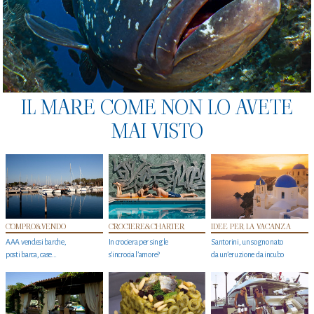
IL MARE COME NON LO AVETE
MAI VISTO
COMPRO&VENDO
CROCIERE&CHARTER
IDEE PER LA VACANZA
AAA vendesi barche,
In crociera per single
Santorini, un sogno nato
posti barca, case…
s'incrocia l’amore?
da un’eruzione da incubo