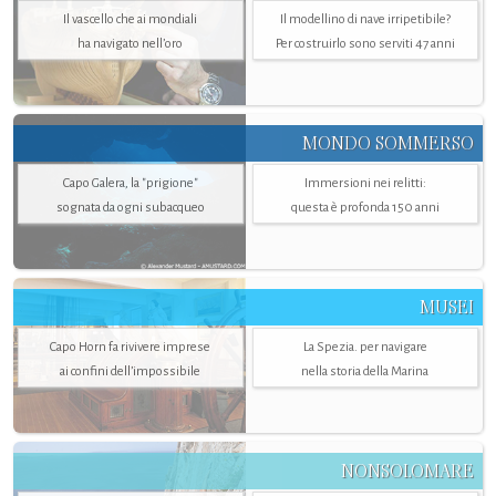
Il vascello che ai mondiali
Il modellino di nave irripetibile?
ha navigato nell’oro
Per costruirlo sono serviti 47 anni
MONDO SOMMERSO
Capo Galera, la "prigione"
Immersioni nei relitti:
sognata da ogni subacqueo
questa è profonda 150 anni
MUSEI
Capo Horn fa rivivere imprese
La Spezia. per navigare
ai confini dell’impossibile
nella storia della Marina
NONSOLOMARE