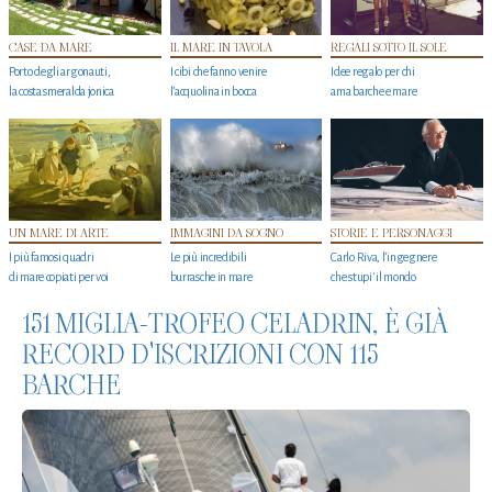
CASE DA MARE
IL MARE IN TAVOLA
REGALI SOTTO IL SOLE
Porto degli argonauti,
I cibi che fanno venire
Idee regalo per chi
la costa smeralda jonica
l’acquolina in bocca
ama barche e mare
UN MARE DI ARTE
IMMAGINI DA SOGNO
STORIE E PERSONAGGI
I più famosi quadri
Le più incredibili
Carlo Riva, l’ingegnere
di mare copiati per voi
burrasche in mare
che stupi' il mondo
151 MIGLIA-TROFEO CELADRIN, È GIÀ
RECORD D'ISCRIZIONI CON 115
BARCHE