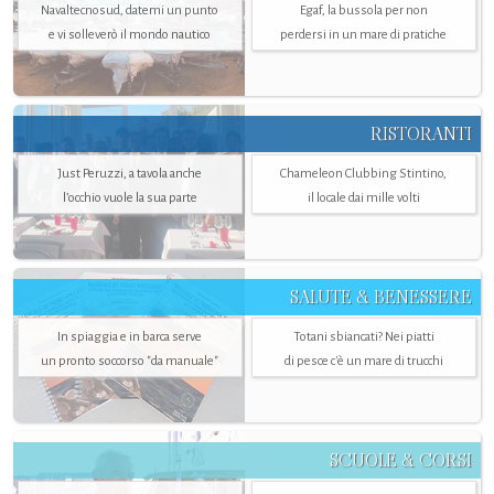
Navaltecnosud, datemi un punto
Egaf, la bussola per non
e vi solleverò il mondo nautico
perdersi in un mare di pratiche
RISTORANTI
Just Peruzzi, a tavola anche
Chameleon Clubbing Stintino,
l’occhio vuole la sua parte
il locale dai mille volti
SALUTE & BENESSERE
In spiaggia e in barca serve
Totani sbiancati? Nei piatti
un pronto soccorso "da manuale"
di pesce c'è un mare di trucchi
SCUOLE & CORSI