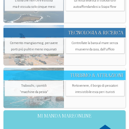
L’isola che non c'è è esistita
La flotta tedesca si suicidò così
ma è vissuta solo cinque mesi
autoaffondandosi a Scapa Flow
TECNOLOGIA & RICERCA
Cemento mangiasmog, per avere
Controllate la barca al mare senza
porti più puliti e meno inquinati
muovervi da casa, dall’ufficio
TURISMO & ATTRAZIONI
Trabocchi, i pontili
Portovenere, il borgo di pescatori
"macchine da pesca"
irresistibile esca per i turisti
MI MANDA MAREONLINE