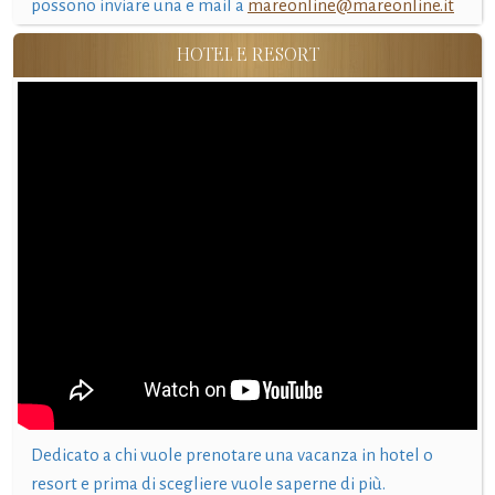
possono inviare una e mail a
mareonline@mareonline.it
HOTEL E RESORT
Dedicato a chi vuole prenotare una vacanza in hotel o
resort e prima di scegliere vuole saperne di più.