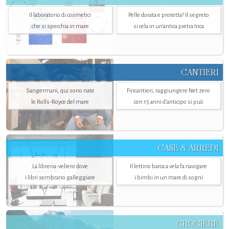
Il laboratorio di cosmetici
Pelle dorata e protetta? Il segreto
che si specchia in mare
si cela in un’antica pietra Inca
CANTIERI
Sangermani, qui sono nate
Fincantieri, raggiungere Net zero
le Rolls-Royce del mare
con 15 anni d'anticipo si può
CASE & ARREDI
La libreria-veliero dove
Il lettino barca a vela fa navigare
i libri sembrano galleggiare
i bimbi in un mare di sogni
CROCIERE