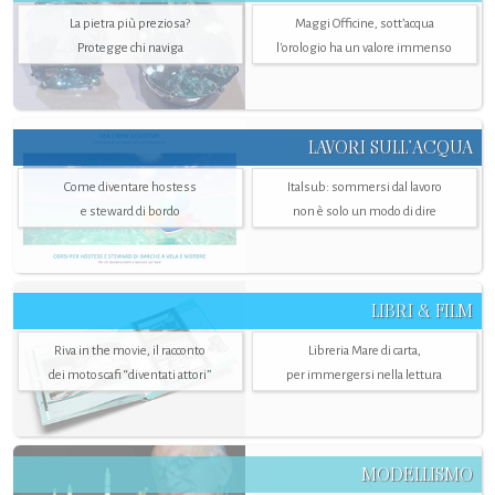
La pietra più preziosa?
Maggi Officine, sott’acqua
Protegge chi naviga
l'orologio ha un valore immenso
LAVORI SULL’ACQUA
Come diventare hostess
Italsub: sommersi dal lavoro
e steward di bordo
non è solo un modo di dire
LIBRI & FILM
Riva in the movie, il racconto
Libreria Mare di carta,
dei motoscafi “diventati attori”
per immergersi nella lettura
MODELLISMO