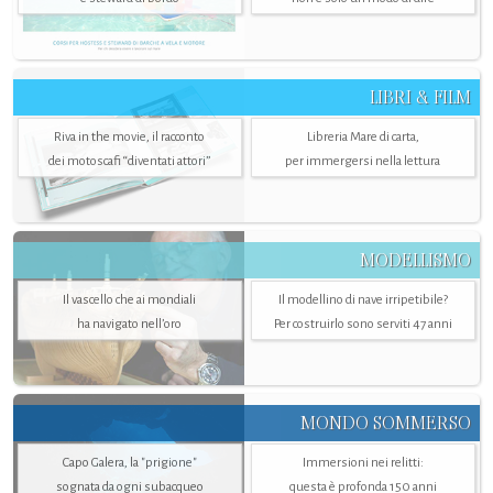
LIBRI & FILM
Riva in the movie, il racconto
Libreria Mare di carta,
dei motoscafi “diventati attori”
per immergersi nella lettura
MODELLISMO
Il vascello che ai mondiali
Il modellino di nave irripetibile?
ha navigato nell’oro
Per costruirlo sono serviti 47 anni
MONDO SOMMERSO
Capo Galera, la "prigione"
Immersioni nei relitti:
sognata da ogni subacqueo
questa è profonda 150 anni