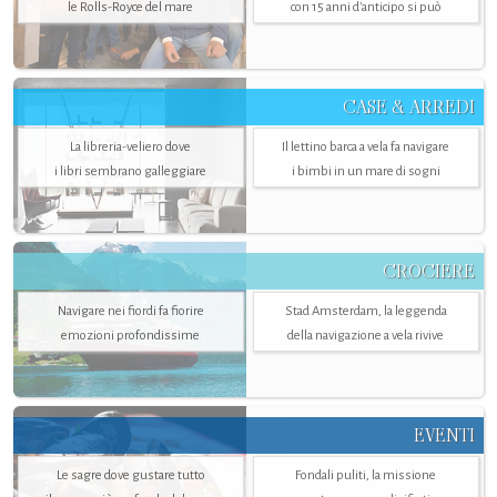
le Rolls-Royce del mare
con 15 anni d'anticipo si può
CASE & ARREDI
La libreria-veliero dove
Il lettino barca a vela fa navigare
i libri sembrano galleggiare
i bimbi in un mare di sogni
CROCIERE
Navigare nei fiordi fa fiorire
Stad Amsterdam, la leggenda
emozioni profondissime
della navigazione a vela rivive
EVENTI
Le sagre dove gustare tutto
Fondali puliti, la missione