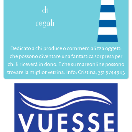
di
regali
Dedicato a chi produce o commercializza oggetti
che possono diventare una fantastica sorpresa per
chi li riceverà in dono. E che su mareonline possono
trovare la miglior vetrina. Info: Cristina, 351 9744943