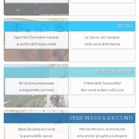
MUSEI
Capo Horn fa rivivere imprese
La Spezia. per navigare
ai confini dell’impossibile
nella storia della Marina
NONSOLOMARE
Per chi ama arrampicare
Il Mare della Tranquillità?
a strapiombo sul mare
Non serve andare sulla Luna
PERSONAGGI & RACCONTI
Vasco Da Gama così vince
Patrizia Mosconi, la stilista che
la guerra delle spezie
ama vestire gli yacht più eleganti