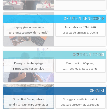
SALUTE & BENESSERE
In spiaggia e in barca serve
Totani sbiancati? Nei piatti
un pronto soccorso "da manuale"
di pesce c'è un mare di trucchi
SCUOLE & CORSI
L'insegnante che spiega
Centro velico di Caprera,
il mare come nessun altro
tutti i segreti di acqua e vento
SERVIZI
Smart Boat Owner, la barca
Spiagge accessibili a disabili:
condivisa ha un mare di vantaggi
questa è un esempio da seguire