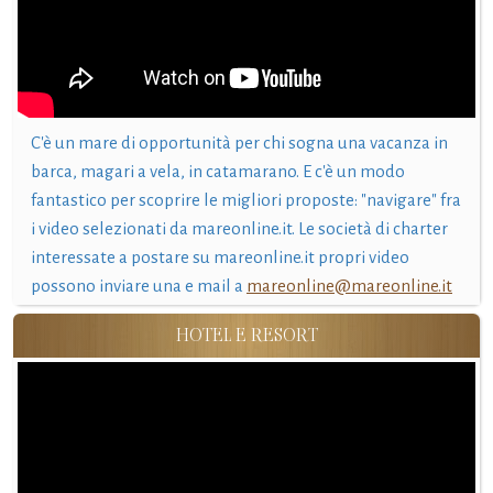
C'è un mare di opportunità per chi sogna una vacanza in
barca, magari a vela, in catamarano. E c'è un modo
fantastico per scoprire le migliori proposte: "navigare" fra
i video selezionati da mareonline.it. Le società di charter
interessate a postare su mareonline.it propri video
possono inviare una e mail a
mareonline@mareonline.it
HOTEL E RESORT