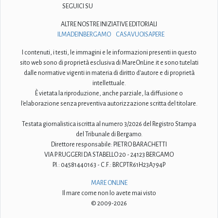
SEGUICI SU
ALTRE NOSTRE INIZIATIVE EDITORIALI
ILMADEINBERGAMO
CASAVUOISAPERE
I contenuti, i testi, le immagini e le informazioni presenti in questo
sito web sono di proprietà esclusiva di MareOnLine.it e sono tutelati
dalle normative vigenti in materia di diritto d'autore e di proprietà
intellettuale.
È vietata la riproduzione, anche parziale, la diffusione o
l'elaborazione senza preventiva autorizzazione scritta del titolare.
Testata giornalistica iscritta al numero 3/2026 del Registro Stampa
del Tribunale di Bergamo.
Direttore responsabile: PIETRO BARACHETTI
VIA P. RUGGERI DA STABELLO 20 - 24123 BERGAMO
P.I.: 04581440163 - C.F.: BRCPTR61H23A794P
MARE ONLINE
Il mare come non lo avete mai visto
© 2009-2026