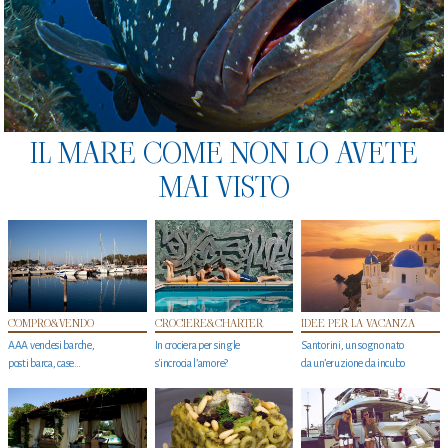
IL MARE COME NON LO AVETE
MAI VISTO
COMPRO&VENDO
CROCIERE&CHARTER
IDEE PER LA VACANZA
AAA vendesi barche,
In crociera per single
Santorini, un sogno nato
posti barca, case…
s'incrocia l’amore?
da un’eruzione da incubo