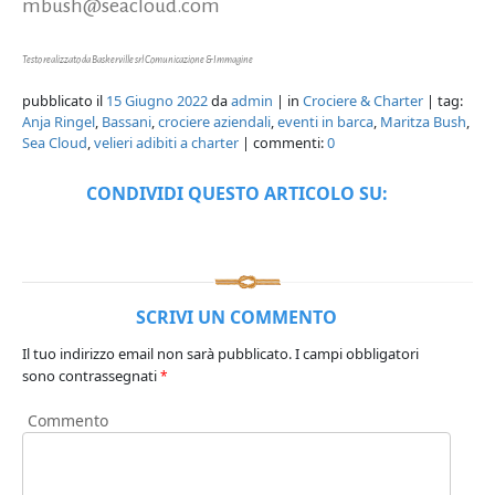
mbush@seacloud.com
Testo realizzato da Baskerville srl Comunicazione & Immagine
pubblicato il
15 Giugno 2022
da
admin
| in
Crociere & Charter
| tag:
Anja Ringel
,
Bassani
,
crociere aziendali
,
eventi in barca
,
Maritza Bush
,
Sea Cloud
,
velieri adibiti a charter
| commenti:
0
CONDIVIDI QUESTO ARTICOLO SU:
SCRIVI UN COMMENTO
Il tuo indirizzo email non sarà pubblicato.
I campi obbligatori
sono contrassegnati
*
Commento