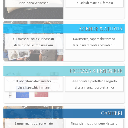
incisi sono veri tesori
i quadri di mare più famosi
AZIENDE & ATTIVITÀ
Gli accessori nautici indossati
Navimeteo, sapere che tempo
dalle più belle imbarcazioni
farà in mare conta ancora di più
BELLEZZA & BENESSERE
Il laboratorio di cosmetici
Pelle dorata e protetta? Il segreto
che si specchia in mare
si cela in un’antica pietra Inca
CANTIERI
Sangermani, qui sono nate
Fincantieri, raggiungere Net zero