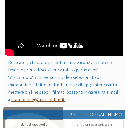
Dedicato a chi vuole prenotare una vacanza in hotel o
resort e prima di scegliere vuole saperne di più.
"Visitandolo" attraverso un video selezionato da
mareonline.it. I titolari di alberghi e villaggi interessati a
mettere on line propri filmati possono inviare una e mail
a
mareonline@mareonline.it
ARTE E COLLEZIONISMO
I denti di capodoglio
Un’autentica falsaria copia