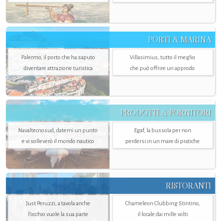
PORTI & MARINA
Palermo, il porto che ha saputo
Villasimius, tutto il meglio
diventare attrazione turistica
che può offrire un approdo
PRODOTTI & FORNITORI
Navaltecnosud, datemi un punto
Egaf, la bussola per non
e vi solleverò il mondo nautico
perdersi in un mare di pratiche
RISTORANTI
Just Peruzzi, a tavola anche
Chameleon Clubbing Stintino,
l’occhio vuole la sua parte
il locale dai mille volti