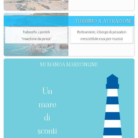
TURISMO & ATTRAZIONI
Trabocchi, i pontili
Portovenere, il borgo di pescatori
"macchine da pesca"
irresistibile esca per i turisti
MI MANDA MAREONLINE
Un
mare
di
sconti