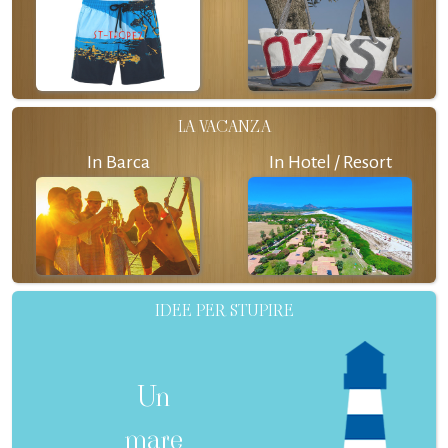
LA VACANZA
In Barca
In Hotel / Resort
IDEE PER STUPIRE
Un
mare