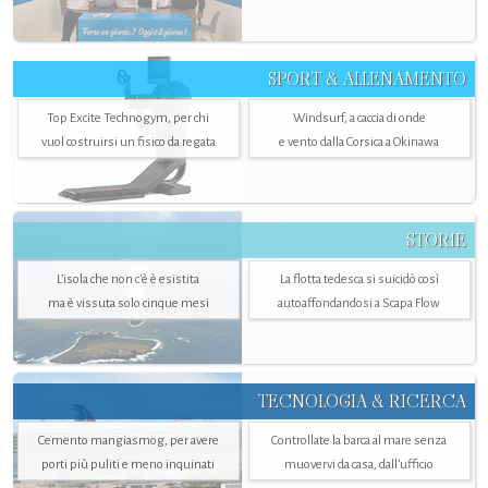
SPORT & ALLENAMENTO
Top Excite Technogym, per chi
Windsurf, a caccia di onde
vuol costruirsi un fisico da regata
e vento dalla Corsica a Okinawa
STORIE
L’isola che non c'è è esistita
La flotta tedesca si suicidò così
ma è vissuta solo cinque mesi
autoaffondandosi a Scapa Flow
TECNOLOGIA & RICERCA
Cemento mangiasmog, per avere
Controllate la barca al mare senza
porti più puliti e meno inquinati
muovervi da casa, dall’ufficio