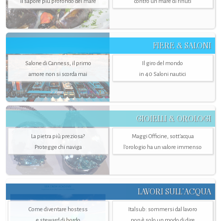
il sapore più profondo del mare
contro un mare di rifiuti
FIERE & SALONI
Salone di Canness, il primo
Il giro del mondo
amore non si scorda mai
in 40 Saloni nautici
GIOIELLI & OROLOGI
La pietra più preziosa?
Maggi Officine, sott’acqua
Protegge chi naviga
l'orologio ha un valore immenso
LAVORI SULL’ACQUA
Come diventare hostess
Italsub: sommersi dal lavoro
e steward di bordo
non è solo un modo di dire