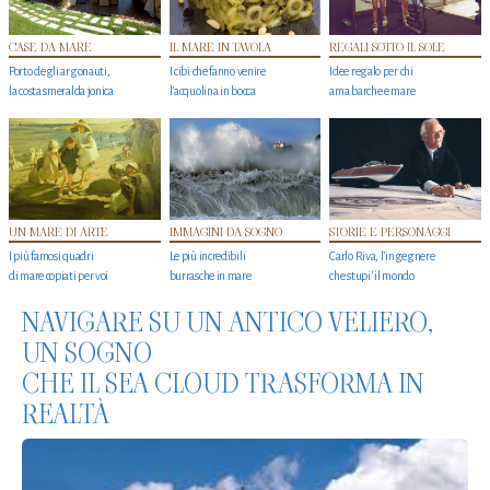
CASE DA MARE
IL MARE IN TAVOLA
REGALI SOTTO IL SOLE
Porto degli argonauti,
I cibi che fanno venire
Idee regalo per chi
la costa smeralda jonica
l’acquolina in bocca
ama barche e mare
UN MARE DI ARTE
IMMAGINI DA SOGNO
STORIE E PERSONAGGI
I più famosi quadri
Le più incredibili
Carlo Riva, l’ingegnere
di mare copiati per voi
burrasche in mare
che stupi' il mondo
NAVIGARE SU UN ANTICO VELIERO,
UN SOGNO
CHE IL SEA CLOUD TRASFORMA IN
REALTÀ