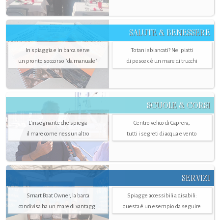
SALUTE & BENESSERE
In spiaggia e in barca serve
Totani sbiancati? Nei piatti
un pronto soccorso "da manuale"
di pesce c'è un mare di trucchi
SCUOLE & CORSI
L'insegnante che spiega
Centro velico di Caprera,
il mare come nessun altro
tutti i segreti di acqua e vento
SERVIZI
Smart Boat Owner, la barca
Spiagge accessibili a disabili:
condivisa ha un mare di vantaggi
questa è un esempio da seguire