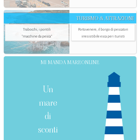
TURISMO & ATTRAZIONI
Trabocchi, i pontili
Portovenere, il borgo di pescatori
"macchine da pesca"
irresistibile esca per i turisti
MI MANDA MAREONLINE
Un
mare
di
sconti