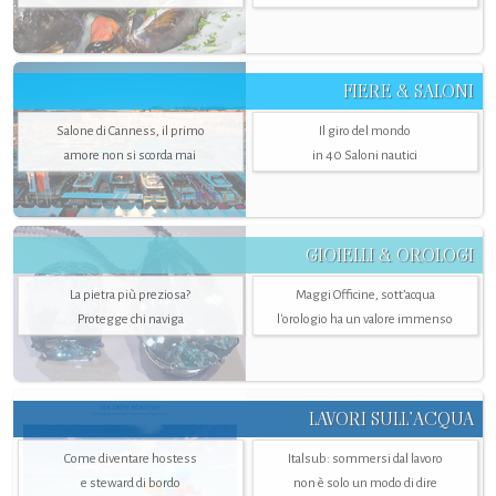
FIERE & SALONI
Salone di Canness, il primo
Il giro del mondo
amore non si scorda mai
in 40 Saloni nautici
GIOIELLI & OROLOGI
La pietra più preziosa?
Maggi Officine, sott’acqua
Protegge chi naviga
l'orologio ha un valore immenso
LAVORI SULL’ACQUA
Come diventare hostess
Italsub: sommersi dal lavoro
e steward di bordo
non è solo un modo di dire