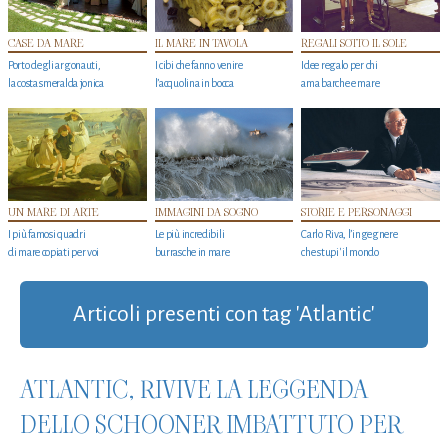
CASE DA MARE
IL MARE IN TAVOLA
REGALI SOTTO IL SOLE
Porto degli argonauti,
I cibi che fanno venire
Idee regalo per chi
la costa smeralda jonica
l’acquolina in bocca
ama barche e mare
UN MARE DI ARTE
IMMAGINI DA SOGNO
STORIE E PERSONAGGI
I più famosi quadri
Le più incredibili
Carlo Riva, l’ingegnere
di mare copiati per voi
burrasche in mare
che stupi' il mondo
Articoli presenti con tag 'Atlantic'
ATLANTIC, RIVIVE LA LEGGENDA
DELLO SCHOONER IMBATTUTO PER