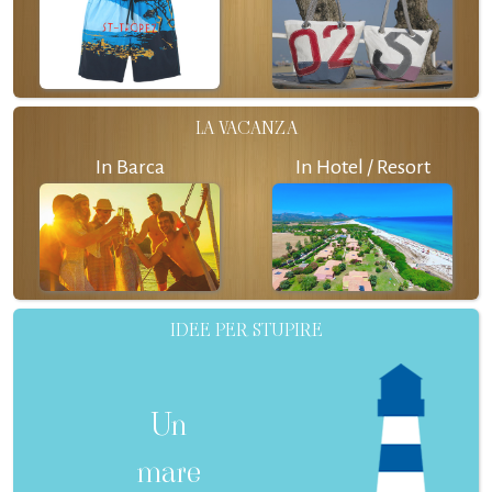
LA VACANZA
In Barca
In Hotel / Resort
IDEE PER STUPIRE
Un
mare