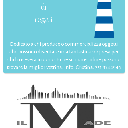
di
regali
Dedicato a chi produce o commercializza oggetti
che possono diventare una fantastica sorpresa per
chi li riceverà in dono. E che su mareonline possono
trovare la miglior vetrina. Info: Cristina, 351 9744943