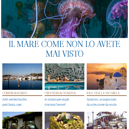
IL MARE COME NON LO AVETE
MAI VISTO
COMPRO&VENDO
CROCIERE&CHARTER
IDEE PER LA VACANZA
AAA vendesi barche,
In crociera per single
Santorini, un sogno nato
posti barca, case…
s'incrocia l’amore?
da un’eruzione da incubo