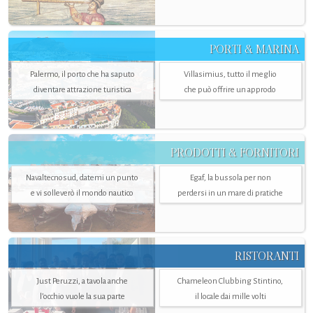
PORTI & MARINA
Palermo, il porto che ha saputo
Villasimius, tutto il meglio
diventare attrazione turistica
che può offrire un approdo
PRODOTTI & FORNITORI
Navaltecnosud, datemi un punto
Egaf, la bussola per non
e vi solleverò il mondo nautico
perdersi in un mare di pratiche
RISTORANTI
Just Peruzzi, a tavola anche
Chameleon Clubbing Stintino,
l’occhio vuole la sua parte
il locale dai mille volti