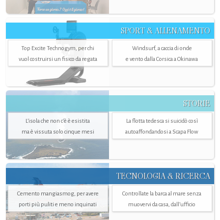
SPORT & ALLENAMENTO
Top Excite Technogym, per chi
Windsurf, a caccia di onde
vuol costruirsi un fisico da regata
e vento dalla Corsica a Okinawa
STORIE
L’isola che non c'è è esistita
La flotta tedesca si suicidò così
ma è vissuta solo cinque mesi
autoaffondandosi a Scapa Flow
TECNOLOGIA & RICERCA
Cemento mangiasmog, per avere
Controllate la barca al mare senza
porti più puliti e meno inquinati
muovervi da casa, dall’ufficio