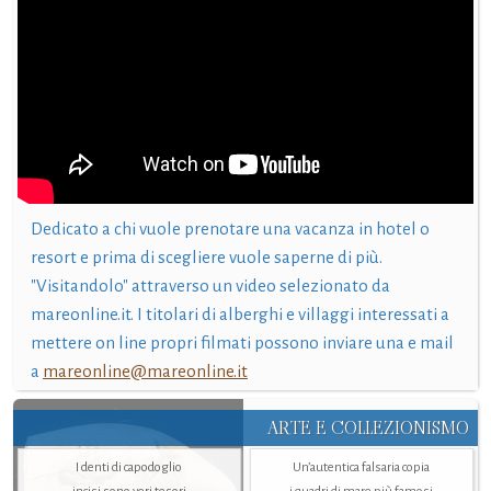
Dedicato a chi vuole prenotare una vacanza in hotel o
resort e prima di scegliere vuole saperne di più.
"Visitandolo" attraverso un video selezionato da
mareonline.it. I titolari di alberghi e villaggi interessati a
mettere on line propri filmati possono inviare una e mail
a
mareonline@mareonline.it
ARTE E COLLEZIONISMO
I denti di capodoglio
Un’autentica falsaria copia