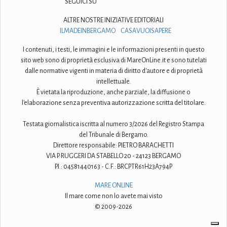
SEGUICI SU
ALTRE NOSTRE INIZIATIVE EDITORIALI
ILMADEINBERGAMO
CASAVUOISAPERE
I contenuti, i testi, le immagini e le informazioni presenti in questo
sito web sono di proprietà esclusiva di MareOnLine.it e sono tutelati
dalle normative vigenti in materia di diritto d'autore e di proprietà
intellettuale.
È vietata la riproduzione, anche parziale, la diffusione o
l'elaborazione senza preventiva autorizzazione scritta del titolare.
Testata giornalistica iscritta al numero 3/2026 del Registro Stampa
del Tribunale di Bergamo.
Direttore responsabile: PIETRO BARACHETTI
VIA P. RUGGERI DA STABELLO 20 - 24123 BERGAMO
P.I.: 04581440163 - C.F.: BRCPTR61H23A794P
MARE ONLINE
Il mare come non lo avete mai visto
© 2009-2026