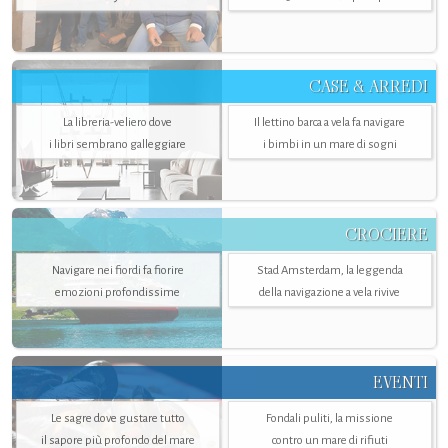
CASE & ARREDI
La libreria-veliero dove
Il lettino barca a vela fa navigare
i libri sembrano galleggiare
i bimbi in un mare di sogni
CROCIERE
Navigare nei fiordi fa fiorire
Stad Amsterdam, la leggenda
emozioni profondissime
della navigazione a vela rivive
EVENTI
Le sagre dove gustare tutto
Fondali puliti, la missione
il sapore più profondo del mare
contro un mare di rifiuti