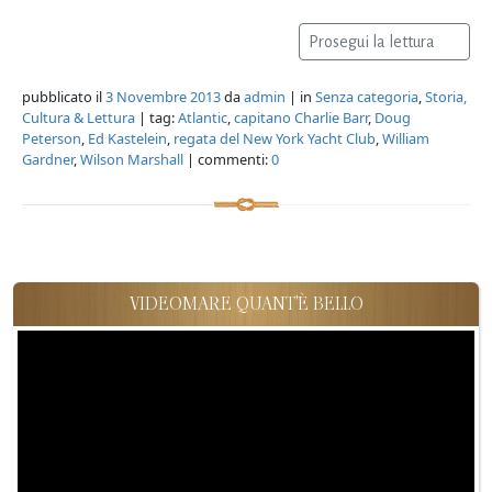
Prosegui la lettura
pubblicato il
3 Novembre 2013
da
admin
| in
Senza categoria
,
Storia,
Cultura & Lettura
| tag:
Atlantic
,
capitano Charlie Barr
,
Doug
Peterson
,
Ed Kastelein
,
regata del New York Yacht Club
,
William
Gardner
,
Wilson Marshall
| commenti:
0
VIDEOMARE QUANT'È BELLO