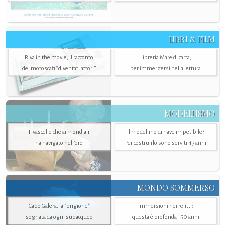
LIBRI & FILM
Riva in the movie, il racconto
Libreria Mare di carta,
dei motoscafi “diventati attori”
per immergersi nella lettura
MODELLISMO
Il vascello che ai mondiali
Il modellino di nave irripetibile?
ha navigato nell’oro
Per costruirlo sono serviti 47 anni
MONDO SOMMERSO
Capo Galera, la "prigione"
Immersioni nei relitti:
sognata da ogni subacqueo
questa è profonda 150 anni