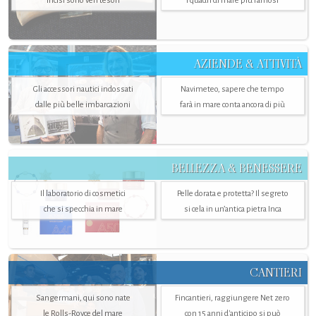
incisi sono veri tesori
i quadri di mare più famosi
AZIENDE & ATTIVITÀ
Gli accessori nautici indossati
Navimeteo, sapere che tempo
dalle più belle imbarcazioni
farà in mare conta ancora di più
BELLEZZA & BENESSERE
Il laboratorio di cosmetici
Pelle dorata e protetta? Il segreto
che si specchia in mare
si cela in un’antica pietra Inca
CANTIERI
Sangermani, qui sono nate
Fincantieri, raggiungere Net zero
le Rolls-Royce del mare
con 15 anni d'anticipo si può