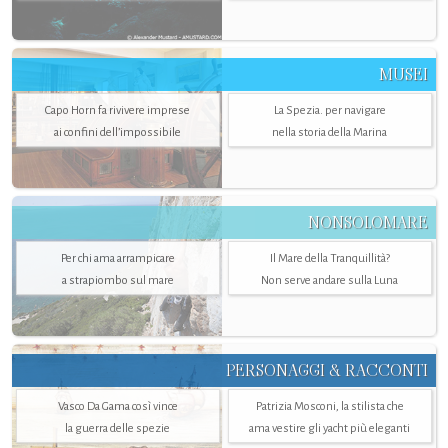
MUSEI
Capo Horn fa rivivere imprese
La Spezia. per navigare
ai confini dell’impossibile
nella storia della Marina
NONSOLOMARE
Per chi ama arrampicare
Il Mare della Tranquillità?
a strapiombo sul mare
Non serve andare sulla Luna
PERSONAGGI & RACCONTI
Vasco Da Gama così vince
Patrizia Mosconi, la stilista che
la guerra delle spezie
ama vestire gli yacht più eleganti