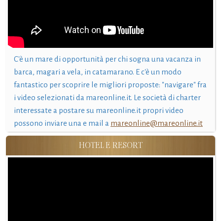
C'è un mare di opportunità per chi sogna una vacanza in
barca, magari a vela, in catamarano. E c'è un modo
fantastico per scoprire le migliori proposte: "navigare" fra
i video selezionati da mareonline.it. Le società di charter
interessate a postare su mareonline.it propri video
possono inviare una e mail a
mareonline@mareonline.it
HOTEL E RESORT