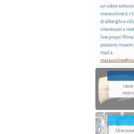
un video selezio
mareonline.it. I t
di alberghi e vil
interessati a me
line propri filma
possono inviare 
mail a
mareonline@mar
I dent
incisi 
Gli accesso