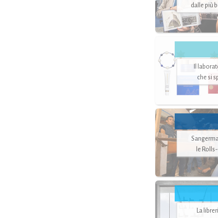
dalle più 
Il labora
che si 
Sangerman
le Rolls
La libre