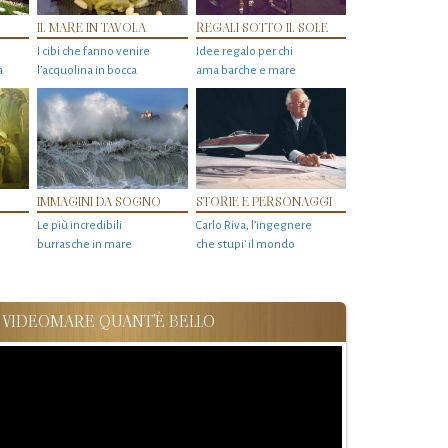
IL MARE IN TAVOLA
REGALI SOTTO IL SOLE
I cibi che fanno venire
Idee regalo per chi
a
l’acquolina in bocca
ama barche e mare
IMMAGINI DA SOGNO
STORIE E PERSONAGGI
Le più incredibili
Carlo Riva, l’ingegnere
burrasche in mare
che stupi' il mondo
VIDEOMARE QUANT'È BELLO