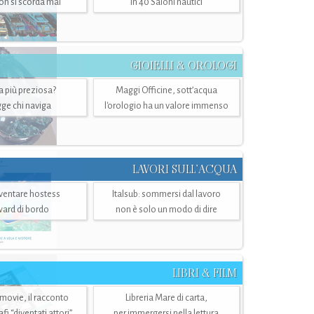
n si scorda mai
in 40 Saloni nautici
GIOIELLI & OROLOGI
ra più preziosa?
Maggi Officine, sott’acqua
ge chi naviga
l'orologio ha un valore immenso
LAVORI SULL’ACQUA
ventare hostess
Italsub: sommersi dal lavoro
ward di bordo
non è solo un modo di dire
LIBRI & FILM
 movie, il racconto
Libreria Mare di carta,
i “diventati attori”
per immergersi nella lettura