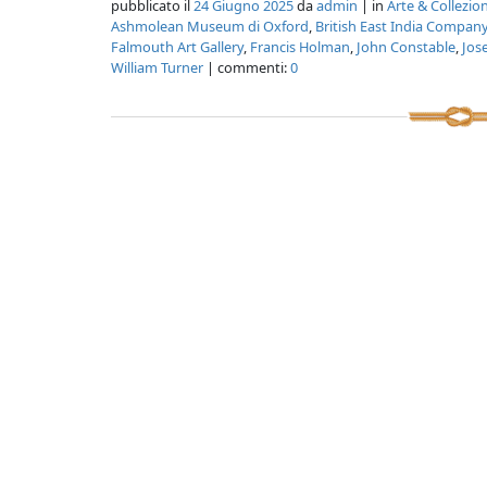
pubblicato il
24 Giugno 2025
da
admin
| in
Arte & Collezi
Ashmolean Museum di Oxford
,
British East India Compan
Falmouth Art Gallery
,
Francis Holman
,
John Constable
,
Jos
William Turner
| commenti:
0