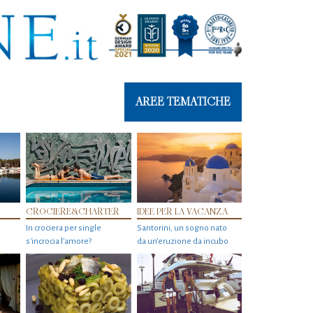
AREE TEMATICHE
CROCIERE&CHARTER
IDEE PER LA VACANZA
In crociera per single
Santorini, un sogno nato
s'incrocia l’amore?
da un’eruzione da incubo