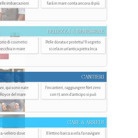
belle imbarcazioni
farà in mare conta ancora di più
BELLEZZA & BENESSERE
torio di cosmetici
Pelle dorata e protetta? Il segreto
specchia in mare
si cela in un’antica pietra Inca
CANTIERI
i, qui sono nate
Fincantieri, raggiungere Net zero
-Royce del mare
con 15 anni d'anticipo si può
CASE & ARREDI
ria-veliero dove
Il lettino barca a vela fa navigare