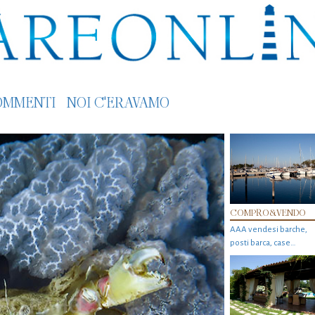
OMMENTI
NOI C'ERAVAMO
COMPRO&VENDO
AAA vendesi barche,
posti barca, case…