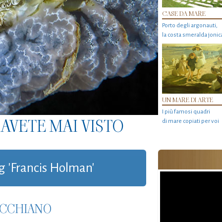
CASE DA MARE
Porto degli argonauti,
la costa smeralda jonic
UN MARE DI ARTE
I più famosi quadri
AVETE MAI VISTO
di mare copiati per voi
ag 'Francis Holman'
PECCHIANO