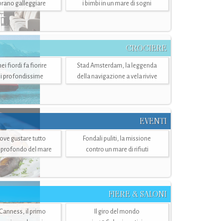
mbrano galleggiare
i bimbi in un mare di sogni
CROCIERE
i fiordi fa fiorire
Stad Amsterdam, la leggenda
i profondissime
della navigazione a vela rivive
EVENTI
dove gustare tutto
Fondali puliti, la missione
ù profondo del mare
contro un mare di rifiuti
FIERE & SALONI
 Canness, il primo
Il giro del mondo