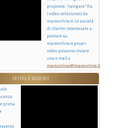
proposte: "navigare" fra
i video selezionati da
mareonline.it. Le società
di charter interessate a
postare su
mareonline.it propri
video possono inviare
una e mail a
mareonline@mareonline.it
HOTEL E RESORT
uole
acanza
 e prima
e
traverso