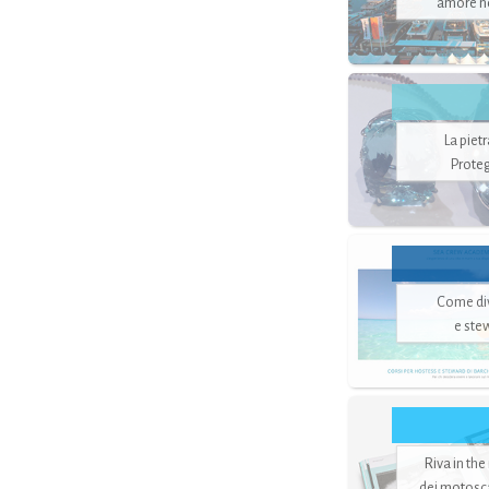
amore no
La piet
Proteg
Come di
e ste
Riva in the
dei motoscaf