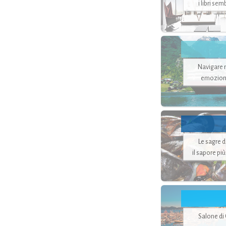
i libri se
Navigare ne
emozion
Le sagre 
il sapore pi
Salone di