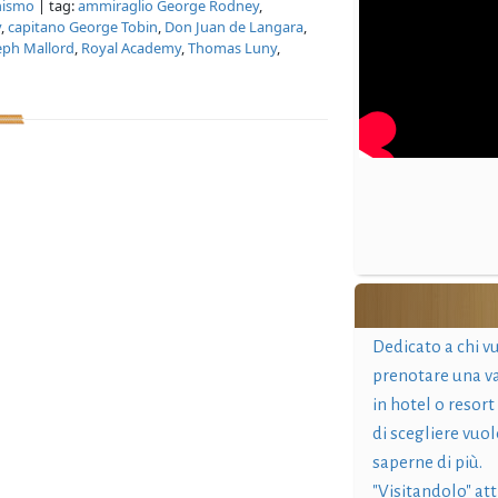
onismo
| tag:
ammiraglio George Rodney
,
y
,
capitano George Tobin
,
Don Juan de Langara
,
eph Mallord
,
Royal Academy
,
Thomas Luny
,
Dedicato a chi v
prenotare una v
in hotel o resort
di scegliere vuol
saperne di più.
"Visitandolo" at