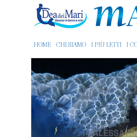
HOME
CHI SIAMO
I PIÙ LETTI
I C