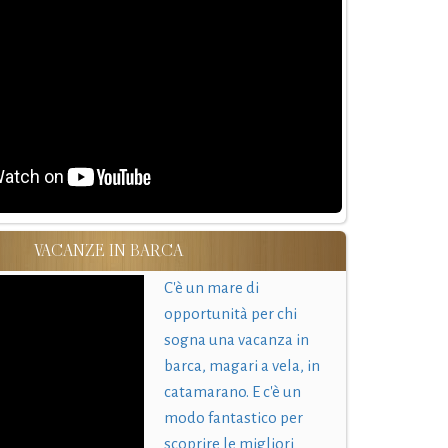
VACANZE IN BARCA
C'è un mare di
opportunità per chi
sogna una vacanza in
barca, magari a vela, in
catamarano. E c'è un
modo fantastico per
scoprire le migliori