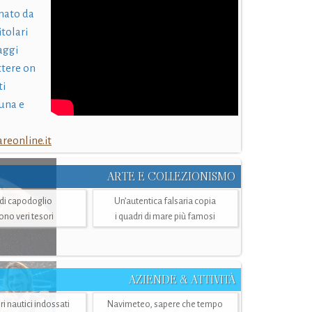
nato da
itolari
laggi
ttere on
ti
una e
eonline.it
ARTE E COLLEZIONISMO
i di capodoglio
Un’autentica falsaria copia
sono veri tesori
i quadri di mare più famosi
AZIENDE & ATTIVITÀ
ri nautici indossati
Navimeteo, sapere che tempo