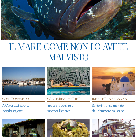
IL MARE COME NON LO AVETE
MAI VISTO
COMPRO&VENDO
CROCIERE&CHARTER
IDEE PER LA VACANZA
AAA vendesi barche,
In crociera per single
Santorini, un sogno nato
posti barca, case…
s'incrocia l’amore?
da un’eruzione da incubo