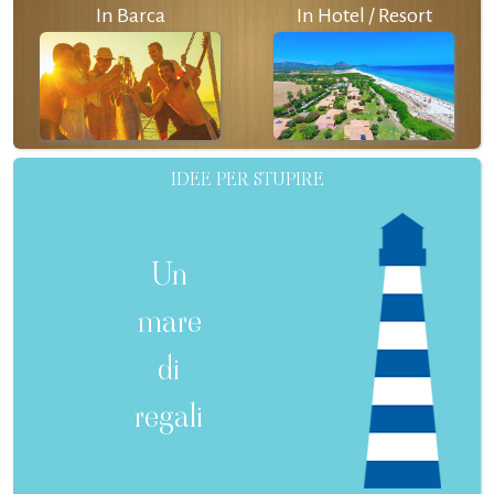
In Barca
In Hotel / Resort
IDEE PER STUPIRE
Un
mare
di
regali