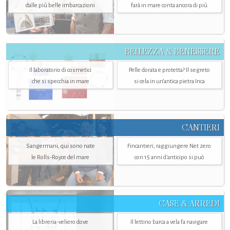
dalle più belle imbarcazioni
farà in mare conta ancora di più
BELLEZZA & BENESSERE
Il laboratorio di cosmetici
Pelle dorata e protetta? Il segreto
che si specchia in mare
si cela in un’antica pietra Inca
CANTIERI
Sangermani, qui sono nate
Fincantieri, raggiungere Net zero
le Rolls-Royce del mare
con 15 anni d'anticipo si può
CASE & ARREDI
La libreria-veliero dove
Il lettino barca a vela fa navigare