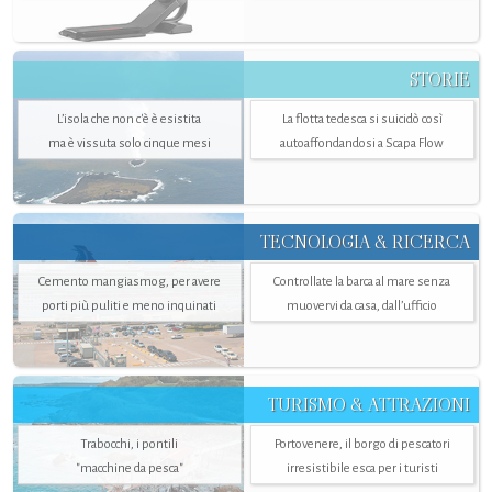
STORIE
L’isola che non c'è è esistita
La flotta tedesca si suicidò così
ma è vissuta solo cinque mesi
autoaffondandosi a Scapa Flow
TECNOLOGIA & RICERCA
Cemento mangiasmog, per avere
Controllate la barca al mare senza
porti più puliti e meno inquinati
muovervi da casa, dall’ufficio
TURISMO & ATTRAZIONI
Trabocchi, i pontili
Portovenere, il borgo di pescatori
"macchine da pesca"
irresistibile esca per i turisti