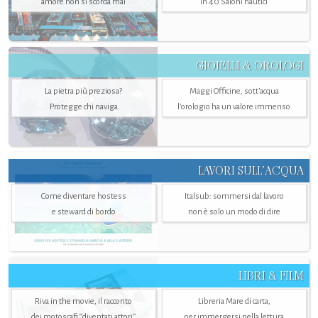
amore non si scorda mai
in 40 Saloni nautici
GIOIELLI & OROLOGI
La pietra più preziosa?
Maggi Officine, sott’acqua
Protegge chi naviga
l'orologio ha un valore immenso
LAVORI SULL’ACQUA
Come diventare hostess
Italsub: sommersi dal lavoro
e steward di bordo
non è solo un modo di dire
LIBRI & FILM
Riva in the movie, il racconto
Libreria Mare di carta,
dei motoscafi “diventati attori”
per immergersi nella lettura