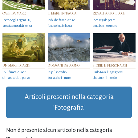
CASE DA MARE
IL MARE IN TAVOLA
REGALI SOTTO IL SOLE
Porto degli argonauti,
I cibi che fanno venire
Idee regalo per chi
la costa smeralda jonica
l’acquolina in bocca
ama barche e mare
UN MARE DI ARTE
IMMAGINI DA SOGNO
STORIE E PERSONAGGI
I più famosi quadri
Le più incredibili
Carlo Riva, l’ingegnere
di mare copiati per voi
burrasche in mare
che stupi' il mondo
Articoli presenti nella categoria
'Fotografia'
Non è presente alcun articolo nella categoria