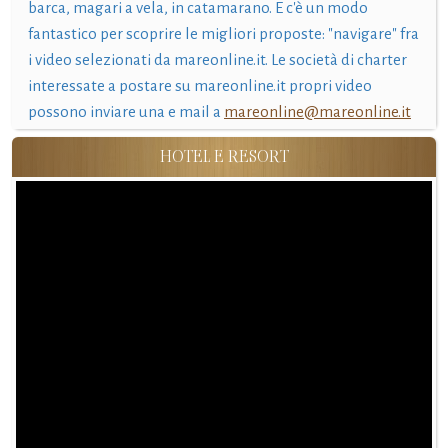
barca, magari a vela, in catamarano. E c'è un modo
fantastico per scoprire le migliori proposte: "navigare" fra
i video selezionati da mareonline.it. Le società di charter
interessate a postare su mareonline.it propri video
possono inviare una e mail a
mareonline@mareonline.it
HOTEL E RESORT