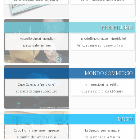
MODELLISMO
Il vascello che ai mondiali
Il modellino di nave irripetibile?
ha navigato nell’oro
Per costruirlo sono serviti 47 anni
MONDO SOMMERSO
Capo Galera, la "prigione"
Immersioni nei relitti:
sognata da ogni subacqueo
questa è profonda 150 anni
MUSEI
Capo Horn fa rivivere imprese
La Spezia. per navigare
ai confini dell’impossibile
nella storia della Marina