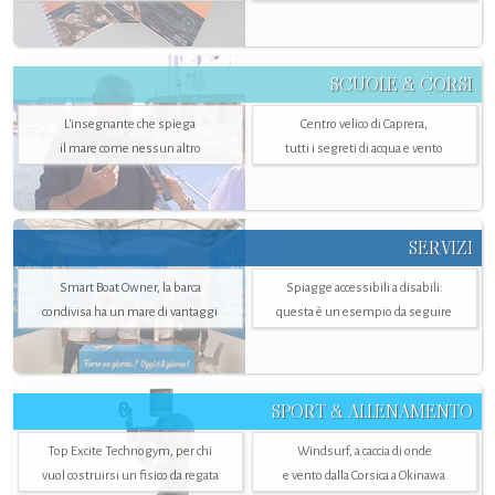
SCUOLE & CORSI
L'insegnante che spiega
Centro velico di Caprera,
il mare come nessun altro
tutti i segreti di acqua e vento
SERVIZI
Smart Boat Owner, la barca
Spiagge accessibili a disabili:
condivisa ha un mare di vantaggi
questa è un esempio da seguire
SPORT & ALLENAMENTO
Top Excite Technogym, per chi
Windsurf, a caccia di onde
vuol costruirsi un fisico da regata
e vento dalla Corsica a Okinawa