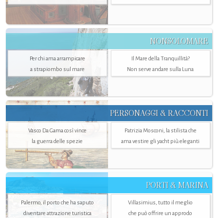
NONSOLOMARE
Per chi ama arrampicare
Il Mare della Tranquillità?
a strapiombo sul mare
Non serve andare sulla Luna
PERSONAGGI & RACCONTI
Vasco Da Gama così vince
Patrizia Mosconi, la stilista che
la guerra delle spezie
ama vestire gli yacht più eleganti
PORTI & MARINA
Palermo, il porto che ha saputo
Villasimius, tutto il meglio
diventare attrazione turistica
che può offrire un approdo