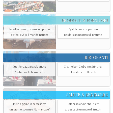
PRODOTTI & FORNITORI
Navaltecnosud, datemi un punto
Egaf, la bussola per non
e vi solleverò il mondo nautico
perdersi in un mare di pratiche
RISTORANTI
Just Peruzzi, a tavola anche
Chameleon Clubbing Stintino,
l’occhio vuole la sua parte
il locale dai mille volti
SALUTE & BENESSERE
In spiaggia e in barca serve
Totani sbiancati? Nei piatti
un pronto soccorso "da manuale"
di pesce c'è un mare di trucchi