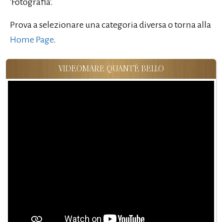
'Fotografia'.
Prova a selezionare una categoria diversa o torna alla
Home Page
.
VIDEOMARE QUANT'È BELLO