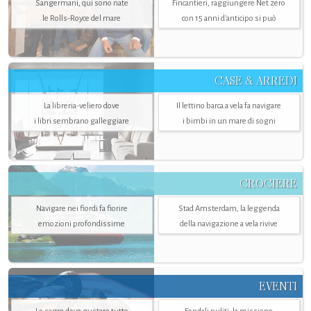
Sangermani, qui sono nate
Fincantieri, raggiungere Net zero
le Rolls-Royce del mare
con 15 anni d'anticipo si può
CASE & ARREDI
La libreria-veliero dove
Il lettino barca a vela fa navigare
i libri sembrano galleggiare
i bimbi in un mare di sogni
CROCIERE
Navigare nei fiordi fa fiorire
Stad Amsterdam, la leggenda
emozioni profondissime
della navigazione a vela rivive
EVENTI