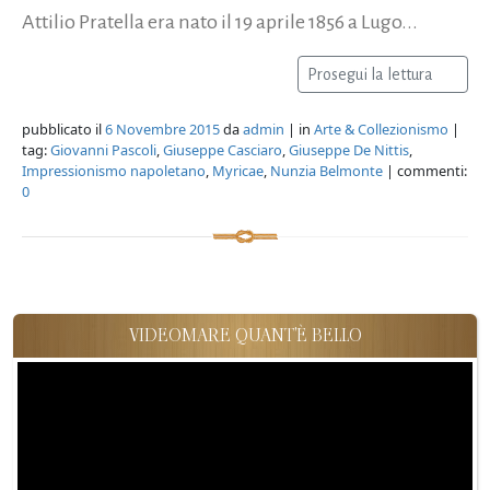
Attilio Pratella era nato il 19 aprile 1856 a Lugo...
Prosegui la lettura
pubblicato il
6 Novembre 2015
da
admin
| in
Arte & Collezionismo
|
tag:
Giovanni Pascoli
,
Giuseppe Casciaro
,
Giuseppe De Nittis
,
Impressionismo napoletano
,
Myricae
,
Nunzia Belmonte
| commenti:
0
VIDEOMARE QUANT'È BELLO