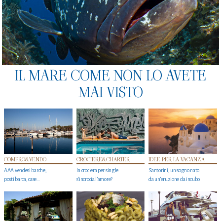
IL MARE COME NON LO AVETE
MAI VISTO
COMPRO&VENDO
CROCIERE&CHARTER
IDEE PER LA VACANZA
AAA vendesi barche,
In crociera per single
Santorini, un sogno nato
posti barca, case…
s'incrocia l’amore?
da un’eruzione da incubo