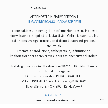
SEGUICI SU
ALTRE NOSTRE INIZIATIVE EDITORIALI
ILMADEINBERGAMO
CASAVUOISAPERE
I contenuti, i testi, le immagini e le informazioni presenti in questo
sito web sono di proprietà esclusiva di MareOnLine.it e sono tutelati
dalle normative vigenti in materia di diritto d'autore e di proprietà
intellettuale.
È vietata la riproduzione, anche parziale, la diffusione o
l'elaborazione senza preventiva autorizzazione scritta del titolare.
Testata giornalistica iscritta al numero 3/2026 del Registro Stampa
del Tribunale di Bergamo.
Direttore responsabile: PIETRO BARACHETTI
VIA P. RUGGERI DA STABELLO 20 - 24123 BERGAMO
P.I.: 04581440163 - C.F.: BRCPTR61H23A794P
MARE ONLINE
Il mare come non lo avete mai visto
© 2009-2026