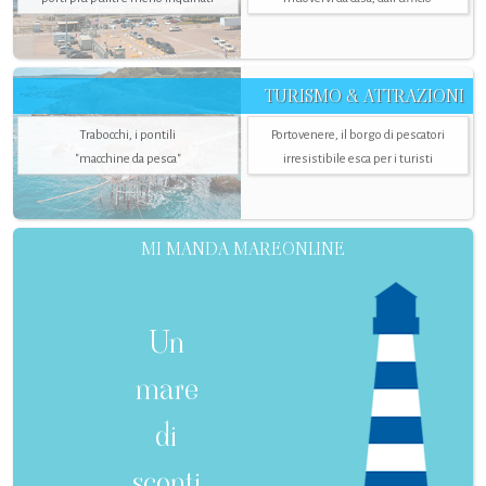
TURISMO & ATTRAZIONI
Trabocchi, i pontili
Portovenere, il borgo di pescatori
"macchine da pesca"
irresistibile esca per i turisti
MI MANDA MAREONLINE
Un
mare
di
sconti