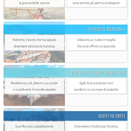
la guerra delle spezie
ama vestire gli yacht più eleganti
PORTI & MARINA
Palermo, il porto che ha saputo
Villasimius, tutto il meglio
diventare attrazione turistica
che può offrire un approdo
PRODOTTI & FORNITORI
Navaltecnosud, datemi un punto
Egaf, la bussola per non
e vi solleverò il mondo nautico
perdersi in un mare di pratiche
RISTORANTI
Just Peruzzi, a tavola anche
Chameleon Clubbing Stintino,