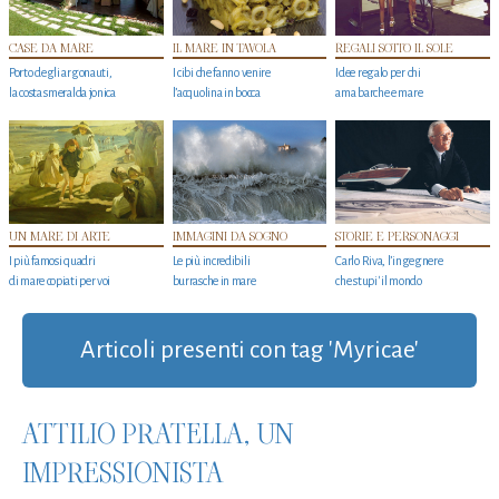
CASE DA MARE
IL MARE IN TAVOLA
REGALI SOTTO IL SOLE
Porto degli argonauti,
I cibi che fanno venire
Idee regalo per chi
la costa smeralda jonica
l’acquolina in bocca
ama barche e mare
UN MARE DI ARTE
IMMAGINI DA SOGNO
STORIE E PERSONAGGI
I più famosi quadri
Le più incredibili
Carlo Riva, l’ingegnere
di mare copiati per voi
burrasche in mare
che stupi' il mondo
Articoli presenti con tag 'Myricae'
ATTILIO PRATELLA, UN
IMPRESSIONISTA