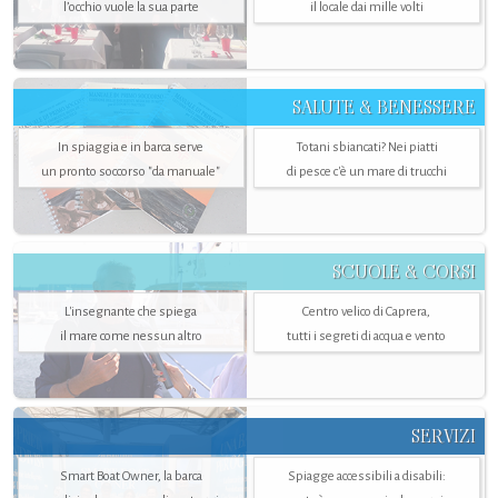
l’occhio vuole la sua parte
il locale dai mille volti
SALUTE & BENESSERE
In spiaggia e in barca serve
Totani sbiancati? Nei piatti
un pronto soccorso "da manuale"
di pesce c'è un mare di trucchi
SCUOLE & CORSI
L'insegnante che spiega
Centro velico di Caprera,
il mare come nessun altro
tutti i segreti di acqua e vento
SERVIZI
Smart Boat Owner, la barca
Spiagge accessibili a disabili: