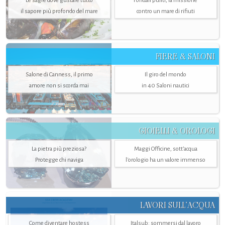
Le sagre dove gustare tutto
Fondali puliti, la missione
il sapore più profondo del mare
contro un mare di rifiuti
FIERE & SALONI
Salone di Canness, il primo
Il giro del mondo
amore non si scorda mai
in 40 Saloni nautici
GIOIELLI & OROLOGI
La pietra più preziosa?
Maggi Officine, sott’acqua
Protegge chi naviga
l'orologio ha un valore immenso
LAVORI SULL’ACQUA
Come diventare hostess
Italsub: sommersi dal lavoro