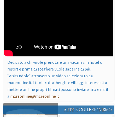
Dedicato a chi vuole prenotare una vacanza in hotel o
resort e prima di scegliere vuole saperne di più.
"Visitandolo" attraverso un video selezionato da
mareonline.it. I titolari di alberghi e villaggi interessati a
mettere on line propri filmati possono inviare una e mail
a
mareonline@mareonline.it
ARTE E COLLEZIONISMO