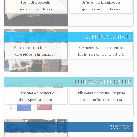
I denti di capodoglio
Un’autentica falsaria copia
incisi sono veri tesori
i quadri di mare più famosi
AZIENDE & ATTIVITÀ
Gli accessori nautici indossati
Navimeteo, sapere che tempo
dalle più belle imbarcazioni
farà in mare conta ancora di più
BELLEZZA & BENESSERE
Il laboratorio di cosmetici
Pelle dorata e protetta? Il segreto
che si specchia in mare
si cela in un’antica pietra Inca
CANTIERI