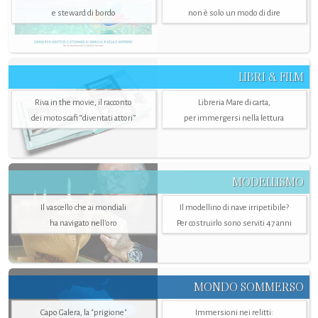
e steward di bordo
non è solo un modo di dire
LIBRI & FILM
Riva in the movie, il racconto
Libreria Mare di carta,
dei motoscafi “diventati attori”
per immergersi nella lettura
MODELLISMO
Il vascello che ai mondiali
Il modellino di nave irripetibile?
ha navigato nell’oro
Per costruirlo sono serviti 47 anni
MONDO SOMMERSO
Capo Galera, la "prigione"
Immersioni nei relitti: