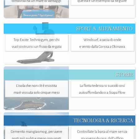
condivisa ha un mare di vantaggi
questa è un esempio da seguire
SPORT & ALLENAMENTO
Top Excite Technogym, per chi
Windsurf, a caccia di onde
vuol costruirsi un fisico da regata
e vento dalla Corsica a Okinawa
STORIE
L’isola che non c'è è esistita
La flotta tedesca si suicidò così
ma è vissuta solo cinque mesi
autoaffondandosi a Scapa Flow
TECNOLOGIA & RICERCA
Cemento mangiasmog, per avere
Controllate la barca al mare senza
porti più puliti e meno inquinati
muovervi da casa, dall’ufficio