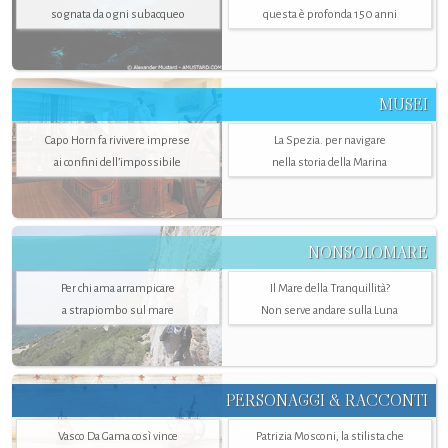
sognata da ogni subacqueo
questa è profonda 150 anni
MUSEI
Capo Horn fa rivivere imprese
La Spezia. per navigare
ai confini dell’impossibile
nella storia della Marina
NONSOLOMARE
Per chi ama arrampicare
Il Mare della Tranquillità?
a strapiombo sul mare
Non serve andare sulla Luna
PERSONAGGI & RACCONTI
Vasco Da Gama così vince
Patrizia Mosconi, la stilista che