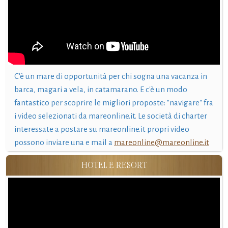
C'è un mare di opportunità per chi sogna una vacanza in
barca, magari a vela, in catamarano. E c'è un modo
fantastico per scoprire le migliori proposte: "navigare" fra
i video selezionati da mareonline.it. Le società di charter
interessate a postare su mareonline.it propri video
possono inviare una e mail a
mareonline@mareonline.it
HOTEL E RESORT