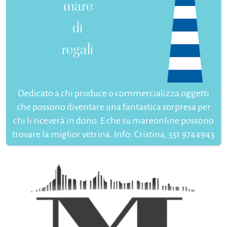
mare
di
regali
Dedicato a chi produce o commercializza oggetti
che possono diventare una fantastica sorpresa per
chi li riceverà in dono. E che su mareonline possono
trovare la miglior vetrina. Info: Cristina, 351 9744943