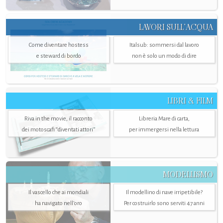
LAVORI SULL’ACQUA
Come diventare hostess
Italsub: sommersi dal lavoro
e steward di bordo
non è solo un modo di dire
LIBRI & FILM
Riva in the movie, il racconto
Libreria Mare di carta,
dei motoscafi “diventati attori”
per immergersi nella lettura
MODELLISMO
Il vascello che ai mondiali
Il modellino di nave irripetibile?
ha navigato nell’oro
Per costruirlo sono serviti 47 anni