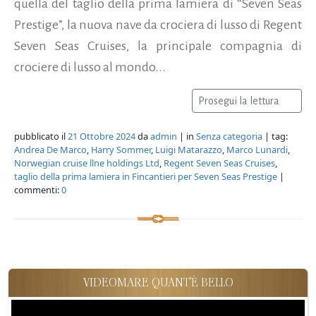
quella del taglio della prima lamiera di “Seven Seas
Prestige”, la nuova nave da crociera di lusso di Regent
Seven Seas Cruises, la principale compagnia di
crociere di lusso al mondo...
Prosegui la lettura
pubblicato il
21 Ottobre 2024
da
admin
| in
Senza categoria
| tag:
Andrea De Marco
,
Harry Sommer
,
Luigi Matarazzo
,
Marco Lunardi
,
Norwegian cruise llne holdings Ltd
,
Regent Seven Seas Cruises
,
taglio della prima lamiera in Fincantieri per Seven Seas Prestige
|
commenti:
0
VIDEOMARE QUANT'È BELLO