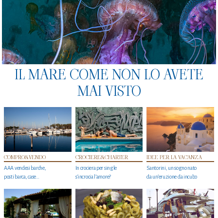
IL MARE COME NON LO AVETE
MAI VISTO
COMPRO&VENDO
CROCIERE&CHARTER
IDEE PER LA VACANZA
AAA vendesi barche,
In crociera per single
Santorini, un sogno nato
posti barca, case…
s'incrocia l’amore?
da un’eruzione da incubo