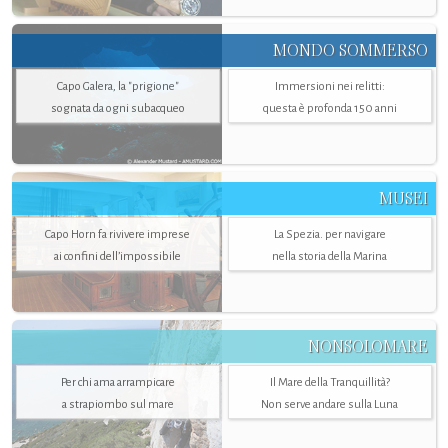
MONDO SOMMERSO
Capo Galera, la "prigione"
Immersioni nei relitti:
sognata da ogni subacqueo
questa è profonda 150 anni
MUSEI
Capo Horn fa rivivere imprese
La Spezia. per navigare
ai confini dell’impossibile
nella storia della Marina
NONSOLOMARE
Per chi ama arrampicare
Il Mare della Tranquillità?
a strapiombo sul mare
Non serve andare sulla Luna