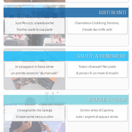
RISTORANTI
Just Peruzzi, a tavola anche
Chameleon Clubbing Stintino,
l’occhio vuole la sua parte
il locale dai mille volti
SALUTE & BENESSERE
In spiaggia e in barca serve
Totani sbiancati? Nei piatti
un pronto soccorso "da manuale"
di pesce c'è un mare di trucchi
SCUOLE & CORSI
L'insegnante che spiega
Centro velico di Caprera,
il mare come nessun altro
tutti i segreti di acqua e vento