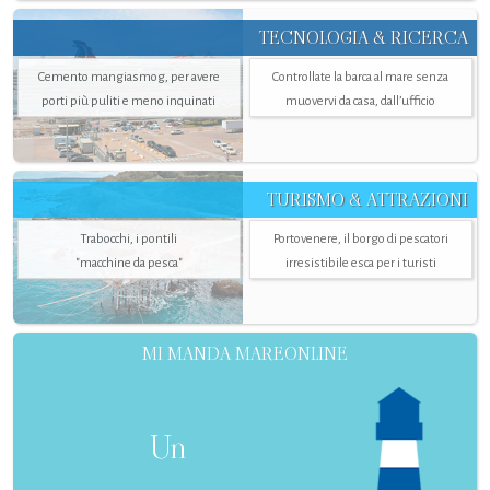
TECNOLOGIA & RICERCA
Cemento mangiasmog, per avere
Controllate la barca al mare senza
porti più puliti e meno inquinati
muovervi da casa, dall’ufficio
TURISMO & ATTRAZIONI
Trabocchi, i pontili
Portovenere, il borgo di pescatori
"macchine da pesca"
irresistibile esca per i turisti
MI MANDA MAREONLINE
Un