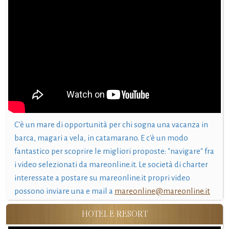
C'è un mare di opportunità per chi sogna una vacanza in
barca, magari a vela, in catamarano. E c'è un modo
fantastico per scoprire le migliori proposte: "navigare" fra
i video selezionati da mareonline.it. Le società di charter
interessate a postare su mareonline.it propri video
possono inviare una e mail a
mareonline@mareonline.it
HOTEL E RESORT