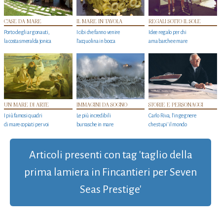
CASE DA MARE
IL MARE IN TAVOLA
REGALI SOTTO IL SOLE
Porto degli argonauti,
I cibi che fanno venire
Idee regalo per chi
la costa smeralda jonica
l’acquolina in bocca
ama barche e mare
UN MARE DI ARTE
IMMAGINI DA SOGNO
STORIE E PERSONAGGI
I più famosi quadri
Le più incredibili
Carlo Riva, l’ingegnere
di mare copiati per voi
burrasche in mare
che stupi' il mondo
Articoli presenti con tag 'taglio della
prima lamiera in Fincantieri per Seven
Seas Prestige'