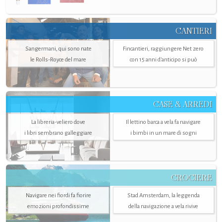
CANTIERI
Sangermani, qui sono nate
Fincantieri, raggiungere Net zero
le Rolls-Royce del mare
con 15 anni d'anticipo si può
CASE & ARREDI
La libreria-veliero dove
Il lettino barca a vela fa navigare
i libri sembrano galleggiare
i bimbi in un mare di sogni
CROCIERE
Navigare nei fiordi fa fiorire
Stad Amsterdam, la leggenda
emozioni profondissime
della navigazione a vela rivive