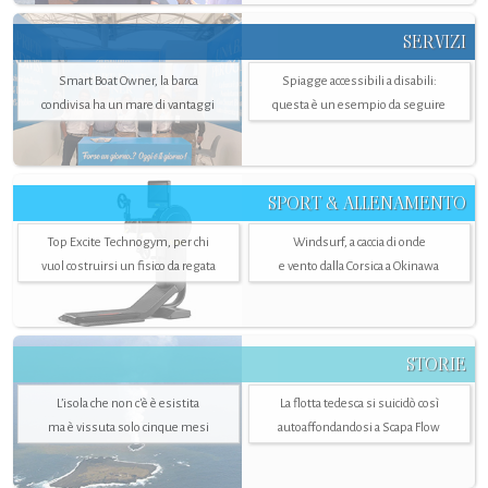
SERVIZI
Smart Boat Owner, la barca
Spiagge accessibili a disabili:
condivisa ha un mare di vantaggi
questa è un esempio da seguire
SPORT & ALLENAMENTO
Top Excite Technogym, per chi
Windsurf, a caccia di onde
vuol costruirsi un fisico da regata
e vento dalla Corsica a Okinawa
STORIE
L’isola che non c'è è esistita
La flotta tedesca si suicidò così
ma è vissuta solo cinque mesi
autoaffondandosi a Scapa Flow