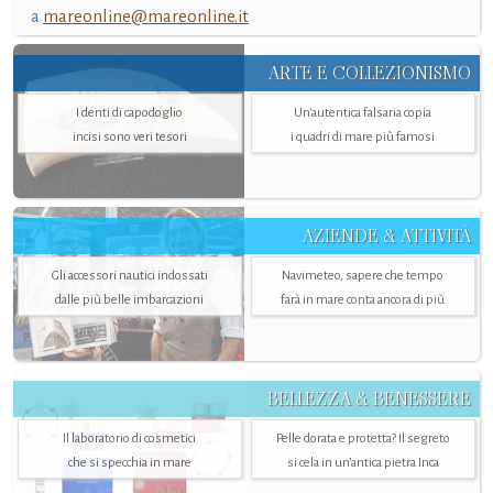
a
mareonline@mareonline.it
ARTE E COLLEZIONISMO
I denti di capodoglio
Un’autentica falsaria copia
incisi sono veri tesori
i quadri di mare più famosi
AZIENDE & ATTIVITÀ
Gli accessori nautici indossati
Navimeteo, sapere che tempo
dalle più belle imbarcazioni
farà in mare conta ancora di più
BELLEZZA & BENESSERE
Il laboratorio di cosmetici
Pelle dorata e protetta? Il segreto
che si specchia in mare
si cela in un’antica pietra Inca