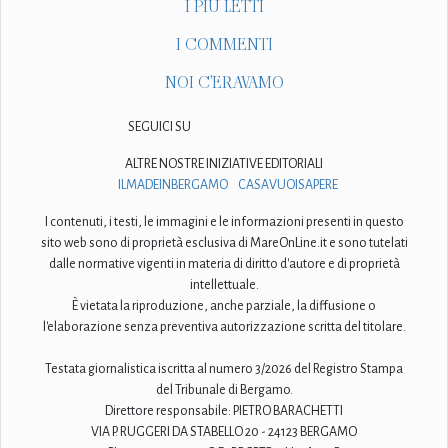
I PIÙ LETTI
I COMMENTI
NOI C'ERAVAMO
SEGUICI SU
ALTRE NOSTRE INIZIATIVE EDITORIALI
ILMADEINBERGAMO
CASAVUOISAPERE
I contenuti, i testi, le immagini e le informazioni presenti in questo
sito web sono di proprietà esclusiva di MareOnLine.it e sono tutelati
dalle normative vigenti in materia di diritto d'autore e di proprietà
intellettuale.
È vietata la riproduzione, anche parziale, la diffusione o
l'elaborazione senza preventiva autorizzazione scritta del titolare.
Testata giornalistica iscritta al numero 3/2026 del Registro Stampa
del Tribunale di Bergamo.
Direttore responsabile: PIETRO BARACHETTI
VIA P. RUGGERI DA STABELLO 20 - 24123 BERGAMO