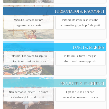
PERSONAGGI & RACCONTI
Vasco Da Gama così vince
Patrizia Mosconi, la stilista che
la guerra delle spezie
ama vestire gli yacht più eleganti
PORTI & MARINA
Palermo, il porto che ha saputo
Villasimius, tutto il meglio
diventare attrazione turistica
che può offrire un approdo
PRODOTTI & FORNITORI
Navaltecnosud, datemi un punto
Egaf, la bussola per non
e vi solleverò il mondo nautico
perdersi in un mare di pratiche