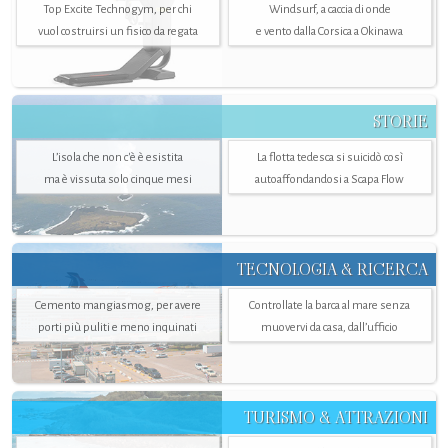
Top Excite Technogym, per chi
Windsurf, a caccia di onde
vuol costruirsi un fisico da regata
e vento dalla Corsica a Okinawa
STORIE
L’isola che non c'è è esistita
La flotta tedesca si suicidò così
ma è vissuta solo cinque mesi
autoaffondandosi a Scapa Flow
TECNOLOGIA & RICERCA
Cemento mangiasmog, per avere
Controllate la barca al mare senza
porti più puliti e meno inquinati
muovervi da casa, dall’ufficio
TURISMO & ATTRAZIONI