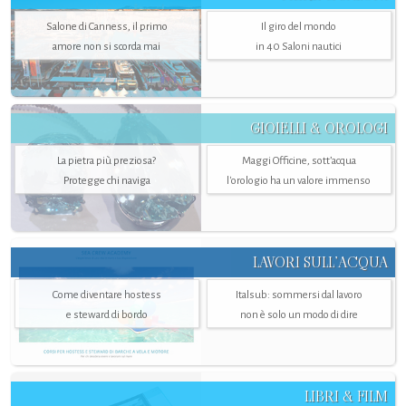
Salone di Canness, il primo
Il giro del mondo
amore non si scorda mai
in 40 Saloni nautici
GIOIELLI & OROLOGI
La pietra più preziosa?
Maggi Officine, sott’acqua
Protegge chi naviga
l'orologio ha un valore immenso
LAVORI SULL’ACQUA
Come diventare hostess
Italsub: sommersi dal lavoro
e steward di bordo
non è solo un modo di dire
LIBRI & FILM