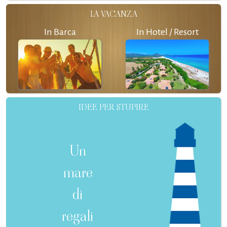
LA VACANZA
In Barca
In Hotel / Resort
IDEE PER STUPIRE
Un
mare
di
regali