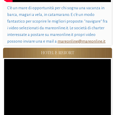
C'è un mare di opportunità per chi sogna una vacanza in
barca, magari a vela, in catamarano. E c'è un modo
fantastico per scoprire le migliori proposte: "navigare" fra
i video selezionati da mareonline.it. Le società di charter
interessate a postare su mareonline.it propri video
possono inviare una e mail a
mareonline@mareonline.it
HOTEL E RESORT