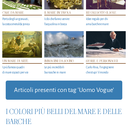
CASE DA MARE
IL MARE IN TAVOLA
REGALI SOTTO IL SOLE
Porto degli argonauti,
I cibi che fanno venire
Idee regalo per chi
la costa smeralda jonica
l’acquolina in bocca
ama barche e mare
UN MARE DI ARTE
IMMAGINI DA SOGNO
STORIE E PERSONAGGI
I più famosi quadri
Le più incredibili
Carlo Riva, l’ingegnere
di mare copiati per voi
burrasche in mare
che stupi' il mondo
Articoli presenti con tag 'Uomo Vogue'
I COLORI PIÙ BELLI DEL MARE E DELLE
BARCHE