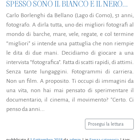
SPESSO SONO IL BIANCO E IL NERO...
Carlo Borlenghi da Bellano (Lago di Como), 51 anni,
fotografo. A dirla tutta, uno dei migliori fotografi al
mondo di barche, mare, vele, regate, e col termine
“migliori” si intende una pattuglia che non riempie
le dita di due mani. Decidiamo di giocare a una
intervista “fotografica”. Fatta di scatti rapidi, di attimi.
Senza tante lungaggini. Fotogrammi di carriera.
Non un film. A proposito. Ti occupi di immagini da
una vita, non hai mai pensato di sperimentare il
documentario, il cinema, il movimento? "Certo. Ci
penso da anni...
Prosegui la lettura
pubblicato il
1 Settembre 2018
da
admin
| in
Senza categoria
| tag: