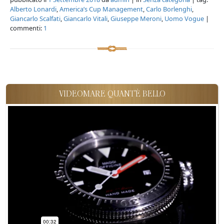
Alberto Lonardi
,
America’s Cup Management
,
Carlo Borlenghi
,
Giancarlo Scalfati
,
Giancarlo Vitali
,
Giuseppe Meroni
,
Uomo Vogue
|
commenti:
1
VIDEOMARE QUANT'È BELLO