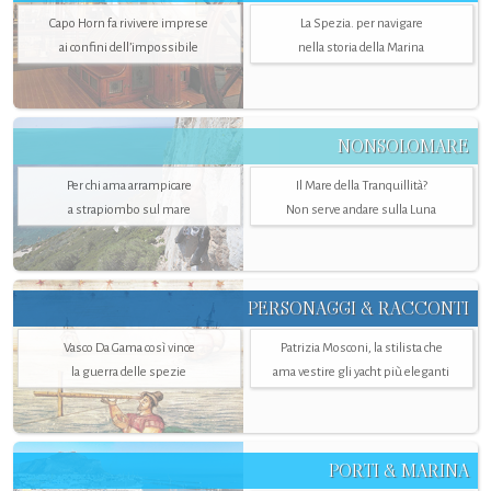
Capo Horn fa rivivere imprese
La Spezia. per navigare
ai confini dell’impossibile
nella storia della Marina
NONSOLOMARE
Per chi ama arrampicare
Il Mare della Tranquillità?
a strapiombo sul mare
Non serve andare sulla Luna
PERSONAGGI & RACCONTI
Vasco Da Gama così vince
Patrizia Mosconi, la stilista che
la guerra delle spezie
ama vestire gli yacht più eleganti
PORTI & MARINA