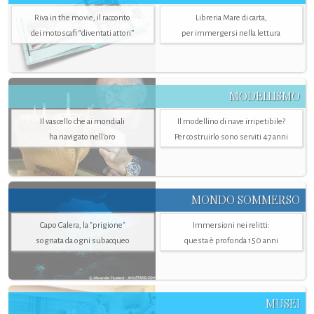
Riva in the movie, il racconto
Libreria Mare di carta,
dei motoscafi “diventati attori”
per immergersi nella lettura
MODELLISMO
Il vascello che ai mondiali
Il modellino di nave irripetibile?
ha navigato nell’oro
Per costruirlo sono serviti 47 anni
MONDO SOMMERSO
Capo Galera, la "prigione"
Immersioni nei relitti:
sognata da ogni subacqueo
questa è profonda 150 anni
MUSEI