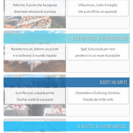
Palermo, il porto che ha saputo
Villasimius, tutto il meglio
diventare attrazione turistica
che può offrire un approdo
PRODOTTI & FORNITORI
Navaltecnosud, datemi un punto
Egaf, la bussola per non
e vi solleverò il mondo nautico
perdersi in un mare di pratiche
RISTORANTI
Just Peruzzi, a tavola anche
Chameleon Clubbing Stintino,
l’occhio vuole la sua parte
il locale dai mille volti
SALUTE & BENESSERE