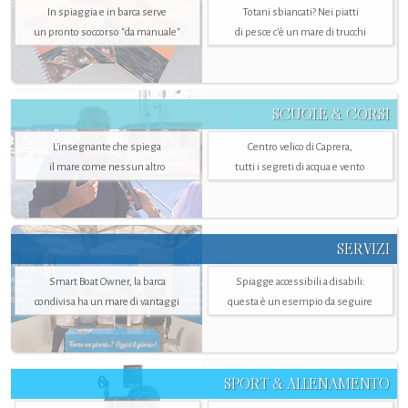
In spiaggia e in barca serve
Totani sbiancati? Nei piatti
un pronto soccorso "da manuale"
di pesce c'è un mare di trucchi
SCUOLE & CORSI
L'insegnante che spiega
Centro velico di Caprera,
il mare come nessun altro
tutti i segreti di acqua e vento
SERVIZI
Smart Boat Owner, la barca
Spiagge accessibili a disabili:
condivisa ha un mare di vantaggi
questa è un esempio da seguire
SPORT & ALLENAMENTO