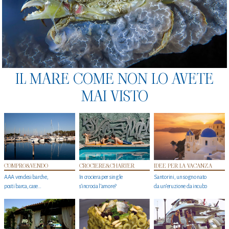
IL MARE COME NON LO AVETE
MAI VISTO
COMPRO&VENDO
CROCIERE&CHARTER
IDEE PER LA VACANZA
AAA vendesi barche,
In crociera per single
Santorini, un sogno nato
posti barca, case…
s'incrocia l’amore?
da un’eruzione da incubo