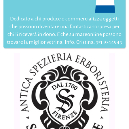
Dedicato a chi produce o commercializza oggetti
che possono diventare una fantastica sorpresa per
chi li riceverà in dono. E che su mareonline possono
trovare la miglior vetrina. Info: Cristina, 351 9744943