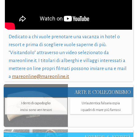
Dedicato a chi vuole prenotare una vacanza in hotel o
resort e prima di scegliere vuole saperne di più.
"Visitandolo" attraverso un video selezionato da
mareonline.it. I titolari di alberghi e villaggi interessati a
mettere on line propri filmati possono inviare una e mail
a
mareonline@mareonline.it
ARTE E COLLEZIONISMO
I denti di capodoglio
Un’autentica falsaria copia
incisi sono veri tesori
i quadri di mare più famosi