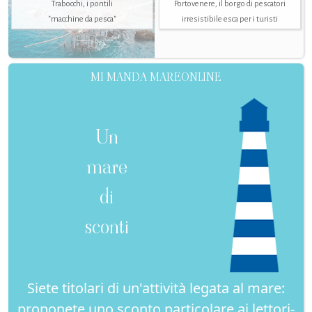
Trabocchi, i pontili
Portovenere, il borgo di pescatori
"macchine da pesca"
irresistibile esca per i turisti
MI MANDA MAREONLINE
Un
mare
di
sconti
Siete titolari di un'attività legata al mare:
proponete uno sconto particolare ai lettori-