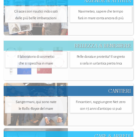
AZIENDE & ATTIVITÀ
Gli accessori nautici indossati
Navimeteo, sapere che tempo
dalle più belle imbarcazioni
farà in mare conta ancora di più
BELLEZZA & BENESSERE
Il laboratorio di cosmetici
Pelle dorata e protetta? Il segreto
che si specchia in mare
si cela in un’antica pietra Inca
CANTIERI
Sangermani, qui sono nate
Fincantieri, raggiungere Net zero
le Rolls-Royce del mare
con 15 anni d'anticipo si può
CASE & ARREDI