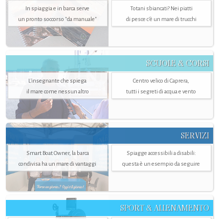
In spiaggia e in barca serve
Totani sbiancati? Nei piatti
un pronto soccorso "da manuale"
di pesce c'è un mare di trucchi
SCUOLE & CORSI
L'insegnante che spiega
Centro velico di Caprera,
il mare come nessun altro
tutti i segreti di acqua e vento
SERVIZI
Smart Boat Owner, la barca
Spiagge accessibili a disabili:
condivisa ha un mare di vantaggi
questa è un esempio da seguire
SPORT & ALLENAMENTO