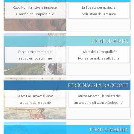
Capo Horn fa rivivere imprese
La Spezia. per navigare
ai confini dell’impossibile
nella storia della Marina
NONSOLOMARE
Per chi ama arrampicare
Il Mare della Tranquillità?
a strapiombo sul mare
Non serve andare sulla Luna
PERSONAGGI & RACCONTI
Vasco Da Gama così vince
Patrizia Mosconi, la stilista che
la guerra delle spezie
ama vestire gli yacht più eleganti
PORTI & MARINA