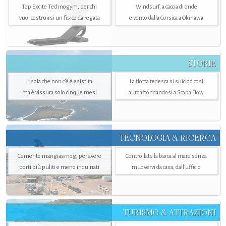
Top Excite Technogym, per chi
Windsurf, a caccia di onde
vuol costruirsi un fisico da regata
e vento dalla Corsica a Okinawa
STORIE
L’isola che non c'è è esistita
La flotta tedesca si suicidò così
ma è vissuta solo cinque mesi
autoaffondandosi a Scapa Flow
TECNOLOGIA & RICERCA
Cemento mangiasmog, per avere
Controllate la barca al mare senza
porti più puliti e meno inquinati
muovervi da casa, dall’ufficio
TURISMO & ATTRAZIONI