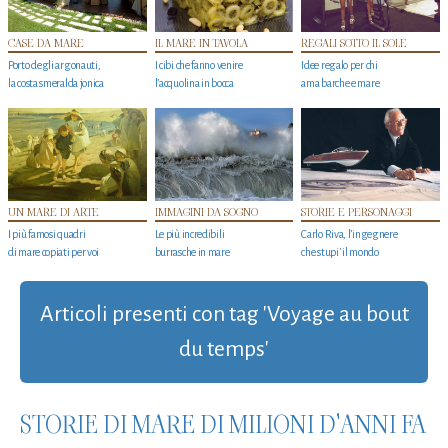
CASE DA MARE
IL MARE IN TAVOLA
REGALI SOTTO IL SOLE
Porto degli argonauti,
I cibi che fanno venire
Idee regalo per chi
la costa smeralda jonica
l’acquolina in bocca
ama barche e mare
UN MARE DI ARTE
IMMAGINI DA SOGNO
STORIE E PERSONAGGI
I più famosi quadri
Le più incredibili
Carlo Riva, l’ingegnere
di mare copiati per voi
burrasche in mare
che stupi' il mondo
Articoli presenti con tag 'Voyage au bout
du temps'
STORIE DI MARE DI MILIONI D'ANNI FA