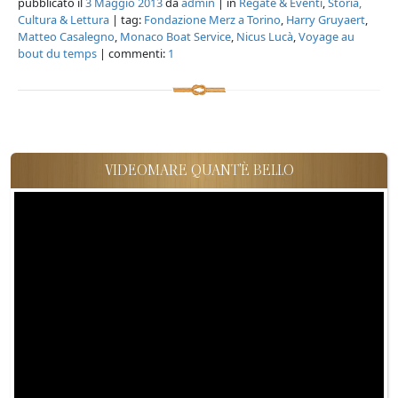
pubblicato il
3 Maggio 2013
da
admin
| in
Regate & Eventi
,
Storia,
Cultura & Lettura
| tag:
Fondazione Merz a Torino
,
Harry Gruyaert
,
Matteo Casalegno
,
Monaco Boat Service
,
Nicus Lucà
,
Voyage au
bout du temps
| commenti:
1
VIDEOMARE QUANT'È BELLO