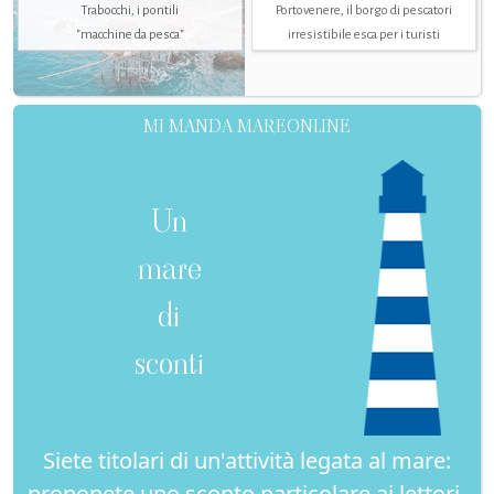
Trabocchi, i pontili
Portovenere, il borgo di pescatori
"macchine da pesca"
irresistibile esca per i turisti
MI MANDA MAREONLINE
Un
mare
di
sconti
Siete titolari di un'attività legata al mare:
proponete uno sconto particolare ai lettori-