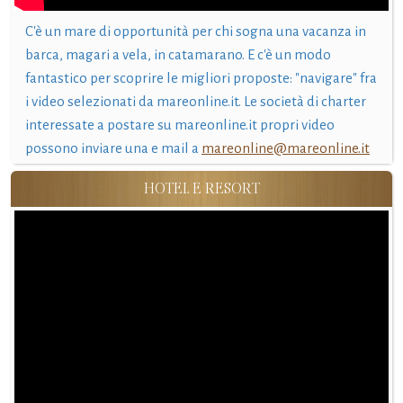
C'è un mare di opportunità per chi sogna una vacanza in
barca, magari a vela, in catamarano. E c'è un modo
fantastico per scoprire le migliori proposte: "navigare" fra
i video selezionati da mareonline.it. Le società di charter
interessate a postare su mareonline.it propri video
possono inviare una e mail a
mareonline@mareonline.it
HOTEL E RESORT