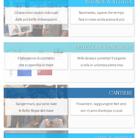
AZIENDE & ATTIVITÀ
Gli accessori nautici indossati
Navimeteo, sapere che tempo
dalle più belle imbarcazioni
farà in mare conta ancora di più
BELLEZZA & BENESSERE
Il laboratorio di cosmetici
Pelle dorata e protetta? Il segreto
che si specchia in mare
si cela in un’antica pietra Inca
CANTIERI
Sangermani, qui sono nate
Fincantieri, raggiungere Net zero
le Rolls-Royce del mare
con 15 anni d'anticipo si può