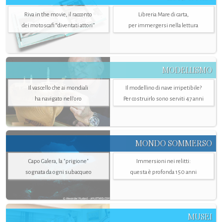
Riva in the movie, il racconto
Libreria Mare di carta,
dei motoscafi “diventati attori”
per immergersi nella lettura
MODELLISMO
Il vascello che ai mondiali
Il modellino di nave irripetibile?
ha navigato nell’oro
Per costruirlo sono serviti 47 anni
MONDO SOMMERSO
Capo Galera, la "prigione"
Immersioni nei relitti:
sognata da ogni subacqueo
questa è profonda 150 anni
MUSEI