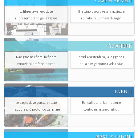
CASE & ARREDI
La libreria-veliero dove
Il lettino barca a vela fa navigare
i libri sembrano galleggiare
i bimbi in un mare di sogni
CROCIERE
Navigare nei fiordi fa fiorire
Stad Amsterdam, la leggenda
emozioni profondissime
della navigazione a vela rivive
EVENTI
Le sagre dove gustare tutto
Fondali puliti, la missione
il sapore più profondo del mare
contro un mare di rifiuti
FIERE & SALONI