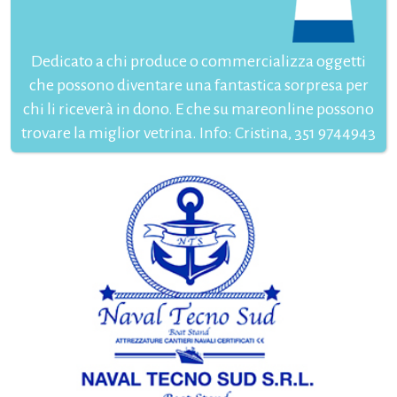
Dedicato a chi produce o commercializza oggetti
che possono diventare una fantastica sorpresa per
chi li riceverà in dono. E che su mareonline possono
trovare la miglior vetrina. Info: Cristina, 351 9744943