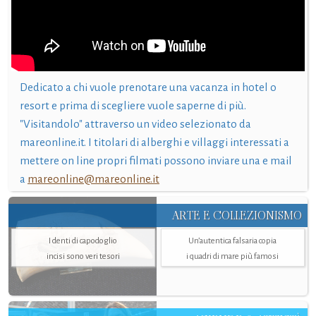
Dedicato a chi vuole prenotare una vacanza in hotel o
resort e prima di scegliere vuole saperne di più.
"Visitandolo" attraverso un video selezionato da
mareonline.it. I titolari di alberghi e villaggi interessati a
mettere on line propri filmati possono inviare una e mail
a
mareonline@mareonline.it
ARTE E COLLEZIONISMO
I denti di capodoglio
Un’autentica falsaria copia
incisi sono veri tesori
i quadri di mare più famosi