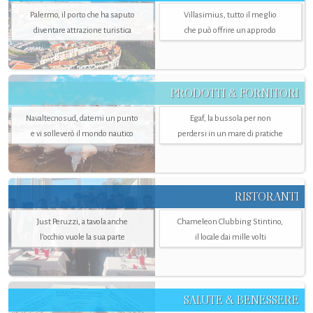
Palermo, il porto che ha saputo
Villasimius, tutto il meglio
diventare attrazione turistica
che può offrire un approdo
PRODOTTI & FORNITORI
Navaltecnosud, datemi un punto
Egaf, la bussola per non
e vi solleverò il mondo nautico
perdersi in un mare di pratiche
RISTORANTI
Just Peruzzi, a tavola anche
Chameleon Clubbing Stintino,
l’occhio vuole la sua parte
il locale dai mille volti
SALUTE & BENESSERE