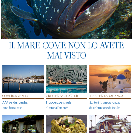
IL MARE COME NON LO AVETE
MAI VISTO
COMPRO&VENDO
CROCIERE&CHARTER
IDEE PER LA VACANZA
AAA vendesi barche,
In crociera per single
Santorini, un sogno nato
posti barca, case…
s'incrocia l’amore?
da un’eruzione da incubo