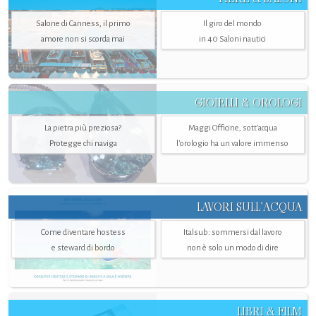
Salone di Canness, il primo
Il giro del mondo
amore non si scorda mai
in 40 Saloni nautici
GIOIELLI & OROLOGI
La pietra più preziosa?
Maggi Officine, sott’acqua
Protegge chi naviga
l'orologio ha un valore immenso
LAVORI SULL’ACQUA
Come diventare hostess
Italsub: sommersi dal lavoro
e steward di bordo
non è solo un modo di dire
LIBRI & FILM