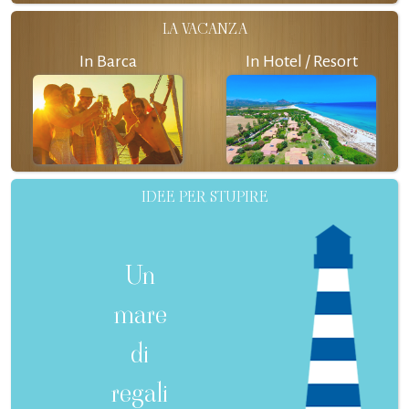
LA VACANZA
In Barca
In Hotel / Resort
IDEE PER STUPIRE
Un
mare
di
regali