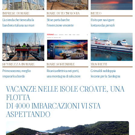
IMPRESE DI MARE
MARE DI TECNOLOGIA
METEO
L'azienda che tiene alta la
Stive porta barche
Il sito per navigare
bandiera italiana sui mari
l'invenzione vincente
lontano dai pericoli
SICUREZZA IN MARE
MARE SOSTENIBILE
TRAGHETTI
Primo soccorso, meglio
Ricarica elettrica nei porti,
Grimaldi raddoppia
impararlo a bordo
una montagna di soluzioni
le corse per la Sardegna
VACANZE NELLE ISOLE CROATE, UNA
FLOTTA
DI 4000 IMBARCAZIONI VI STA
ASPETTANDO