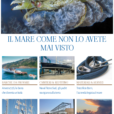
IL MARE COME NON LO AVETE
MAI VISTO
BARCHE DA PROVARE
CANTIERI & REFITTING
MATERIALI & SERVIZI
Anvera 55S, la barca
Naval Tecno Sud, gli yacht
Treccificio Borri,
che diventa un'isola
navigano sulla terra
l'azienda legata al mare