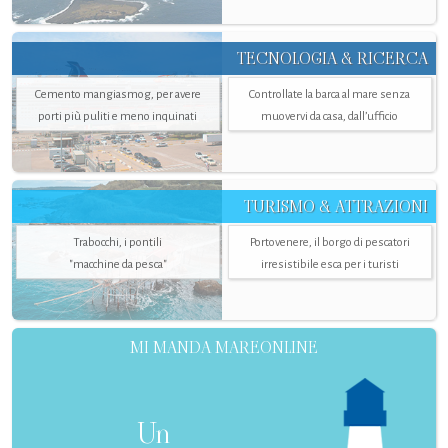
TECNOLOGIA & RICERCA
Cemento mangiasmog, per avere
Controllate la barca al mare senza
porti più puliti e meno inquinati
muovervi da casa, dall’ufficio
TURISMO & ATTRAZIONI
Trabocchi, i pontili
Portovenere, il borgo di pescatori
"macchine da pesca"
irresistibile esca per i turisti
MI MANDA MAREONLINE
Un