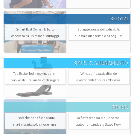
SERVIZI
Smart Boat Owner, la barca
Spiagge accessibili a disabili:
condivisa ha un mare di vantaggi
questa è un esempio da seguire
SPORT & ALLENAMENTO
Top Excite Technogym, per chi
Windsurf, a caccia di onde
vuol costruirsi un fisico da regata
e vento dalla Corsica a Okinawa
STORIE
L’isola che non c'è è esistita
La flotta tedesca si suicidò così
ma è vissuta solo cinque mesi
autoaffondandosi a Scapa Flow