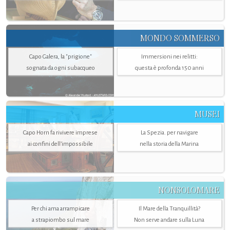
MONDO SOMMERSO
Capo Galera, la "prigione"
Immersioni nei relitti:
sognata da ogni subacqueo
questa è profonda 150 anni
MUSEI
Capo Horn fa rivivere imprese
La Spezia. per navigare
ai confini dell’impossibile
nella storia della Marina
NONSOLOMARE
Per chi ama arrampicare
Il Mare della Tranquillità?
a strapiombo sul mare
Non serve andare sulla Luna