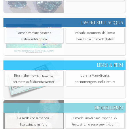
LAVORI SULL’ACQUA
Come diventare hostess
Italsub: sommersi dal lavoro
e steward di bordo
non è solo un modo di dire
LIBRI & FILM
Riva in the movie, il racconto
Libreria Mare di carta,
dei motoscafi “diventati attori”
per immergersi nella lettura
MODELLISMO
Il vascello che ai mondiali
Il modellino di nave irripetibile?
ha navigato nell’oro
Per costruirlo sono serviti 47 anni