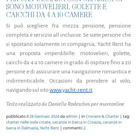
SONO MOTOVELIERI, GOLETTE E
CAICCHI DA 4 A 10 CAMERE
Si può scegliere fra mezza pensione, pensione
completa e servizio all inclusive. Se siete persone che
si spostano solamente in compagnia, Yacht Rent ha
una proposta imperdibille: motovelieri, golette,
caicchi da 4 a 10 camere in grado di ospitare fino a 20
persone e di assicurare una navigazione romantica e
indimenticabile. Occasioni da prendere al volo,
navigando sul sito
www.yacht-rent.it
Testo realizzato da Daniella Rodeschini per mareonline
pubblicato il
28 Gennaio 2024
da
admin
| in
Crociere & Charter
| tag:
charter nelle isole croate
,
vacanze in barca in Croazia
,
vacanze in
barca in Dalmazia
,
Yacht Rent
| commenti:
2