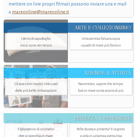
mettere on line propri filmati possono inviare una e mail
a
mareonline@mareonline.it
ARTE E COLLEZIONISMO
I denti di capodoglio
Un’autentica falsaria copia
incisi sono veri tesori
i quadri di mare più famosi
AZIENDE & ATTIVITÀ
Gli accessori nautici indossati
Navimeteo, sapere che tempo
dalle più belle imbarcazioni
farà in mare conta ancora di più
BELLEZZA & BENESSERE
Il laboratorio di cosmetici
Pelle dorata e protetta? Il segreto
che si specchia in mare
si cela in un’antica pietra Inca