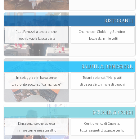
RISTORANTI
Just Peruzzi, a tavola anche
Chameleon Clubbing Stintino,
l’occhio vuole la sua parte
il locale dai mille volti
SALUTE & BENESSERE
In spiaggia e in barca serve
Totani sbiancati? Nei piatti
un pronto soccorso "da manuale"
di pesce c'è un mare di trucchi
SCUOLE & CORSI
L'insegnante che spiega
Centro velico di Caprera,
il mare come nessun altro
tutti i segreti di acqua e vento