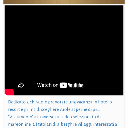
Dedicato a chi vuole prenotare una vacanza in hotel o
resort e prima di scegliere vuole saperne di più.
"Visitandolo" attraverso un video selezionato da
mareonline.it. I titolari di alberghi e villaggi interessati a