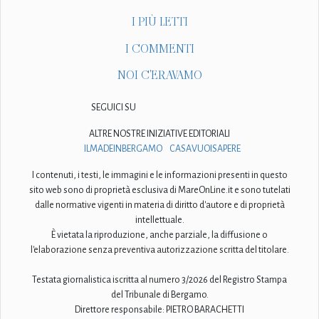
I PIÙ LETTI
I COMMENTI
NOI C'ERAVAMO
SEGUICI SU
ALTRE NOSTRE INIZIATIVE EDITORIALI
ILMADEINBERGAMO
CASAVUOISAPERE
I contenuti, i testi, le immagini e le informazioni presenti in questo
sito web sono di proprietà esclusiva di MareOnLine.it e sono tutelati
dalle normative vigenti in materia di diritto d'autore e di proprietà
intellettuale.
È vietata la riproduzione, anche parziale, la diffusione o
l'elaborazione senza preventiva autorizzazione scritta del titolare.
Testata giornalistica iscritta al numero 3/2026 del Registro Stampa
del Tribunale di Bergamo.
Direttore responsabile: PIETRO BARACHETTI