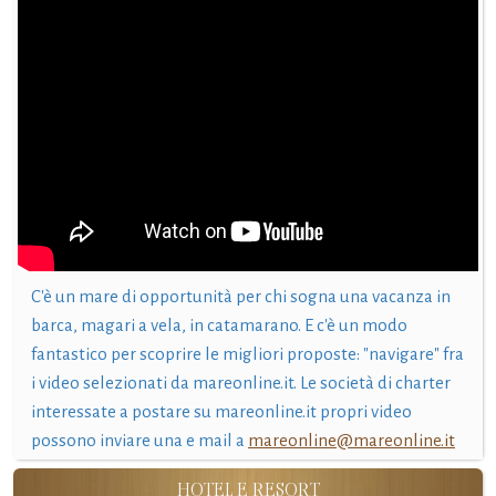
C'è un mare di opportunità per chi sogna una vacanza in
barca, magari a vela, in catamarano. E c'è un modo
fantastico per scoprire le migliori proposte: "navigare" fra
i video selezionati da mareonline.it. Le società di charter
interessate a postare su mareonline.it propri video
possono inviare una e mail a
mareonline@mareonline.it
HOTEL E RESORT