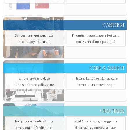
CANTIERI
Sangermani, qui sono nate
Fincantieri, raggiungere Net zero
le Rolls-Royce del mare
con 15 anni d'anticipo si può
CASE & ARREDI
La libreria-veliero dove
Il lettino barca a vela fa navigare
i libri sembrano galleggiare
i bimbi in un mare di sogni
CROCIERE
Navigare nei fiordi fa fiorire
Stad Amsterdam, la leggenda
emozioni profondissime
della navigazione a vela rivive