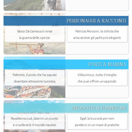
PERSONAGGI & RACCONTI
Vasco Da Gama così vince
Patrizia Mosconi, la stilista che
la guerra delle spezie
ama vestire gli yacht più eleganti
PORTI & MARINA
Palermo, il porto che ha saputo
Villasimius, tutto il meglio
diventare attrazione turistica
che può offrire un approdo
PRODOTTI & FORNITORI
Navaltecnosud, datemi un punto
Egaf, la bussola per non
e vi solleverò il mondo nautico
perdersi in un mare di pratiche